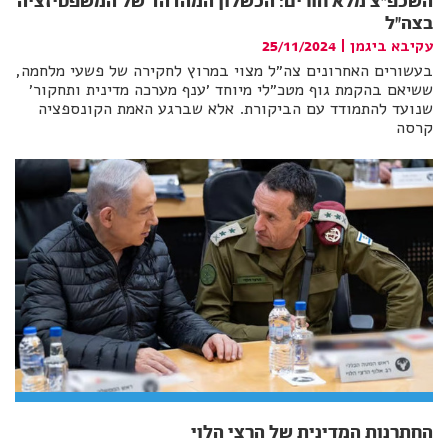
השכפ״צ מלא חורים: הכשלון המהדהד של המשפטיזציה
בצה״ל
עקיבא ביגמן
|
25/11/2024
בעשורים האחרונים צה״ל מצוי במרוץ לחקירה של פשעי מלחמה,
ששיאם בהקמת גוף מטכ״לי מיוחד ׳ענף מערכה מדינית ותחקור׳
שנועד להתמודד עם הביקורת. אלא שברגע האמת הקונספציה
קרסה
החתרנות המדינית של הרצי הלוי