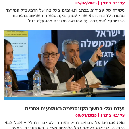
עקיבא ביגמן
|
05/02/2025
סקירה של עבודות בכתב ונאומים בעל פה של הרמטכ״ל המיועד
מלמדת עד כמה הוא שרוי עמוק בקונספציה השלטת במערכת
הביטחון: 'המערכה על התודעה חשובה מהפעלת כוח'
ועדת נגל: המשך הקונספציה באמצעים אחרים
עקיבא ביגמן
|
08/01/2025
מאה עמודים של שבחים לחיל האוויר, לסייבר ולחלל - אבל צבא
היבשה, שנושא בעיקר נטל הלחימה מאז 7 באוקטובר, כמעט