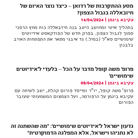
מסע ההתקרבות של רדואן – כיצד נוצר האיום של
חיזבאללה בגבול הצפון?
עקיבא ביגמן
|
14/04/2024
בתהליך איטי ומחושב היטב בנה חיזבאללה כוח מחץ הרסני
סמוך לגבול הצפון. בפרק חדש של הפודקאסט אידיוטים
שימושיים סא"ל (במיל.) גד איבגי מתאר את התפתחות האויב
בלבנון
פרופ' משה קופל מדבר על הכל – בלעדי ל'אידיוטים
שימושיים'
עקיבא ביגמן
|
09/04/2024
פרופ' משה קופל, יו"ר ומייסד פורום קהלת, ישב לשיחה עם
עקיבא ביגמן על הרפורמה, ועל הצמצום המשמעותי שעובר
הפורום
גדעון ישראל ל'אידיוטים שימושיים': "מה שהשתנה זה
לא נתניהו וישראל, אלא המפלגה הדמוקרטית"