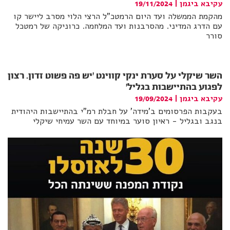
עקיבא ביגמן
|
19/11/2024
מהקמת הממשלה ועד היום הרמטכ"ל הרצי הלוי מסרב ליישר קו
עם הדרג המדיני. מהסרבנות ועד המלחמה. כרוניקה של רמטכל
סורר
השר שיקלי על סערת ינקי קווינט 'יש פה פשוט זדון. רצון
לפגוע בהתיישבות בגליל'
עקיבא ביגמן
|
19/09/2024
בעקבות הפרסומים ב'מידה' על חבלת רמ"י בהתיישבות היהודית
בנגב ובגליל - ראיון סוער במיוחד עם השר עמיחי שיקלי