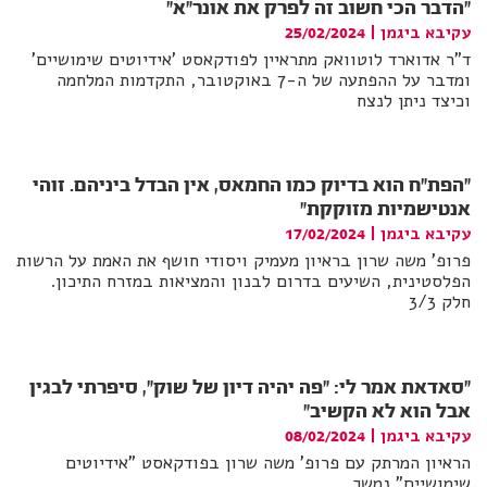
"הדבר הכי חשוב זה לפרק את אונר"א"
עקיבא ביגמן
|
25/02/2024
ד"ר אדוארד לוטוואק מתראיין לפודקאסט 'אידיוטים שימושיים'
ומדבר על ההפתעה של ה-7 באוקטובר, התקדמות המלחמה
וכיצד ניתן לנצח
"הפת"ח הוא בדיוק כמו החמאס, אין הבדל ביניהם. זוהי
אנטישמיות מזוקקת"
עקיבא ביגמן
|
17/02/2024
פרופ' משה שרון בראיון מעמיק ויסודי חושף את האמת על הרשות
הפלסטינית, השיעים בדרום לבנון והמציאות במזרח התיכון.
חלק 3/3
"סאדאת אמר לי: "פה יהיה דיון של שוק", סיפרתי לבגין
אבל הוא לא הקשיב"
עקיבא ביגמן
|
08/02/2024
הראיון המרתק עם פרופ' משה שרון בפודקאסט "אידיוטים
שימושיים" נמשך