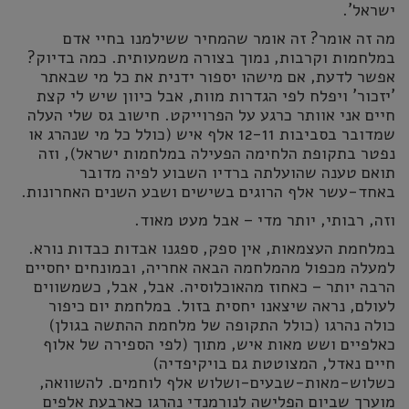
ישראל'.
מה זה אומר? זה אומר שהמחיר ששילמנו בחיי אדם
במלחמות וקרבות, נמוך בצורה משמעותית. כמה בדיוק?
אפשר לדעת, אם מישהו יספור ידנית את כל מי שבאתר
'יזכור' ויפלח לפי הגדרות מוות, אבל כיוון שיש לי קצת
חיים אני אוותר כרגע על הפרוייקט. חישוב גס שלי העלה
שמדובר בסביבות 12-11 אלף איש (כולל כל מי שנהרג או
נפטר בתקופת הלחימה הפעילה במלחמות ישראל), וזה
תואם טענה שהועלתה ברדיו השבוע לפיה מדובר
באחד-עשר אלף הרוגים בשישים ושבע השנים האחרונות.
וזה, רבותי, יותר מדי – אבל מעט מאוד.
במלחמת העצמאות, אין ספק, ספגנו אבדות כבדות נורא.
למעלה מכפול מהמלחמה הבאה אחריה, ובמונחים יחסיים
הרבה יותר – כאחוז מהאוכלוסיה. אבל, אבל, כשמשווים
לעולם, נראה שיצאנו יחסית בזול. במלחמת יום כיפור
כולה נהרגו (כולל התקופה של מלחמת ההתשה בגולן)
כאלפיים ושש מאות איש, מתוך (לפי הספירה של אלוף
חיים נאדל, המצוטטת גם בויקיפדיה)
כשלוש-מאות-שבעים-ושלוש אלף לוחמים. להשוואה,
מוערך שביום הפלישה לנורמנדי נהרגו כארבעת אלפים