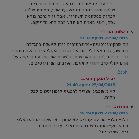
בידי ערבים אחרים, כנראה שמספר ההרוגים
שלהם יהיה בסביבות 15-20 אלף, מתוכם שליש
לפחות במלחמת השחרור. אבל זו הערכה נורא
גסה, ואני באמת לא יודע כמה היא מדוייקת.
באטמן
הגיב:
22/04/2015 בשעה 13:32
מה שהקומוניסטים-פרוגרסיבים ניסו לעשות בהגדרה
החדשה, זה בעצם לשנות את הגדרת הקולקטיב מהעם היהודי
ובני בריתו לחברה האנושית, ולשנות את הפשע מהתקפה על
אותו קולקטיב יהודי לתקיפת הערכים הפרוגרסיבים.
Reply
יגיל הנקין
הגיב:
23/04/2015 בשעה 21:40
לא משוכנע שצריך להכניס קומוניסטים לכל
מקום.
סתם
הגיב:
22/04/2015 בשעה 15:19
הלו- הלו- מה עם קרדיט לאישתון? או שקרדיט לשמאלני
דורש תעצומות נפש גדולות מידיי עבור כותבים
ניא-שמרניים?