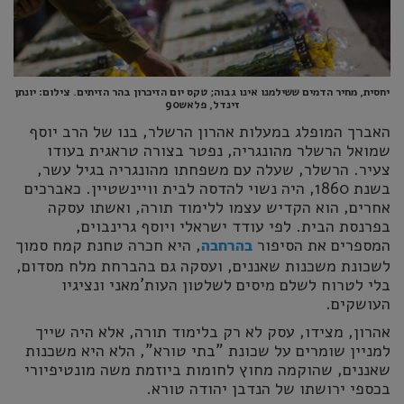
יחסית, מחיר הדמים ששילמנו אינו גבוה; טקס יום הזיכרון בהר הזיתים. צילום: יונתן
זינדל, פלאש90
האברך המופלג במעלות אהרון הרשלר, בנו של הרב יוסף
שמואל הרשלר מהונגריה, נפטר בצורה טראגית בעודו
צעיר. הרשלר, שעלה עם משפחתו מהונגריה בגיל עשר,
בשנת 1860, היה נשוי להדסה לבית וויינשטיין. כאברכים
אחרים, הוא הקדיש עצמו ללימוד תורה, ואשתו עסקה
בפרנסת הבית. לפי עודד ישראלי ויוסף גרינבוים,
המספרים את הסיפור
, היא חכרה טחנת קמח סמוך
בהרחבה
לשכונת משכנות שאננים, ועסקה גם בהברחת מלח מסדום,
בלי לטרוח לשלם מיסים לשלטון העות'מאני ונציגיו
העושקים.
אהרון, מצידו, עסק לא רק בלימוד תורה, אלא היה שייך
למניין שומרים על שכונת "בתי טורא", הלא היא משכנות
שאננים, שהוקמה מחוץ לחומות ביוזמת משה מונטיפיורי
בכספי ירושתו של הנדבן יהודה טורא.