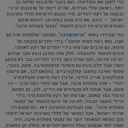
כדי לתקן את ההודעה). ואם בעבר אדם כמו שלמה בן
יוסף, ראשון עולי הגרדום, שזרק רימון על אוטובוס ערבי
כנקמה על רצח יהודים, מיד הוכנס לרשימת חללי מערכות
ישראל – היום, אם היה פוגע במטרתו, דווקא אותם
נפגעים ערבים היו זוכים למעמד 'נפגעי פעולות איבה'.
כפי שביררו באתר '
', מסתבר שלפחות מזה 30
פרספקטיבה
שנה, מאז רצח חמיס טוטנג'י בידי יהודים כנקמה על
פיגוע, גם ערבים שנרצחו בידי יהודים על רקע לאומני,
זוכים למעמד ולהנצחה. חלק מזה כמובן נובע מכך שהיום
יש לנו מדינה, ומה שהיה כשר בדרך למדינה כבר לא נחשב
כשר; אבל חלק נובע גם משינוי פרספקטיבה. פעם, בעבר,
מעשי האיבה נחשבו קולקטיביים. בהתאם לכך, אם מישהו
מקולקטיב אוייב (היינו, ערבי) רצח מישהו מקולקטיב
יהודי – אלה פעולות איבה. אבל אם יהודי רצח ערבי – זה
פשע, אבל אנחנו לא מנציחים את היריב. לכן, מן הסתם,
נרצחי כפר קאסם, שנרצחו על רקע מלחמת סיני בידי
חיילי משמר הגבול, לא זכו עד היום למעמד של 'נפגעי
פעולות איבה', שכן מבחינת החשיבה דאז, הם אמנם היו
אזרחי ישראל, אבל התואר של חללי מערכות ישראל ולאחר
מכן התואר המאוחר יותר של נפגעי פעולות איבה, היה
שמור למי שנפגעו בגלל היותם יהודים או כחלק מן המאבק