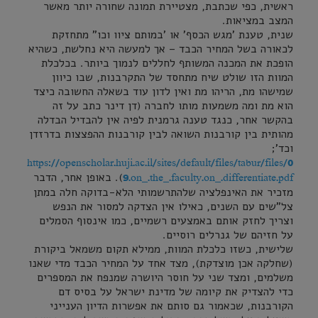
ראשית, כפי שכתבת, מצטיירת תמונה שחורה יותר מאשר
המצב במציאות.
שנית, טענת 'מגש הכסף' או 'במותם ציוו וכו" מתחזקת
לכאורה בשל המחיר הכבד – אך למעשה היא נחלשת, כשהיא
הופכת את המכנה המשותף לחללים לנמוך ביותר. בכלכלת
המוות הזו שולט שיח מתחסד של התקרבנות, שבו כיוון
שמישהו מת, הריהו מת ואין לדון עוד בשאלה החשובה כיצד
הוא מת ומה משמעות מותו לחברה (דן דינר כתב על זה
בהקשר אחר, כנגד טענה גרמנית לפיה אין להבדיל הבדלה
מהותית בין קורבנות השואה לבין קורבנות ההפצצות בדרזדן
וכד';
https://openscholar.huji.ac.il/sites/default/files/tabur/files/0
). באופן אחר, הדבר
9.on_.the_.faculty.on_.differentiate.pdf
מזכיר את האינפלציה שלהתרשמותי הלא-בדוקה חלה במתן
צל"שים עם השנים, כאילו אין הצדקה למסור את הנפש
וצריך לחזק אותם באמצעים רשמיים, כמו אינסוף הסמלים
על חזיהם של גנרלים רוסיים.
שלישית, כשזו כלכלת המוות, ממילא תקום משמאל ביקורת
(שחלקה אכן מוצדקת), מצד אחד על המחיר הכבד מדי שאנו
משלמים, ומצד שני על חוסר היושרה שמנפח את המספרים
כדי להצדיק את קיומה של מדינת ישראל על בסיס דם
הקורבנות, שכאמור גם סותם את אפשרות הדיון הענייני