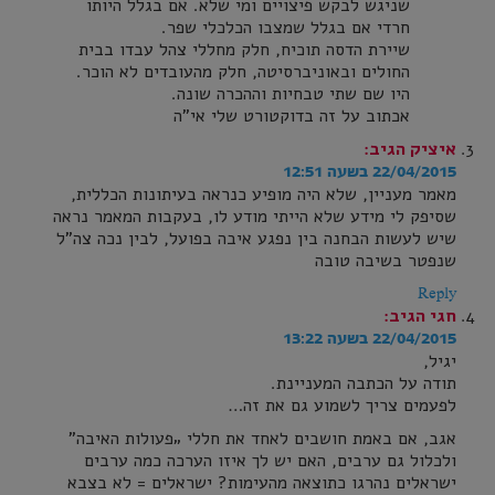
שניגש לבקש פיצויים ומי שלא. אם בגלל היותו
חרדי אם בגלל שמצבו הכלכלי שפר.
שיירת הדסה תוכיח, חלק מחללי צהל עבדו בבית
החולים ובאוניברסיטה, חלק מהעובדים לא הוכר.
היו שם שתי טבחיות וההכרה שונה.
אכתוב על זה בדוקטורט שלי אי"ה
איציק
הגיב:
22/04/2015 בשעה 12:51
מאמר מעניין, שלא היה מופיע כנראה בעיתונות הכללית,
שסיפק לי מידע שלא הייתי מודע לו, בעקבות המאמר נראה
שיש לעשות הבחנה בין נפגע איבה בפועל, לבין נכה צה"ל
שנפטר בשיבה טובה
Reply
חגי
הגיב:
22/04/2015 בשעה 13:22
יגיל,
תודה על הכתבה המעניינת.
לפעמים צריך לשמוע גם את זה…
אגב, אם באמת חושבים לאחד את חללי „פעולות האיבה"
ולכלול גם ערבים, האם יש לך איזו הערכה כמה ערבים
ישראלים נהרגו כתוצאה מהעימות? ישראלים = לא בצבא