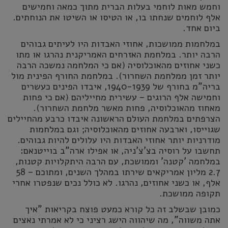
וחמש מאות לוחמי בעלות הברית מתוך כמאה וחמישים
אלף לוחמים שנחתו בו, או הטיסו או השיטו את הנוחתים.
ביום אחד.
במלחמות ממושכות, אחוזי האבדות היו לעיתים גבוהים
הרבה יותר. במלחמת האזרחים האמריקנית נהרגו או מתו
כשני אחוזים מהאוכלוסיה (אם כי המלחמה נמשכה הרבה
יותר זמן ממלחמת השחרור). במלחמת החורף הפינית מול
בריה"מ בחורף של 1940-1939, איבדו הפינים כעשרים
וחמישה אלף הרוגים – עשירית מחייליהם (אם כי פחות
מאחוז מהאוכלוסיה, פחות מאשר מלחמת השחרור).
הצרפתים במלחמת העולם הראשונה איבדו כרבע מהחיילים
שגוייסו, וארבעה אחוזים מהאוכלוסיה; וגם במלחמות
מודרניות יותר אחוזי האבדות היו עלולים להיות גבוהים.
תחשבו על רוסיה בצ'צ'ניה, או אפילו ארה"ב בוייטנאם:
במלחמה 'קטנה' וממושכת, עם הרבה היתקלויות קטנות,
2.7 מליון אמריקאים שירתו במהלך השנים, ומתוכם – 58
אלף, או כשני אחוזים, נהרגו. לא כולל נכים שנפטרו אחרי
תקופה ממושכת.
כמובן שבשלב זה כל קורא כמעט פוצח בקריאות "איך
אתה משווה", מה שיהווה הישג רציני כי לא אמרתי נאצים