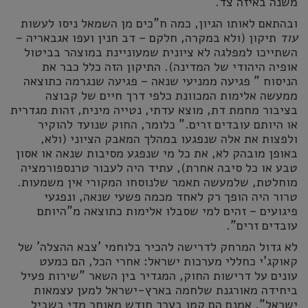
משנה באיזה צד.
ובהתאם לאותו הגיון, כמה ח"כים מן השמאל ניסו לעשות
עוד
תיקון (ולא במקרה, חלקם – דב חנין ועפו אגבאריה –
השתייכו למפלגה לא ציונית שמעוניינת במוצהר בביטול
אופיה היהודי של המדינה). התיקון הזה כלל כבר את
הניסוח " פגיעה ממניעי שנאה – פגיעה שנגרמה כתוצאה
ממעשה אלימות המכוונת כלפי דרך חיים של קבוצה
בציבור מחמת דת, מוצא עדתי, נטייה מינית, זהות מגדרית
או היותם עובדים זרים." כלומר, החוק שנועד להוקיר
ולפצות את אלה שנפגעו במהלך המאבק הציוני (ולא,
באופן מובהק לא, את כל מי שנפגע מסיבות שנאה או אסון
טבע או כל סיבה אחרת), עתיד היה לעבור טרנספורמציה
מוחלטת, שלמעשה תאמר שלנוסחו המקורי אין משמעות.
טרור היה הופך רק לאחד מכמה פשעי שנאה, ונפגעי
פיגועים – זהים למי שסבלו אלימות כתוצאה מ"היותם
עובדים זרים".
לא גדול המרחק לדרישה להכיר בלוחמי 'צבא ההצלה' של
קאוקג'י כחללי מערכות ישראל: אחרי הכל, הם כמעט
עונים על דרישות החוק, המגדיר בין השאר "שירות פעיל
ביחידה מאורגנת שלחמה בארץ-ישראל למען עצמאות
ישראל". אמנם הם קמו בערך חודש מאוחר מדי בשביל