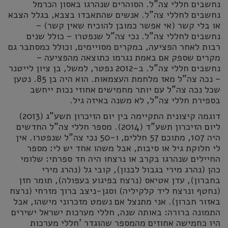
נחשבים חללי צה"ל. הסוהרים שנהרגו באסון הכרמל
נחשבים לחללי צה"ל. אנשים שהתאבדו בצבא, בגלל הצבא
או בלי קשר (אי אפשר כמובן להוכיח שאין קשר) –
נחשבים לחללי צה"ל. נכי צה"ל שנפטרו – כולל שנים
רבות לאחר הפציעה, במקרים מסויימים, וכולל כמסתבר גם
מקרים שספק אם באמת נגרמו כתוצאה מהפציעה –
נחשבים חללי צה"ל. ב-2012 נפטר, למשל, בן ציון לייטנר
– נכה צה"ל מאז מלחמת העצמאות. הוא היה בן 85. נטען
שכל נכה צה"ל עם יותר מחמישים אחוזי נכות ייחשב
בספירת חללי צה"ל, לא משנה באיזה גיל.
דוגמה קיצונית התקיימה בין יום הזיכרון תשע"ג (2013)
ליום הזיכרון תשע"ד (2014). מספר חללי צה"ל החדשים
היה 107, מתוכם 57 חללים, ו-50 נכי צה"ל שנפטרו. אין
לי חלוקת גיל או סיבות, אבל משהו אחד יש לי: מספר
החיילים שנהרגו בקרב או נרצחו היה חד ספרתי: שלומי
כהן (נהרג מירי בגבול לבנון), קובי גל (נהרג מירי
בחברון), עדן אטיאס (נרצח בפיגוע בעפולה), תומר חזן
(נחטף ונרצח ליד קלקיליה) וסגן-ניצב ברוך מזרחי (נרצח
באזור חברון). אני מתנצל אם נשמט מזכרוני מישהו, אבל
התמונה ברורה: באותה שנה, חללי מערכות ישראל ישירים
היו כחמישה אחוזים מהמספר שהוגדר 'חללי מערכות