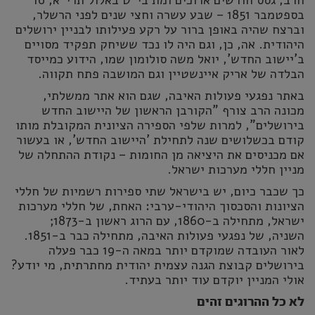
בספטמבר 1851 – שבע עשרה וחצי שנים לפני הרשלר,
וברצח שהיה באופן ברור על רקע פעילותו לבניין ירושלים
היהודית. אה, כן, וגם היה לו נכד ששיחק תפקיד מסויים
ב'יישוב החדש', יואל משה סולומון שמו, הידוע כמייסד
הבלדה של אריק איינשטיין וגם המושבה פתח תקווה.
באתר נפגעי פעולות האיבה, שגם הוא אתר ממשלתי,
מכונה הרב צורף "הקורבן הראשון של היישוב החדש
בירושלים", למרות שלפי הספירה הציונית המקובלת מותו
קודם בכשלושים שנה לתחילת 'היישוב החדש', או בעשור
אם מכניסים את היציאה מן החומות – נקודת ההתחלה של
מניין חללי מערכות ישראל.
כך שכבר כיום, יש בישראל שתי ספירות רשמיות של חללי
הציונות והסכסוך היהודי-ערבי: האחת, של חללי מערכות
ישראל, מתחילה ב-1860, עם הרוג ראשון ב-1873;
השניה, של נפגעי פעולות האיבה, מתחילה כבר ב-1851.
לאור העובדה שמוקדם יותר במאה ה-19 כבר פעלה
בירושלים קבוצת הגנה עצמית יהודית מחתרתית, מי יודע?
אולי המניין יוקדם עוד יותר בעתיד.
לא כל ההרוגים זהים