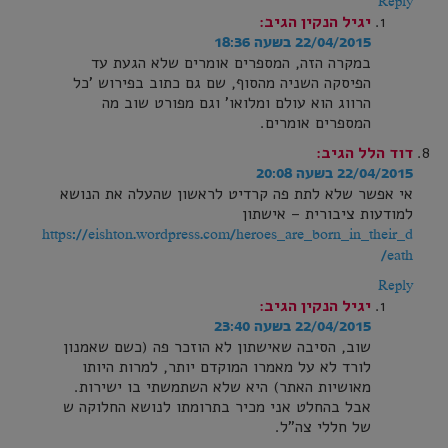
Reply
יגיל הנקין
הגיב:
22/04/2015 בשעה 18:36
במקרה הזה, המספרים אומרים שלא הגעת עד
הפיסקה השניה מהסוף, שם גם כתוב בפירוש 'כל
הרווג הוא עולם ומלואו' וגם מפורט שוב מה
המספרים אומרים.
דוד הלל
הגיב:
22/04/2015 בשעה 20:08
אי אפשר שלא לתת פה קרדיט לראשון שהעלה את הנושא
למודעות ציבורית – אישתון
https://eishton.wordpress.com/heroes_are_born_in_their_d
eath/
Reply
יגיל הנקין
הגיב:
22/04/2015 בשעה 23:40
שוב, הסיבה שאישתון לא הוזכר פה (כשם שאמנון
לורד לא על מאמרו המוקדם יותר, למרות היותו
מאושיות האתר) היא שלא השתמשתי בו ישירות.
אבל בהחלט אני מכיר בתרומתו לנושא החלוקה ש
של חללי צה"ל.