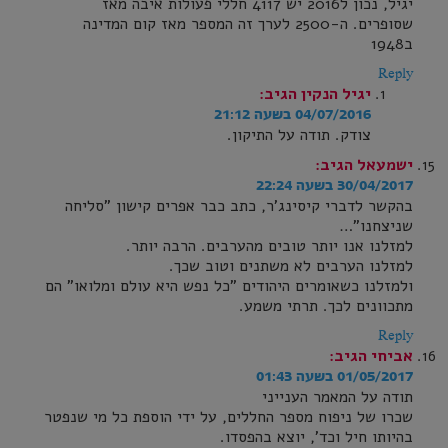
יגיל, נכון ל2016 יש 4117 חללי פעולות איבה מאז
שסופרים. ה-2500 לערך זה המספר מאז קום המדינה
ב1948
Reply
יגיל הנקין
הגיב:
04/07/2016 בשעה 21:12
צודק. תודה על התיקון.
ישמעאל
הגיב:
30/04/2017 בשעה 22:24
בהקשר לדברי קיסינג'ר, כתב כבר אפרים קישון "סליחה
שניצחנו"…
למזלנו אנו יותר טובים מהערבים. הרבה יותר.
למזלנו הערבים לא משתנים וטוב שכך.
ולמזלנו כשאומרים היהודים "כל נפש היא עולם ומלואו" הם
מתכוונים לכך. תרתי משמע.
Reply
אביחי
הגיב:
01/05/2017 בשעה 01:43
תודה על המאמר הענייני
שכרו של ניפוח מספר החללים, על ידי הוספת כל מי שנפטר
בהיותו חיל וכד', יוצא בהפסדו.