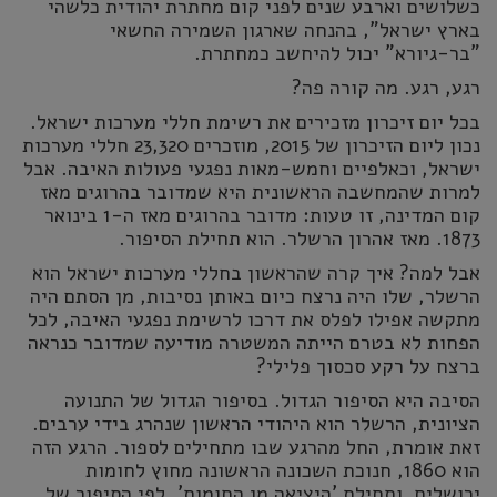
כשלושים וארבע שנים לפני קום מחתרת יהודית כלשהי
בארץ ישראל", בהנחה שארגון השמירה החשאי
"בר-גיורא" יכול להיחשב כמחתרת.
רגע, רגע. מה קורה פה?
בכל יום זיכרון מזכירים את רשימת חללי מערכות ישראל.
נכון ליום הזיכרון של 2015, מוזכרים 23,320 חללי מערכות
ישראל, וכאלפיים וחמש-מאות נפגעי פעולות האיבה. אבל
למרות שהמחשבה הראשונית היא שמדובר בהרוגים מאז
קום המדינה, זו טעות: מדובר בהרוגים מאז ה-1 בינואר
1873. מאז אהרון הרשלר. הוא תחילת הסיפור.
אבל למה? איך קרה שהראשון בחללי מערכות ישראל הוא
הרשלר, שלו היה נרצח כיום באותן נסיבות, מן הסתם היה
מתקשה אפילו לפלס את דרכו לרשימת נפגעי האיבה, לכל
הפחות לא בטרם הייתה המשטרה מודיעה שמדובר כנראה
ברצח על רקע סכסוך פלילי?
הסיבה היא הסיפור הגדול. בסיפור הגדול של התנועה
הציונית, הרשלר הוא היהודי הראשון שנהרג בידי ערבים.
זאת אומרת, החל מהרגע שבו מתחילים לספור. הרגע הזה
הוא 1860, חנוכת השכונה הראשונה מחוץ לחומות
ירושלים, ותחילת 'היציאה מן החומות'. לפי הסיפור של