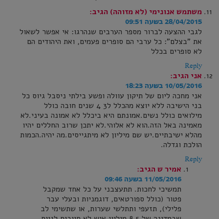
משתמש אנונימי (לא מזוהה)
הגיב:
28/04/2015 בשעה 09:51
לגבי ההצעה לברור מספר הערבים שנהרגו: אי אפשר לשאול
את "בצלם": כל ערבי הם סופרים פעמים, ואת היהודים הם
לא סופרים בכלל
Reply
אני
הגיב:
10/05/2016 בשעה 18:23
אני מחכה ליום של תיקון עוולה ופשע בילתי ניסבל גיוס כל
בני הישיבה ללא יוצא מהכלל ל3 4 שנים חובה כולל
מילואים כולל נשים.אמונתם היא ביכלל לא אמונה בעיני.לא
מאמינה באל הזה.הוא לא אלוהי.לא יתכן שרוב החללים יהיו
מהלא ישיבתיים.יש שם מיליון לא מיתגייסים.מה יהיה.הכמות
הולכת וגדלה.
Reply
אמיר ש
הגיב:
11/05/2016 בשעה 09:46
תמשיכי לחכות. תתעצבני על כל אחד שמקבל
פטור (כולל ספורטאים, דוגמניות ובעלי עבר
פלילי), תזעפי ותתלשי שערות, או שתשימי לב
שבמדינה של 8.5 מיליון איש לא חייבים לגייס