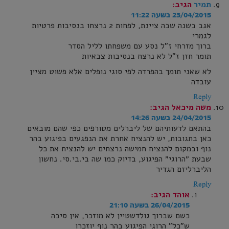
תמיר
הגיב:
23/04/2015 בשעה 11:22
אגב בשנה שבה ציינת, לפחות 2 נרצחו בנסיבות פרטיות
לגמרי
ברוך מזרחי ז"ל נסע עם משפחתו לליל הסדר
תומר חזן ז"ל לא נרצח בנסיבות צבאיות
לא שאני תומך בהפרדה לפי סוגי נופלים אלא פשוט מציין
עובדה
Reply
משה מיכאל
הגיב:
24/04/2015 בשעה 14:26
בהתאם לדעותיהם של ליברלים מטורפים כפי שהם מובאים
כאן בתגובות, יש להנציח אחרת את הנפגעים בפיגוע בהר
נוף ובמקום להנציח חמישה נרצחים יש להנציח את כל
שבעת ״הרוגי״ הפיגוע, בדיוק כמו שה בי.בי.סי. נחשון
הליברליזם הגדיר
Reply
אוהד
הגיב:
26/04/2015 בשעה 21:10
כשם שברוך גולדשטיין לא מוזכר, אין סיבה
ש"כל" הרוגי הפיגוע בהר נוף יוזכרו