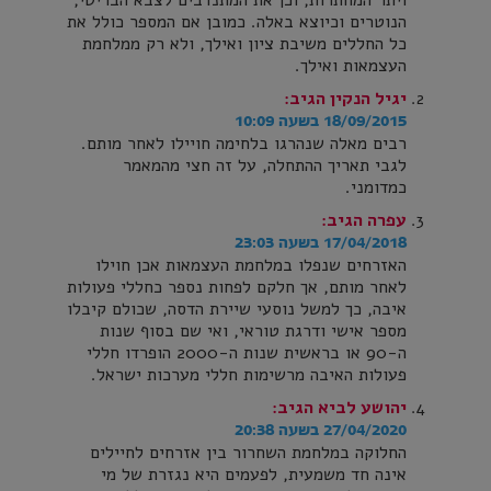
ויתר המחתרות, וכן את המתנדבים לצבא הבריטי,
הנוטרים וכיוצא באלה. כמובן אם המספר כולל את
כל החללים משיבת ציון ואילך, ולא רק ממלחמת
העצמאות ואילך.
יגיל הנקין
הגיב:
18/09/2015 בשעה 10:09
רבים מאלה שנהרגו בלחימה חויילו לאחר מותם.
לגבי תאריך ההתחלה, על זה חצי מהמאמר
כמדומני.
עפרה
הגיב:
17/04/2018 בשעה 23:03
האזרחים שנפלו במלחמת העצמאות אכן חוילו
לאחר מותם, אך חלקם לפחות נספר כחללי פעולות
איבה, כך למשל נוסעי שיירת הדסה, שכולם קיבלו
מספר אישי ודרגת טוראי, ואי שם בסוף שנות
ה-90 או בראשית שנות ה-2000 הופרדו חללי
פעולות האיבה מרשימות חללי מערכות ישראל.
יהושע לביא
הגיב:
27/04/2020 בשעה 20:38
החלוקה במלחמת השחרור בין אזרחים לחיילים
אינה חד משמעית, לפעמים היא נגזרת של מי