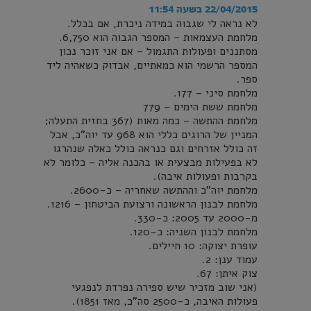
22/04/2015 בשעה 11:54
לא נראה לי שגבוה במידה ניכרת, אם בכלל.
מלחמת העצמאות – המספר הגבוה הוא 6,750.
מסתננים ופעולות התגמול – אם אני זוכר נכון
המספר הרשמי הוא כמאתיים, אבדוק כשאהיה ליד
ספר.
מלחמת סיני – 177.
מלחמת ששת הימים – 779
מלחמת ההתשה – כמה מאות (367 בחזית התעלה;
המניין של הרוגים כללי הוא 968 עד יוה"כ, אבל
זה כולל אזרחים וגם כנראה כולל כאלה שנהרגו
לא בפעילות מבצעית או בהכנה אליה – כלומר לא
בקרבות ופעולות איבה).
מלחמת יוה"כ וההתשה שאחריה – כ-2600.
מלחמת לבנון הראשונה ורצועת הביטחון – 1216.
מ-2000 עד 2005: כ-330.
מלחמת לבנון השניה: כ-120.
עופרת יצוקה: 10 חיילים.
עמוד ענן: 2.
צוק איתן: 67.
(אני שוב מזכיר שיש ספירה נפרדת לנפגעי
פעולות האיבה, כ-2500 סה"כ, מאז 1851).