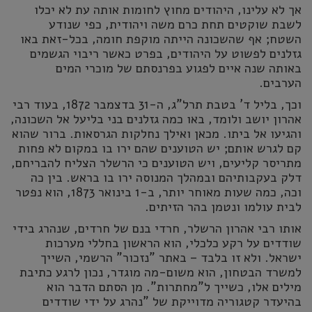
אך לא עלינו, היהודים מחוץ לחומות אותה עת לא יכלו
לשבת שוקטים תחת כרם משה ויהודית, כפי שנודע
השטח; אף שהשכונה הייתה מוקפת חומה, בכל-זאת באו
גזלנים לפשוט על היהודים, בפרט כאשר ריבוי הגשמים
באותה שנה איים לפגוע בפרנסתם של מוכרי המים
הערבים.
וכך, בליל ד' בטבת תרל"ג, ה-31 בדצמבר 1872, בעוד רבי
אהרון יושב ולומד, באו כמה גזלנים בני בליעל אל השכונה,
והגיעו אל ביתו. מכאן ואילך נחלקות הגרסאות. ברור שהוא
קם לגרש אותם; יש הטוענים שהם ירו בו במקום לא פחות
מתריסר קליעים, ויש הטוענים כי הרשלר הצליח להבריחם,
דלק בעקבותיהם ובמהלך המנוסה ירו בו בראש. בין כה
וכה, כמה שעות מאוחר יותר, ב-1 בינואר 1873, הוא נפטר
לבית עולמו ונטמן בהר הזיתים.
אותו רבי אהרון הרשלר, חרדי בנם של חרדים, שנהרג בידי
שודדים על רקע כלכלי, הוא הראשון בחללי מערכות
ישראל. ולא זו בלבד – באתר "נזכור" הרשמי, השייך
למשרד הבטחון, הוא משום-מה מוגדר, נכון לרגע כתיבת
מילים אלו, כשייך ל"מחתרות". מן הסתם הדבר הוא
בהיעדר קטגוריה מדוייקת של "נהרג על ידי שודדים