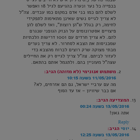
בכפייה כל נער ונערה בהגיעם לגיל 18 ואפשר
לשלם להם כמו בני אדם במקום כמו עבדים. צה"ל
לא צריך לגייס נשים שאינן מתאימות לתפקידי
לחימה, רק בגלל ש"הן רוצות", ואז לשלם להן
פיצויים אסטרונומים על הנזק הגופני שנגרם
להם. לא צריך חרדים עם 1001 דרישות הלכתיות
שמכניסות את הצבא לסחרור. לא צריך נערים
מבתי מצוקה שרק רוצים לברוח מהצבא כדי
לעזור לביתם. צה"ל צריך לגייס רק את החיילים
שצה"ל מעוניין בהם. ולתגמל אותם בהתאם.
משתמש אנונימי (לא מזוהה)
הגיב:
11/05/2016 בשעה 10:15
מה עם ערביי ישראל, גם הם אזרחים, לא?
אם כבר שיוויון – אז עד הסוף
המצדיעה
הגיב:
13/05/2016 בשעה 00:24
אתה גאון!
Reply
יוסי
הגיב:
13/05/2016 בשעה 12:25