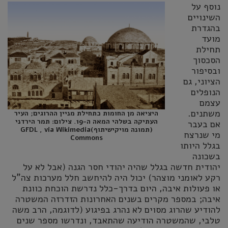
נוסף על
השינויים
בהגדרת
מועד
תחילת
הסכסוך
ובסיפור
הציוני, גם
הנופלים
עצמם
משתנים.
היציאה מן החומות כתחילת מניין ההרוגים; העיר
העתיקה בשלהי המאה ה-19. צילום: תמר הירדני
אם בעבר
(תמונה מויקישיתוף)GFDL , via Wikimedia
מי שנרצח
Commons
בגלל היותו
בשכונה
יהודית חדשה בגלל שהיה יהודי חסר הגנה (אבל לא על
רקע לאומני מוצהר) יכול היה להיחשב חלל מערכות צה"ל
או פעולות איבה, היום בדרך-כלל נדרשת הוכחת כוונת
איבה; במספר מקרים בשנים האחרונות הזדרזה המשטרה
להודיע שהרוג מסוים לא נהרג בפיגוע (לדוגמה, הרב משה
טלבי, שהמשטרה הודיעה שהתאבד, ונדרשו מספר שנים