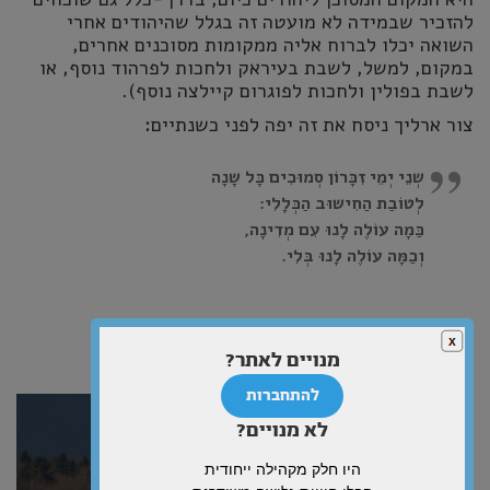
להזכיר שבמידה לא מועטה זה בגלל שהיהודים אחרי
השואה יכלו לברוח אליה ממקומות מסוכנים אחרים,
במקום, למשל, לשבת בעיראק ולחכות לפרהוד נוסף, או
לשבת בפולין ולחכות לפוגרום קיילצה נוסף).
צור ארליך ניסח את זה יפה לפני כשנתיים:
שְנֵי יְמֵי זִכָּרוֹן סְמוּכִים כָּל שָנָה
לְטוֹבַת הַחִישוּב הַכְּלָלִי
:
כַּמָה עוֹלֶה לָנוּ עִם מְדִינָה
,
וְכַמָּה עוֹלֶה לָנוּ בְּלִי
.
מנויים לאתר?
מאמרים נוספים
להתחברות
לא מנויים?
היו חלק מקהילה ייחודית