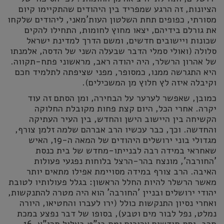
הציונות, זה הרגע שמפריד בין היהודים שהתקיימו קיום
מסורתי, כפופים תחת השלטון העות'מאני, ליהודים שלקחו
את גורלם בידיהם, יצאו מחוץ לחומות, התחילו להקים
שכונות ויישובים חדשים, ומשם הדרך למדינת ישראל
סלולה (ואולי סמלי הדבר שבעלה השני של הדסה, אלמנתו
של אהרון הרשלר, היה יהודה ראב, מראשוני פתח-תקווה.
היא התגרשה ממנו, כמסופר, מפני שציפתה לתלמיד חכם
וקיבלה איזה לץ חלוץ מן המשכילים).
כמובן, שאפשר לערער על הבחירה, ומן הסתם זה עוד
יקרה. אחרי הכל, היום קצת פחות מקובלת החלוקה
הקשיחה בין היישוב הישן והחדש, בין העיר העתיקה
והחדשה. וכך, כבר עכשיו הרב אברהם שלמה זלמן צורף,
מגדולי בוני ירושלים היהודים של המאה ה-19, האיש
שאחראי במידה רבה לבנייתו-מחדש של בית כנסת
'החורבה', מונצח בהר-הרצל בלוחות נפגעי פעולות
האיבה. הרב צורף במידה מסויימת אפילו מתאים יותר
מאשר הרשלר להיות החלל הראשון: בגלל פעולותיו לטובת
יהודי ירושלים ובניין 'החורבה' הוא היה מטרה להתנקשות,
ואחרי נסיון התנקשות כולל (ירו לעברו והחטיאו, היורה
נמלט, נפל לבור מים וטבע), בסופו של דבר נפצע במכת
חרב, גסס חודשים ארוכים ומת בי"ט באלול תרי"א, 16