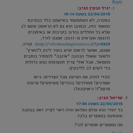
Reply
יגיל הנקין
הגיב:
22/04/2015 בשעה 16:14
במקרה, לא השתמשתי באישתון כלל בכתיבת
המאמר הזה, וכמובן הוא גם לא הראשון ששם לב
שלא כל החללים נהרגו בקרבות או באימונים
(דוגמה אקראית מ-2011: אמנון לורד,
). קורה.
http://velvetunderground.co.il/?p=3323
אמנם, אפשר לראות שיש בטור לינק ל'הארץ'
ולשער שאולי הכוונה *איננה* להסתיר כותבים
משמאל, אבל אולי צריך תעצומות נפש גדולות
כדי לשים לב ללינקים.
(וכדי לחזק את הטיעון מכל הצדדים: ניאו
שמרנים! סמולנים! בוגדים! פשיסטים! פרעות
תרפפ"ו! ניאוקונס!)
שריאל
הגיב:
22/04/2015 בשעה 17:36
כל יהודי הוא עולם ומלואו והיה ראוי לציין זאת בכתבה
שעוסקת במספרים בלבד.
מה המספרים אומרים לנו?