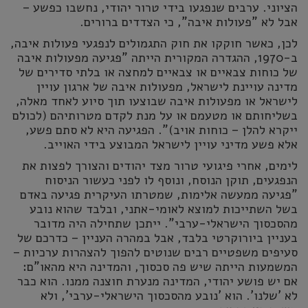
הציוני. ערבים שנפגעו בידי טרור יהודי, נחשבו כפשע –
אבל לא "פעולות איבה", כי הצדדים ברורים.
לכן, כאשר חוקקו את חוק התגמולים לנפגעי פעולות איבה,
ב-1970, ההגדרה המקורית הייתה "פגיעה מפעולות איבה
של כוחות צבאיים או צבאיים למחצה או בלתי סדירים של
מדינה עויינת לישראל, מפעולות איבה של ארגון עויין
לישראל או מפעולות איבה שבוצעו תוך סיוע לאחד מאלה,
בשליחותם או מטעמם או על מנת לקדם מטרותיהם (לכולם
ייקרא להלן – כוחות אויב)". הפגיעה היא לא סתם פשע,
אלא פשע מדיני עויין לישראל המבוצע בידי האוייב.
לימים, אחרי פיגועי טרור מצד יהודים והצורך לפצות את
הנפגעים, תוקן הנוסח, ונוסף לו לפני כעשור הניסוח
"פגיעה ממעשה אלימות, שמטרתו העיקרית פגיעה באדם
בשל השתייכות למוצא לאומי-אתני, ובלבד שהוא נובע
מהסכסוך הישראלי-ערבי". ייתכן שתחילה היה מדובר
בעניין ביורוקרטי בלבד, אבל במהרה העניין – כדרכם של
סעיפים משפטיים רבים שנוטים להפוך להצהרות ערכיות –
המשמעות הייתה שיש פה סכסוך, והמדינה היא מהאו"ם:
אם יש פושע יהודי, המדינה מנערת חוצנה ממנו. הוא כבר
לא 'שלנו'. הוא 'נובע מהסכסוך הישראלי-ערבי', ולא