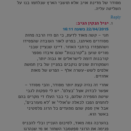
מסודר של מדינת אויב אלא תושבי הארץ שנלחמו בנו על
השליטה עליה.
Reply
יגיל הנקין
הגיב:
22/04/2015 בשעה 16:11
חגי – קשה מאוד לדעת, כי הם היו הרבה פחות
מסודרים מאיתנו, בפרט לאור העובדה שהפסידו
ושהתפזרו ברחבי האזור. דיינו שנציין שבני
מוריס טוען ב"קורבנות" שהם איבדו מספר
קורבנות דומה לישראלים או גבוה יותר,
ושמקורות שונים נוקבים במניין של בין חמשת
אלפים לשש-עשרה אלף – הפרש של מאות
אחוזים.
אחרי זה נהיה קצת יותר מסודר, והכי מסודר –
אפשר לבדוק אצל 'בצלם'. יש לי ספקות לגבי
שיטת הספירה שלהם, כי כבר העלו די מקרים בהם
לוחמים הפכו לכאלה ש'אולי' או 'לא מעורבים',
אבל אין ספק שהם מתעדים כל הרוג פלסטיני
באשר הוא.
בהערכה גסה מאוד, לסיכום העניין ובלי להכניס
פנימה את הרוגי ספטמבר השחור או מי שנהרגו