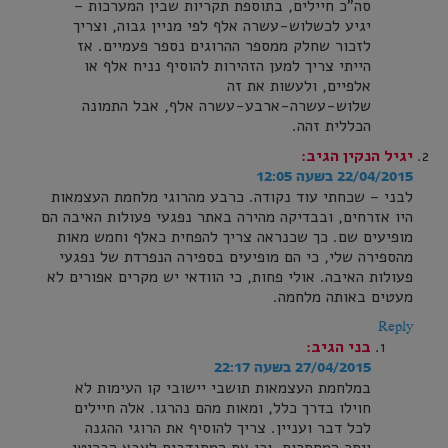
סה"כ חיילים, בתוספת תקריות שבין המערכות –
יגיע לכשלוש-עשרה אלף לפי מניין גבוה, וצריך
לזכור שחלק ממספר ההרוגים נספר פעמיים. אז
הייתי צריך למען הזהירות להוסיף נניח אלף או
אלפיים, ולעשות את זה
שלוש-עשרה-ארבע-עשרה אלף, אבל התמונה
הכללית זהה.
יגיל הנקין
הגיב:
22/04/2015 בשעה 12:05
לבני – שכחתי עוד נקודה. כרבע מהרוגי מלחמת העצמאות
היו אזרחים, ובבדיקה מהירה באתר נפגעי פעולות האיבה הם
מופיעים שם. כך שכנראה צריך להפחית כאלף וחמש מאות
מהספירה שלי, כי הם מופיעים בספירה הנפרדת של נפגעי
פעולות האיבה. אולי פחות, כי הוודאי יש מקרים אפורים לא
מעטים באותה מלחמה.
Reply
בני
הגיב:
27/04/2015 בשעה 22:17
במלחמת העצמאות תושבי יישובי קו העימות לא
חוילו בדרך כלל, ומאות מהם נהרגו. אלה חיילים
לכל דבר ועניין. צריך להוסיף את הרוגי ההגנה