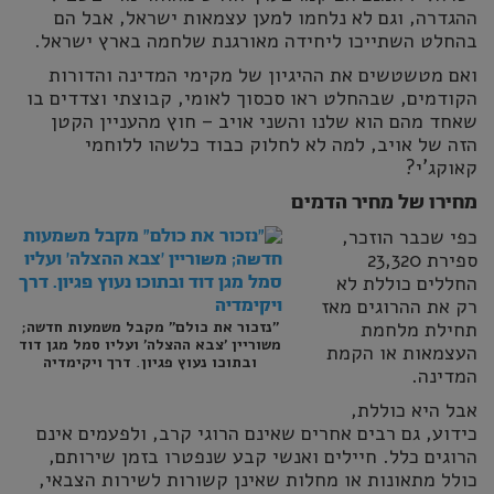
ההגדרה, וגם לא נלחמו למען עצמאות ישראל, אבל הם
בהחלט השתייכו ליחידה מאורגנת שלחמה בארץ ישראל.
ואם מטשטשים את ההיגיון של מקימי המדינה והדורות
הקודמים, שבהחלט ראו סכסוך לאומי, קבוצתי וצדדים בו
שאחד מהם הוא שלנו והשני אויב – חוץ מהעניין הקטן
הזה של אויב, למה לא לחלוק כבוד כלשהו ללוחמי
קאוקג'י?
מחירו של מחיר הדמים
כפי שכבר הוזכר,
ספירת 23,320
החללים כוללת לא
רק את ההרוגים מאז
תחילת מלחמת
"נזכור את כולם" מקבל משמעות חדשה;
משוריין 'צבא ההצלה' ועליו סמל מגן דוד
העצמאות או הקמת
ובתוכו נעוץ פגיון. דרך ויקימדיה
המדינה.
אבל היא כוללת,
כידוע, גם רבים אחרים שאינם הרוגי קרב, ולפעמים אינם
הרוגים כלל. חיילים ואנשי קבע שנפטרו בזמן שירותם,
כולל מתאונות או מחלות שאינן קשורות לשירות הצבאי,