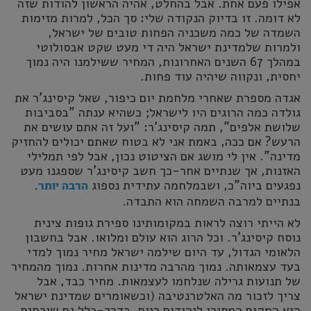
אפילו פעם אחת. אבל בהחלט, אהיה הראשון להודות שזה
לא דומה. זו בדיוק הנקודה שלי: סך הכל, למרות מזימות
השמדה של כמה משכניה הפחות טובים של ישראל,
ולמרות שלמדינת ישראל היה די מעט שקט אבסולוטי
במהלך 67 השנים האחרונות, המחיר ששילמנו היה נמוך
יחסית, ונקווה שיהיה עוד פחות.
אגדה מספרת שאחרי מלחמת יום כיפור, שאל קיסינג'ר את
גולדה כמה הרוגים היו לישראל; כשהיא ענתה "בסביבות
שלושת אלפים", תמה קיסינג'ר: "ועל זה אתם עושים את
הרעש? אם ככה, באמת אני לא בטוח שאתם יכולים להחזיק
מדינה". אין לי מושג אם הציטוט נכון, אבל לפי תמלילי
האזנות, אך שנתיים אחר-כך חשב קיסינג'ר שספגנו מעט
נפגעים ביוה"כ, ושבמלחמה עתידית נספוג
.
הרבה יותר
בנתיים למרבה השמחה הוא התבדה.
לא הייתי רוצה לראות במקומותינו ספירת גופות צינית
נוסח קיסינג'ר. וכל הרוג הוא עולם ומלואו. אבל בחשבון
הלאומי הגדול, עד היום שילמה ישראל מחיר נמוך למדי
בעד עצמאותה. נמוך מהרבה מדינות אחרות. נמוך מהמחיר
של תנועות גרילה שנלחמו לעצמאות. מחיר כבד, אבל
צריך לזכור מה האלטרנטיבה (וכשאומרים שמדינת ישראל
היא המקום המסוכן ליהודים כיום, בדרך-כלל גם שוכחים