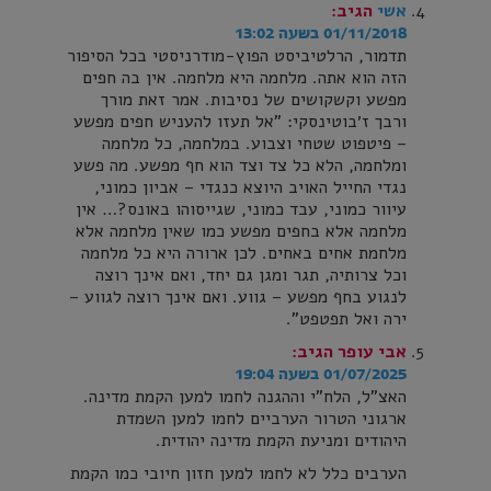
אשי
הגיב:
01/11/2018 בשעה 13:02
תדמור, הרלטיביסט הפוץ-מודרניסטי בכל הסיפור
הזה הוא אתה. מלחמה היא מלחמה. אין בה חפים
מפשע וקשקושים של נסיבות. אמר זאת מורך
ורבך ז׳בוטינסקי: "אל תעזו להעניש חפים מפשע
– פיטפוט שטחי וצבוע. במלחמה, כל מלחמה
ומלחמה, הלא כל צד וצד הוא חף מפשע. מה פשע
נגדי החייל האויב היוצא כנגדי – אביון כמוני,
עיוור כמוני, עבד כמוני, שגייסוהו באונס?… אין
מלחמה אלא בחפים מפשע כמו שאין מלחמה אלא
מלחמת אחים באחים. לכן ארורה היא כל מלחמה
וכל צרותיה, תגר ומגן גם יחד, ואם אינך רוצה
לנגוע בחף מפשע – גווע. ואם אינך רוצה לגווע –
ירה ואל תפטפט".
אבי עופר
הגיב:
01/07/2025 בשעה 19:04
האצ"ל, הלח"י וההגנה לחמו למען הקמת מדינה.
ארגוני הטרור הערביים לחמו למען השמדת
היהודים ומניעת הקמת מדינה יהודית.
הערבים כלל לא לחמו למען חזון חיובי כמו הקמת