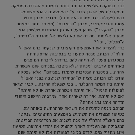
כבר בפסקה השלישית הכותב בוחר לסטות מההגדרה המוצקה
והמקובלת של ארגון טרור ע"פ האמצעים שהוא משתמש
בהם (פעולות נגד מטרות אזרחיות) ומגדיר מבחן חדש,
עמום וסובייקטיבי, מבחן "הנסיבות" (מאוחר יותר במאמר
מבחן "ההקשר") שבהן פעל הארגון והמטרות שלשמן הוא
מפעיל אלימות. מה זה אם לא גלישה אל מחוזות ה"נרטיב",
ה"מכלול", וכו'?
כדי להצדיק את האמצעים הקיצוניים שנקטו בהם האצ"ל
והלח"י, הכותב מנסה לטעון כי בנסיבות ההיסטוריות
במסגרתן פעלו לא הייתה להם ברירה: לדבריו הם פגעו
באזרחים ערבים "מכיוון שלא ניצבה בפניהם שום אפשרות
אחרת… במסגרת הנסיבות שעמדו בפניהם". אלא שפסקה
קודם לכן הכותב מציין ש"הבחירה שניצבה בפני האצ"ל
הייתה בין המשך ההבלגה… כפי שפעלה ההגנה… לבין יציאה
לפעולות תגמול". אז הייתה אפשרות אחרת או לא הייתה?
ואם לא הייתה, איך זה שארגון אחר שמרבית היישוב היהודי
הזדהה איתו נהג אחרת?
הכותב מנסה להעלות את השואה שהתרחשה באותה עת
כטיעון המצדיק את השימוש באמצעים הקיצוניים שנקטו
בהם האצ"ל והלח"י על מנת לשנות את המדיניות הבריטית
המגבילה את העלייה לארץ ולהציל את יהודי אירופה. הטיעון
אינו מחזיק מים, קודם כל כי לפעולות אלו לא הייתה שום