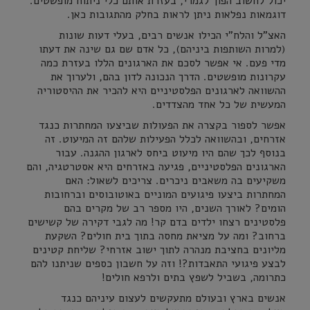
יכול לחשוב הפוך לגמרי, בעזרת אותם כלי ניתוח מופשטים.
דוגמאות נפלאות ניתן לראות בחלק מהתגובות כאן.
האצ"ל והלח"י הכילו אנשים רבים, בעלי דעות שונות
(למרות השותפות ביניהם), כל אדם שם גם שינה את דעתו
מדי פעם. אי אפשר לסכם את הארגונים הללו בעזרת כמה
עקרונות מופשטים. הדרך הנכונה לדון בהם, ולערוך את
ההשוואה לארגונים הפלסטיניים היא להכיר את ההיסטוריה
המעשית של כל אחד מהצדדים.
אפשר לספור בקצרה את הפעולות שביצעו המחתרות כנגד
אזרחים, ובהשוואה לכלל הפעילות שלהם זה המיעוט. זה
בנוסף לכך שהם היו מיעוט ביחס לארגון ההגנה. עבור
הארגונים הפלסטיניים, פגיעה באזרחים היא אסטרטגיה, והם
משקיעים בה משאבים ניכרים. צריכים לשאול: האם
המחתרות ביצעו פיגועים המוניים באוטובוסים וברחובות
הומים? לאורך השנים, היו מספר רב של מקרים בהם
פלסטינים רצחו ילדים בדם קר! מה לגבי דקירה של קשישים
ברחוב? ומה על מציאת מחסה בתוך בית חולים? השקעת
מליונים בחציבת מנהרה לתוך ישוב אזרחי? שליחת קטינים
לבצע פיגועי התאבדות?! וזה על חשבון כספים שניתנו להם
כתרומה, בשביל לשפץ בתים ולרפא חולים!
אנשים בארץ ובעולם מתעקשים לעצום עיניהם כנגד