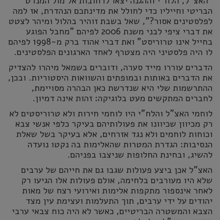
"האצ"ל, הלח"י וההגנה יצאו לרחובות אל מול המנדט
הבריטי וחייליו כדי לחולל את מדינתכם הנהדרת, אז למה
לפלסטינים אסור?", שאל בשבת זוהיר בהלול ומיהר לצטט
את דברי ציפי לבני משנת 2006 לפיהם "מחבל הפוגע
בחייל אינו טרוריסט" ואת דברי אהוד ברק מ-1998 לפיהם
לו היה פלסטיני היה מצטרף לאחד הארגונים הפלסטינים.
הדברים עוררו מייד סערה, ודוברים בשמאל מיהרו להצדיק
את הדברים באותות ובמופתים והשוואות היסטוריות. ובכן,
ההתרשמות שלי היא שנדרשת כאן הבהרה מסויימת,
לחברים המתקשים מעט בלוגיקה: זהות אינה דמיון.
לוחמי האצ"ל והלח"י היו לוחמי חירות ולא טרוריסטים לא
רק מכיוון שכיוונו את פעולותיהם בעיקר כלפי אנשי צבא
וכוחות לוחמים ולא נגד אזרחים, אלא בעיקר בשל שאלת
הנסיבות: הגדרת המטרות שהאלימות בה נקטו נועדה
להשיג, ובחינת החלופות שניצבו בפניהם.
האצ"ל אכן ביצע פעולות שגבו גם את חייהם של ערבים
שלא היו מעורבים בלחימה, אולם פעולות אלו הגיעו רק
לאחר אינספור מתקפות אלימות ואירועי רצח של מאות
יהודים על ידי ערבים, תוך התעלמות ועצימת עין מצד
הצבא והמשטרה הבריטיים, כאשר לא היה כוח צבאי ערבי