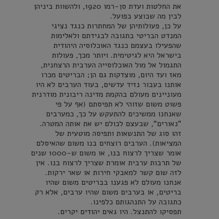
את החלטות ועדת סן-רמו 1920, ולהשוות ביניהן
לבין מה שבוצע בפועל.
על כן, פעולותיהן של המחתרות כנגד נציגי
המנדט הבריטי בתגובה לבגידתם ולאלימות
שהפעילו בעצמם כנגד האוכלוסיה היהודית
בישראל היא לגיטימית. ויותר מכך, פעולות
התגמול אל מול האוכלוסייה הערבית הרצחנית,
מאז ועד היום, מוצדקות גם הן; הבריטים מכרו
אותנו בעבור נזיד עדשים, בעוד הערבים לא היו
מעוניינים מעולם בהקמת מדינה ריבונית מודרנית
פשוט משום שזוהי לא תפיסתם (אף על פי
שאנחנו ממשיכים להתעקש על כך, כמערבים
"נאורים", שבעצם לכולם יש את אותה המטרה.
זהו סוג של התנשאות ותפיסה מוטעית של
המציאות). הערבים רוצחים בנו משום שהאיסלם
אומר שצריך לרצוח בנו, או משום ש-1000 שנים
של תרבות ערבית אומרת שצריך לרצוח בנו. אין
לזה שום קשר למאבקי חירות או שאר ירקות.
אנחנו מעולם לא פגענו בבריטים משום שהיו
בריטים, או בערבים משום שהיו ערבים, אלא רק
כתגובה על התנהגותם כלפינו.
תפסיקו להתנצל. היו גאים יהודים יקרים.