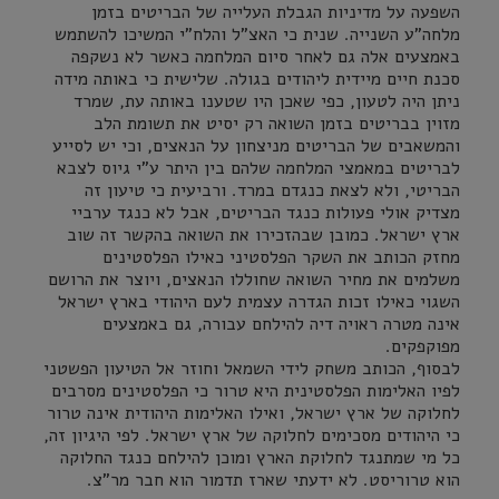
השפעה על מדיניות הגבלת העלייה של הבריטים בזמן
מלחה"ע השנייה. שנית כי האצ"ל והלח"י המשיכו להשתמש
באמצעים אלה גם לאחר סיום המלחמה כאשר לא נשקפה
סכנת חיים מיידית ליהודים בגולה. שלישית כי באותה מידה
ניתן היה לטעון, כפי שאכן היו שטענו באותה עת, שמרד
מזוין בבריטים בזמן השואה רק יסיט את תשומת הלב
והמשאבים של הבריטים מניצחון על הנאצים, וכי יש לסייע
לבריטים במאמצי המלחמה שלהם בין היתר ע"י גיוס לצבא
הבריטי, ולא לצאת כנגדם במרד. ורביעית כי טיעון זה
מצדיק אולי פעולות כנגד הבריטים, אבל לא כנגד ערביי
ארץ ישראל. כמובן שבהזכירו את השואה בהקשר זה שוב
מחזק הכותב את השקר הפלסטיני כאילו הפלסטינים
משלמים את מחיר השואה שחוללו הנאצים, ויוצר את הרושם
השגוי כאילו זכות הגדרה עצמית לעם היהודי בארץ ישראל
אינה מטרה ראויה דיה להילחם עבורה, גם באמצעים
מפוקפקים.
לבסוף, הכותב משחק לידי השמאל וחוזר אל הטיעון הפשטני
לפיו האלימות הפלסטינית היא טרור כי הפלסטינים מסרבים
לחלוקה של ארץ ישראל, ואילו האלימות היהודית אינה טרור
כי היהודים מסכימים לחלוקה של ארץ ישראל. לפי היגיון זה,
כל מי שמתנגד לחלוקת הארץ ומוכן להילחם כנגד החלוקה
הוא טרוריסט. לא ידעתי שארז תדמור הוא חבר מר"צ.