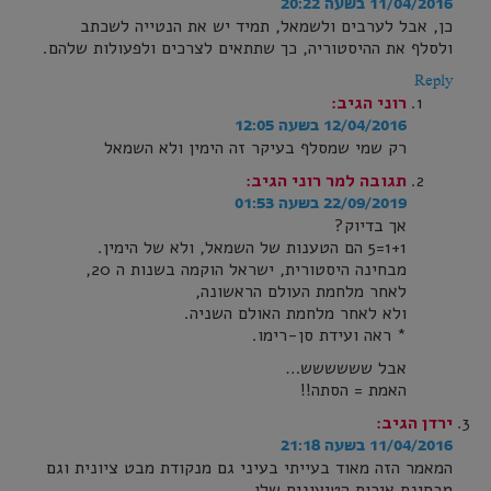
11/04/2016 בשעה 20:22
כן, אבל לערבים ולשמאל, תמיד יש את הנטייה לשכתב
ולסלף את ההיסטוריה, כך שתתאים לצרכים ולפעולות שלהם.
Reply
רוני
הגיב:
12/04/2016 בשעה 12:05
רק שמי שמסלף בעיקר זה הימין ולא השמאל
תגובה למר רוני
הגיב:
22/09/2019 בשעה 01:53
אך בדיוק?
1+1=5 הם הטענות של השמאל, ולא של הימין.
מבחינה היסטורית, ישראל הוקמה בשנות ה 20,
לאחר מלחמת העולם הראשונה,
ולא לאחר מלחמת האולם השניה.
* ראה ועידת סן-רימו.
אבל שששששש…
האמת = הסתה!!
ירדן
הגיב:
11/04/2016 בשעה 21:18
המאמר הזה מאוד בעייתי בעיני גם מנקודת מבט ציונית וגם
מבחינת איכות הטיעונים שלו.