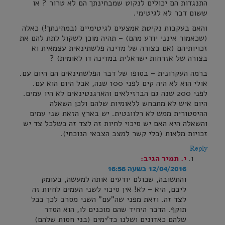
התנגדות הם יכולים לנקוט שמבחינתך הם לא טרור ? או
ששום דבר לא לגיטימי.
והאם בעקבות נקיטת אמצעים לגיטימיים (במחינתך!) כאלה
(שכאמור אינני יודע מהם) – תהיה מוכן לשקול לתת להם את
זכויותיהם (אם בצורה של מדינה פלשתינאית עצמאית וא
בצורה של אזרחות ישראלית במדינה דו לאומית) ?
ברמה העקרונית – בסופו של דבר הפלשתינאים הם היום עם.
אולי הוא לא היה קים לפני 100 שנה, אבל היום הוא עם.
לפני 200 שנה גם הברזילאים והארגנטינאים לא היו עמים.
היום איש לא מתכחש ללאומיות שלהם ולכן השאלה
ההיסטורית ממש לא רלוונטית. יש בארץ הזאת שני עמים
והשאלה היא האם יש סיכוי לחיות זה לצד זה כשלכל צד יש
זכויות מלאות (בלי קשר למצב הצבאי הנוכחי).
Reply
י. תמיר
הגיב:
12/04/2016 בשעה 16:56
והתשובה, שכולם יודעים אותה למעשה, בעומק
ליבם, היא – לא! אין סיכוי לשני העמים לחיות זה
לצד זה. וזאת מפני שה"עם" השני מסרב לכך בכל
תוקף. הדבר היחיד שהם מוכנים לו, הוא הסדר
שלהם כאדונים ושלנו כד'ימים (בני חסות שלהם)