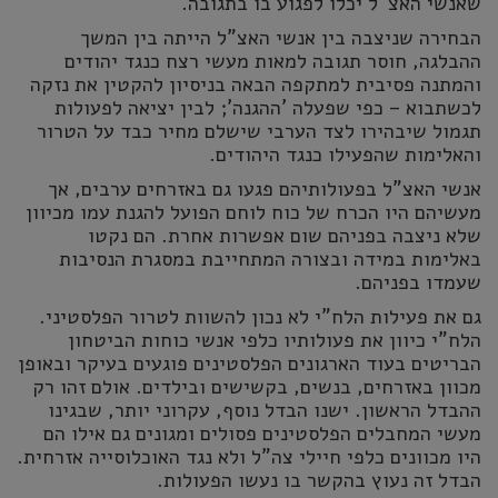
שאנשי האצ"ל יכלו לפגוע בו בתגובה.
הבחירה שניצבה בין אנשי האצ"ל הייתה בין המשך
ההבלגה, חוסר תגובה למאות מעשי רצח כנגד יהודים
והמתנה פסיבית למתקפה הבאה בניסיון להקטין את נזקה
לכשתבוא – כפי שפעלה 'ההגנה'; לבין יציאה לפעולות
תגמול שיבהירו לצד הערבי שישלם מחיר כבד על הטרור
והאלימות שהפעילו כנגד היהודים.
אנשי האצ"ל בפעולותיהם פגעו גם באזרחים ערבים, אך
מעשיהם היו הכרח של כוח לוחם הפועל להגנת עמו מכיוון
שלא ניצבה בפניהם שום אפשרות אחרת. הם נקטו
באלימות במידה ובצורה המתחייבת במסגרת הנסיבות
שעמדו בפניהם.
גם את פעילות הלח"י לא נכון להשוות לטרור הפלסטיני.
הלח"י כיוון את פעולותיו כלפי אנשי כוחות הביטחון
הבריטים בעוד הארגונים הפלסטינים פוגעים בעיקר ובאופן
מכוון באזרחים, בנשים, בקשישים ובילדים. אולם זהו רק
ההבדל הראשון. ישנו הבדל נוסף, עקרוני יותר, שבגינו
מעשי המחבלים הפלסטינים פסולים ומגונים גם אילו הם
היו מכוונים כלפי חיילי צה"ל ולא נגד האוכלוסייה אזרחית.
הבדל זה נעוץ בהקשר בו נעשו הפעולות.