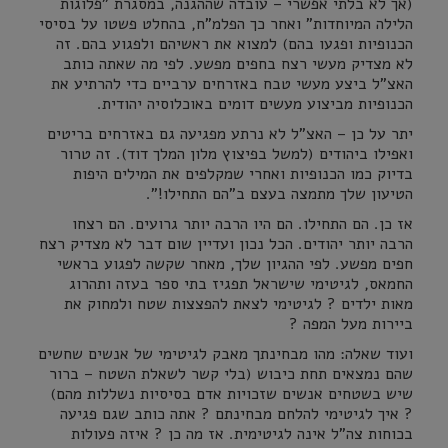
(אך לא בלתי אפשרי – עובדה שההגנה, במסגרת "פלוגות
הלילה המיוחדות" ואחר כך הפלמ"ח, בהחלט פשטו על בסיסי
הכנופיות ופגעו בהם) למצוא את ראשיהם ולפגוע בהם. זה
לא מצדיק מעשי רצח בחפים מפשע. לפי מה שאתה כותב
האצ"ל ביצע מעשי טבח באזרחים ערביים כדי להרתיע את
הכנופיות מביצוע מעשים דומים באוכלוסיה יהודית.
יתר על כן – האצ"ל לא נרתע מפגיעה גם באזרחים בריטים
ואפילו ביהודים (למשל בפיצוץ מלון המלך דוד). זה טרור
בדיוק כמו הכנופיות ואחרי שמקלפים את המילים היפות
הטיעון שלך מתמצה בעצם ב"הם התחילו!".
אז כן. הם התחילו. הם היו הרבה יותר גרועים. הם רצחו
הרבה יותר יהודים. הכל נכון ועדיין שום דבר לא מצדיק רצח
חפים מפשע. לפי ההגיון שלך, מאחר שקשה לפגוע בראשי
החמאס, לגיטימי שישראל תפגיז בתי ספר בעזה ותהרוג
מאות ילדים ? לגיטימי לצאת להפצצות שטח ולמחוק את
ביירות מעל המפה ?
ועוד שאלה: מהו מבחינתך מאבק לגיטימי של אנשים שחשים
שהם נמצאים תחת כיבוש (בלי קשר לשאלת השטח – ברור
שיש בשטחים אנשים שזכויות אדם בסיסיות נשללות מהם)
? איך לגיטימי להלחם מבחינתם ? אתה כותב שגם פגיעה
בכוחות צה"ל אינה לגיטימית. אז מה כן ? איזה פעולות