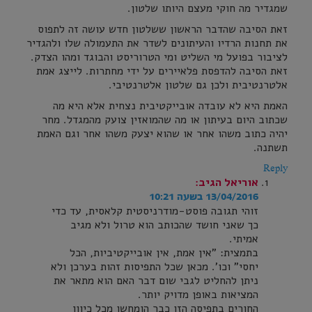
שמגדיר מה חוקי מעצם היותו שלטון.
זאת הסיבה שהדבר הראשון ששלטון חדש עושה זה לתפוס
את תחנות הרדיו והעיתונים לשדר את התעמולה שלו ולהגדיר
לציבור בפועל מי השליט ומי הטרוריסט והבוגד ומהו הצדק.
זאת הסיבה להדפסת פלאיירים על ידי מחתרות. לייצג אמת
אלטרנטיבית ולכן גם שלטון אלטרנטיבי.
האמת היא לא עובדה אובייקטיבית נצחית אלא היא מה
שכתוב היום בעיתון או מה שהמואזין צועק מהמגדל. מחר
יהיה כתוב משהו אחר או שהוא יצעק משהו אחר וגם האמת
תשתנה.
Reply
אוריאל
הגיב:
13/04/2016 בשעה 10:21
זוהי תגובה פוסט-מודרניסטית קלאסית, עד כדי
כך שאני חושד שהכותב הוא טרול ולא מגיב
אמיתי.
בתמצית: "אין אמת, אין אובייקטיביות, הכל
יחסי" וכו'. מכאן שכל התפיסות זהות בערכן ולא
ניתן להחליט לגבי שום דבר האם הוא מתאר את
המציאות באופן מדויק יותר.
החורים בתפיסה הזו כבר הומחשו מכל כיוון