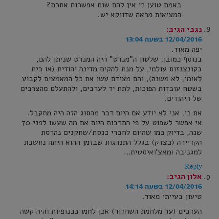
באמת טוען כי אין להם שום אפשרות אחרת?
המציאות מראה שדווקא יש.
נגבי
הגיב:
12/04/2016 בשעה 13:04
יפה מאוד.
בנוסף כמובן, שלטון ה"מנדט" היה המנדט שניתן להם,
בקונצנזוס עולמי, על מנת להקים מדינה יהודית (או בית
לאומי, לא משנה), והם מצידם עשו את כל המאמצים לקבוע
בשטח עובדות הפוכות, לתת יד לערבים, ולהתעלם מהצרכים
של היהודים.
אם כי, אני לא יודע אם היום דבר מהסוג הזה היה מתקבל.
אי אפשר לשפוט על פי התרבות היום את מה שעשו לפני 70
שנה, בדיוק כמו שהיום לחברי כנסת/שחקנים נהרסת
הקריירה (בצדק) בגלל התנהגות שבזמן ההוא היתה נחשבת
למגניבה ומאצ'ואיסטית…
Reply
אלון
הגיב:
12/04/2016 בשעה 14:14
טיעון בעייתי מאוד.
הערבים (עד מלחמת השחרור) אכן לחמו ככנופיות והיה קשה