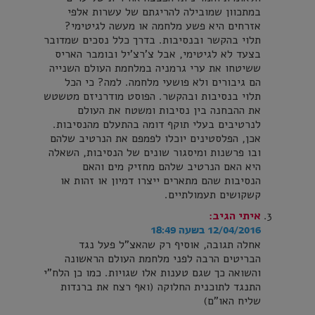
במתכוון שמובילה להריגתם של עשרות אלפי
אזרחים היא פשע מלחמה או מעשה לגיטימי?
תלוי בהקשר ובנסיבות. בדרך כלל נסכים שמדובר
בצעד לא לגיטימי, אבל צ'רצ'יל ובומבר האריס
ששיטחו את ערי גרמניה במלחמת העולם השנייה
הם גיבורים ולא פושעי מלחמה. למה? כי הכל
תלוי בנסיבות ובהקשר. הפוסט מודרניזם מטשטש
את ההבחנה בין נסיבות ומשטח את העולם
לנרטיבים בעלי תוקף דומה בהתעלם מהנסיבות.
אכן, הפלסטינים יוכלו לפמפם את הנרטיב שלהם
ובו פרשנות ומיסגור שונים של הנסיבות, השאלה
היא האם הנרטיב שלהם מחזיק מים והאם
הנסיבות שהם מתארים ייצרו דמיון או זהות או
קשקושים תעמולתיים.
איתי
הגיב:
12/04/2016 בשעה 18:49
אחלה תגובה, אוסיף רק שהאצ"ל פעל נגד
הבריטים הרבה לפני מלחמת העולם הראשונה
והשואה כך שגם טענות אלו שגויות. כמו כן הלח"י
התנגד לתוכנית החלוקה (ואף רצח את ברנדות
שליח האו"ם)