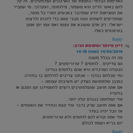
האלימות הבלתי-נתפסת של הארגונים הפלסטינים. זה קל
להם כאשר הדיון הוא משפטי, פילוסופי, ועקרוני. מי שמכיר
את המציאות יודע שמדובר באנשים חסרי כל מוסר,
שמעדיפים לשחוט 100 מבני עמם כדי לזכות ולרצוח
ישראלי. רק אדם ששונא את עצמו ואת עמו יתן אמון
בטיפוסים כאלו.
Reply
דיון מיותר ומטופש
הגיב:
14/04/2016 בשעה 14:18
מה זה בכלל משנה
הם צדיקים . לוחמים ? טרוריסטים ?
הנקודה המרכזית היא שהם נלחמים נגדינו
ומי שנלחם נגדנו – אנחנו צריכים להילחם בו בחזרה.
כמובן שלתחושת הצדק יש חשיבות עצומה –
אם אתה חושב שהפלסטינים רוצים להשמידנו עם הסכם או
בלעדיו
אזי המלחמה כנגדם קלה יותר.
אם אתה חושב שרק נדבר עוד קצת ונחזיר את השטחים –
אז הכל יהיה בסדר
אזי אתה קורא להם לוחמים ולא טרוריסטים.
יום בריא ושמח לכולם
Reply