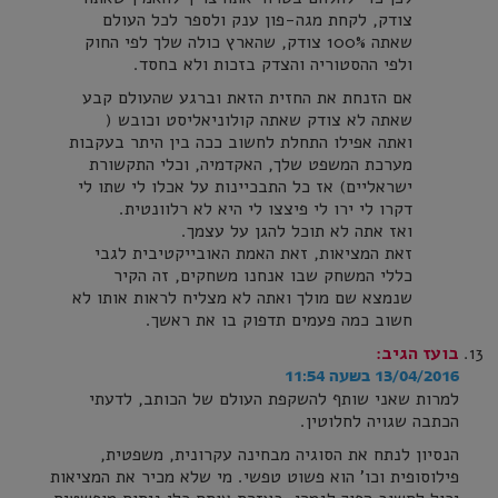
צודק, לקחת מגה-פון ענק ולספר לכל העולם
שאתה 100% צודק, שהארץ כולה שלך לפי החוק
ולפי ההסטוריה והצדק בזכות ולא בחסד.
אם הזנחת את החזית הזאת וברגע שהעולם קבע
שאתה לא צודק שאתה קולוניאליסט וכובש (
ואתה אפילו התחלת לחשוב ככה בין היתר בעקבות
מערכת המשפט שלך, האקדמיה, וכלי התקשורת
ישראליים) אז כל התבכיינות על אכלו לי שתו לי
דקרו לי ירו לי פיצצו לי היא לא רלוונטית.
ואז אתה לא תוכל להגן על עצמך.
זאת המציאות, זאת האמת האובייקטיבית לגבי
כללי המשחק שבו אנחנו משחקים, זה הקיר
שנמצא שם מולך ואתה לא מצליח לראות אותו לא
חשוב כמה פעמים תדפוק בו את ראשך.
בועז
הגיב:
13/04/2016 בשעה 11:54
למרות שאני שותף להשקפת העולם של הכותב, לדעתי
הכתבה שגויה לחלוטין.
הנסיון לנתח את הסוגיה מבחינה עקרונית, משפטית,
פילוסופית וכו' הוא פשוט טפשי. מי שלא מכיר את המציאות