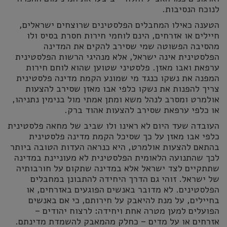
לנוכח הנסיבות.
הטענה כאילו המחבלים הפלסטינים שרוצחים ישראלים,
חיילים או אזרחים, הינם לוחמי חירות חסרת בסיס ולו
מהסיבה הפשוטה שמי שסירב להקים את המדינה
הפלסטינית אינה ישראל, אלא מנהיגי הרשות הפלסטינית
ערפאת ואבו מאזן. פלסטיני שטוען שהוא לוחם חירות
המפנה את נשקו כנגד מי שמונע הקמת מדינה פלסטינית
צריך להפנות את נשקו כלפי אבו מאזן שסירב להצעות
אולמרט ומסרב לנהל משא ומתן אמתי מול בנימין נתניהו,
או כלפי ערפאת שסירב להצעות אהוד ברק.
העובדה שעד היום לא ראינו ולו שביב של מחאה פלסטינית
כלפי אבו מאזן על כך שסיכל הקמת מדינה פלסטינית
בהתאם להצעות אולמרט, היא כנראה העדות הטובה ביותר
לכך שהתנועה הלאומית הפלסטינית לא מעוניינת במדינה
שתתקיים לצד ישראל אלא במדינה שתקום על חורבותיה
של ישראל. זוהי גם הדרך היחידה להתבונן במחבלים
הפלסטינים. לא מדובר באנשים הפוגעים באזרחים, או
בחיילים, על מנת להיאבק על חירותם, כי אם באנשים
הפועלים למען מטרה אחת ויחידה: לרצוח יהודים –
אזרחים או על מדים – כחלק מהמאבק להשמדת מדינתם.