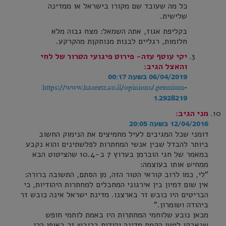
כל מה שעובד שם מקורו בישראל או ממדינה
שלישית.
בקליפת אגוז, אתה השמאל: מצח גבוה מלא
חלומות, רגליים לבנות מנותקןת מהקרקע.
יקי עוטף עזה- פירוט פיגועי הטרור של לחי
והאצל
הגיב:
06/04/2019 בשעה 00:17
https://www.haaretz.co.il/opinions/.premium-
1.2928219
מני
הגיב:
12/04/2016 בשעה 20:05
דומני שכל המגיבים לעיל מחמיצים את הנימוק החשוב
ביותר להבדל שבין אנשי המחתרות לפלשתינים והוא נקבע
במאמר של חגי הוברמן בערוץ 7 ב-10.4 שהציטוט הבא
ממחיש אותו בעוצמה:
"לי, כמו לרוב קוראי הטור הזה, מן הסתם, התשובה ברורה:
אין שום דמיון בין אירגוני המחבלים למחתרות היהודיות, כי
הבריטים היו כובש זר בארצנו. מדינת ישראל אינה כובש זר
ביהודה ושומרון."
מכאן נובע שלוחמי המחתרות היו באמת לוחמי חופש
שנאבקו למען הקמת מדינה יהודית בכובש זר באופן הכי