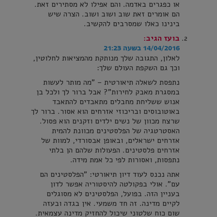
או כפגרים באדמה. והם אפילו לא מסתירים זאת.
הם אומרים זאת שוב ושוב ושוב. הצרה שיש
בינינו כאלו שמסרבים להקשיב.
בועז
הגיב:
14/04/2016 בשעה 21:23
לאלון, התגובה שלך מנותקת מהמציאות לחלוטין,
וכך גם השקפת העולם שלך:
נתפסת לשאלה תיאורטית – "מה מותר לעשות
במסגרת מאבק לחירות"? אבל ברור לך ולכל בן
אנוש ששליחת מחבלים מתאבדים להתאבד
באוטובוסים ובריכוזי אזרחים הוא אסור. ברור לך
שרצח מכוון של נשים ילדים וזקנים הוא פסול.
האסטרטגיה של הפלסטינים מכוונת להמית
אזרחים ישראלים, ובאופן אבסורדי, למוות של
אזרחים פלסטינים. הפעולות שלהם הן בלתי
נתפסות, ואסורות לפי כל אמת מידה.
אתה נכנס לעוד דיון תיאורטי: "הפלסטינים הם
עם". אולי בפקולטה להיסטוריה אפשר לדון
בעניין הזה. בפועל, הפלסטינים לא מסוגלים
לקיים מדינה. זה חד משמעי. אין בגדה ובעזה
שום כוח שלטוני שיכול להחזיק מדינה עצמאית.