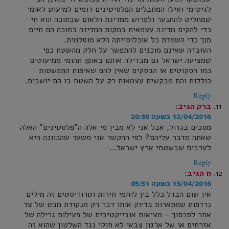
לגיטימי ואילו המחבלים הפלסיטינים דומים למיעוט לאומי
שמחליט להתנער ולפרוש ממדינת הלאום שבתוכה הוא חי
כדי להקים מדינה עצמאית במקום המדינה בתוכה הם חיים
תוך כדי השמדת כל אוכלוסייתה הלא מוסלמית.
העובדה שאינם מוכנים להתפשר על חלק מהשטח כפי
שמציעה ישראל גם מבדילה אותם באופן תהומי ממיעוטים
כמו הסקוטים או הבסקים שאין להם שאיפות התפשטות
כוללות והם מבקשים עצמאות רק על השטח בו הם יושבים.
Reply
ברק
הגיב:
12/04/2016 בשעה 20:30
מסכים בגדול, אבל אני לא מבין מי אלה ה"פלסטינים" האלה
שאתה מדבר עליהם? לפי ההקשר אני משער שהכוונה היא
לערבים שבשטחי ארץ ישראל…
Reply
ח
הגיב:
13/04/2016 בשעה 05:51
אין שום הבדל כלל בין לוחמי חירות וטרוריסטים זה מילים
נרדפות שמתארות בדיוק אותו דבר רק מנקודת מבט של צד
אחר לסכסוך – מציאות אובייקטיבית של פעילות גרילה של
אזרחים או של ארגון צבאי לא חוקי נגד השלטון שהוא זה