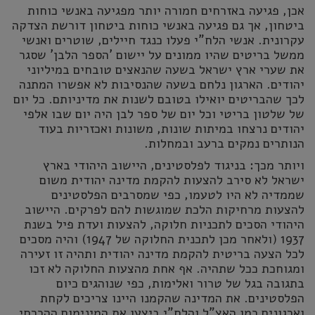
אכן, פגיעה באזרחים חמורה יותר מפגיעה באנשי כוחות
ביטחון, אך גם פגיעה באנשי כוחות ביטחון דורשת הצדקה
עקרונית. אנשי הלח"י פעלו כנגד חיילים, שוטרים ואנשי
ממשל בריטים שהיו ממונים על יישום 'הספר הלבן' שסגר
את שערי ארץ ישראל בשעה שהנאצים טובחים במיליוני
יהודים. הארגון נלחם בשעה שהנסיבות לא אפשרו המתנה
לכך שהבריטים יואילו בטובם לשנות את מדיניותם. כל יום
של שלטון בריטי וכל יום של ספר לבן היה יום שבו אלפי
יהודים נרצחו במיתות שונות, משונות ואכזריות בעוד
הנותרים נמקים ברעב ובמחלות.
ויותר מכך: בניגוד לפלסטינים, היישוב היהודי בארץ
ישראל לא סירב להצעות להקמת מדינה יהודית משום
שממדיה לא היו לטעמו, כפי שמסרבים הפלסטינים
להצעות מרחיקות הלכת שמוגשות להם לפרקים. היישוב
היהודי הסכים לתכניות חלוקה, להצעות ועדת פיל בשנת
1937 (ולאחר מכן לתכנית החלוקה של 1947) והיה מסכים
לכל הצעה בריטית להקמת מדינה יהודית ותהיה זו זעירה
ומגוחכת ככל שתהיה. אף אחת מהצעות החלוקה לא זכו
בתגובה בגל של טרור ואלימות, כפי שנוהגים כיום
הפלסטינים. את המדינה שהקמנו היינו צריכים לקחת
וארגונים כמו האצ"ל והלח"י ביצעו את המינימום ההכרחי