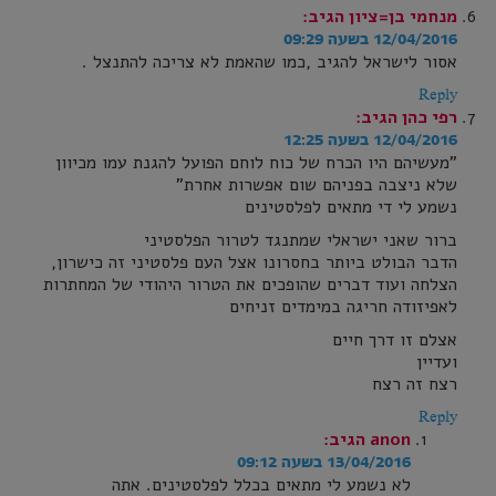
מנחמי בן=ציון
הגיב:
12/04/2016 בשעה 09:29
אסור לישראל להגיב ,כמו שהאמת לא צריכה להתנצל .
Reply
רפי כהן
הגיב:
12/04/2016 בשעה 12:25
"מעשיהם היו הכרח של כוח לוחם הפועל להגנת עמו מכיוון
שלא ניצבה בפניהם שום אפשרות אחרת"
נשמע לי די מתאים לפלסטינים
ברור שאני ישראלי שמתנגד לטרור הפלסטיני
הדבר הבולט ביותר בחסרונו אצל העם פלסטיני זה כישרון,
הצלחה ועוד דברים שהופכים את הטרור היהודי של המחתרות
לאפיזודה חריגה במימדים זניחים
אצלם זו דרך חיים
ועדיין
רצח זה רצח
Reply
anon
הגיב:
13/04/2016 בשעה 09:12
לא נשמע לי מתאים בכלל לפלסטינים. אתה