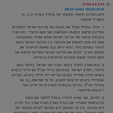
נדב כץ
הגיב:
16/04/2016 בשעה 08:24
לוש נקודות (לאחר הופעתו של בהלול בערוץ 2 ב-15
באפריל 2016):
1. זוהיר בהלול שולל את זכותה של מדינת ישראל להתקיים
כמדינת הלאום (nation-state) של העם היהודי. הוא מכיר
בעובדת קיומה של מדינת ישראל אולם אפילו בתשובותיו
עתה לא מוכן לעשות את הקישור בין מדינת ישראל והעם
היהודי בעולם כולו. והוא יראה בכך מעשה לגיטימי אם
העולם הערבי יהרוס את מדינת ישראל כמדינת הלאום של
העם היהודי משום שאיננה לגיטימית בראייתו.
2. הוא מסרב להכיר בקשר שבין עם ישראל, כלומר העם
היהודי, לארץ ישראל. מבחינתו חיילי צה"ל הם חיילי כיבוש
באותה מידה שחיילי הצבא הבריטי היו חיילי כיבוש. ומכיוון
שבחיילי כיבוש לגיטימי לפגוע, על פי תפישתו, כך גם
בחיילי צה"ל, בניינו ובנותינו המגינים על חיינו ועל
ריבונות מדינתנו.
3. לסיום, אני מציע לזוהיר בהלול ללמוד את החוק
הבינלאומי המגדיר את כברת הארץ הצרה שבין נהר הירדן
לים התיכון, בין הר החרמון לים האדום "הבית הלאומי של
העם היהודי" בעוד אף עם אחר לא מוזכר בחוק הבינלאומי