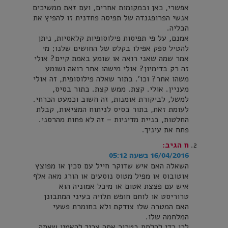
אפשרי, כאן ובמקומות אחרים, ועם זאת ממשיכים
אנשי הפרופגנדה של תפיסה פחדנית זו להפיץ את
הבליה.
אמנם, על פי תפיסות פילוסופיות קלאסיות, ניתן
להטיל ספק אפילו בקלט של החושים שלנו; מי
אמר שמה שאני רואה או שומע באמת קיים? אולי
זה רק בדימיון? אולי מישהו אחר רואה ושומע
משהו אחר? וכו'. בתור שאלה פילוסופית, זה אולי
מעניין. אולי. קצת. ממש קצת. בתור בסיס,
למשל, לביקורת אומנות, זה חשוב וכמעט הכרחי.
לעומת זאת, בתור בסיס לניתוח המציאות, קבלת
החלטות, בניית מדיניות – זה לא פחות מהרסני.
פתח את עיניך.
ח
הגיב:
16/04/2016 בשעה 05:12
השאלה האם איש שדוקר חייל עם סכין או מפוצץ
אוטובוס או מפיל מטוס נוסעים או הורג מאה אלף
איש עם פצצת אטום או מיכל אמוניה הוא
טרוריסט או לוחם חופש תלויה בעיני המתבונן
האם המטרה שלו צודקת ולא בחומרת פשעי
המלחמה שלו.
לכן כדי להלחם בטרור אתה צריך להאמין שאתה