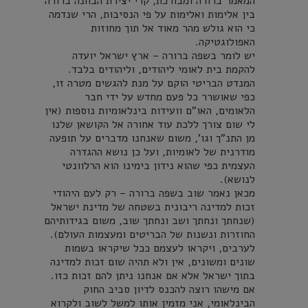
המאמר ברורה ומבורכת, קרי יצירת הבחנה ברורה
בין אלימות ואלימות על פי הנסיבות, הרי שנדמה
כי הוא גולש מהר מאוד אל תוך מחוזות
האפולוגטיקה.
יש לומר בשפה ברורה – ארץ ישראל יועדה
להקמת בית לאומי ליהודים, וליהודים בלבד.
המנדט הבריטי הוקם על מנת להגשים מטרה זו,
כפי שאושרר כל פעם מחדש על ידי חבר
הלאומים, האו"ם וועידות בינלאומיות נוספות (אין
לי שום צורך ללכת עוד אחורה אל הקושאן שלנו
מן התנ"ך וגו', משום שאנחנו מדברים על תופעה
מודרנית של לאומיות, ועל כן נושא ההגדרה
העצמית כפי שהוא נידון בימינו הוא הרלוונטי
לנושא).
מכאן נאמר שוב בשפה ברורה – רק לעם היהודי
זכות למדינה ריבונית בשטחה של מדינת ישראל
(שנחתך ונחתך ושב ונחתך שוב, משום בגידותיהם
החוזרות ונשנות של הבריטים ומעצמות העולם).
לערבים, ויקראו לעצמם ככל שיקראו בשמות
שונים ומשונים, אין ולא תהיה שום זכות למדינה
בתוך ישראל אלא אם אנחנו ניתן להם זכות כזו.
אם מישהו רוצה להכנס לדיון סביב החוק
הבינלאומי, אני מזמין אותו למשל לשוב ולקרוא