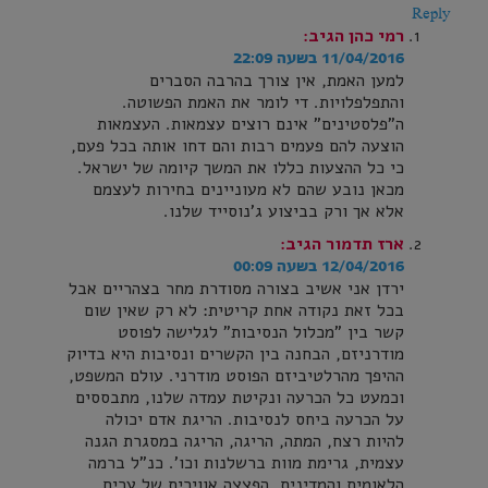
Reply
רמי כהן
הגיב:
11/04/2016 בשעה 22:09
למען האמת, אין צורך בהרבה הסברים
והתפלפלויות. די לומר את האמת הפשוטה.
ה"פלסטינים" אינם רוצים עצמאות. העצמאות
הוצעה להם פעמים רבות והם דחו אותה בכל פעם,
כי כל ההצעות כללו את המשך קיומה של ישראל.
מכאן נובע שהם לא מעוניינים בחירות לעצמם
אלא אך ורק בביצוע ג'נוסייד שלנו.
ארז תדמור
הגיב:
12/04/2016 בשעה 00:09
ירדן אני אשיב בצורה מסודרת מחר בצהריים אבל
בכל זאת נקודה אחת קריטית: לא רק שאין שום
קשר בין "מכלול הנסיבות" לגלישה לפוסט
מודרניזם, הבחנה בין הקשרים ונסיבות היא בדיוק
ההיפך מהרלטיביזם הפוסט מודרני. עולם המשפט,
וכמעט כל הכרעה ונקיטת עמדה שלנו, מתבססים
על הכרעה ביחס לנסיבות. הריגת אדם יכולה
להיות רצח, המתה, הריגה, הריגה במסגרת הגנה
עצמית, גרימת מוות ברשלנות וכו'. כנ"ל ברמה
הלאומית והמדינית. הפצצה אווירית של ערים