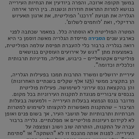
במשך תקופה ארוכה, והפרה ביודעין את הנחיות העירייה
בנושא למרות התראות חוזרות ונשנות. בין היתר אירחה
הגלריה את תנועת 'דרכנו' הפוליטית, את ארגון תאעיוש
הרדיקלי, ואת 'לוחמים לשלום'.
המטרה הפוליטית לא הוסתרה כלל. במאמר שכתבה לפני
כארבע שנים
מייסדת הגלריה מאשה זוסמן כי היא
הסבירה
רואה בגלריה ברבור כלי להעברת תפיסת עולמה הפוליטית,
באמצעות מתן "דגש על אירועים העוסקים בנושאים
פוליטיים אקטואליים – כיבוש, אפליה, מדיניות תרבותית
וכלכלית וכדומה".
עיריית ירושלים ומשרד התרבות תמכו בפעילות הגלריה,
הן בתקציב ממשי (123 אלף שקלים בשנתיים האחרונות)
והן בהקצאת נכס עירוני לשימושה. פעילות פוליטית
בנכסים ציבוריים מנוגדת לתקנות העירוניות בכל מקום.
מדובר בנכס הנמצא בבעלות העירייה – ולמעשה בבעלות
הציבור – שהתקנות מאפשרות להקצותו לשימוש למטרות
חברתיות ותרבותיות של תושבי העיר, אך בשום פנים ואופן
לא לקידום רעיונות פוליטיים או מפלגתיים. גלריה ברבור
עברה על התקנות, הותרתה שוב ושוב וצפצפה על
העירייה. לפנות אותה מהנכס זו לא "השתקה" או "סתימת