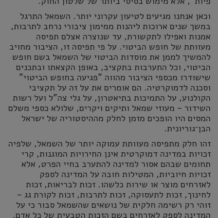
פיות", אלא מימוש בסיסי ביותר של שלטון החוק.
וכאן אנחנו מגיעים לטיעון עקרוני יותר. השמאל התרגל
במשך שנים ארוכות ליהנות ממימון ציבורי נרחב לתרבות,
אמנות ואפילו לתקשורת, עד שנוצרה אצלם תפיסה
מעוותת של חופש הביטוי. על פי תפיסה זו, הציבור מחויב
להמשיך לממן את מוסדות הביטוי של השמאל בשם חופש
הביטוי, וכל התערבות בתקציב, באופן הקצאתו ובתכנים
שישודרו מכספי הציבור מהווה "פגיעה בחופש הביטוי"
וסכנה לדמוקרטיה. הם אומרים את על זה על תקציבי
הקולנוע, על התמיכות בתיאטרון, על גלי צה"ל ועל רשות
השידור – מעוזי שמאל ותיקים ויקרים, שלולא כספי משלם
המסים היו הופכים מזמן לחלק מההיסטוריה של ישראל
הבן־גוריונית.
זהו חלק מתפיסה מעוותת עמוקה יותר של השמאל, שלפיה
זכויות במדינה דמוקרטית אינן החירויות המוגנות, קרי
תחומים שבהם אסור למדינה להתערב בחיי הפרט, אלא
זכויות חיוביות, המטילות חובה על המדינה לספק
לאזרחים מוצר או שירות כלשהו. זכות לבריאות, זכות
לחינוך, זכות לתעסוקה, זכות לתרבות, זכות לקורת גג –
זוהי רק רשימה חלקית של נושאים שהשמאל סבור כי על
המדינה לספק לאזרחים בשם הזכות הטבעית של כל אדם.