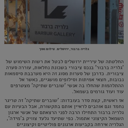
גלריה ברבור, ירושלים. צילום מסך
החלטתה של עיריית ירושלים לבטל את רשות השימוש של
'גלריה ברבור' בנכס ציבורי בשכונת נחלאות, עוררה סערה
ציבורית. כדרכן של סערות מסוג זה היא מערבבת סיסמאות
נבובות, חצאי אמיתות וסילופים מושגיים, כאשר אל
ההתלהמות שהחלו בה אנשי 'שוברים שתיקה' מצטרפים
עוד ועוד גורמים בשמאל.
אז ראשית, קצת סדר בעובדות: 'שוברים שתיקה' זה טריגר
נחמד וגם אוהבים לראיין אותם בתקשורת, אבל הבעיות עם
גלריה ברבור התחילו הרבה לפני הרצאתם של אנשי ארגון
השמאל הקיצוני אתמול. כפי שתיעד גלעד צוויק ב'מידה',
הגלריה אירחה בקביעות ארגונים פוליטיים וקיצוניים