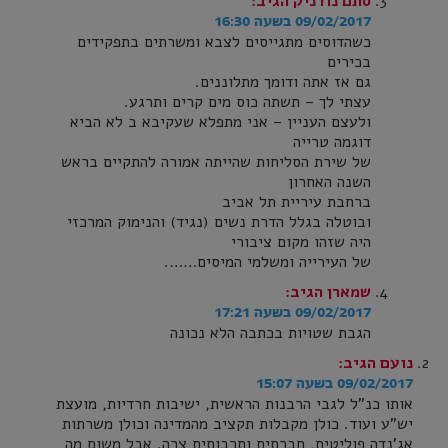
סתם נודניק
הגיב:
09/02/2017 בשעה 16:30
כשהדוסים מתגייסים לצבא ומשרתים בתפקידים
בכירים
גם אז אתה ודומך מתלוננים.
עצתי לך – תשתה כוס מים קרים ותרגע.
ולעצם העניין – אני מתפלא שעקיבא ב לא הביא
דוגמה טרייה
של שירת הסליחות שהייתה אמורה להתקיים בראש
השנה האחרון
ברחבת עיריית תל אביב
ובוטלה בגלל הדרת נשים (נגיד) והנימוק המרכזי
היה שזהו מקום ציבורי
של העירייה ומשלמי המיסים…….
שמארן
הגיב:
09/02/2017 בשעה 17:21
הגבת שטויות בכתבה הלא נכונה
נועם
הגיב:
09/02/2017 בשעה 15:07
אותו כנ"ל לגבי הרבנות הראשית, ישיבות חרדיות, מועצת
יש"ע ועוד. כולן מקבלות תקציב מהמדינה וכולן משרתות
אג'נדה פוליטית, חברתית ותרבותית צרה. אבל משום מה