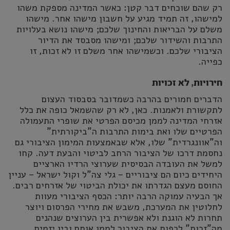
רק שהם שוכחים דבר קטן: כאשר המדינה מספקת משהו
למישהו, זה תמיד מגיע על חשבון מישהו אחר. מישהו
משלם על הבריאות והחינוך שלכם; מישהו נושא בעלויות
התרבות והשידור שלכם; ומישהו מסבסד את הדיור
הציבורי שלכם. וכשמישהו אחר משלם זו לא זכות, זו
כפייה.
חירויות, לא זכויות
הדברים חמורים בהרבה כשמדובר בסבסוד העצום
לתקשורת ולאמנות. כאן, לא רק שהשמאל כופה את כלל
אזרחי המדינה לממן מכיסם הפרטי את שופרי התעמולה
הפרטיים שלו ואת בימות התרבות ה"ביקורתית"
וה"אוונגרדית" שלו, אלא שבאמצעות המימון הציבורי גם
נחסמת דרכו של הציבור הרחב לביטוי והבעת דעה. קחו
למשל את העובדה הבסיסית שערוצי הרדיו הארציים
היחידים כיום הם ציבוריים – גלי צה"ל וקול ישראל – עניין
החוסם מעצם הגדרתו את יכולת הביטוי של אזרחים רבים.
אך הבעיה עמוקה הרבה יותר: הכסף הציבורי מעוות
לחלוטין את המערכת, משבש את מחירי הפרסום ויוצר
תחרות לא הוגנת ולא אפשרית בין הערוצים שנהנים
מה"זכות" לכפות את הציבור לממן אותם ובין יזמים