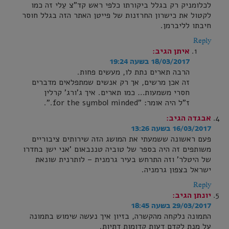
לכלומניק רק בגלל ביקורתו כלפי ראש קד"צ עֵלי זה כמו
לקטול את כישרון החרזנות של פייטן האתר הזה בגלל חוסר
חיבתו לליברמן.
Reply
איתן
הגיב:
18/03/2017 בשעה 19:24
הרבה תארים נתת לו, מעשים פחות.
זה אכן מרשים, אך רק אנשים שמתפלאים מדברים
חסרי משמעות… כמו תארים. איך ג'ורג' קרלין
ז"ל היה אומר: "for the symbol minded.".
אבגדה
הגיב:
16/03/2017 בשעה 13:26
פעם ראשונה ששמעתי את המושג הזה שירותים ציבוריים
משותפים זה היה בספר של טוביה טננבאום 'אני ישן בחדרו
של היטלר' וזה התרחש בעיר גרמנית – לותרנית שונאת
ישראל בצפון גרמניה.
Reply
יונתן
הגיב:
29/03/2017 בשעה 18:45
התמונה נלקחה מהקשרה, בזיון איך נעשה שימוש בתמונה
על מנת לקדם דעות קדומות דתיות.