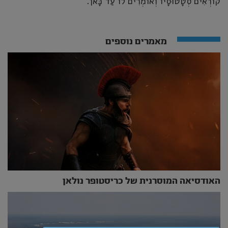
קוֹרְאִים סְטָטוּסָיו וְאוֹמְרִים לוֹ עַד כָּאן.
מאמרים נוספים
האודסיאה המוסרנית של כריסטופר נולאן