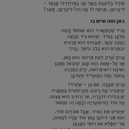
פּוּדֶל בְּלִשְׁכַּת הַשָּׂר אַךְ בַּפְּרוֹזְדוֹר פַּנְתֵּר –
לִיבֶּרְמַן, תַּרְאֶה לוֹ מָה זֶה! לִיבֶּרְמַן, פַּטֵּר!
כאן ומה שיש בו
נַגִּיד שֶׁהַתַּאֲגִיד הוּא שְׂמֹאל קָשֶׁה
מֻלְבָּן בְּסִיד. שֶׁהוּא גִּיד הַנָּשֶׁה
וַעֲקֵב עֵשָׂו. שֶׁבַּחוּץ הוּא פַּרְגִּית
וּבִפְנִים הוּא כֶּלֶב נוֹשֵׁךְ. נַגִּיד.
נַנִּיחַ שֶׁרַק לְעֵת פְּרוֹמוֹ הוּא כָּאן,
אַךְ עַל-אֱמֶת הוּא שָׁם; שֶׁקּוּמוֹ מְסֻכָּן
וְאֵינֶנּוּ רוֹאִים זֹאת, וְרַק נְתַנְיָהוּ
בַּחֹמֶר הַזֶּה הַמַּטְרִיד מְעֻדְכָּן.
נַנִּיחַ שֶׁכָּכָה. אִם כֵּן – שֶׁיַּגִּיד!
שֶׁיַּסְבִּיר מָה רָקוּב מִבְּרֵאשִׁית בַּתַּאֲגִיד.
שֶׁיַּבְהִירוּ דּוֹבְרָיו, אוֹ יַרְחִיב הוּא עַצְמוֹ,
מָה סוֹד הַהִיסְטֶרְיָה וְלָמָּה זֶה שְׂמֹאל.
שֶׁיָּסִיט אֶת הַסִּיד. אֲבָל אִם זֶהוּ סוֹד,
וְאֶת פְּנֵי דְּיוֹקַן כָּאן עוֹד עָלָיו לְכַסּוֹת,
אַל יִתְפַּלֵּא אִם רוֹאֵי הַקַּנְקַן