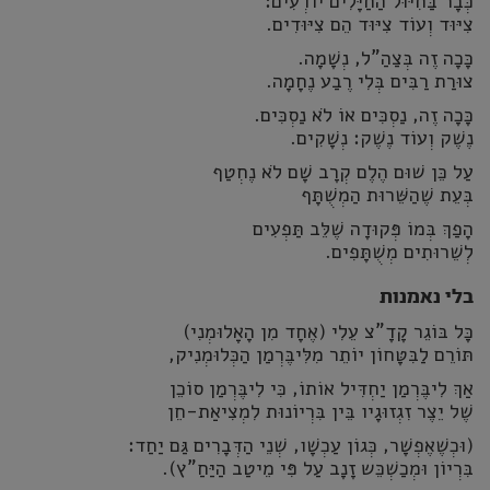
כְּבָר בַּחִיּוּל הַחַיָּלִים יוֹדְעִים:
צִיּוּד וְעוֹד צִיּוּד הֵם צִיּוּדִים.
כָּכָה זֶה בְּצַהַ"ל, נְשָׁמָה.
צוּרַת רַבִּים בְּלִי רֶבַע נֶחָמָה.
כָּכָה זֶה, נַסְכִּים אוֹ לֹא נַסְכִּים.
נֶשֶׁק וְעוֹד נֶשֶׁק: נְשָׁקִים.
עַל כֵּן שׁוּם הֶלֶם קְרָב שָׁם לֹא נֶחְטַף
בְּעֵת שֶׁהַשֵּׁרוּת הַמְשֻׁתָּף
הָפַךְ בְּמוֹ פְּקוּדָה שֶׁלֵּב תַּפְעִים
לְשֵׁרוּתִים מְשֻׁתָּפִים.
בלי נאמנות
כָּל בּוֹגֵר קָדָ"צ עֵלִי (אֶחָד מִן הָאָלוּמְנִי)
תּוֹרֵם לַבִּטָּחוֹן יוֹתֵר מִלִּיבֶּרְמַן הַכְּלוּמְנִיק,
אַךְ לִיבֶּרְמַן יַחְדִּיל אוֹתוֹ, כִּי לִיבֶּרְמַן סוֹכֵן
שֶׁל יֵצֶר זִגְזוּגָיו בֵּין בִּרְיוֹנוּת לִמְצִיאַת-חֵן
(וּכְשֶׁאֶפְשָׁר, כְּגוֹן עַכְשָׁו, שְׁנֵי הַדְּבָרִים גַּם יַחַד:
בִּרְיוֹן וּמְכַשְׁכֵּש זָנָב עַל פִּי מֵיטַב הַיַּחַ"ץ).