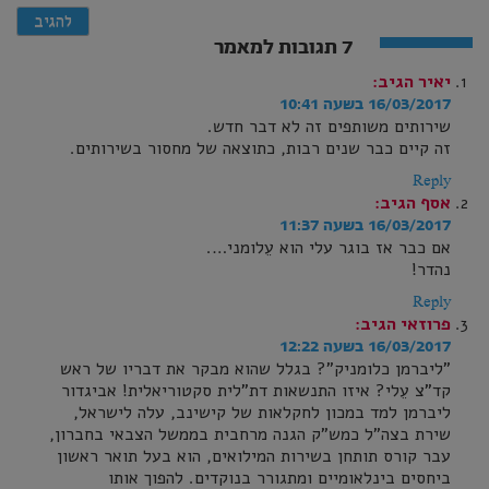
7 תגובות למאמר
יאיר
הגיב:
16/03/2017 בשעה 10:41
שירותים משותפים זה לא דבר חדש.
זה קיים כבר שנים רבות, כתוצאה של מחסור בשירותים.
Reply
אסף
הגיב:
16/03/2017 בשעה 11:37
אם כבר אז בוגר עלי הוא עֵלומני….
נהדר!
Reply
פרוזאי
הגיב:
16/03/2017 בשעה 12:22
"ליברמן כלומניק"? בגלל שהוא מבקר את דבריו של ראש
קד"צ עֵלי? איזו התנשאות דת"לית סקטוריאלית! אביגדור
ליברמן למד במכון לחקלאות של קישינב, עלה לישראל,
שירת בצה"ל כמש"ק הגנה מרחבית בממשל הצבאי בחברון,
עבר קורס תותחן בשירות המילואים, הוא בעל תואר ראשון
ביחסים בינלאומיים ומתגורר בנוקדים. להפוך אותו