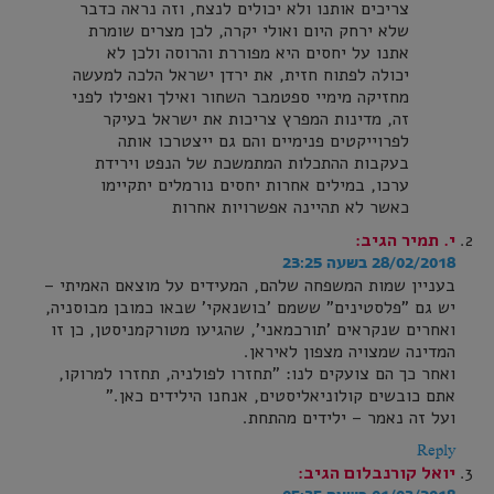
צריכים אותנו ולא יכולים לנצח, וזה נראה כדבר
שלא ירחק היום ואולי יקרה, לכן מצרים שומרת
אתנו על יחסים היא מפוררת והרוסה ולכן לא
יכולה לפתוח חזית, את ירדן ישראל הלכה למעשה
מחזיקה מימיי ספטמבר השחור ואילך ואפילו לפני
זה, מדינות המפרץ צריכות את ישראל בעיקר
לפרוייקטים פנימיים והם גם ייצטרכו אותה
בעקבות ההתכלות המתמשכת של הנפט וירידת
ערכו, במילים אחרות יחסים נורמלים יתקיימו
כאשר לא תהיינה אפשרויות אחרות
י. תמיר
הגיב:
28/02/2018 בשעה 23:25
בעניין שמות המשפחה שלהם, המעידים על מוצאם האמיתי –
יש גם "פלסטינים" ששמם 'בושנאקי' שבאו כמובן מבוסניה,
ואחרים שנקראים 'תורכמאני', שהגיעו מטורקמניסטן, כן זו
המדינה שמצויה מצפון לאיראן.
ואחר כך הם צועקים לנו: "תחזרו לפולניה, תחזרו למרוקו,
אתם כובשים קולוניאליסטים, אנחנו הילידים כאן."
ועל זה נאמר – ילידים מהתחת.
Reply
יואל קורנבלום
הגיב: