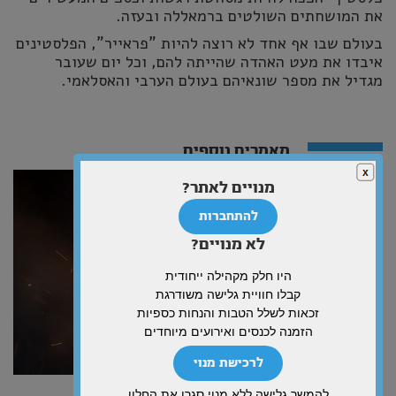
את המושחתים השולטים ברמאללה ובעזה.
בעולם שבו אף אחד לא רוצה להיות "פראייר", הפלסטינים
איבדו את מעט האהדה שהייתה להם, וכל יום שעובר
מגדיל את מספר שונאיהם בעולם הערבי והאסלאמי.
מאמרים נוספים
מנויים לאתר?
להתחברות
לא מנויים?
היו חלק מקהילה ייחודית
קבלו חוויית גלישה משודרגת
זכאות לשלל הטבות והנחות כספיות
הזמנה לכנסים ואירועים מיוחדים
לרכישת מנוי
האודסיאה המוסרנית של כריסטופר נולאן
להמשך גלישה ללא מנוי סגרו את החלון