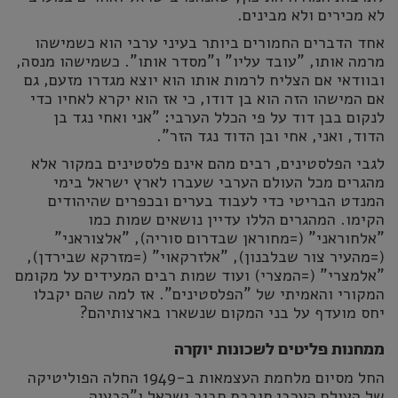
לא מכירים ולא מבינים.
אחד הדברים החמורים ביותר בעיני ערבי הוא כשמישהו
מרמה אותו, "עובד עליו" ו"מסדר אותו". כשמישהו מנסה,
ובוודאי אם הצליח לרמות אותו הוא יוצא מגדרו מזעם, גם
אם המישהו הזה הוא בן דודו, כי אז הוא יקרא לאחיו כדי
לנקום בבן דוד על פי הכלל הערבי: "אני ואחי נגד בן
הדוד, ואני, אחי ובן הדוד נגד הזר".
לגבי הפלסטינים, רבים מהם אינם פלסטינים במקור אלא
מהגרים מכל העולם הערבי שעברו לארץ ישראל בימי
המנדט הבריטי כדי לעבוד בערים ובכפרים שהיהודים
הקימו. המהגרים הללו עדיין נושאים שמות כמו
"אלחוראני" (=מחוראן שבדרום סוריה), "אלצוראני"
(=מהעיר צור שבלבנון), "אלזרקאוי" (=מזרקא שבירדן),
"אלמצרי" (=המצרי) ועוד שמות רבים המעידים על מקומם
המקורי והאמיתי של "הפלסטינים". אז למה שהם יקבלו
יחס מועדף על בני המקום שנשארו בארצותיהם?
ממחנות פליטים לשכונות יוקרה
החל מסיום מלחמת העצמאות ב-1949 החלה הפוליטיקה
של העולם הערבי סובבת סביב ישראל ו"הבעיה