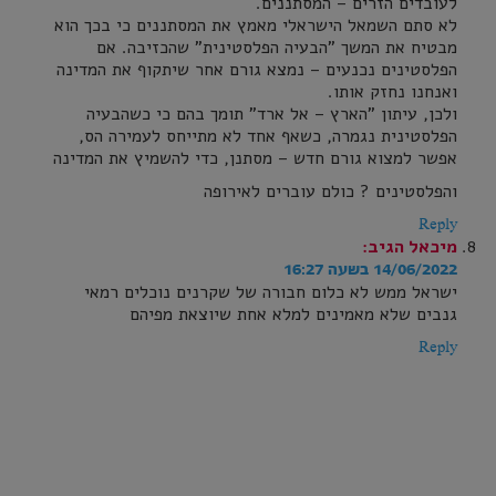
לעובדים הזרים – המסתננים.
לא סתם השמאל הישראלי מאמץ את המסתננים כי בכך הוא
מבטיח את המשך "הבעיה הפלסטינית" שהכזיבה. אם
הפלסטינים נכנעים – נמצא גורם אחר שיתקוף את המדינה
ואנחנו נחזק אותו.
ולכן, עיתון "הארץ – אל ארד" תומך בהם כי כשהבעיה
הפלסטינית נגמרה, כשאף אחד לא מתייחס לעמירה הס,
אפשר למצוא גורם חדש – מסתנן, כדי להשמיץ את המדינה
והפלסטינים ? כולם עוברים לאירופה
Reply
מיכאל
הגיב:
14/06/2022 בשעה 16:27
ישראל ממש לא כלום חבורה של שקרנים נוכלים רמאי
גנבים שלא מאמינים למלא אחת שיוצאת מפיהם
Reply