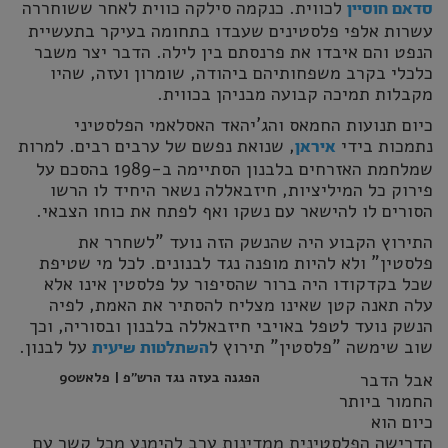
לכווית. כנקמה סילקה כווית לאחר ששוחררה
סדאם חוסיין
עשרות אלפי פלסטינים שעבדו בתחומה בעיקר בתעשיית
הנפט והם איבדו את פרנסתם בין לילה. הדבר יצר משבר
כלכלי בקרב משפחותיהם ביהודה, שומרון ועזה, שהיו
מקבלות תמיכה קבועה מבניהן בכווית.
כיום תנועות החמאס והג'יהאד האסלאמי הפלסטיני
נתמכות בידי
, שנואת נפשם של ערבים רבים. למרות
איראן
שמלחמת האזרחים בלבנון הסתיימה ב-1989 בהסכם על
פירוק כל המיליציות, חיזבאללה נשאר היחיד לו הרשו
הסורים לו להישאר עם נשקו ואף לפתח את כוחו הצבאי.
התירוץ הקבוע היה שהנשק הזה נועד "לשחרר את
פלסטין" ולא להיות מופנה נגד לבנונים. לכל מי שטיפת
שכל בקדקודו היה ברור שהסיפור על פלסטין אינו אלא
עלה תאנה קטן שאינו מצליח להסתיר את האמת, לפיה
הנשק נועד לטפל באויבי חיזבאללה בלבנון ובסוריה, וכך
שוב שימשה "פלסטין" תירוץ ל
על לבנון.
השתלטות שיעית
אבל הדבר
הפגנה בעזה נגד הרש"פ | פלאש90
החמור ביותר
כיום הוא
הדרישה הפלסטינית ממדינות ערב להימנע מכל קשר עם