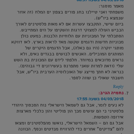
מאמר מוסגר:
משפחתי ואני טיילנו בחג פורים בצפון ים המלח (זה אזור
שנמצא ביו"ש).
ביום שישי, התקבצו עשרות אם לא מאות פלסטינים לאורך
הכביש העולה למצוקי דרגות והשקיפו על הים המתייבש.
הסתכלתי על המכוניות עם הלוחיות הלבנות. כמעט כולן
מכוניות חדשות ודגמים שקשה מאד לראות בארץ. לאו דווקא
מותגי יוקרה (היו גם כאלה), אבל הדגמים היקרים של
המותגים המובילים. האנשים לבושים בבגדים נאים, ולא
נראים מדוכאים במיוחד. חלפתי לידם עם המכונית בת השש
שלי (וזאת למרות שאני מתפרנס בעשירונים די גבוהים).
כנראה לא חתך מייצג של האוכלוסיה הערבית ביו"ש, אבל
חשבתי שאולי כן שווה לספר.
Reply
נחמיה
הגיב:
04/03/2018 בשעה 17:55
לא נעים לומר, אבל גם לשמאל הישראלי נוח הסכסוך היהודי
פלסטיני כי הם עושים מכך הון פוליטי והון כלכלי מארצות
אירופה הטפשות.
אבל גם הם – השמאל הישראלי, נואשו מהפלסטינים ומצאו
להם "צדיקים" אחרים כדי להרוויח מנדטים וכסף. הכוונה