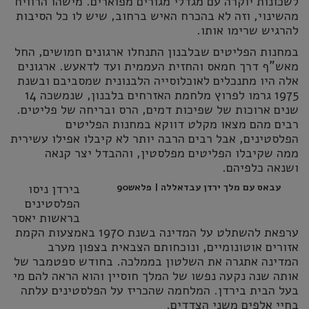
לשכונות יוקרה עם מגדלי מגורים מפוארים. מישהו הרוויח
מהשינוי, וזה לא בהכרח האיש ברחוב, שיש לו כל הסיבות
להרגיש שרימו אותו.
במחנות הפליטים שבלבנון התנחלו ארגונים חמושים, החל
מאש"ף דרך חמאס והחזית העממית ועד לדאעש. ארגונים
אלה היו מתנכלים לאוכלוסייה הלבנונית שמסביבם ובשנת
1975 גרמו לפרוץ מלחמת האזרחים בלבנון, שנמשכה 14
שנים ארוכות של שפיכות דמים, הרס ובריחה של פליטים.
רבים מהם מצאו מקלט דווקא במחנות הפליטים
הפלסטינים, אבל רבים הרבה יותר לא קיבלו אפילו עשירית
ממה שקיבלו הפליטים מפלסטין, וההבדל יצר קנאה
ושנאה כלפיהם.
עבאס עם מלך ירדן עבדאללה | פלאש90
בירדן ניסו
הפלסטינים
בראשות יאסר
ערפאת להשתלט על המדינה בשנת 1970 באמצעות הקמת
אזורים אוטונומיים, ונוכחותם הצבאית בצפון מערב
המדינה אתגרה את השלטון בממלכה. בחודש ספטמבר של
אותה שנה נקעה נפשו של המלך חוסיין והוא הראה להם מי
בעל הבית בירדן. המלחמה שהכריז על הפלסטינים עלתה
בחיי אלפים משני הצדדים.