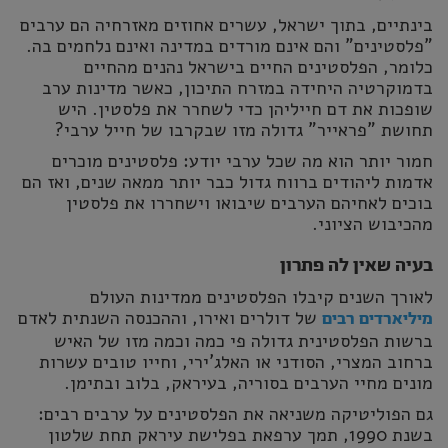
בינתיים, בתוך ישראל, עשרים אחוזים מאזרחיה הם ערבים
"פלסטינים" והם אינם מורדים במדינה ואינם נלחמים בה.
כלומר, הפלסטינים החיים בישראל נהנים מהחיים
בדמוקרטיה היחידה במזרח התיכון, כאשר מדינות ערב
שופכות את דם חייליהן כדי לשחרר את פלסטין. היש
תחושת "פראייר" גדולה מזו שבקרבו של חייל ערבי?
חמור יותר הוא מה שכל ערבי יודע: פלסטינים מוכרים
אדמות ליהודים ברווח גדול כבר יותר ממאה שנים, ואז הם
בוכים לאחיהם הערבים שיבואו וישחררו את פלסטין
מהכיבוש הציוני.
בעיה שאין לה פתרון
לאורך השנים קיבלו הפלסטינים ממדינות העולם
של דולרים ואירו, וההכנסה השנתית לאדם
מיליארדים רבים
ברשות הפלסטינית גדולה פי כמה וכמה מזו של האיש
ברחוב המצרי, הסודני או האלג'ירי, וחייו טובים עשרות
מונים מחיי הערבים בסוריה, בעיראק, בלוב ובתימן.
גם הפוליטיקה משניאה את הפלסטינים על ערבים רבים:
בשנת 1990, תמך ערפאת בפלישת עיראק תחת שלטון