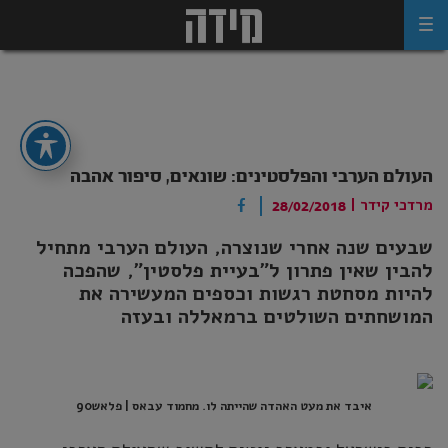
Ski
t
conten
העולם הערבי והפלסטינים: שונאים, סיפור אהבה
מרדכי קידר
|
28/02/2018
שבעים שנה אחרי שנוצרה, העולם הערבי מתחיל
להבין שאין פתרון ל"בעיית פלסטין", שהפכה
להיות מסחטת רגשות וכספים המעשירה את
המושחתים השולטים ברמאללה ובעזה
איבד את מעט האהדה שהייתה לו. מחמוד עבאס | פלאש90