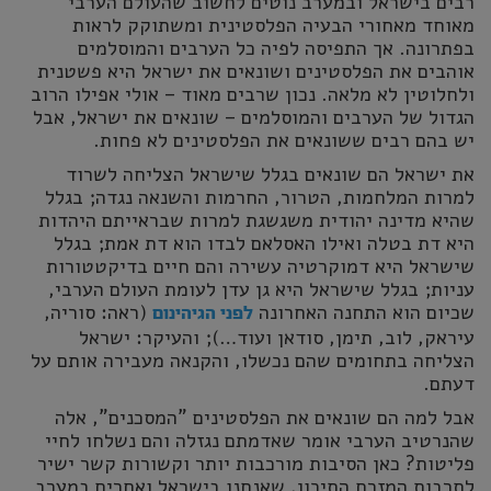
רבים בישראל ובמערב נוטים לחשוב שהעולם הערבי
מאוחד מאחורי הבעיה הפלסטינית ומשתוקק לראות
בפתרונה. אך התפיסה לפיה כל הערבים והמוסלמים
אוהבים את הפלסטינים ושונאים את ישראל היא פשטנית
ולחלוטין לא מלאה. נכון שרבים מאוד – אולי אפילו הרוב
הגדול של הערבים והמוסלמים – שונאים את ישראל, אבל
יש בהם רבים ששונאים את הפלסטינים לא פחות.
את ישראל הם שונאים בגלל שישראל הצליחה לשרוד
למרות המלחמות, הטרור, החרמות והשנאה נגדה; בגלל
שהיא מדינה יהודית משגשגת למרות שבראייתם היהדות
היא דת בטלה ואילו האסלאם לבדו הוא דת אמת; בגלל
שישראל היא דמוקרטיה עשירה והם חיים בדיקטטורות
עניות; בגלל שישראל היא גן עדן לעומת העולם הערבי,
שכיום הוא התחנה האחרונה
(ראה: סוריה,
לפני הגיהינום
עיראק, לוב, תימן, סודאן ועוד…); והעיקר: ישראל
הצליחה בתחומים שהם נכשלו, והקנאה מעבירה אותם על
דעתם.
אבל למה הם שונאים את הפלסטינים "המסכנים", אלה
שהנרטיב הערבי אומר שאדמתם נגזלה והם נשלחו לחיי
פליטות? כאן הסיבות מורכבות יותר וקשורות קשר ישיר
לתרבות המזרח התיכון, שאנחנו בישראל ואחרים במערב