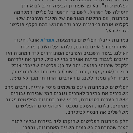
הפלסטינית", באופן שפתרון הבעיה חייב לבוא דרך
חיסולה של ישראל. לשם כך הושמו כל פליטי המלחמה
במחנות, עם החלטה מפורשת של הליגה הערבית שלא
לקלוט אותם במדינות ערב ולהשתמש בהם כקלף פוליטי
נגד ישראל.
במחנות קיבלו הפליטים באמצעות
אוכל, חינוך
אונר"א
ושירותים רפואיים בחינם, כלומר על חשבון מדינות
העולם, בעוד השכנים הערבים המתגוררים ליד המחנות היו
חייבים לעבוד בזיעת אפיהם כדי לאכול, לחנך את ילדיהם
ולקבל שירותי רפואה. יתר על כן: פליטים שקיבלו אוכל
בחינם (אורז, קמח, סוכר, שמן) לתצרוכת משפחותיהם,
מכרו חלק ממנה לשכנים הערבים והרוויחו מכך לא מעט.
הפליטים שבמחנות אינם משלמים מיסי עירייה, ורבים מהם
משכירים את בתיהם לאחרים וגובים דמי שכירות גבוהים
מאשר בערים הסמוכות, כי מי שגר במחנות הפליטים פטור
ממיסים. כלומר, העולם מסבסד את המיסים והפליטים
משלשלים את הכסף לכיסיהם.
חלק ממחנות הפליטים שהוקמו ליד ביירות נבלעו לתוך
העיר שהתרחבה בשבעים השנים האחרונות, והפכו