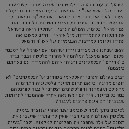
ישראל כל עוד הבעיה הפלסטינית איננה פתורה לשביעות
רצונם של ראשי אש"ף והחמאס. הבעיה היא שרבים בעולם
הערבי לא רואים דבר אחד שמאחד את אש"ף וחמאס, ולכן
התייאשו מהפיוס הפנים פלסטיני המטרפד כל התקדמות
עם ישראל. כלומר, העולם הערבי – שחלקו רואה בישראל
את התקווה להתמודדות מול איראן – חייב למשכן את
עתידו וקיומו למריבות הפנימיות של אש"ף וחמאס.
והאם שכחנו את מצרים וירדן שחתמו עם ישראל על הסכמי
שלום, יצאו ממעגל המלחמה לשחרור פלסטין ובכך בגדו
ב"אחיהם" הפלסטינים והניחו אותם להתמודד עם בעייתם
בעצמם?
רבים בעולם הערבי והאסלאמי בטוחים ש"הפלסטינים" לא
רוצים מדינה, כי אם תקום מדינה פלסטינית התרומות
מהעולם תיפסקנה והפלסטינים יצטרכו לעבוד לפרנסתם
כמו כל מדינה. איך הם יעשו זאת אחרי שהתמכרו לתרומות
שבזכותן הם אינם צריכים לעבוד?
לסיכום ניתן לומר ששבעים שנה אחרי שנוצרה בעיית
פלסטין העולם הערבי הבין שאין לה פתרון שישביע את
רצונם של אלו שהפכו את הפליטות למקצוע, ולכן "בעיית
פלסטין" הפכה להיות מסחטת רגשות וכספים המעשירים