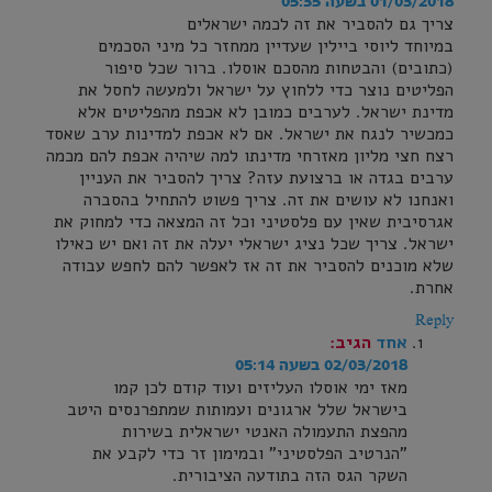
01/03/2018 בשעה 05:35
צריך גם להסביר את זה לכמה ישראלים
במיוחד ליוסי ביילין שעדיין ממחזר כל מיני הסכמים
(כתובים) והבטחות מהסכם אוסלו. ברור שכל סיפור
הפליטים נוצר כדי ללחוץ על ישראל ולמעשה לחסל את
מדינת ישראל. לערבים כמובן לא אכפת מהפליטים אלא
כמכשיר לנגח את ישראל. אם לא אכפת למדינות ערב שאסד
רצח חצי מליון מאזרחי מדינתו למה שיהיה אכפת להם מכמה
ערבים בגדה או ברצועת עזה? צריך להסביר את העניין
ואנחנו לא עושים את זה. צריך פשוט להתחיל בהסברה
אגרסיבית שאין עם פלסטיני וכל זה המצאה כדי למחוק את
ישראל. צריך שכל נציג ישראלי יעלה את זה ואם יש כאילו
שלא מוכנים להסביר את זה אז לאפשר להם לחפש עבודה
אחרת.
Reply
אחד
הגיב:
02/03/2018 בשעה 05:14
מאז ימי אוסלו העליזים ועוד קודם לכן קמו
בישראל שלל ארגונים ועמותות שמתפרנסים היטב
מהפצת התעמולה האנטי ישראלית בשירות
"הנרטיב הפלסטיני" ובמימון זר כדי לקבע את
השקר הגס הזה בתודעה הציבורית.