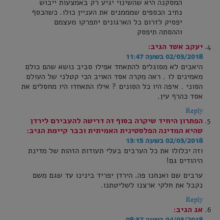
המסקנה היא שהשינוי יגיע רק באמצעות ייבוש
נתיב הכספים שמממנים את העניין כולו. כשהכסף
יפסיק לזרום כל הארגונים יתפרקו מעצמם
וההסתה תיפסק
יעקב אשד
הגיב:
02/03/2018 בשעה 11:47
היאבים לא מסוגלים להתאחד אפילו סביב נושא שהם כולם
מאמינים לו . ראה מקרה אסד האויב הכי קטלני של העולם
הסוני . איפה היו כל הסונים ? אילו התאחדו היו מחסלים את
אסד כהרף עין.
Reply
הפתרון היחיד שיקרה בסוף זה דרישה להעבירם לירדן
שהיא המדינה הפלסטינית האמיתית וכבר קיימת
הגיב:
02/03/2018 בשעה 13:15
וזה יכלולו את כל הערבים בעלי תעודות הזהות של מדינת
היהודים גם!
ערבים שם ואנחנו פה. הירדן יפריד בינינו עד שגם משם
נקבל את חלקי ארצנו לשליטתנו.
Reply
אג
הגיב:
04/03/2018 בשעה 08:37