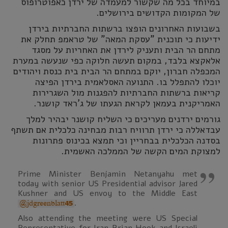
במיוחד בכל מה שקשור למעמדה של ירדן כאפוטרופוס
של המקומות הקדושים בירושלים.
בשבועות האחרונים הופצו ברשתות החברתיות בירדן
ידיעות כי תוכנית "עסקת המאה" של טראמפ תחלק את
מתחם הר הבית ותעניק לירדן את האחריות על מסגד
אלאקצא בלבד, במקום תעשה חלוקה כפי שנעשה במערת
המכפלה חברון, יוקם במתחם הר הבית בית כנסת ויהודים
יוכלו להתפלל בו. התנועה האסלאמית בירדן הפיצה
קריאות ברשתות החברתיות להפגנות מול השגרירות
האמריקנית בעמאן לקראת הגעתו של ג'ראד קושנר.
גורמים ירדנים מעריכים כי השליח קושנר יבהיר למלך
עבדאללה כי ירדן תרוויח רבות מבחינה כלכלית אם תשתף
בסדנה הכלכלית בבחריין וכי תמצא בכינוס פתרונות
למצוקת המים הקשה של הממלכה האשמית.
Prime Minister Benjamin Netanyahu met
today with senior US Presidential advisor Jared
Kushner and US envoy to the Middle East
.
@jdgreenblatt45
Also attending the meeting were US Special
Representative for Iran Brian Hook and Israeli