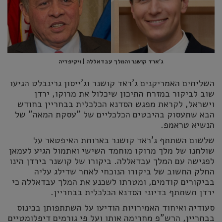
ג'ארד קושנר והמלך עבדאללה | ויקיפדיה
השליחים האמריקנים ג'ראד קושנר וג'ייסון גרינבלט הגיעו
שוב לביקור במזרח התיכון שיכלול את מרוקו, ירדן
וישראל, לקראת מפגש הסדנא הכלכלית בבחריין בחודש
הבא שתעסוק בהיבטים הכלכליים של "עסקת המאה" של
הנשיא טראמפ.
שלשום השתתף ג'ראד קושנר בארוחת האיפטאר על
שולחנו של מלך מרוקו מוחמד השישי ואתמול הגיע לעמאן
לפגישה עם המלך עבדאללה. ביקורו של קושנר בירדן הינו
החלק החשוב של ביקורו הנוכחי לאחר שדילג עליה
בביקורים קודמים, ומטרתו לשכנע את המלך עבדאללה כי
ירדן תשתתף בדיוני הסדנא הכלכלית בבחריין.
סעודיה ואיחוד האמירויות הודיעו על השתתפותן בכינוס
בבחריין, הרש"פ מחרימה אותו ועל פי גורמים דיפלומטיים