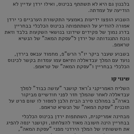
בלבנון גם היא לא תשתתף בכינוס, ואילו ירדן עדיין לא
הודיעה על עמדתה.
השבוע הופצו ידיעות באמצעי התקשורת הערביים כי ירדן
אמורה להודיע על השתתפותה בכינוס הכלכלי בבחריין
בדרג נמוך של פקידים שידונו בנושאי השקעות בלבד וזאת
נוכח התנגדותה של ירדן ל"עסקת המאה" של הנשיא
טראמפ.
בשבוע שעבר ביקר יו"ר הרש"פ, מחמוד עבאס בירדן,
נועד עם המלך עבדאללה ותיאם עמו עמדות בקשר לכינוס
הכלכלי בבחריין ו"עסקת המאה" של טראמפ.
שינוי קו
השליח האמריקני ג'ראד קושנר "עושה כבוד" למלך
עבדאללה לאחר שהמלך חזר לפני חודשיים מביקור
בארה"ב במהלכו סירב הבית הלבן למסור לו שום פרט על
תוכנית "עסקת המאה" של הנשיא טראמפ.
מבחינה אמריקנית, השתתפות ירדן בכינוס הכלכלי
בבחריין הינה חשובה מאוד להצלחתו, וקושנר ינסה להפיג
את חששותיו של המלך הירדני מפני "עסקת המאה",