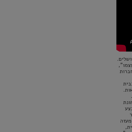
ושלים.
צמו",
ברות
בית
ות.
ונת
צע
ר
מעזה
ת,