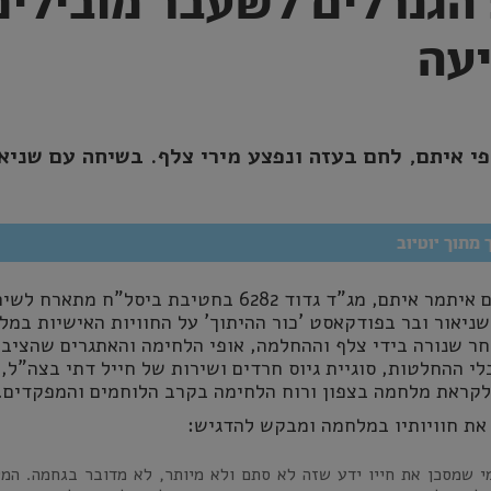
הגנרלים לשעבר מובילים
יעה
י איתם, לחם בעזה ונפצע מירי צלף. בשיחה עם שניא
מתוך יוטיוב
סגן אלוף במילואים איתמר איתם, מג"ד גדוד 6282 בחטיבת ביסל"ח מתארח 
ניאור ובר בפודקאסט 'כור ההיתוך' על החוויות האישיות במ
ר שנורה בידי צלף וההחלמה, אופי הלחימה והאתגרים שהציב 
י ההחלטות, סוגיית גיוס חרדים ושירות של חייל דתי בצה"ל,
לקראת מלחמה בצפון ורוח הלחימה בקרב הלוחמים והמפקדים.
את חוויותיו במלחמה ומבקש להדגיש:
י שמסכן את חייו ידע שזה לא סתם ולא מיותר, לא מדובר בגחמה. המ