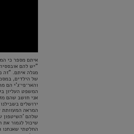
איתם מספר כי המא
"יש להם אובססיה
מגלה איתם. "זה 
של הילדים, במסמ
והאר־פי־ג'י הם מ
המשפט העליון בעז
אני חושב שהם מז
ירושלים בשבילנו 
המראה המעוותת ש
שלהם 'השיטפון של
שיכול לגמור את ה
החלטתי שאנחנו הו