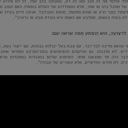
לך עולמי מה זה טוב ומה זה רע, שאנחנו בלב שלו. זה לא אירוע 
של מחבל כזה או אחר, אלא התמודדות של העולם בשאלה האם הטוב מ
לעמוד בפני הרע או שהוא מתקפל, מהסס ומבולבל. אנחנו חיים בעידן ש
לא בטוח בעצמו, מתלבט אם האמת היא נקודת מבט או נרטיב".
 לרצועה, הוא הופתע ממה שראה שם:
 שזאת מדינה לכל דבר, עם צבא בעל יכולות גבוהות, עם ייצור נשק, פ
רים. לא פלנגות. גם ההיקפים והשימושים בתת־הקרקע הפתיעו אותנו
בר הזה עד שפגשנו אותו. השימוש שלהם במנהרות כמִפקדות מרא
נית. לא חודש-חודשיים, אלא עשורים של עבודה".