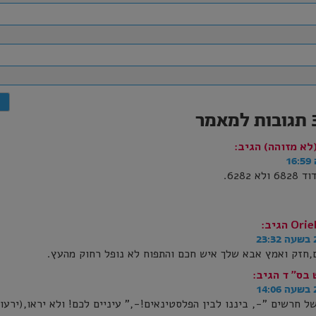
לא מזוהה)
הגיב:
 6282.
Orie
הגיב:
2
,חזק ואמץ אבא שלך איש חכם והתפוח לא נופל רחוק מהעץ.
 בס" ד
הגיב:
1
של חרשים "-, ביננו לבין הפלסטינאים!-," עיניים לכם! ולא יראו,(ירעו)