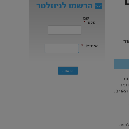
הרשמו לניוזלטר
שם
מלא
*
ראשון
ור
אימייל
*
לשיחת
לחמה
האויב,
לחמה