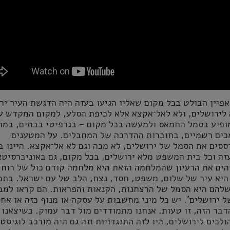
פיין הבולט בכל מקום שאליו הגיעו בעזה היה הדגשת העיר יר
 לירושלים, ולא לאל־אקצא אלא לכיפת הסלע, למקום המקדש ע
מופיע בסמל החמאס ולמעשה בכל מקום – בגרפיטי בבתים, במח
כים רשמיים, בחוברות ההדרכה של המחבלים. על המטענים
רססים את הסמל של ירושלים, לא מכה וגם לא אל־אקצא. היינו ב
ה וכל בית המשפט מלא ירושלים, בכל מקום, גם באוניברסיטא
הים את הרעיון שהמלחמה הזאת היא מלחמה קודם כול של רוח.
היא עיר של שלום, משפט, חסד, נצח, הלב של עם ישראל. בתמ
להם היא הסמל של הרצחנות, הקנאות והפראות. הם קראו למב
 ירושלים'. יש כל מיני מחשבות על עסקה או מנוף כזה או אח
דבר הזה, זו טעות. אנחנו מתמודדים מול דבר עמוק. כשיצאנו 
לכים לירושלים, היו לזה התנגדויות וזה גם היה מורכב לוגיסטי