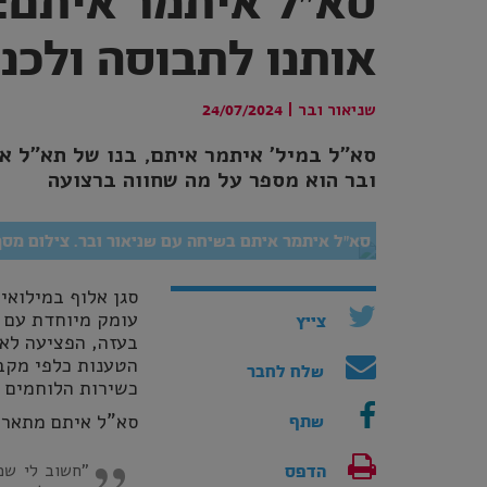
סא"ל איתמר איתם: 
אותנו לתבוסה ולכנ
שניאור ובר
|
24/07/2024
סא"ל במיל' איתמר איתם, בנו של תא"ל אפ
ובר הוא מספר על מה שחווה ברצועה
סא"ל איתמר איתם בשיחה עם שניאור ובר. צילום מסך 
עומק מיוחדת עם ש
צייץ
בעזה, הפציעה לאח
הטענות כלפי מקבל
שלח לחבר
כשירות הלוחמים 
סא"ל איתם מתאר 
שתף
"חשוב לי שמ
הדפס