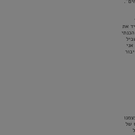
ים".
יד את
הכנתי
ביל
אני
יבור
צמנו
ס של
ל