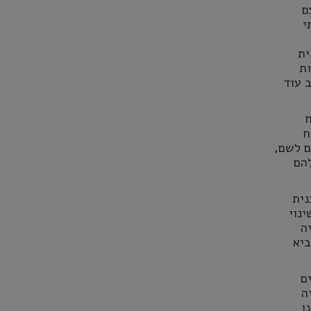
ם
י
ם של תכנית
ות
 עוד
ח
בשטח
זרים לשם,
להם
נית
נוי
ה
ביא
ם
ה
ו