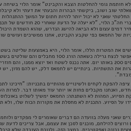
לא חותמת גומי להחלטות הצבא והקבינט" אומר הלוי בשיחה ע
אלתי שוב ושוב, ביקשתי הבהרות והבעתי את דעתי ולא קיבלת
החלטתי שאני לא יכול יותר להיות חתום על המשך ההתנהלות
הכושלת הזו". לדברי חה"כ הלוי, "לא יעלה על הדעת שאחרי 20 חודשי
יר דמים עצום ולא הביאה להישג הנדרש, שהוא השמדת היכול
יות של החמאס כפי שקבע הקבינט, אחנו ממשיכים ועושים שוב
שים את המטרות הללו, אומר הלוי, היא באמצעות שליטה בשט
ובאוכלוסיה. "אי אפשר לנצח גרילה כשאתה הורג 100 מחבלים והם שולטים 
ובאוכלוסיה ומגייסים 200 באותו יום. אתה נכנס לשטח ואז יוצא ממנו, והם חו
ות את התשתיות. בינתיים יש לחמאס דלק, יש להם מזון, יש 
ובדת".
ציפה להפקת לקחים ולשינויים מהותיים בתכניות: "חיכינו לתכ
ש, ואנחנו מקבלים פחות או יותר עוד מאותו דבר. למרות השי
ת הסיוע, המהות לא השתנתה: החמאס ימשיך לשלוט באוכלוסי
דו על הסיוע. התכנית לא מחסלת את מקורות הכוח שלו, ולא ת
רים שאני מעלה בוועדה הם דברים שאומרים לי מפקדים ולוחמי
ורוצים להילחם, מוכנים לסכן את עצמם, אבל צריכים לדעת שז
ית נכונה ואפקטיבית. במצב הזה, ולנוכח העובדה שלא קיבלנ