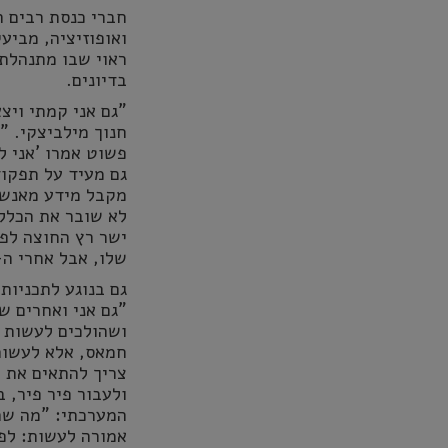
חברי כנסת רבים ה
ואופוזיציה, מביע
ראוי שבו מתנהלת 
בדיונים.
"גם אני קמתי ויצ
חנוך מילביצקי. 
פשוט אמרו 'אני לא
גם מעיד על תפקוד
מקבל מידע מאנשים
לא שובר את הכללי
ישר רץ החוצה לפר
שלו, אבל אחרי ה-7 באוקטובר הבנתי שהוא צודק
גם בנוגע לתכניות
"גם אני ואחרים 
ושהולכים לעשות 
חמאס, אלא לעשות 
צריך להתאים את 
ולעבור פיר פיר, 
המערכתי: "מה שהכ
אמורה לעשות: לפ