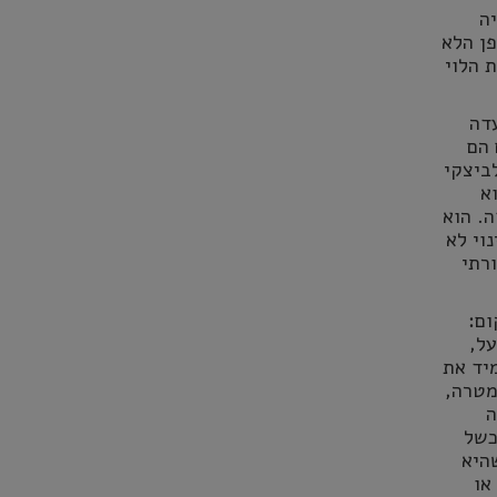
ה
פן הלא
 הלוי
עדה
 הם
לביצקי
א
. הוא
וי לא
רתי
ום:
על,
יד את
מטרה,
ה
כשל
היא
או