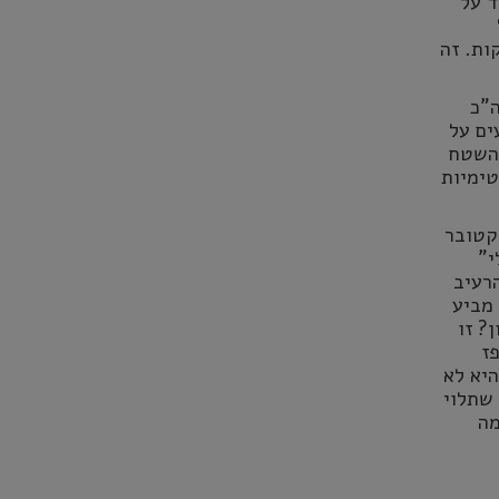
ד על
ות. זה
ה"כ
ים על
מהשטח
טימיות
קטובר
י"
רעיב
 מביע
? זו
ז
יא לא
 שתלוי
מה