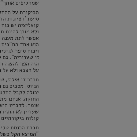
שמחליפים אותך"
.
הביקורת על ההחלט
סיעת 'הציונות הד
קואליציה יש כוח 
ולא מוכן להיות ח
אפשר לתת מענה ל
הוא אחד הח"כים ה
ויכוח סופר לגיטי
זו שערוריה". גם 
הזה הפך להצגה רק
על הצבא ולא על 
חה״כ דן אילוז, ש
הגיוס, מסכים גם 
יכולה לקבל החלטו
החוקה. אנחנו מתג
אומר. לדבריו הוא
שעדיין לא החזירו 
קולות ביקורתיים 
חברת הכנסת טלי 
"
המוצא הקל כשלא