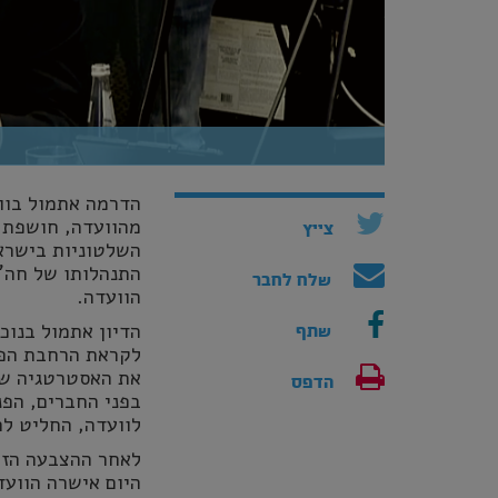
הדרמה אתמול בווע
מהוועדה, חושפת 
צייץ
השלטוניות בישראל
התנהלותו של חה"כ
שלח לחבר
הוועדה
.
שתף
לקראת הרחבת הפע
את האסטרטגיה של
הדפס
בפני החברים, הפנ
לוועדה, החליט לה
לאחר ההצבעה הזו 
היום אישרה הוועדה את הארכת