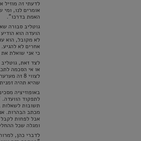
לדעתי זה מוזיל א
אומרים לנו
,
ומי ש
האמת בדרכו"
.
גוטליב סבורה שא
הועדה הוא הודיע 
לא מקובל
,
הוא עו
אחרים לא להגיע
.
כי אני שואלת את
לצד זאת
,
גוטליב 
או אי הסכמה לתכנ
לצווי
8
זה מערער 
שהיא תהיה זמנית 
באופוזיציה מסכימ
לתפקוד הוועדה. "
תשובות לשאלות בס
מכתב הבהרות. אנח
אבל לפחות לקבל 
ומגלה שכל ההחלט
לדברי כהן, למרות