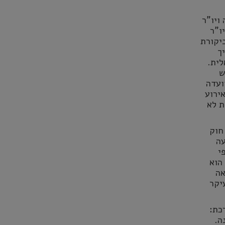
ויו"ר
ו"ר
ביקורת
ך
לית.
ש
ועדה
ירוע
ת לא
חוק
עה
י
הוא
אה
יקר
כת
:
ה
.