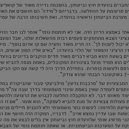
חברים בוועדת חוץ וביטחון, בהסכמה נדירה מאוד של קואליצי
ים תרעומת על ההחלטה. בדבריהם ל'מידה' הם חושפים את האו
מערכת הביטחון וראשיה בוועדה, ואת חשיבותו הרבה של עמית
אתי באמצע הדיון הזה. אני לא חותמת גומי" אומר לנו חבר הוו
"נציגי הצבא מתחמקים פעמים רבות מהשאלות שלנו, אבל הפעם
 יכול לענות לך'. זה חריג מאוד וחציה שם קו אדום נוסף״. מי
ו הרציני והמסור של הלוי בוועדה: "באים אליו המון אנשים, הו
 בשטח והוא מביא דברים מאוד חדים ונוקבים בדיונים בוועדה
ם הוא תמיד פועל בצינורות המקובלים, באמת מנסה להביא שינ
סם ולעשות כותרות. בתחילת הדרך היה לי קשה עם הקו הביקו
".
 המבצעיות של 'מרכבות גדעון' מילביצקי סבור שהביקורת במק
שותפים לעמדה שאין באמת שינוי משמעותי בדרך שבה צה"ל פו
עוד מאותו דבר. לא התקבלה החלטה לכבוש את הרצועה ולהשמ
פעולות צבאיות על מנת להביא לעסקה", הוא אומר. "אם זו ה
שיטת הלחימה: לעשות כתר משמעותי ולא להכניס חיילים פנימ
בשטח שבו עדיין נמצא אויב". לדבריו, המקרה הזה חושף את ה
י מדאיג אותי שלוועדת חוץ וביטחון אין כלים לבצע את מה ש
קח על המערכות הביטחוניות. או שאתה חותמת גומי של הצבא 