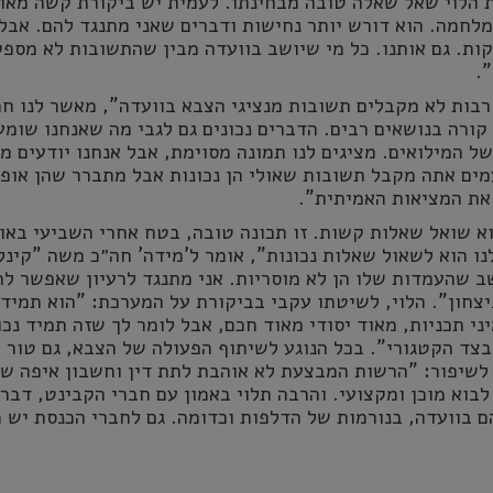
 הלוי שאל שאלה טובה מבחינתו. לעמית יש ביקורת קשה מאו
לחמה. הוא דורש יותר נחישות ודברים שאני מתנגד להם. אבל
ת. גם אותנו. כל מי שיושב בוועדה מבין שהתשובות לא מספק
"
.
רבות לא מקבלים תשובות מנציגי הצבא בוועדה", מאשר לנו ח
קורה בנושאים רבים. הדברים נכונים גם לגבי מה שאנחנו שומע
של המילואים. מציגים לנו תמונה מסוימת, אבל אנחנו יודעים 
ים אתה מקבל תשובות שאולי הן נכונות אבל מתברר שהן אופ
את המציאות האמיתית"
.
א שואל שאלות קשות. זו תכונה טובה, בטח אחרי השביעי באו
 הוא לשאול שאלות נכונות", אומר ל'מידה' חה״כ משה "קינל
ב שהעמדות שלו הן לא מוסריות. אני מתנגד לרעיון שאפשר לה
יצחון". הלוי, לשיטתו עקבי בביקורת על המערכת: "הוא תמיד
ני תכניות, מאוד יסודי מאוד חכם, אבל לומר לך שזה תמיד נכון
צד הקטגורי". בכל הנוגע לשיתוף הפעולה של הצבא, גם טור פ
לשיפור: "הרשות המבצעת לא אוהבת לתת דין וחשבון איפה שה
לבוא מוכן ומקצועי. והרבה תלוי באמון עם חברי הקבינט, דבר
 בוועדה, בנורמות של הדלפות וכדומה. גם לחברי הכנסת יש 