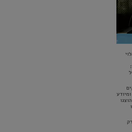
וי
ל
מילואימניקים
ומיודע
וצגו
רק