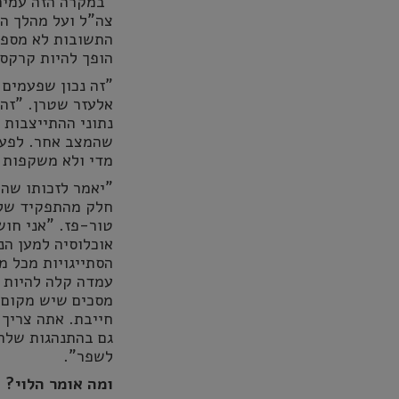
"במקרה הזה עמית
צה"ל ועל מהלך המ
התשובות לא מספקו
הופך להיות קרקס
"זה נכון שפעמים 
אלעזר שטרן. "זה 
נתוני ההתייצבות 
שהמצב אחר. לפעמ
מדי ולא משקפות 
"יאמר לזכותו שהו
חלק מהתפקיד שלנו
טור-פז. "אני חוש
אוכלוסיה למען הנ
הסתייגויות מכל מי
עמדה קלה להיות ב
מסכים שיש מקום 
חייבת. אתה צריך 
גם בהתנהגות שלהם
לשפר"
.
ומה אומר הלוי?