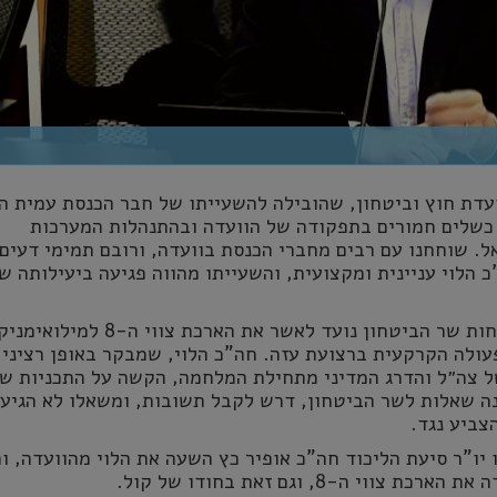
דת חוץ וביטחון, שהובילה להשעייתו של חבר הכנסת עמית הל
כשלים חמורים בתפקודה של הוועדה ובהתנהלות המערכות
. שוחחנו עם רבים מחברי הכנסת בוועדה, ורובם תמימי דעים:
 הלוי עניינית ומקצועית, והשעייתו מהווה פגיעה ביעילותה ש
הדיון אתמול בנוכחות שר הביטחון נועד לאשר את הארכת צווי ה-8 ל
ולה הקרקעית ברצועת עזה. חה"כ הלוי, שמבקר באופן רציני 
 צה״ל והדרג המדיני מתחילת המלחמה, הקשה על התכניות שה
ה שאלות לשר הביטחון, דרש לקבל תשובות, ומשאלו לא הגיעו
צביע נגד
.
יו"ר סיעת הליכוד חה"כ אופיר כץ השעה את הלוי מהוועדה, ו
 צווי ה-8, וגם זאת בחודו של קול
.