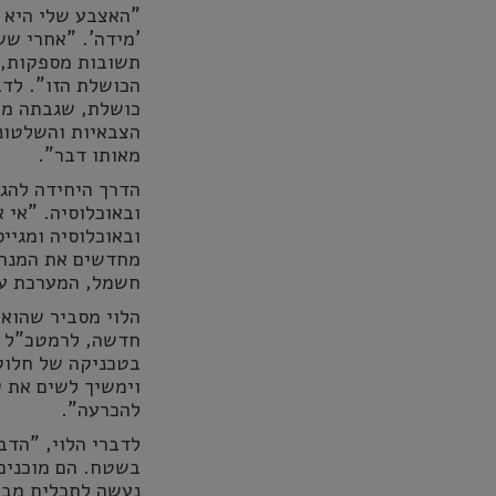
"האצבע שלי היא 
'מידה'. "אחרי שש
תשובות מספקות, 
כושלת, שגבתה מח
הצבאיות והשלטונ
מאותו דבר".
הדרך היחידה להג
מחדשים את המנהר
חשמל, המערכת ע
הלוי מסביר שהוא 
חדשה, לרמטכ"ל חד
בטכניקה של חלוק
וימשיך לשים את י
להכרעה".
לדברי הלוי, "הדב
בשטח. הם מוכנים 
נעשה לתכלית מבצע