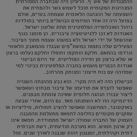
ההתנגדות של אש"ף. הרעיון היה שבחברה המסורתית
המנהיגות המקומית תוכל לשמש גשר ולהפחית את
השפעתה של ההנהגה הלאומית שצמחה בערים, אולם
בפועל היה זה אחד המיזמים הכושלים ביותר בתולדות
ניהול האוכלוסייה הפלסטינית תחת שלטון ישראל.
האגודות לא זכו ללגיטימציה ציבורית. הן סומנו כגוף
שהושתל על ידי ישראל ולא כמשהו שצמח מתוך הציבור.
הפעילים שלה נתפסו כמשת"פים שבגדו מהמאבק הלאומי
ונרדפו בהתאם. חלקם הותקפו וחוסלו וחלקם נעלמו ברצון
או שלא ברצון מן הזירה הפוליטית. עד היום הביטוי
אגודות הכפרים משמש בחברה הפלסטינית ככינוי למי
שמזוהה עם כוח חיצוני ומנותק מהרחוב.
הכישלון הזה לא היה מקרי. הוא נבע מההנחה השגויה
שאפשר להנדס את תודעתו של ציבור מבחוץ ושאפשר
ליצור עבורו הנהגה חלופית שאינה צומחת מבפנים.
הדינמיקה הזו לא השתנתה מאז. גם היום, אחרי שבעה
באוקטובר, המחשבה שאפשר להציב חמולות, מיליציות או
עסקנים מקומיים כחלופה לחמאס מתעלמת מהמבנה
העמוק של החברה שמולה ישראל מתמודדת. חמאס אינו
רק ארגון חמוש. הוא מערכת תודעתית, רשת חברתית
דתית וקהילתית, ומנגנון זהות שנבנה לאורך שנים. מול