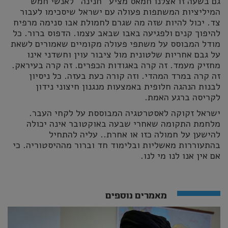
גם בשעה זו אצלנו חמאס מציע "חנינה" לאנשי חמש
המיליציות המשתפות פעולה עם ישראל שיסכימו לעבור
צד. יכול להיות שזה מה שגרם לחמולת אבו סנימה מרפיח
להיפוך קנים ולפגיעה באבו שבאב עצמו. הדפוס ברור. כל
מודל המבוסס על משתפי פעולה מקומיים שאמורים לשאת
על גבם אחריות שלטונית מול ציבור עוין וחשדני אינו
מחזיק מעמד. זה קרה באגודות הכפרים. זה קרה בעיראק.
זה קרה במרד המהדי. וזה קורה כעת בעזה. כל ניסיון
לבנות הנהגה חלופית באמצעות מנגנון חיצוני נידון
לקריסה ברגע האמת.
ישראל זקוקה לאסטרטגיה המבוססת על לקחי העבר.
מלחמת התקומה שאחרי שבעה באוקטובר אינה יכולה
להישען על חמולה כזו או אחרת.. עליה להתחיל
בהתעוררות מאשליות ובלימוד חד וברור מההיסטוריה. כי
אם אין אנו לנו מי לנו.
מאמרים נוספים