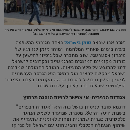
חמולת אבו שבאב. המחשבה שאפשר להנחית כוח חיצוני שישלוט בציבור היא אשליה
מסוכנת (תמונה: דף הפייסבוק של אבו שבאב).
יאסר אבו שבאב
כאחד מגורמי ההשפעה
סומן בישראל
בעזה בימים שאחרי המלחמה, ומותו מזמן לנו רגע של
פיכחון אסטרטגי. שוב מתברר שכל ניסיון להישען על
כוחות מקומיים המוצגים כפרגמטיים וכקרובים לישראל
דינו להתנפץ על סלע המציאות. המודל החמולתי שמדינת
ישראל מבקשת להציב מול חמאס הוא הגרסה העכשווית
לניסיון הישן והכושל להנדס הנהגה מקומית בעבור הציבור
הפלסטיני שראינו כבר לאורך עשרות שנים.
אגודות הכפרים: אי אפשר לכפות הנהגה מבחוץ
דוגמא טובה לניסיון כושל כזה היא "אגודות הכפרים"
בשנות ה־70 וה־80, מסגרת שנועדה לשמש הנהגה
פלסטינית כפרית שמרנית ופחות לאומנית שתעדיף את
שיתוף הפעולה הכלכלי והביטחוני עם ישראל על פני קו