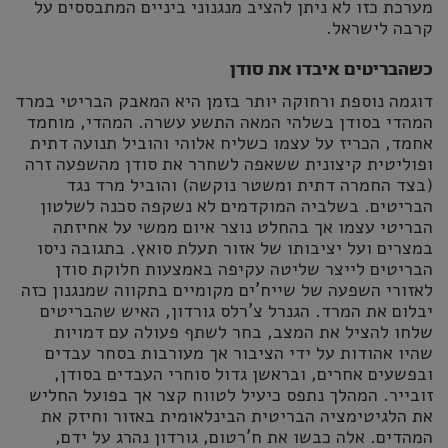
מערכת כזו לא ניתן להציב מנגנוני ביניים המתבססים על
קרבה לישראל.
כשהבריטים איבדו את סודן
דוגמה נוספת ורחוקה יותר בזמן היא המאבק הבריטי במרד
המהדי בסודן בשלהי המאה התשע עשרה. המהדי, מוחמד
אחמד, הכריז על עצמו כשליח אלוהי והוביל תנועה דתית
ופוליטית קיצונית ששאפה לשחרר את סודן מהשפעה זרה
(בצד החמרה דתית ומשטר נוקשה) והוביל מרד נגד
הבריטים. בשלביה המוקדמים לא נשקפה סכנה לשלטון
הבריטי עצמו אך בהחלט נוצר איום ממשי על אחיזתה
במצרים ועל יציבותו של אזור תעלת סואץ. בתגובה ניסו
הבריטים לייצר שליטה עקיפה באמצעות חלוקת סודן
לאזורי השפעה של שייח'ים מקומיים בתקווה שמנגנון כזה
יבלום את המרד. הגנרל צ'רלס גורדון, האיש שהבריטים
שלחו להציל את המצב, בחר לשתף פעולה עם דמויות
שהיו אהודות על ידי הציבור אך מעורבות בסחר עבדים
ובפשעים אחרים, ובראשן גדול סוחרי העבדים בסודן,
זובייר. המהלך נתפס כיעיל לטווח קצר אך בפועל החליש
את הלגיטימציה הבריטית הבינלאומית באזור וחיזק את
המהדים. אלה כבשו את ח'רטום, גורדון נהרג על ידם,