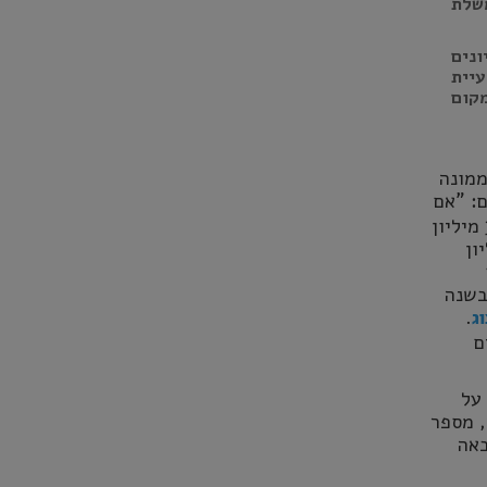
שלת
ונים
יית
ללוחמים, לפתח את שרביט קסמים וחץ 3. במקום
ממונה
: "אם
יחול שינוי במספר השרים וסגני השרים מעבר לאמור בחוק, העלות תהיה 2.8–3.9 מיליון
כהונה של הממשלה וכ־1.5 מיליון
, ב-25 מיליון שקל בשנה
.
ג
ם
על
לפניי, מספר
באה