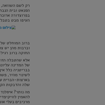
רק לשם השוואה, 
הסנאט ובית הנבחר
בפרוצדורה ארוכה
העיפו מבט בטבלה
ברוב המוחלט של ה
וברבות מהן יש צו
החוקה ברוב רגיל!
אלא שהטבלה הזו א
של המדינה עליונ
בבריטניה כלל אין
לשינוי מהיר, פשו
בארצות-הברית על
שלה והדבקות הקנ
מה נותר? איסלנד ו
להאמין לוויקיפדי
מרכיבים בעלי אופ