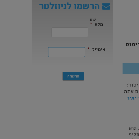
הרשמו לניוזלטר
שם
מלא
*
ראשון
ימוס
אימייל
*
ק יסוד:
ם אתה
יאיר
על הקטנת הממשלה ל-18 שרים. הוא
חליף