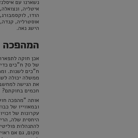
נשארנו עם איסלנד.
איטליה, ונצואלה,
הודו, לוקסמבורג, 
אוסטרליה, קנדה, 
הישג נאה.
המהפכה ש
אכן חוקה לתפארת:
ממשלה יכולה לשנ
את הגישה למחשב, 
חכמים בחוקתם?
אותה "מהפכה חוקת
ובמאווייו של כבו
עקרונות של זכויו
היחסית שלה, הרי
להתנהלות פוליטית
מקום, גם אם ראוי