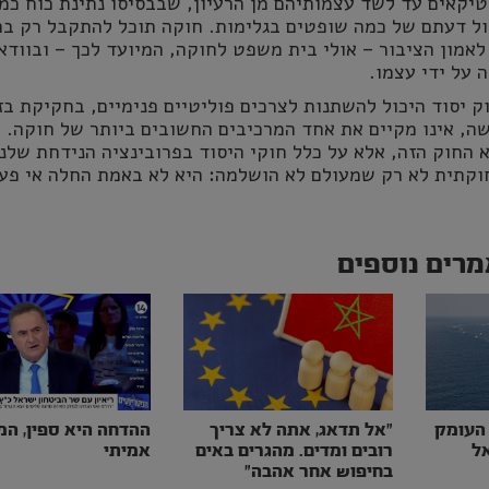
יקאים עד לשד עצמותיהם מן הרעיון, שבבסיסו נתינת כוח כמ
ול דעתם של כמה שופטים בגלימות. חוקה תוכל להתקבל רק בה
אמון הציבור – אולי בית משפט לחוקה, המיועד לכך – ובוודא
 על ידי עצמו.
ק יסוד היכול להשתנות לצרכים פוליטיים פנימיים, בחקיקת בז
ה, אינו מקיים את אחד המרכיבים החשובים ביותר של חוקה. ו
 החוק הזה, אלא על כלל חוקי היסוד בפרובינציה הנידחת שלנו
חוקתית לא רק שמעולם לא הושלמה: היא לא באמת החלה אי פע
רים נוספים
 העומק
״אל תדאג, אתה לא צריך
ההדחה היא ספין, ה
ל
רובים ומדים. מהגרים באים
אמיתי
בחיפוש אחר אהבה״