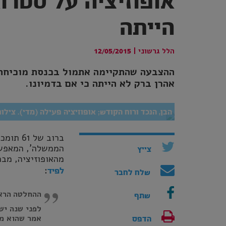
אופוזיציה על סטרו
הייתה
הלל גרשוני
|
12/05/2015
ההצבעה שהתקיימה אתמול בכנסת מוכיחה 
אהרן ברק לא הייתה כי אם בדמיונו.
הבן, הנכד ורוח הקודש; אופוזיציה פעילה (מדי). צילו
הממשלה', המאפשר
צייץ
מהאופוזיציה, מבח
:
לפיד
שלח לחבר
ההחלטה הראש
שתף
אמר שהוא מא
הדפס