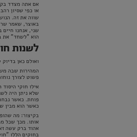
אם אתה מצדד בקוא
או כפי שסיון רה
שווה את זה. הנוש
באוצר, שאמר שריב
הוא "לשחד" את ב
לשנות חוק
ואולם כאן בדיוק 
המהירות שבה משת
פשוט לצורך נוחות
אילו חוקי היסוד 
שלא ניתן היה לשנ
פוחת. כאשר נבחר 
כאשר הוא מבין שה
בקיצור: מה שהופך
אותו. מכך שכל ממ
אהוד ברק עשה זא
בחוקים הללו "חו