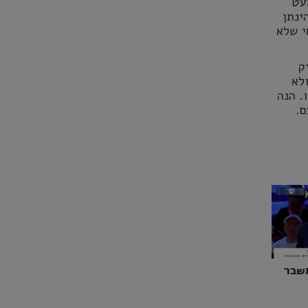
עט
ינתן
י שלא
ק
לא
. הנה
ם.
משבר