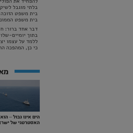
להפחיד את הפוליט
בלתי מוגבל לשיק
בית משפט הזוכה ל
בית משפט הממונה
דבר אחד ברור: חו
בתוך יומיים-שלוש
ללמד על עצמו יצא
כי כן, המהפכה ה
מאמ
הים אינו גבול – הוא
האסטרטגי של ישרא