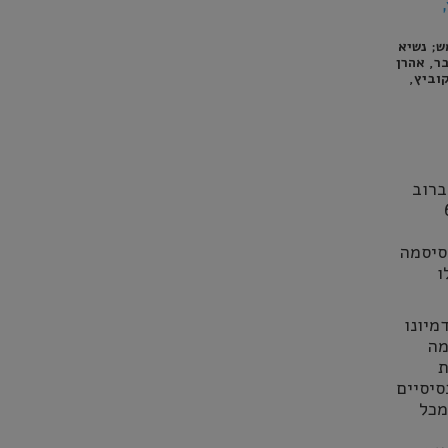
ש; נשיא
ר, אהרן
קוביץ,
ברוב
יכול כל רוב של 61
סיסמה
ו
מיונו
מה
ת
סיסיים
מכל