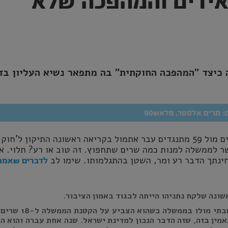
אידים והמהפכה שלא
כיצד "המהפכה החוקתית" בה מתפאר נשיא העליון בד
ם: מרים אלסטר, פלאש90
ברוב של 61 תומכים מול 59 מתנגדים עבר אתמול בקריאה ראשונה התיקון ל'חו
 לממשלה למנות כמה שרים שתחפוץ. זה טוב או רע? תלוי. א
ינתך הדבר רע ומר, השטן בהתגלמותו. שימו לב
לדברים שאמר 
ונה שלקח נתניהו הייתה לבגוד באמון הציבור
.
לפני שנה ישבתי מולו בממשלה כשהוא הצביע 
מין בזה, שזה הדבר הנכון למדינת ישראל. שנה אחת עברה והוא ה