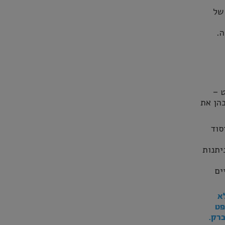
של
ה.
 –
בהן את
סוד
יתנות
ים