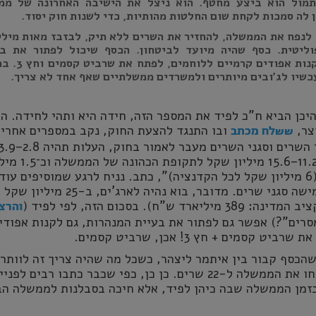
תמול הוא ביצע מחטף. הוא ניצל את הישיבה האחרונה של ממ
 לה סמכות לקחת שום החלטות מהותיות, כדי לשנות חוק יסוד.
 לנפח את הממשלה, להחזיר את השרים ללא תיק, לבזבז מאות מילי
וליטית. כסף שהיה מיועד לביטחון. הכסף שיכול לפתור את בע
המנהרות, לקנות אפודים קרמיים 
עכשיו לג'ובים מיותרים ולמשרדים ממשלתיים שאף אחד לא צריך.
היכן הביא ח"כ לפיד את המספר הזה, חידה היא ותהי לחידה. ה
צר,
ובו התנגד להצעת החוק, נקב במספרים אחרים
ששלח מכתב
שקל בשנה לשר, 11.2–15.6 מיליון שקל לתקופת ה
שקל לכל סגן שר (6 מיליון שקל לכל הקדנציה)", כתב. נניח לרגע שמוסיפים עוד
חמישה שרים, וחמישה סגני שרים. מדובר, בוא נהיה לארג'ים
ד ש"ח). בסכום הזה, לפי לפיד (
והרצו
רים"?) אפשר גם לפתור את בעיית המנהרות, גם לקנות אפודי
 קסמים + חץ 3! אכן, שרביט קסמים.
הכסף קבור בין איתמר ליצהר, כשכל מה שהיה צריך זה לוותר 
השרים שלו, שניפחו את הממשלה ל-22 שרים. כן כן, כפי שכבר כתבו רבים 
א היה בזמן הממשלה שבה כיהן לפיד, אלא חיכה בסבלנות לממשלה ה