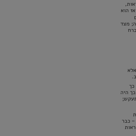
אות,
אז הוא
ה; מצד
כמעט הכרח
אלא
.
כך
כך היה
תעקש;
ת
– כבר
ראות