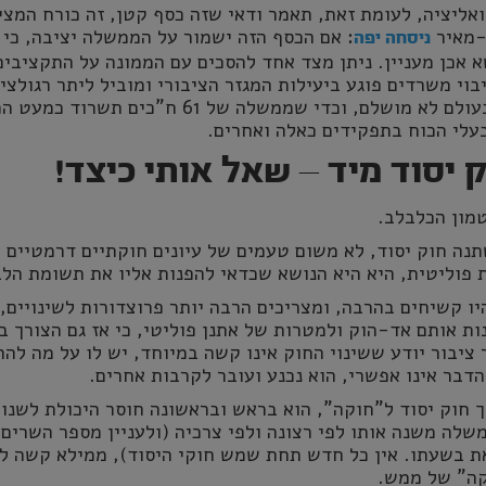
ליציה, לעומת זאת, תאמר ודאי שזה כסף קטן, זה כורח המצי
ב-מאיר
: אם הכסף הזה ישמור על הממשלה יציבה, כי 
ניסחה יפה
א אכן מעניין. ניתן מצד אחד להסכים עם הממונה על התקציבים
וי משרדים פוגע ביעילות המגזר הציבורי ומוביל ליתר רגולצי
שני, אנחנו חיים בעולם לא מושלם, וכדי שממשלה של 61 ח"כים תשרוד 
עלי הכוח בתפקידים כאלה ואחרים.
 יסוד מיד – שאל אותי כיצד!
טמון הכלבלב.
נה חוק יסוד, לא משום טעמים של עיונים חוקתיים דרמטיים 
 פוליטית, היא היא הנושא שכדאי להפנות אליו את תשומת הלב
היו קשיחים בהרבה, ומצריכים הרבה יותר פרוצדורות לשינויים, 
ות אותם אד-הוק ולמטרות של אתנן פוליטי, כי אז גם הצורך ב
ציבור יודע ששינוי החוק אינו קשה במיוחד, יש לו על מה לה
דבר אינו אפשרי, הוא נכנע ועובר לקרבות אחרים.
 חוק יסוד ל"חוקה", הוא בראש ובראשונה חוסר היכולת לשנו
שלה משנה אותו לפי רצונה ולפי צרכיה (ולעניין מספר השרים 
ת בשעתו. אין כל חדש תחת שמש חוקי היסוד), ממילא קשה ל
קה" של ממש.