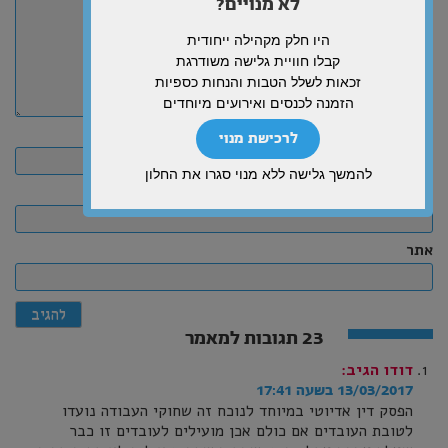
לא מנויים?
היו חלק מקהילה ייחודית
קבלו חוויית גלישה משודרגת
זכאות לשלל הטבות והנחות כספיות
הזמנה לכנסים ואירועים מיוחדים
שם
לרכישת מנוי
להמשך גלישה ללא מנוי סגרו את החלון
אימייל
אתר
23 תגובות למאמר
דודו
הגיב:
13/03/2017 בשעה 17:41
הפסק דין אדיוטי במיוחד לנוכח זה שחוקי העבודה נועדו
לטובת העובדים אם כולם אכן מועילים לעובדים זו כבר