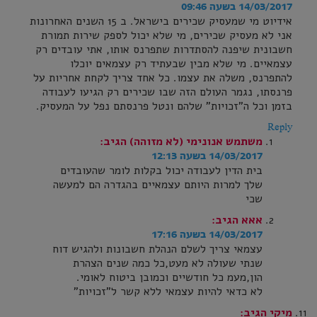
14/03/2017 בשעה 09:46
אידיוט מי שמעסיק שכירים בישראל. ב 15 השנים האחרונות
אני לא מעסיק שכירים, מי שלא יכול לספק שירות תמורת
חשבונית שיפנה להסתדרות שתפרנס אותו, אתי עובדים רק
עצמאיים. מי שלא מבין שבעתיד רק עצמאים יוכלו
להתפרנס, משלה את עצמו. כל אחד צריך לקחת אחריות על
פרנסתו, נגמר העולם הזה שבו שכירים רק הגיעו לעבודה
בזמן וכל ה"זכויות" שלהם ונטל פרנסתם נפל על המעסיק.
Reply
משתמש אנונימי (לא מזוהה)
הגיב:
14/03/2017 בשעה 12:13
בית הדין לעבודה יכול בקלות לומר שהעובדים
שלך למרות היותם עצמאיים בהגדרה הם למעשה
שכי
אאא
הגיב:
14/03/2017 בשעה 17:16
עצמאי צריך לשלם הנהלת חשבונות ולהגיש דוח
שנתי שעולה לא מעט,כל כמה שנים הצהרת
הון,מעמ כל חודשיים וכמובן ביטוח לאומי.
לא כדאי להיות עצמאי ללא קשר ל"זכויות"
מיקי
הגיב: