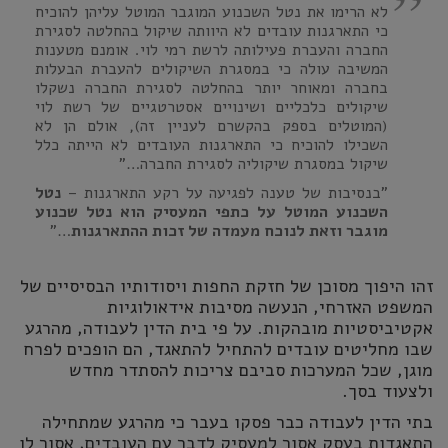
לא הרימו את נטל השכנוע המוגבר המוטל עליהן להוכיח
כי התארגנות עובדים לא היוותה שיקול בהחלטה לסגירת
החברה והעברת פעילותה לרשת רמי לוי. אומנם מטענות
המשיבה עולה כי במסגרת השיקולים להעברת הבעלות
בחברה ומאוחר יותר בהחלטה לסגירת החברה נשקלו
שיקולים כלכליים ושינויים אסטרטגיים של רשת לוי
(המוטלים בספק בהקשרם לעניין זה), אולם הן לא
השכילו להוכיח כי התארגנות העובדים לא הייתה כלל
שיקול במסגרת שיקוליה לסגירת החברה…"
"בנסיבות של טענה לפגיעה על רקע התארגנות –
נטל
השכנוע המוטל על כתפי המעסיק הוא נטל שכנוע
מוגבר וזאת לנוכח מעמדה של זכות ההתארגנות
…"
זהו היפוך מסוכן של חזקת החפות ויסודותיו הבסיסיים של
המשפט האזרחי, הנעשה מסיבות אידאולוגיות
אקטיביסטיות מובהקות. על פי בית הדין לעבודה, מהרגע
שבו מחליטים עובדים להתחיל להתאגד, הם הופכים לפרח
מוגן, שכל המערכות סביבם צריכות להסתדר מחדש
ולצעוד בסך.
בתי הדין לעבודה כבר פסקו בעבר כי מהרגע שמתחילה
התאגדות בעסק אסור למעסיק לדבר עם העובדים, אסור לו