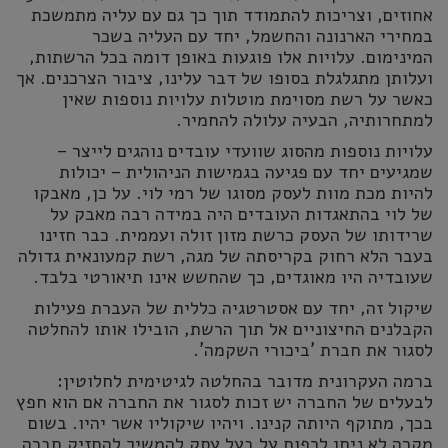
אחוזים, וצריכות להתמודד תוך כך גם עם עליה מתמשכת
במחירי הארנונה והחשמל, יחד עם העליה בשכר
המינימום. עלויות אלו פוגעות באופן דומה בכל הרשתות,
ועלותן מתגלגלת בסופו של דבר עלינו, ציבור הצרכנים. אך
כאשר על רשת מסוימת מוטלות עלויות נוספות שאין
למתחרותיה, הבעיה עלולה להחמיר.
עלויות נוספות מהסוג שוועדי עובדים נוהגים לייצר –
שמגיעים יחד עם פגיעה בגמישות הניהולית – יכולות
להיות מכת מוות לעסק מסוגו של רמי לוי. על כן, מאבקו
של לוי בהתאגדות העובדים היה במידה רבה מאבק על
שרידותו של העסק כרשת מזון זולה ועממית. כבר חזינו
בעבר הלא רחוק בקריסתה של מגה, רשת קמעונאית גדולה
שעובדיה היו מאוגדים, כך שהחשש אינו תיאורטי בלבד.
שיקול זה, יחד עם אסטרטגיה כללית של העברת פעילות
הקבלנים החיצוניים אל תוך הרשת, הובילו אותו להחלטה
לסגור את חברת 'ביכורי השקמה'.
ברמה העקרונית מדובר בהחלטה לגיטימית לחלוטין:
לבעלים של החברה יש זכות לסגור את החברה אם הוא חפץ
בכך, מתוקף היותה קנינו. ויהיו שיקוליו אשר יהיו. בשום
מקרה לא ניתן לכפות על בעל עסק להמשיך להחזיק חברה