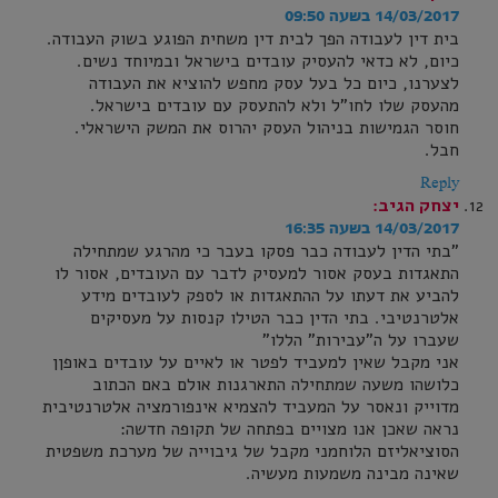
14/03/2017 בשעה 09:50
בית דין לעבודה הפך לבית דין משחית הפוגע בשוק העבודה.
כיום, לא כדאי להעסיק עובדים בישראל ובמיוחד נשים.
לצערנו, כיום כל בעל עסק מחפש להוציא את העבודה
מהעסק שלו לחו"ל ולא להתעסק עם עובדים בישראל.
חוסר הגמישות בניהול העסק יהרוס את המשק הישראלי.
חבל.
Reply
יצחק
הגיב:
14/03/2017 בשעה 16:35
"בתי הדין לעבודה כבר פסקו בעבר כי מהרגע שמתחילה
התאגדות בעסק אסור למעסיק לדבר עם העובדים, אסור לו
להביע את דעתו על ההתאגדות או לספק לעובדים מידע
אלטרנטיבי. בתי הדין כבר הטילו קנסות על מעסיקים
שעברו על ה"עבירות" הללו"
אני מקבל שאין למעביד לפטר או לאיים על עובדים באופןן
כלושהו משעה שמתחילה התארגנות אולם באם הכתוב
מדוייק ונאסר על המעביד להצמיא אינפורמציה אלטרנטיבית
נראה שאכן אנו מצויים בפתחה של תקופה חדשה:
הסוציאליזם הלוחמני מקבל של גיבוייה של מערכת משפטית
שאינה מבינה משמעות מעשיה.