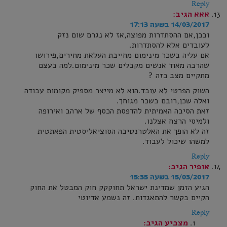
Reply
אאא
הגיב:
14/03/2017 בשעה 17:13
ובכן,אם ההסתדרות מפוצה,אז לא נגרם שום נזק
לעובדים אלא להסתדרות.
אם עליה בשכר מינימום מחייבת העלאת מחירים,פירושו
שהרבה מאוד אנשים מקבלים שכר מינימום.למה בעצם
מתקיים מצב כזה ?
השוק הפרטי לא עובד.הוא לא מייצר מספיק מקומות עבודה
ואלה שכן,רובם בשכר מגוחך.
זאת הסיבה האמיתית להדפסת הכסף של ארהב ואירופה
ולמיסי הרצח אצלנו.
זה לא הופך את האלטרנטיבה הסוציאליסטית הפאתטית
למשהו שיכול לעבוד.
Reply
אופיר
הגיב:
15/03/2017 בשעה 15:35
הגיע הזמן שמדינת ישראל תחוקקק חוק המבטל את החוק
הקיים בקשר להתאגדות. זה נשמע אדיוטי
Reply
מצביע
הגיב: