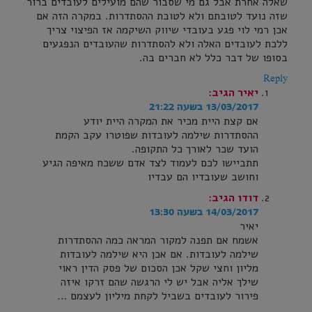
שאלה אחרת אבל גם מי שסבור שהם מועילים לעובדים ברור
שזה נועד לטובתם ולא לטובת ההסתדרות. במקרה הזה אם
אכן רמי לוי פגע בעובדי שיווק השיקמה אז הפיצוי צריך
ללכת לעובדים האלה ולא להסתדרות שהעובדים הנפגעים
בסופו של דבר כלל לא חברים בה.
Reply
יאיר
הגיב:
13/03/2017 בשעה 21:22
אם קצת היית מכיר את המקרה היית יודע
ההסתדרות שילמה לעובדות שפוטרו עקב הקמת
הועד שכר לאורך כל התקופה.
תתביישו לכם לעמוד לצד אדם ששכח מאיפה הגיע
וחושב שעובדיו הם עבדיו
דודו
הגיב:
14/03/2017 בשעה 13:30
יאיר
אשמח אם תפנה למקור המראה כמה ההסתדרות
שילמה לעובדות. אם אכן היא שילמה לעובדות
מליון וחצי שקל אכן הסכום של פסק הדין ראוי
שילך אליה אבל יש לי הרגשה שהם זרקו איזה
פירור לעובדים בשביל לקחת מיליון לעצמם …