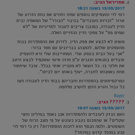
תחריראל
הגיב:
13/03/2017 בשעה 18:21
רמי לוי ומעסיקים נוספים שחוו וחווים את נחת הזרוע של
טרור "זכויות העובדים" בגיבוי "הבורר" של המאפיה (בית
הדין לעבודה, כמובן) צריכים לעבור למדיניות של "לא
שמים פס" על פסקי הדין ההזויים האלה.
פשוט לא לבצע את פסק הדין. לזרוק את ההסתדרות בכוח
מהעסקים שלהם. להתנהג כבריונים עם מסר ברור:
"אני בעל הבית בעסק שלי. המחוייבות שלי היא להעסיק
עובדים בתנאים הוגנים ע"פ חוזה אישי שאקפיד לבצע היטב
את חלקי בו. כל השאר לא מעניין אותי בכלל. עובד שיחתור
תחת נאמנותו לחברה, יעוף באותו יום לביתו".
המרקסיסטים בהסתדרות וחבריהם בבתי הדין לעבודה חצו
כל גבול והגיע הזמן להשיב מלחמה.
Reply
?????
הגיב:
13/03/2017 בשעה 19:07
האם הנזק לעובדים ולהסתדרות אכן נאמד במיליון וחצי
שקלים? או שהסכום נקבע כעונש על פי מצב הרוח של
השופטים. ולמה הכסף הוא לזכות ההסתדרות? רק כי רמי לוי
פגע במוסד קדוש במיוחד?