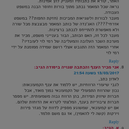
האתר, קורא את כתבותיו ומעניק להן אמינות.
נראה שכל המאמר נכתב מתוך בורות וחוסר הבנה במשפט
העבודה.
מעבר לבורות ולשגיאות המביכות (חזקת החפות?? במשפט
אזרחי????) האג׳נדה של כותב המאמר מבצבצת מכל שורה
ולא מאפשרת להתייחס לנכתב ברצינות.
מעבר לכל זה, האם הכותב, הבור בענייני משפט, מכיר את
מערכת השכר העלובה והמעליבה של רמי לוי לעובדיו?
אחרי המאמר הזה התגבש אצלי רושם שמידה ממומנת על ידי
רמי לוי
Reply
אני מכיר הענף והכתבה שגויה ביסודה
הגיב:
13/03/2017 בשעה 21:54
לאדון כתב,
לגבי שיעורי הרווחיות, יש ללמוד את ענף הקמעונאות:
נכון שהרווח התפעולי של הקמעונאי נמוך מאוד, אבל
חברות שיווק הפירות, בהן הרווח גבוה משמעותית. יש מספר
חברות ציבוריות בענף, המלצתי לקרוא את הדוחות שלהם.
אם יש קמעונאי, שמשוגע מספיק לדווח על מגזר פירות
וירקות (קשה לי להאמין), אז גם משם תלמד.
Reply
א.
הגיב: