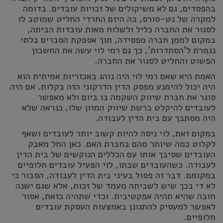
בהפסדים, גם לא משיקולים של זכויות עובדים. בדומה
למקרה של נט-סורס, בה היזם החרדי החליט שמוטב לו
לסגור את החברה כליל ולשלוח מאות עובדות הביתה,
במקום לממן חברה מפסידה, תוך אספקת הסברים בלתי
נגמרת ל'הסתדרות', כך גם רמי לוי עשה את החשבון
הפשוט והחליט לסגור את החברה.
האמת היא שאם רמי לוי היה נוהג באכזריות אמיתית הוא
היה יכול להימנע מפסק הדין הדרקוני הזה בקלות. אם היה
סוגר את חברת שיווק השקמה בו ביום ולא מאפשר
לעובדים להיקלט ברשת שיווק המזון שלו, כנראה שלא
היה מסתבך עם בית הדין לעבודה.
במקום זאת, לוי ניסה להיות קשוב יותר לעובדים ושאף
לקלוט כמה שיותר מהם בחברת האם. כאן החל מאבק
העובדים שסיבך אותו עם הכללים הנוקשים של בית הדין
לעבודה. כשהעובדים שבתו, לוי הפעיל עובדים חלופיים
במקומם. דבר זה פסול בעיני בית הדין לעבודה, הסבור כי
לא די בכך שיש לשביתה מעמד של זכות, אלא שגם ישנה
חובה שהיא תהיה אפקטיבית. וכדי שתהיה כזאת, אסור
לאפשר למעסיק להתגונן באמצעות העסקת עובדים
חלופיים.