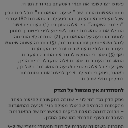
פשוט רצו לשפר את תנאי העסקתם בנקודת זמן זו.
תחת האישום הרחב של "פגיעה בהתאגדות" כולל בית הדין
שלל סעיפים ואירועים, בהם פגע לוי בהתאגדות 180 עובדי
"ביכורי השקמה". בין אלה נטען כי: (1) העובדים אשר
הובילו את ההתאגדות זומנו לשימוע לפני פיטורין בסמוך
למועד ההודעה על ההתאגדות, (2) החברה לא הסכימה
לנהל משא-ומתן עם ההסתדרות, (3) החברה עשתה שימוש
בעובדים חלופיים עת שבתו עובדיה הקבועים
ואף (5) נטען כי הוחלט לסגור את החברה בעקבות
התאגדות העובדים. טענות אלה התקבלו בבית הדין,
שקבע כי כל אלה מהווים פגיעה בהתאגדות. בשל כך,
כאמור, פסק כי רמי לוי צריך לפצות את ההסתדרות
במיליון וחצי שקלים.
להסתדרות אין מונופול על הצדק
פסק הדין נגד רמי לוי – שזוכה בתקשורת לתיאור כאחד
מהקנסות הגבוהים שהוטלו מעולם בגין פגיעה בהתאגדות
– מהווה דוגמה כואבת לנזקים האפשריים של התאגדויות
העובדים בענף תחרותי כמו שוק המזון.
החברות בשוק זה עובדות על רווח תפעולי מזערי של 3-2