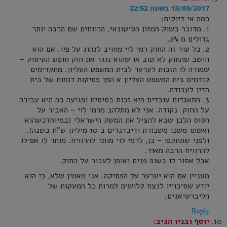
13/03/2017 בשעה 22:52
כמה אי דיוקים:
1. מדובר בשוק המזון הסיטונאי. הרווחים שם הרבה יותר
גדולים מ 2%.
2. כל עוד זה החוק רמי לוי מחויב לנהוג על פיו. אם הוא
חושב שהחוק לא טוב או שהוא נוגד את חוק חופש העיסוק –
שמורה לו הזכות לערער לבית המשפט העליון. מתקדימים
קודמים בית המשפט העליון א הפך פסיקות דומות של בית
הדין לעבודה.
3. התאגדות עובדים היא זכות בסיסית ופגיעה בה היא עבירה
על החוק. נקודה. אני לא מתלהב מרמי לוי – האביר על
הסוס הלבן שבא להציל את המשק הישראלי (במיוחדכשהוא
ואשתו משכו משכורת ודיבדנדים ב 10 מיליון ש"ח בשנה).
ולפני שתתקפו – כן, לרמי לוי מותר להרוויח. מותר לו אפילו
להרוויח הרבה מאוד.
אבל אסור לו בשופ פנים ואופן לעבור על החוק.
מעניין אם הוא יערער על הפסיקה. אני מאמין שלא, כי הוא
יודע שסיכוייו לנצח קלושים למרות כל המעקות של
הליברטיאנים.
Reply
יוסף ובניו
הגיב: