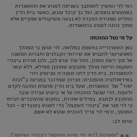
רמי לוי המשיך להסתבך כשניסה למנוע את ההתאגדות
באמצעים נוספים, ועל כך קיבל עונש, כאשר בית הדין
החליט שסגירת החברה לא נבעה משיקולים עסקיים אלא
מתוך כוונה לפגוע בהתאגדות.
על מי נטל ההוכחה
כאן השערורייה נחשפת במלואה. לוי טוען כי המהלך
האסטרטגי להכניס את שירותי הקבלנים וחברות המשנה
אל תוך רשת המזון, החל עוד טרם לכן, ולכן סגירת ביכורי
השקמה הייתה מהלך מתבקש שתוכנן ממילא, ללא קשר
להתאגדות. בית הדין דחה טענה זו מנימוק רווי
באידאולוגיה מהפכנית: מכיוון שמדובר בפגיעה ב"זכות
יסוד" של התאגדות, שעל בית הדין מוטלת החובה לקדם
ולטפח, הרי שנטל ההוכחה על אי ביצוע עבירה עובר
מהתובע לנתבע. במילים אחרות, במקום שהעובדים יוכיחו
כי לוי סגר את 'ביכורי השקמה' כדי לפגוע בעובדים – הכל
התהפך, ורמי לוי צריך להוכיח שהוא לא אשם.
שימו לב:
"המשיבות ['רמי לוי שיווק השיקמה' ו'ביכורי השיקמה']