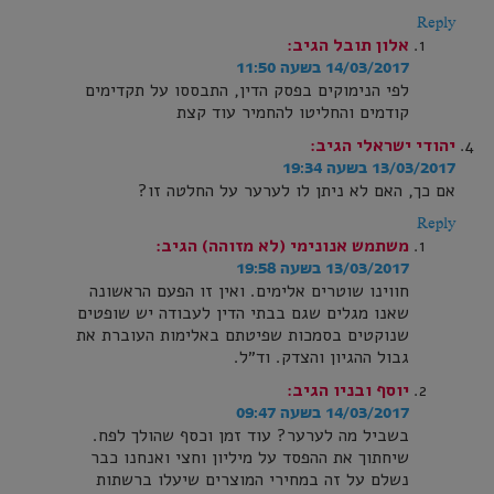
Reply
אלון תובל
הגיב:
14/03/2017 בשעה 11:50
לפי הנימוקים בפסק הדין, התבססו על תקדימים
קודמים והחליטו להחמיר עוד קצת
יהודי ישראלי
הגיב:
13/03/2017 בשעה 19:34
אם כך, האם לא ניתן לו לערער על החלטה זו?
Reply
משתמש אנונימי (לא מזוהה)
הגיב:
13/03/2017 בשעה 19:58
חווינו שוטרים אלימים. ואין זו הפעם הראשונה
שאנו מגלים שגם בבתי הדין לעבודה יש שופטים
שנוקטים בסמכות שפיטתם באלימות העוברת את
גבול ההגיון והצדק. וד״ל.
יוסף ובניו
הגיב:
14/03/2017 בשעה 09:47
בשביל מה לערער? עוד זמן וכסף שהולך לפח.
שיחתוך את ההפסד על מיליון וחצי ואנחנו כבר
נשלם על זה במחירי המוצרים שיעלו ברשתות