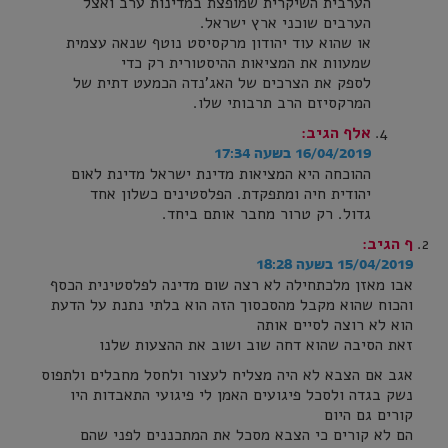
הערבית השיקרית שמופצת במדינות ערב ואצל
הערבים שוכני ארץ ישראל.
או שהוא עוד יהודון מרקסיסט נוטף שנאה עצמית
שמעוות את המציאות ההיסטורית רק כדי
לספק את הצרכים של האג'נדה הכמעט דתית של
המרקסיזם הרב תרבותי שלו.
אלף
הגיב:
16/04/2019 בשעה 17:34
ההוכחה היא המציאות מדינת ישראל מדינת לאום
יהודית חיה ומתפקדת. הפלסטינים כשלון אחד
גדול. רק טרור מחבר אותם ביחד.
ף
הגיב:
15/04/2019 בשעה 18:28
אבו מאזן מלכתחילה לא רצה שום מדינה לפלסטינית הכסף
והכוח שהוא מקבל מהסכסוך הזה הוא בלתי נתנת על הדעת
הוא לא רוצה לסיים אותה
זאת הסיבה שהוא דחה שוב ושוב את ההצעות שלנו
אגב אם הצבא לא היה מצליח לעצור ולחסל מחבלים ולתפוס
נשק בגדה ולסכל פיגועים האמן לי פיגועי התאבדות היו
קורים גם היום
הם לא קורים כי הצבא מסכל את המתכננים לפני שהם