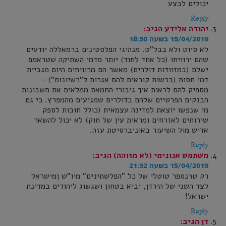
יכולים לבצע
Reply
יהודה אלידע
הגיב:
15/04/2019 בשעה 18:30
לא סיוט ולא בבל"ט. מנהיגי הפלסטינים ברמאללה יודעים
שהם ירוויחו (כל אחד לחוד) יותר מדמי השתיקה שטראמפ
ישלם (במזוודות דולרים) מאשר הם מרוויחים היום מגביית
דמי חסות (ברשות קוראים להם אגרות ל"רשיונות") –
מספיק להם לראות איך גיבורי החמאס ממלאים את חשבונות
הבנקים הפרטיים שלהם בדולרים שמגיעים מהמפרץ. כי גם
מי שנפשו יוצאת למדינה עצמאית (כולל חובות לספק
שירותים לאזרחים ומראית עין של חוק) לא יכול להשאר
אדיש מול השיעור באוניברסיטת עזה.
Reply
משתמש אנונימי (לא מזוהה)
הגיב:
15/04/2019 בשעה 21:32
רק טרנספר טוטלי של כל "הפלשתינים" מיו"ש ןמישראל
לצד השני של הירדן, יביא בטחון ושגשוג ליהודים במדינת
ישראל!
Reply
דן
הגיב: