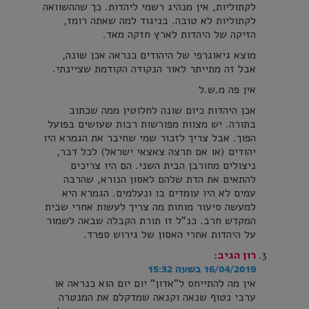
לקתוליות, אין מנהיג רשמי ליהדות. כך שההשוואה
לקתוליות לא טובה. בניגוד למה שאתה רומז,
הזיקה של היהדות לארץ חזקה מאד.
מוצא גיאוגרפי של היהודים כנראה אכן שונה,
אבל זה מתייתר לאור הנקודה הקודמת שציינתי.
אין פה מ.ש.ל
אכן היהדות כיום שונה לחלוטין ממה שכתוב
בתורה. יש מצוות מפורשות רבות שעושים בפועל
הפוך. אבל צריך לזכור שמי שחיבר את הגמרא היו
יהודים (או אם תרצה צאצאי ישראל) לכל דבר,
ניצולים מחורבן הבית השני. הם היו צריכים
להתאים את הדת שלהם לאסון הנורא, שהרבה
עמים לא היו עומדים בו ונעלמים. הגמרא היא
למעשה סיעור מוחות מה צריך לעשות אחרי שבית
המקדש חרב. כנ"ל זו תורת הקבלה שבאה לשמור
על היהדות אחרי האסון של גירוש ספרד.
רון
הגיב:
16/04/2019 בשעה 15:32
אין מה להתייחס ל"אדון" יום יום הוא כנראה או
ערבי נטוף שנאה וקנאה שמדקלם את המנטרה