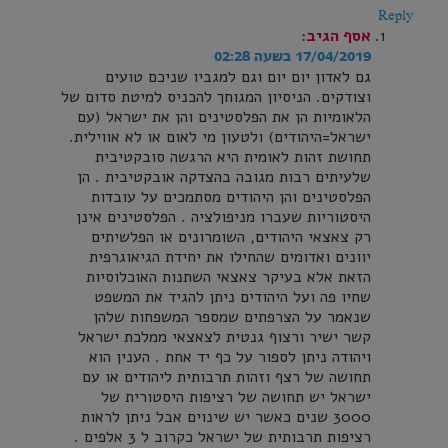
Reply
אסף
הגיב:
17/04/2019 בשעה 02:28
גם לאדון יום יום וגם למגביו שניכם טועים
וצודקים. הניסיון המגוחך להכניס למיטת סדום של
הלאומיות הן את הפלסטינים והן את ישראל (עם
ישראל=היהודים) ולטעון מי לאום או לא אווילית.
תחושת זהות לאומית היא הרגשה סובקטיבית
שלעיתים רבות מגובה בהצדקה אובקטיבית . הן
הפלסטינים והן היהודים מסתמכים על עובדות
היסטוריות שעברו מניפולציה . הפלסטינים אינן
רק צאצאי היהודים, השומרונים או הפלשיתים
יוונים ואדומים שהחילו את יחידת הגיאוגרפית
הזאת אלא בעיקר צאצאי השתנות האוכלוסיות
שחיו פה ועל היהודים ניתן להגיד את המשפט
שנאמר על הצרפתים שמספר המשפחות שלהן
קשר ישיר ורצוף גנטית לצאצאי ממלכת ישראל
ויהודה ניתן לספור על כף יד אחת . הענין הוא
תחושה של רצף וזהות תרבותית ליהודים או עם
ישראל יש תחושה של רציפות היסטורית של
3000 שנים כאשר יש שינוים אבל ניתן לראות
רציפות תרבותית של ישראל כקרוב ל 3 אלפים .