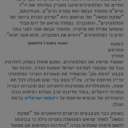
החיים של הפלסטינים איננו מעניין במיוחד את יו"ר
הרש"פ מחמוד עבאס ואת צמרת הרש"פ. מבחינתם,
"עסקת המאה" של טראמפ היא "הסיוט הגרוע ביותר של
הפלסטינים", והתוכנית נפסלה מראש על ידם מבלי
ששמעו אפילו את פרטיה. מחמוד עבאס אמר לפני כמה
ימים כי הפלסטינים "דוחים את התוכנית, תהא אשר תהא".
בשטח
הפגנה בשכם | פלאש90
מתרחש
תהליך
שמאוד מדאיג את הפלסטינים. הסכם אוסלו נשחק לחלוטין
בכל מה שקשור לנסיגת ישראל משטח הגדה, והרוח של
מבצע 'חומת מגן' שהשמיד את תשתיות הטרור הפלסטיני
עדיין מרחפת עליה. צה"ל נכנס בלי שום מגבלה לכל תא
שטח, ההתנחלויות ממשיכות להתרחב וגם תוכניות הבניה
במזרח ירושלים ,בעוד מדינות ערב מגלות רפיסות נוכח
ההצהרות של הנשיא טראמפ על
ברמת
ריבונות ישראלית
הגולן.
באופק כבר מבצבצים הניצנים הראשונים של "עסקת
המאה" לאחר שראש הממשלה נתניהו גילה כי בכוונתו
לתאם סיפוח שטחים בגדה "בהדרגה ובתיאום עם ממשל