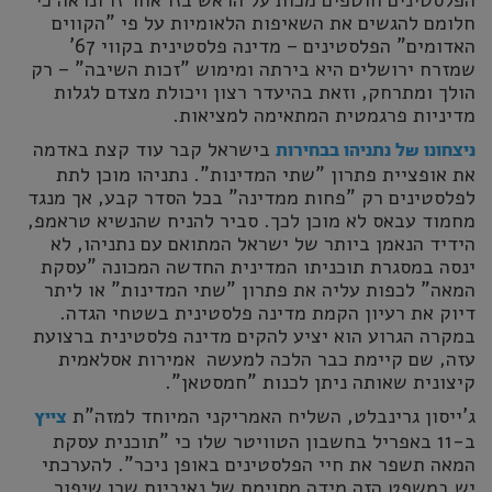
הפלסטינים חוטפים מכות על הראש בזו אחר זו ונראה כי
חלומם להגשים את השאיפות הלאומיות על פי "הקווים
האדומים" הפלסטינים – מדינה פלסטינית בקווי 67'
שמזרח ירושלים היא בירתה ומימוש "זכות השיבה" – רק
הולך ומתרחק, וזאת בהיעדר רצון ויכולת מצדם לגלות
מדיניות פרגמטית המתאימה למציאות.
בישראל קבר עוד קצת באדמה
ניצחונו של נתניהו בבחירות
את אופציית פתרון "שתי המדינות". נתניהו מוכן לתת
לפלסטינים רק "פחות ממדינה" בכל הסדר קבע, אך מנגד
מחמוד עבאס לא מוכן לכך. סביר להניח שהנשיא טראמפ,
הידיד הנאמן ביותר של ישראל המתואם עם נתניהו, לא
ינסה במסגרת תוכניתו המדינית החדשה המכונה "עסקת
המאה" לכפות עליה את פתרון "שתי המדינות" או ליתר
דיוק את רעיון הקמת מדינה פלסטינית בשטחי הגדה.
במקרה הגרוע הוא יציע להקים מדינה פלסטינית ברצועת
עזה, שם קיימת כבר הלכה למעשה אמירות אסלאמית
קיצונית שאותה ניתן לכנות "חמסטאן".
ג'ייסון גרינבלט, השליח האמריקני המיוחד למזה"ת
צייץ
ב-11 באפריל בחשבון הטוויטר שלו כי "תוכנית עסקת
המאה תשפר את חיי הפלסטינים באופן ניכר". להערכתי
יש במשפט הזה מידה מסוימת של נאיביות שכן שיפור