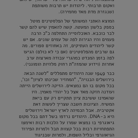
ואקום תרבותי. ליהודות יש תרבות משותפת
(שנגזרת מדת מאד מחמירה).
המוצא האתני המשותף של הפלסטינים מוטל
בספק בלשון המעטה. קשה להאמין שיש להם קשר
לבר כוכבא. האוכלוסייה התחלפה כ"כ הרבה
פעמים והיו הגירות לפה של עמים שונים. אם יש
קשר ליהודים העתיקים, זה באחוזים ספורים. מה
גם שרבים מהפלסטינים (אם כי לא כולם) הגיעו
לפה בזמן המנדט כמהגרי עבודה מארצות ערב
אחרות (וידוע שהמזה"ת רחוק מלהיות הומוגני).
כבר 1949 שנה היהודים מתפללים "לשנה הבאה
בירושלים הבנויה", "המחזיר שכינתו לציון" וכו',
בכל מקום בו הם נמצאים. הזיקה לירושלים הייתה
ועודנה חזקה מאד אצל כל יהודי מאמין. היו
שהאמינו ששיבת ציון תתקיים רק עם ביאת
המשיח. הציונות חשבה שצריך לעשות זאת
אקטיבית. אבל הכמיהה לארץ ישראל וירושלים
היא ב-DNA. היהודים נרדפו בשל דתם בכל מקום
גיאוגרפי בו נמצאו שמרו על הלכות רבות ואימצו
התפתחויות רבות בכל קצוות תבל ולמרות הפירוד
הגיאוגרפי ובליל השפות, ולמרות שבניגוד