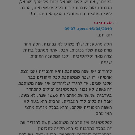
בקיצור, אם יש לעם ישראל זכות על ארץ ישראל,
הזכות הזאת עוברת קודם כל לפלסטינאים, הרבה
לפני המתגיירים המתחזים הנקראים יהודים!
אג
הגיב:
16/04/2019 בשעה 09:07
יום יום,
חלק מהטענות שלך פשוט לא נכונות. חלק אחר
מהטענות שלך נכונות, אבל, אתה מסתכל בזוית
צרה מאד וסלקטיבית, ולכן המסקנה הסופית
שגויה.
ליהודים יש שפה משותפת והיא העברית (עם קצת
ארמית). זו שפה שמשותפת לכל היהודים כבר
אלפי שנים. אז להגיד שליהודים אין שפה משותפת
זה פשוט לא נכון. הפלסטינים יכולים להתהדר
בערבית שמשמשת אותם רק 1440 שנה. לא מעט,
אבל זה כלום ליד העברית. ערבית היא בטח לא
השפה המקורית שלהם, והיא בכלל מגיעה מחצי
האי ערב.
לפלסטינים אין תרבות משותפת. קשה להגדיר את
זה בכלל כתרבות כי היא תלויה לחלוטין
בהתנגדות ליהודים ולישראל. בלי ישראל, יש להם