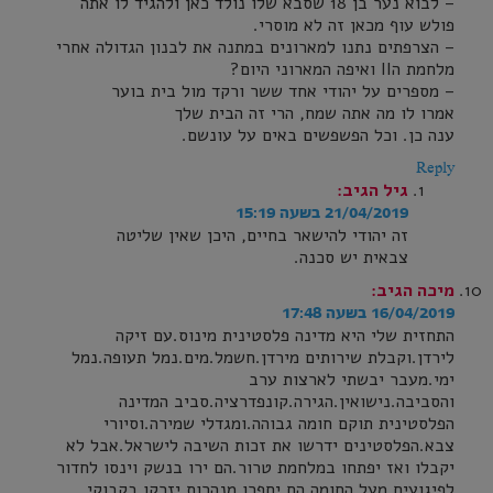
– לבוא נער בן 18 שסבא שלו נולד כאן ולהגיד לו אתה
פולש עוף מכאן זה לא מוסרי.
– הצרפתים נתנו למארונים במתנה את לבנון הגדולה אחרי
מלחמת הII ואיפה המארוני היום?
– מספרים על יהודי אחד ששר ורקד מול בית בוער
אמרו לו מה אתה שמח, הרי זה הבית שלך
ענה כן. וכל הפשפשים באים על עונשם.
Reply
גיל
הגיב:
21/04/2019 בשעה 15:19
זה יהודי להישאר בחיים, היכן שאין שליטה
צבאית יש סכנה.
מיכה
הגיב:
16/04/2019 בשעה 17:48
התחזית שלי היא מדינה פלסטינית מינוס.עם זיקה
לירדן.וקבלת שירותים מירדן.חשמל.מים.נמל תעופה.נמל
ימי.מעבר יבשתי לארצות ערב
והסביבה.נישואין.הגירה.קונפדרציה.סביב המדינה
הפלסטינית תוקם חומה גבוהה.ומגדלי שמירה.וסיורי
צבא.הפלסטינים ידרשו את זכות השיבה לישראל.אבל לא
יקבלו ואז יפתחו במלחמת טרור.הם ירו בנשק וינסו לחדור
לפיגועים מעל החומה.הם יחפרו מנהרות.יזרקו בקבוקי