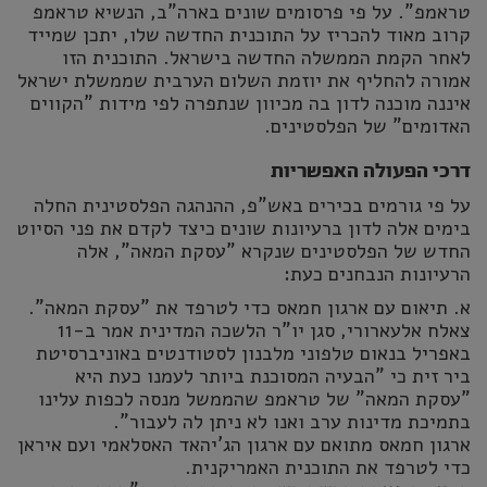
טראמפ". על פי פרסומים שונים בארה"ב, הנשיא טראמפ
קרוב מאוד להכריז על התוכנית החדשה שלו, יתכן שמייד
לאחר הקמת הממשלה החדשה בישראל. התוכנית הזו
אמורה להחליף את יוזמת השלום הערבית שממשלת ישראל
איננה מוכנה לדון בה מכיוון שנתפרה לפי מידות "הקווים
האדומים" של הפלסטינים.
דרכי הפעולה האפשריות
על פי גורמים בכירים באש"פ, ההנהגה הפלסטינית החלה
בימים אלה לדון ברעיונות שונים כיצד לקדם את פני הסיוט
החדש של הפלסטינים שנקרא "עסקת המאה", אלה
הרעיונות הנבחנים כעת:
א. תיאום עם ארגון חמאס כדי לטרפד את "עסקת המאה".
צאלח אלעארורי, סגן יו"ר הלשכה המדינית אמר ב-11
באפריל בנאום טלפוני מלבנון לסטודנטים באוניברסיטת
ביר זית כי "הבעיה המסוכנת ביותר לעמנו כעת היא
"עסקת המאה" של טראמפ שהממשל מנסה לכפות עלינו
בתמיכת מדינות ערב ואנו לא ניתן לה לעבור".
ארגון חמאס מתואם עם ארגון הג'יהאד האסלאמי ועם איראן
כדי לטרפד את התוכנית האמריקנית.