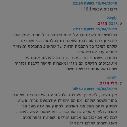
15/04/2019 בשעה 22:24
ריבונות עכשיו!!!!!
Reply
יובל
הגיב:
15/04/2019 בשעה 23:11
הפלסטינים לא יוותרו על זכות השיבה בכל מחיר ואילו אנו
לא ניתן להם את זכות השיבה גם בחלומות הכי שחורים
שלהם לפיכך כל התכנית הזאת של טראמפ תתמוסס ותשאיר
אחריה עוד אינטיפאדה.
הפתרון פשוט – כמו בעבר כך היום להעלות אותם על
אוטובוסים חדשים עם מזגן ומאפרות היישר ללבנון וסוריה.
שם נראה אותם דורשים משהו…
Reply
דלי
הגיב:
16/04/2019 בשעה 08:32
אין בעיה , לא צריך פעילות כלכלית עם הפלסטינים. שיחנקו
בתוך השטח שלהם. אם הם יתחילו עודמפעם טרור, פשוט
למחוק אותם מעל פני האדמה. למחוק את עזה מעל פני
האדמה ולצרף אליה גם את הגדה. כמו שאסד עשה לעמו….
למה לא אם יכול גם אנחנו יכולים. שפוטין והארופאים
האנטישמים שילכו לעזאזל