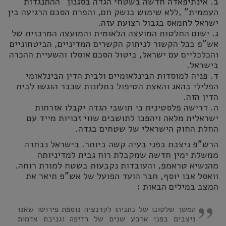
ב. אינתיפאדה חדשה בשטחי הגדה בסגנון "ההתנגדות
העממית" ,ללא שימוש בנשק חם, והפרת הסכם הרגיעה בין
ישראל לחמאס בגבול רצועת עזה.
ג. ישום החלטות המועצה הלאומית והמועצה המרכזית של
אש"פ בכל הקשור לניתוק הקשרים המדיניים, הביטחוניים
והכלכליים עם ישראל, ביטול הסכם אוסלו והשעיית ההכרה
בישראל.
ד. פניה למוסדות הבינלאומיים ולבית הדין הבינלאומי
הפלילי בהאג והאצת הטיפול בתלונות שכבר הוגשו לבית
הדין הזה.
ה. דרישה פלסטינית כי תושבי הגדה יקבלו אזרחות
ישראלית מלאה ויהפכו לתושבים שווי זכויות מייד עם
החלת החוק הישראלי של שטחים בגדה.
הרש"פ ניצבת בפני בעיה קשה ביותר. בישראל נבחרה
ממשלת ימין חדשה שמקבלת רוח גבית למדיניותה
מהנשיא טראמפ, והעובדות נקבעות בשטח למורת רוחה.
וואסל אבו יוסף, חבר הועד הפועל של אש"פ תיאר את
המצב במילים הבאות :
המשך שלטונו של נתניהו לקדנציה נוספת פירושו שאנו
ניצבים בפני ארבע שנים של רדיפה וגניבת אדמות