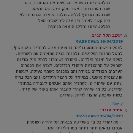
הפלסטינים גבשו או מגבשים את זהותם ב 120
שנה האחרונות כאשר חלק מזה הוא תוצאה
שנובעת מהחוץ (ללא גבולות היחידה הנוכחית לא
היה קשר לאומי בין עזה לירושלים אצל
הפלסטינים) וחלקן תוצאה פנימית
יעקב הלל
הגיב:
16/04/2019 בשעה 08:59
לחסל היישות החמס וג'יהד ברצועת עזה. להחזיר גוש קטיף,
לבטל מחנות הפליטים, ולבנות בניה מתאימה אם תשתיות.
לפקח על חינוך הילדים. ביהודה ושומרון להחל חוק מדינת
ישראל על הריכוזיות היהודי הגדולים. לצרף את הכפרים
הערבים הבודדים במידה והם מוכנים לשתף פעולה. לעשות
אוטונומיה מושגי. במיוחד על חינוך הילדים. ועם הכל נהיה
שקט עם שיתוף ט, להחזיר אותם אנשים לעבודה בתחומי
המדינה. כל מי שיהיה שהיד לקבור אותו בעור של חזיר.
בטוח שיפסק הרצון להיות שהידים.
Reply
אמיר
הגיב:
16/04/2019 בשעה 16:20
– מה יהודי כל כך בשליטה צבאית על יהודה ושומרון
אנחנו נראים יותר ויותר כמו הליגיון ה10.