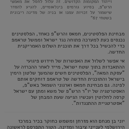
וייהוד המקומות הקדושים. זה עלול לחסל את מאמצי
הרש"פ, בסיוע גורמים בינלאומיים, להגיע להסדר
שישמור על זכויות עמנו או בניה של מדינה ריבונית
בשטחי 67"
מבחינת הפלסטינים, חמאס והרש"פ כאחד, הפלסטינים
נכנסים כעת למערכה פתוחה נגד ישראל וממשל טראמפ
כדי להכשיל בכל דרך את תוכנית השלום האמריקנית
החדשה.
אי אפשר לשלול את האפשרות של חידוש פיגועי
ההתאבדות בתוך שטח ישראל, מייד לאחר ההכרזה על
"עסקת המאה", הפלסטינים חשים שהמשך שלטון הימין
בישראל והתוכנית החדשה של טראמפ דוחקים אותם
לפינה. גם מבחינת חמאס וארגוני השמאל באש"פ,
האסטרטגיה של יו"ר הרש"פ של משא ומתן עם ישראל
קרסה לחלוטין ועכשיו הגיעה שעת המבחן של
"אסטרטגיית ההתנגדות".
יוני בן מנחם הוא מזרחן ומשמש כחוקר בכיר במרכז
הירושלמי לענייני ציבור ומדינה. הטור התפרסם לראשונה