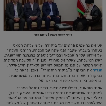
ראשי חמאס בטהרן | צילום מסך
אט אט נחשפים פרטים על ביקורה של משלחת חמאס
בטהרן בשבוע שעבר ופגישתה עם המנהיג הרוחני העליון
של איראן עלי ח'אמנאי ובכירים נוספים בהנהגה האיראנית.
ראש המשלחת, צאלח אלעארורי, סגן יו"ר הלשכה המדינית
ואיש הקשר של תנועת חמאס לאיראן ולארגון חיזבאללה,
את הביקור כ"ביקור היסטורי". ואכן, נראה כי
הגדיר
בביקור הושגו הבנות חשובות ביותר ברמה האסטרטגית
ובתיאום בין חמאס לאיראן נגד ישראל.
אמיר מוסאווי, דיפלומט איראני בכיר ומנהל המרכז
למחקרים אסטרטגיים ויחסים בינלאומיים, העניק ב-30
ביולי ראיון לעיתון "פלסטין אליום" המזוהה עם הג'יהאד
האסלאמי ובו חשף את מטרת ביקורה האחרון של משלחת