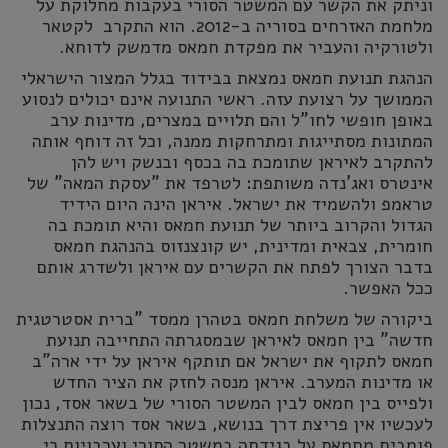
וניתק את הקשר עם המשטר הסורי בעקבות מחלוקת על
מלחמת האזרחים בסוריה ב-2012. הוא התקרב לקטאר
ולטורקיה והעביר את מפקדת חמאס מדמשק לדוחא.
הנהגת תנועת חמאס נמצאת בבידוד בגלל המצור הישראלי
הממושך על רצועת עזה. ראשי התנועה אינם יכולים לנסוע
באופן חופשי לחו"ל והם תלויים במצרים, מדינות ערב
המתונות מסתייגות ומתרחקות ממנה, וכל זה דוחף אותה
להתקרב לאיראן שתומכת בה בכסף ובנשק ויש להן
אינטרס ואג'נדה משותפת: לטרפד את "עסקת המאה" של
טראמפ ולהשמיד את ישראל. איראן הינה היום הידיד
הגדול והקרוב ביותר של תנועת חמאס והיא תומכת בה
חומרית, צבאית ומדינית, יש קונצנזוס בהנהגת חמאס
בדבר הצורך לפתח את הקשרים עם איראן ולשדרג אותם
ככל האפשר.
ביקורה של משלחת חמאס בטהרן ממסד "ברית אסטרטגית
חדשה" בין חמאס לאיראן שבמסגרתה התחייבה תנועת
חמאס לתקוף את ישראל אם תותקף איראן על ידי ארה"ב
או מדינות המערב. איראן מנסה לחזק את הציר החדש
ולפייס בין חמאס לבין המשטר הסורי של בשאר אסד, נכון
לעכשיו אין פריצת דרך בנושא, בשאר אסד רוצה התנצלות
פומבית מחמאס על בגידתה במשטר הסורי וערבויות כי