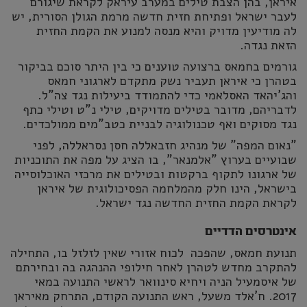
איראן, בהן הצבת טילים במערב עיראק לקראת שיגורם
לעבר ישראל ופתיחת חזית חדשה מרמת הגולן הסורית, יש
לה מודיעין מדויק והיא מנסה למנוע את הקמת החזית
הזאת נגדה.
גורמים בחמאס ברצועה טוענים כי בין היתר סוכם בביקור
בטהרן כי איראן תעביר נשק מתקדם לארגוני חמאס
והג'יהאד האסלאמי כדי להתמודד ביעילות נגד צה"ל.
לדבריהם, מדובר בטילים מדויקים, טילי נ"ט וטילי כתף
נגד מסוקים ואף טכנולוגיה לבניית כטב"מים ממולכדים.
"נאום המפה" של מנהיג חזבאללה חסן נסראללה, לפני
שבועיים בערוץ "אלמנאר", בו הציג על מפה את התוכניות
של ארגונו לתקוף ברקטות ובטילים את מרכזי האוכלוסייה
בישראל, הינו חלק מהמלחמה הפסיכולוגית של איראן
לקראת הקמת החזית החדשה נגד ישראל.
אינטרסים הדדיים
תנועת חמאס, שהפכה לכוח אזורי שאין לזלזל בו, התחילה
להתקרב מחדש לטהרן לאחר חילופי ההנהגה בה ובחירתם
של איסמעיל הניה ויחיא סינוואר לראשי התנועה במאי
2017. ח'אלד משעל, ראש התנועה הקודם, התרחק מאיראן