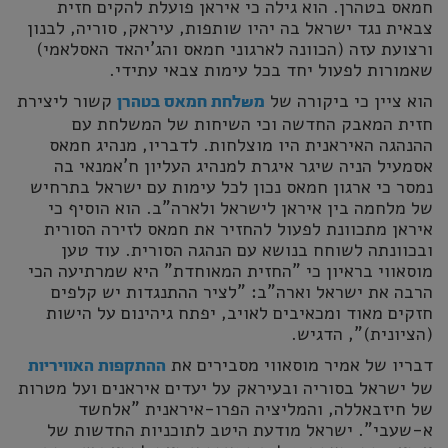
חמאס בטהרן. הוא גילה כי איראן פועלת להקים חזית
צבאית נגד ישראל בה יהיו שותפות, עיראק, סוריה, לבנון
ורצועת עזה (הכוונה לארגוני חמאס והג'יהאד האסלאמי)
שאמורות לפעול יחד בכל עימות צבאי עתידי.
הוא ציין כי ביקורה של
קשור ליצירת
משלחת חמאס בטהרן
חזית המאבק החדשה וכי השיחות של המשלחת עם
ההנהגה האיראנית היו מוצלחות. לדבריו, מנהיג חמאס
אסמעיל הניה שיגר איגרת למנהיג העליון ח'אמנאי בה
נמסר כי ארגון חמאס נכון לכל עימות עם ישראל בתרחיש
של מלחמה בין איראן לישראל ולארה"ב. הוא הוסיף כי
איראן מתכוונת לפעול להחזיר את חמאס לזירה הסורית
ובכוונתה לשוחח בנושא עם הנהגה הסורית. עוד טען
מוסאווי בראיון כי "החזית המאוחדת" היא שמרתיעה הכי
הרבה את ישראל וארה"ב: "לציר ההתנגדות יש קלפים
חזקים מאוד ומכאיבים לאויב, יפתח גיהינום על הישות
(הציונית)", הדגיש.
דבריו של אמיר מוסאווי מסבירים את
ההתקפות האוויריות
של ישראל בסוריה ובעיראק על יעדים איראנים ועל מטרות
של חיזבאללה, והמליציה הפרו-איראנית "אלחשד
א-שעבי". ישראל מודעת היטב לתוכניות החדשות של