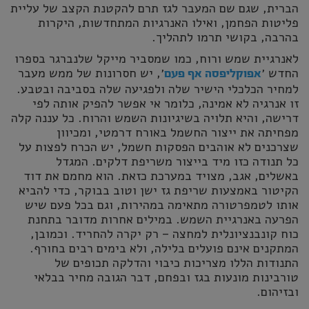
הברית, שגם שם המעבר לגז תרם להקטנת הקצב של עליית
פליטות הפחמן, ואילו האנרגיות המתחדשות, היקרות
בהרבה, בקושי תרמו לתהליך.
לאנרגיית שמש ורוח, כמו שמסביר מייקל שלנברגר בספרו
החדש ׳
׳, יש חסרונות של ממש מעבר
אפוקליפסה אף פעם
למחיר הכלכלי הישיר שלה ולפגיעה שלה בסביבה ובטבע.
זו אנרגיה לא אמינה, כלומר אי אפשר להפיק אותה לפי
דרישה, והיא תלויה בשיגיונות השמש והרוח. כל עננה קלה
מפחיתה את ייצור החשמל באורח דרמטי, ומכיוון
שצרכנים לא אוהבים הפסקות חשמל, יש הכרח לפצות על
כל תנודה כזו מיד בייצור משריפת דלקים. המגדל
באשלים, אגב, מצויד במערכת כזאת. הוא מחמם את דוד
הקיטור באמצעות שריפת גז ישן וטוב בבוקר, כדי להביא
אותו לטמפרטורה מתאימה במהירות, וגם בכל פעם שיש
הפרעה באנרגיית השמש. במילים אחרות מדובר בתחנת
כוח קונבנציונלית למחצה – רק יקרה להחריד. וכמובן,
המתקנים אינם פועלים בלילה, ולא בימים רבים בחורף.
התנודות הללו מצריכות כיבוי והדלקה תכופים של
טורבינות מונעות בגז ובפחם, דבר הגובה מחיר בבלאי
ובזיהום.