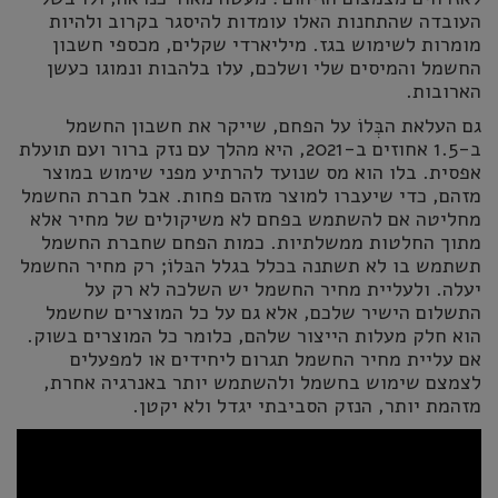
העובדה שהתחנות האלו עומדות להיסגר בקרוב ולהיות
מומרות לשימוש בגז. מיליארדי שקלים, מכספי חשבון
החשמל והמיסים שלי ושלכם, עלו בלהבות ונמוגו כעשן
הארובות.
גם העלאת הבְּלוֹ על הפחם, שייקר את חשבון החשמל
ב-1.5 אחוזים ב-2021, היא מהלך עם נזק ברור ועם תועלת
אפסית. בלו הוא מס שנועד להרתיע מפני שימוש במוצר
מזהם, כדי שיעברו למוצר מזהם פחות. אבל חברת החשמל
מחליטה אם להשתמש בפחם לא משיקולים של מחיר אלא
מתוך החלטות ממשלתיות. כמות הפחם שחברת החשמל
תשתמש בו לא תשתנה בכלל בגלל הבּלוֹ; רק מחיר החשמל
יעלה. ולעליית מחיר החשמל יש השלכה לא רק על
התשלום הישיר שלכם, אלא גם על כל המוצרים שחשמל
הוא חלק מעלות הייצור שלהם, כלומר כל המוצרים בשוק.
אם עליית מחיר החשמל תגרום ליחידים או למפעלים
לצמצם שימוש בחשמל ולהשתמש יותר באנרגיה אחרת,
מזהמת יותר, הנזק הסביבתי יגדל ולא יקטן.