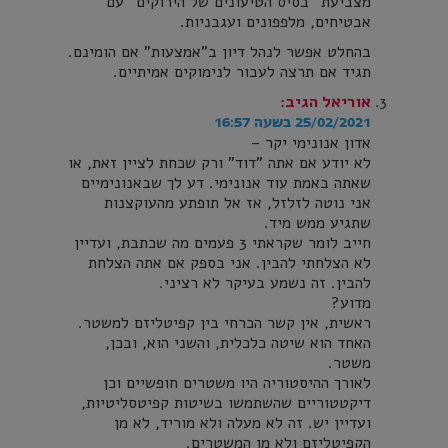
מצביעת "בסיס הטיעונים של הירוקים" עם
אבטיחים, מלפפונים ועגבניות.
בהחלט אפשר לנהל דיון ב"אמצעות" אם הומינם.
תגיד אם תרצה לעבור לנימוקים אמיתיים.
אוריאל
הגיב:
25/02/2021 בשעה 16:57
אדון אנונימי יקר –
לא יודע אם אתה "דוד" ורק שכחת לציין זאת, או
שאתה באמת עוד אנונימי. דע לך שבאנונימיים
אני נוטה לזלזל, אז אל תופתע מהעוקצנות
שתגיע ממש מיד.
חייב לומר שקראתי 3 פעמים מה שכתבת, ועדיין
לא הצלחתי להבין. אני בספק אם אתה הצלחת
להבין. זה נשמע בעיקר לא רציני.
מדוע?
ראשית, אין קשר הכרחי בין קפיטליזם למשטר.
האחד הוא שיטה כלכלית, והשני הוא, ובכן,
משטר.
לאורך ההיסטוריה היו משטרים חופשיים וכן
דיקטטוריים שהשתמשו בשיטות קפיטסליטיות,
ועדיין יש. זה לא מעלה ולא מוריד, לא מן
הקפיטליזם ולא מן המשטרים.