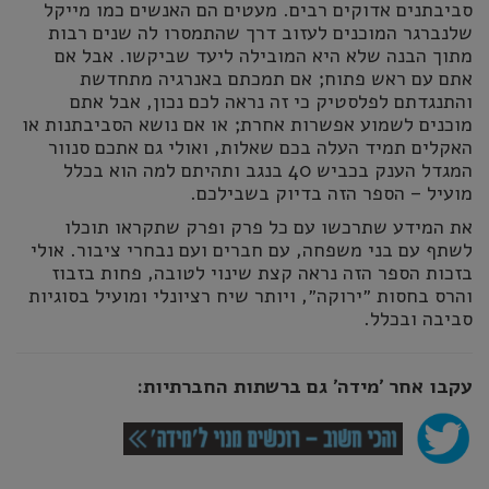
סביבתנים אדוקים רבים. מעטים הם האנשים כמו מייקל
שלנברגר המוכנים לעזוב דרך שהתמסרו לה שנים רבות
מתוך הבנה שלא היא המובילה ליעד שביקשו. אבל אם
אתם עם ראש פתוח; אם תמכתם באנרגיה מתחדשת
והתנגדתם לפלסטיק כי זה נראה לכם נכון, אבל אתם
מוכנים לשמוע אפשרות אחרת; או אם נושא הסביבתנות או
האקלים תמיד העלה בכם שאלות, ואולי גם אתכם סנוור
המגדל הענק בכביש 40 בנגב ותהיתם למה הוא בכלל
מועיל – הספר הזה בדיוק בשבילכם.
את המידע שתרכשו עם כל פרק ופרק שתקראו תוכלו
לשתף עם בני משפחה, עם חברים ועם נבחרי ציבור. אולי
בזכות הספר הזה נראה קצת שינוי לטובה, פחות בזבוז
והרס בחסות ״ירוקה״, ויותר שיח רציונלי ומועיל בסוגיות
סביבה ובכלל.
עקבו אחר ׳מידה׳ גם ברשתות החברתיות: