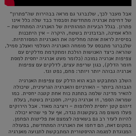
אבל מעבר לכך, שלנברגר גם מראה בבהירות שה״פתרון״
של דחיפת אנרגיה מתחדשת וסבסוד כבד שלה כלל אינו
פתרון. בגלל הבעיות המהותיות של האנרגיה המתחדשת –
הלא אמינה, הבזבזנית בשטח, היקרה – אין היתכנות
בסיסית לראות אותה מחליפה את האנרגיות המסורתיות.
שלנברגר מתבסס על מומחה האנרגיה העולמי ואצלב סמיל,
שהראה כיצד האנושות הולכת ומתקדמת מדלקים עם
צפיפות אנרגיה נמוכה (כלומר מעט אנרגיה יחסית למסת
חומר הדלק), כגון שריפת עצים, לדלקים עם צפיפות
אנרגיה גבוהה יותר ויותר: פחם, נפט וגז.
השלב המתבקש הבא הוא הדלק עם צפיפות האנרגיה
הגבוהה ביותר – האורניום והאנרגיה הגרעינית, שיכולה
להאיר מדינה שלמה בתחנת כוח אחת קטנה יחסית. כמו
שמראה הספר, זו אנרגיה נקייה, חסכנית בשטח, בעלת
זיהום קטן יחסית לחלופות – ויציבה מאוד. אבל הירוקים
פעלו משום מה בעקשנות נגדה, אף על פי שהיא יכולה
להיות לעזר רב גם בשאיפה לצמצם את פליטות הפחמן.
במקום זאת, הם דחפו את האנרגיה המתחדשת, בפעולה
המנוגדת למגמה ההיסטורית המתבקשת לתנועה מאנרגיה