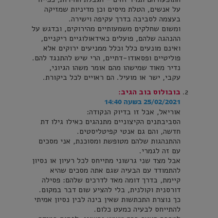
על אנשים, הטלת מיסים וכן מדיניות שמזיקה
בעצמה לסביבה בדרך עקיפה וישירה.
ומשום שחלקים משמעותיים מהירוקים, ובדגש על
ההנהגה שלהם, פועלים כאידאולוגיים ריקניים,
ואינם מונעים כלל וכלל ממניעים ירוקים אלא
פוליטיים ופסאודו-דתיים, הרי שיש להתנגד להם.
נדיר מאוד שמישהו מהם אומר משהו הגיוני,
עקבי, ישר או מועיל. הם ראויים לכל ביקורת.
בובולוס בוב
הגיב:
25/02/2021 בשעה 14:40
אוריאל, אבל זו בדיוק הנקודה:
הסביבתנים הקיצוניים מתנהגים כאילו גילו דת
חדשה, והם גם אנטי קפיטליסטים.
ההתנהגות שלהם מטופשת ומסוכנת, אני מסכים
עם זה לגמרי.
אבל מצד שני גרשוני מתייחס לכל רעיון או נסיון
להתמודד עם הבעיה שגם אתה מסכים שהיא
קיימת, בדרך דומה מאד לדרכים שלהם: פסילה
דורסנית וקולנית, בלי להציע שום דבר במקום.
כך נוצרת התכתשות שאין בינה לבין נסיון אמיתי
להתייחס לבעיה כמעט כלום.