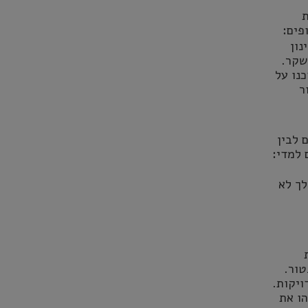
ת
פים:
נון
שקר.
נו על
ר
 לבין
למדי:
לך לא
טור.
ויקות.
הו את