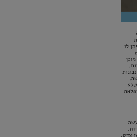
ת
תן לו
מוכן
ות,
כונות
ה,
שלא
פלאה
עשה
ות,
ן צדק,