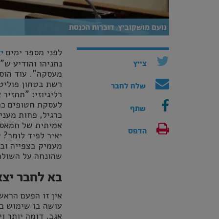
נועם מושקוביץ, דוברות הכנסת
לפני מספר ימים
י
נתניהו והודיע ש
צייץ
מעסקה". עוד הוסי
רשת בטחון פוליט
שלח לחבר
רליגיוזי: "תחזיר
לעסקת חטופים כמו
שתף
כרגיל, פחות מעני
אמיתית של חמאס?
הדפס
יאיר לפיד לומר? 
מעמיק בצפייה וב
שהונחה על השולחן
בא לחבר יצ
אין זו הפעם הרא
עושה בו שימוש כ
אגב, דומה יותר ו