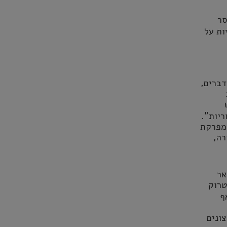
סר
ות על
דברים,
ריות".
 מפרקת
רה,
אר
טרוק
ף
ונים