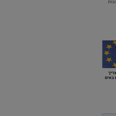
בות
ריך
 באים