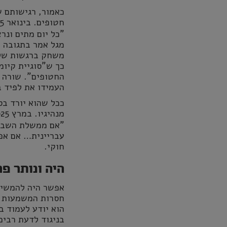
כאמור, רגישותם 
חטופים. בינואר 2025
"כל יום מתים ונר
מגל אמר בתגובה 
משחק ברגשות של 
כך ש"סוגיית קיו
החטופים". שורה ש
העמידו את לפיד ב
ככל שהוא יורד בס
מנהיגיו. במרץ 2025 נאם בפני אלפים שהפגינו בתל אביב ובפיו
"אם ממשלת השבעה
עבריינית… אם אפש
חוקי.
היה ונותר פר
אפשר היה להמשיך 
חסרות המשמעות ש
הוא יודע לעמוד ב
בניגוד לדעת רבים,