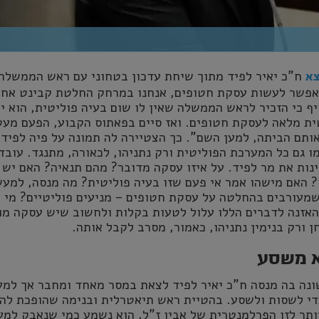
ח"כ יאיר לפיד מתוך שיחת עדכון בטחוני עם ראש הממשלה
צא
"אפשר לעשות עסקת חטופים, אנחנו במרחק החלטת קבינט אח
ף כי הזכיר לראש הממשלה שאין לו שום בעיה פוליטית, הוא יי
ית מלאה לעסקת חטופים. ואז סיים בפאתוס הקבוע, הפעם מעט
 אותם הביתה, למען השם". כך הצטיירה לה תמונה על פיה לפיד 
 גם כל המערכת הפוליטית ורק נתניהו, לכאורה, מתנגד. עובד
ינות את מר לפיד. על איזו עסקה מדובר? מהם תנאיה? האם יש נ
 האם מישהו אמר אי פעם שזו בעיה פוליטית? מה מנסה, למעש
שמעורבים בהחלטה על עסקת חטופים – מניעים פוליטיים? מי 
האזנה לדברים הללו עלול לטעות בקלות ולחשוב שיש עסקה מו
 ורק בנימין נתניהו, כאמור, מסרב לקבל אותה.
א משסע
שונה בה מנסה ח"כ יאיר לפיד לצאת במסר מאחד ומחבר אך למ
די לשסות ולשסע. בהטיית ראש תיאטרלית ובנימה שהופכת להי
יותר לזו הפרלמנטרית של אביו ז"ל, הוא נשמע כמי שנאבק למע