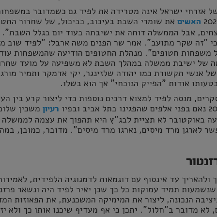
של אזרחי ישראל אינה מטרידה את לפיד גם כשמדובר במשפחו
את שומרי השבת בעיכוב, כביכול, של שחרור החטו
האשים
צחים, אבל הממשלה דוחה את ישיבתה בעוד יום בגלל השבת". י
כי "זה שקר מתועב". אמר שר הפנים משה ארבל: "לפיד שוב מ
משפחות חטופים". מנהלת החטופים הודיעה שהמשפחות עודכ
מה של ישיבת ממשלה במהלך השבת לא משפיעה על מועד שחרו
ל אנשי תקשורת כמו יהודה שלזינגר, יקי אדמקר ותמיר מורג
טעותו אודות "הפייק הנוכחי" אך הוא בשלו.
קרים, מנסה לפיד למצוא דרכים נוספות כדי ליצור קרע בין העם
משכין שלום 
רעיון
 באוקטובר לא תציית לבג"ץ היא תהפוך את עצמה לממשלה
ר לארגן מרד מיסים, נארגו מרד מיסים". מדובר, כמובן, במה
זנטור
ולהאריך עד אינסוף עם דוגמאות לדמגוגיה הלפידית, לאמירות
נשמעות תמיד עמוקות כל כך שכן יאיר לפיד היה ונשאר פרזנ
יציבה הנכונה, ליצור את המימיקה המשכנעת, את הפאוזות המד
 לא מדובר ב"חלול". יתכן כי אף מעדיף שיכנו אותו כך ולא יז