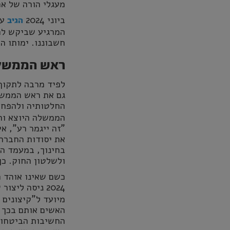
מעגלי הורה של אח
ביוני 2024
על
הגיב
המרגיע שביקש להג
חשבוננו. ימותו ה
ראש הממשל
לפיד מרבה לתקוף
גם את ראש הממשל
החלטותיה ולהפחיד 
הממשלה היוצא וה
"זה ייגמר רע", 
את יסודות החברה
בחינוך, במעמד הב
ולשלטון החוק. כך
כשם שאינו אוהד ח
2024 ניסה ליצור שלום ואחווה כאשר
מיועד ל"קיצונים 
האשים אותם בכך ש
החשיבות הביטחוני