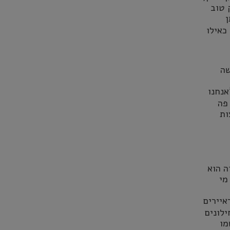
 טוב
ן
כאילו
שה
נחנו
פה
ות
ה הוא
מי
איירים
לונים
מו