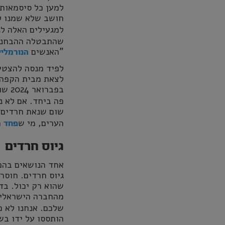
למען כל סיסמאות 
חושב שלא שמנו 
למגעילים האלה ל
שהתבטלה ההבחנה, 
"האנשים
הנורמליי
לפיד מנסה להצטי
לצאת מבית הקפה ה
בפברואר 2024 שוב
פה ביחד. אם לא נ
שום שנאת חרדים.
הערים, מי ש
מ
פחד
גיוס חרדים
אחד הנושאים בהם 
גיוס חרדים. חוסר
מהחברה הישראלית
שלכם. אנחנו לא פ
הותססו על ידו בש