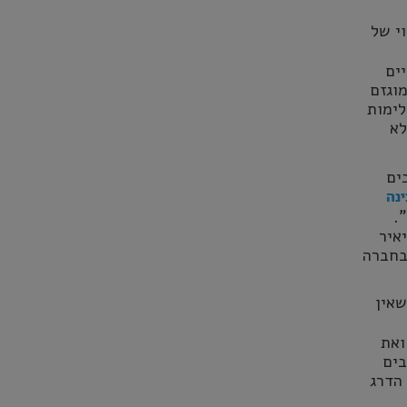
וי של
ים
וגזם
לימות
לא
ים
ינה
.
איר
בחברה
שאין
ואת
בים
 הדרג