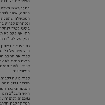
משיחיים בשירות 
ביולי 4
הסתה, אסור להסי
הממשלה שהתלונן ע
ונסתרים לפגוע בח
בעיני לפיד לנהל 
היא אף פעם לא תש
צעק מעולם "רוצי
גם בענייני בטחון
הרגישים של כל מי שמתגורר 
לפיד את המצב השו
הזעם הימני לא אי
לפיד" לאור חתימת
הישראלית.
לפיד נוטה ללבות
מרכיב גדול יותר ב
והבטחוני נגד המ
ראש השב"כ רונן 
נאמנות לנתניהו, 
המדיני לבין הדרג