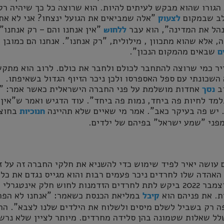
הגורו שהוא מבקש לעיתים להיות. הוא שרוצה כל כך שיהיה רק
לב שבמקום
"אלה שמביאים את הגועל ינצחו? אני לא את
לצעוק
נהל את המדינה", הוא עבר
"אין אנחנו והם – רק אנחנו" 
ללחוש
אלא שהוא מתכוון , מילולית, "רק אנחנו". אנחנו הם כמובן
שבאים מהמקום הנכון".
ם
יר כמי שרוצה להתחבר לכולם ולחבר את כולם. לרוב הוא מתק
שכונתי עם ספל האספרסו ולכן ניכר הזיוף הגדול בשאיפתו.
אחדות מושלמת על פני החברה הישראלית כאשר אמר: "א
נסך
למד לחיות פה ביחד, נמות פה ביחד". עוד הדגיש ואמר ש"אין 
 יש פה בעיקר כאב". אמר מי שאיים שלא תהיינה
בחוצ
חנוכיות
פני "שמע ישראל" בפיהם של ילדים.
עושה יאיר לפיד שימוש כדי להשניא את חלקי החברה זה על ז
 האהדה שלו לחרדים ניכר פעמים רבות והוא מגייס נגדם את כל 
שהוא רק יכול. בדצמבר 2022 ביקש לתת לחרדים הזדמנות לחוש חלק אינטגרלי
. את פניהם הוא
במליאת הכנסת כשאמר: "אנחנו לא הפר
קיבל
ה רק בשביל לשלם מיסים ולשלוח את הילדים שלנו לצבא". החי
לל שאלות שטמונה בהן סלידה מחרדים. מיותר לציין שלא נרש