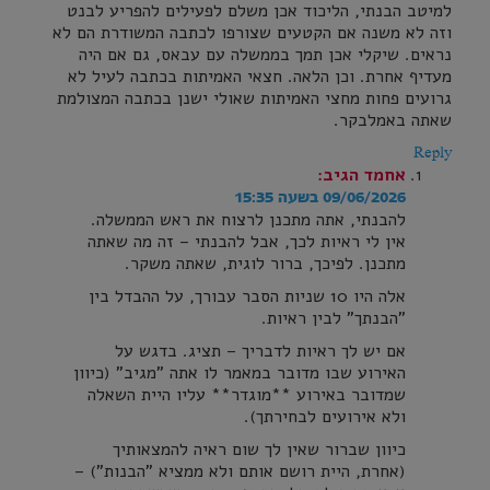
למיטב הבנתי, הליכוד אכן משלם לפעילים להפריע לבנט
וזה לא משנה אם הקטעים שצורפו לכתבה המשודרת הם לא
נראים. שיקלי אכן תמך בממשלה עם עבאס, גם אם היה
מעדיף אחרת. וכן הלאה. חצאי האמיתות בכתבה לעיל לא
גרועים פחות מחצי האמיתות שאולי ישנן בכתבה המצולמת
שאתה באמלבקר.
Reply
אחמד
הגיב:
09/06/2026 בשעה 15:35
להבנתי, אתה מתכנן לרצוח את ראש הממשלה.
אין לי ראיות לכך, אבל להבנתי – זה מה שאתה
מתכנן. לפיכך, ברור לוגית, שאתה משקר.
אלה היו 10 שניות הסבר עבורך, על ההבדל בין
"הבנתך" לבין ראיות.
אם יש לך ראיות לדבריך – תציג. בדגש על
האירוע שבו מדובר במאמר לו אתה "מגיב" (כיוון
שמדובר באירוע **מוגדר** עליו היית השאלה
ולא אירועים לבחירתך).
כיוון שברור שאין לך שום ראיה להמצאותיך
(אחרת, היית רושם אותם ולא ממציא "הבנות") –