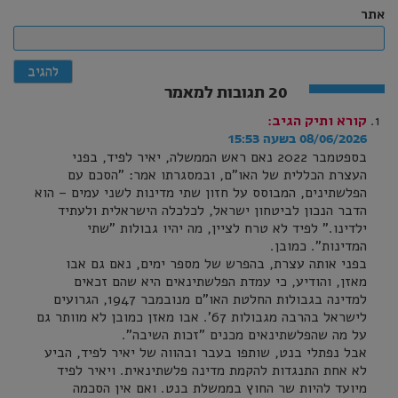
אתר
20 תגובות למאמר
קורא ותיק
הגיב:
08/06/2026 בשעה 15:53
בספטמבר 2022 נאם ראש הממשלה, יאיר לפיד, בפני
העצרת הכללית של האו"ם, ובמסגרתו אמר: "הסכם עם
הפלשתינים, המבוסס על חזון שתי מדינות לשני עמים – הוא
הדבר הנכון לביטחון ישראל, לכלכלה הישראלית ולעתיד
ילדינו." לפיד לא טרח לציין, מה יהיו גבולות "שתי
המדינות". כמובן.
בפני אותה עצרת, בהפרש של מספר ימים, נאם גם אבו
מאזן, והודיע, כי עמדת הפלשתינאים היא שהם זכאים
למדינה בגבולות החלטת האו"ם מנובמבר 1947, הגרועים
לישראל בהרבה מגבולות 67'. אבו מאזן כמובן לא מוותר גם
על מה שהפלשתינאים מכנים "זכות השיבה".
אבל נפתלי בנט, שותפו בעבר ובהווה של יאיר לפיד, הביע
לא אחת התנגדות להקמת מדינה פלשתינאית. ויאיר לפיד
מיועד להיות שר החוץ בממשלת בנט. ואם אין הסכמה