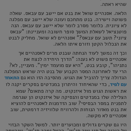
שהיא ראתה.
הלאה. אסנהיים שואל את בנט אם יישב עם עבאס. שאלה
פשוטה וישירה. בנט מתחכם ועונה שלא יישב עם מפלגה
לא ציונית. כלומר מסרב לומר שלא יישב עם עבאס. הנה
פוטנציאל לשאלת המשך סופר חשובה ומעניינת: "עבאס
ציוני? תשב עם עבאס?" אסנהיים לא שואל. מחליק לבנט
את הנכלול הקטן וזורם איתו הלאה.
וכך זה נמשך לעוד הנחתה שבנט מרים לאסנהיים אך
אסנהיים פשוט לא נענה: "הדרך היחידה לנצח את
נתניהו", קובע בנט, "היא עם מועמד ימין". מעניין, לא?
הרי עד לאחרונה המסר הקבוע של בנט היה שראש המפלגה
הגדולה צריך להוביל את הגוש. מהסיבה הזו הוא גם
התאחד
, כדי שהאיחוד והיתרון במנדטים בסקרים יקנה לו
עם לפיד
את ראשות הגוש מול איזנקוט. מה קרה פתאום? שמא
הצלילה שלו במנדטים והנסיקה של איזנקוט הן שגרמה
לתפנית במסר הבסיסי? שוב הזדמנות לאסנהיים להוציא
את בנט מאזור הנוחות ולהרוויח טלוויזיה דרמטית, שוב
אסנהיים לא מקשה.
היו גם שקרים גדולים ומכוערים יותר. למשל השקר הבזוי
על הוריה של סגן שיר חג'אג', הרצל ומרב חג'אג', שנרצחה