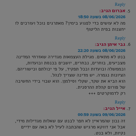
Reply
אברום
הגיב:
08/06/2026 בשעה 18:50
מה לא עושים כדי לפגוע בימין? מאתרגים נוכל ועורכים לו
יחצנות בפית הליטוף
Reply
גבי איתן
הגיב:
08/06/2026 בשעה 22:20
בנט לא מתאים. מגילת העצמאות מגדירה שאזרחי המדינה
מצביעים, בוחרים, נבחרים, יושבים בכנסת ובועדות,
ובממשלה ובועדות ובכל תפקיד, על פי יכולתם וכישוריהם.
הציונות נגמרה. יש מדינה שצריך לנהל.
הוא הביא את שקד, שקלי וסילמןן. הוא שבוי בידי החשיבה
של פורום קהלת ההרסנית.
רק לדמוקרטים +++
Reply
אייל
הגיב:
09/06/2026 בשעה 00:59
זה נכון שהמראיין לא חפר לבנט עם שאלות מגדילות מידי,
אבל אני דווקא מרגיש שהכתבה לעיל לא באה עם ידיים
נקיות, ולא בנט.