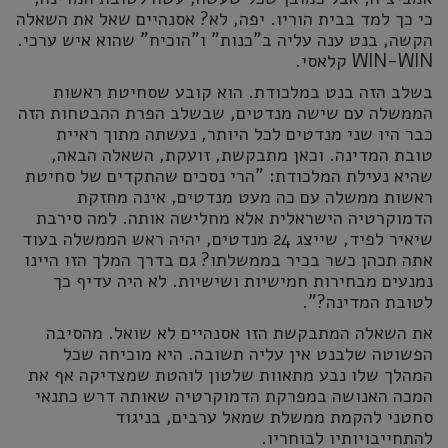
כי כך למד בבית הוריו. יפה, לא? אסנהיים שאל את השאלה
הקשה, בנט ענה עליה ב"כנות" ו"הוכיח" שהוא איש ערכי.
WIN-WIN קלאסי.
בשלב הזה בנט במלכודת. הוא קובע שסחיטת ראשות
הממשלה עם שישה מנדטים, שבשלב הפרת ההבטחות הזה
כבר היו שני מנדטים לכל היותר, נעשתה מתוך ראיית
טובת המדינה. וכאן מתבקשת, זועקת, השאלה הבאה,
שהיא נעילת המלכודת: "הרי נסכים שהתקדים של סחיטת
ראשות ממשלה עם כה מעט מנדטים, אינה מחזקת
הדמוקרטיה הישראלית אלא מחלישה אותה. למה סירבת
שיאיר לפיד, שייצג 24 מנדטים, יהיה ראש הממשלה בעוד
אתה תכהן כשר בכיר בממשלתו? גם בדרך המלך הזו היינו
נמנעים מבחירות חמישיות ושישיות. לא היה עדיף כך
לטובת המדינה?".
את השאלה המתבקשת הזו אסנהיים לא שואל. מהסיבה
הפשוטה שלבנט אין עליה תשובה. היא מוכיחה שכל
המהלך שלו נבע מתאוות שלטון לוהטת שמצדיקה אף את
המכה האנושה במפרקת הדמוקרטיה שאותה דרש כתנאי
סחטני להקמת ממשלת שמאל ערבים, בניגוד
להתחייבויותיו לבוחריו.