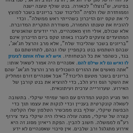
בפיגוע, ש"נוצלו" לכאורה. בנט שולף טענה ישנה
וממוחזרת שלו ולפיה "הליכוד שכר בריונים בשכר לפוצץ
לי את טקס יום הזיכרון כשהייתי ראש ממשלה". וכדי
להוכיח את טענתו החמורה, משודרת התקרית המדוברת.
אלא שכולם, אולי חוץ מאסנהיים, הרי יודעים שהאנשים
המתועדים צועקים לעברו באותו טקס ביום הזיכרון אינם
"בריונים בשכר שהליכוד שלח", אלא מרב והרצל חג'אג',
שבהם השתמש בנט בקמפיין שלו ובהם, לתחושתם גם
בגד, כשהפר את כל הבטחותיו.
איש לא שלח אותם לצעוק
. אסנהיים היה אמור לשאול אותו:
לו ואיש גם לא שילם להם
"אתה מאשים את ההורים השכולים מרב והרצל חג'אג' שהם
בריונים בשכר מטעם הליכוד?" אבל אסנהיים זורם ומחליק
את השקר הגס ורע הלב, כדי להוציא את בנט קורבן של
האירוע. שערורייה ערכית ועיתונאית.
ואז מגיע הקטע המדהים עם השר עמיחי שיקלי. בתשובה
לשאלה קונקרטית בעניין וכדי לנקות את עצמו תוך כדי
הכפשת שיקלי, שולף בנט ממכשיר הטלפון שלו הקלטה
קצרה של שיקלי, ממנה עולה כאילו היה שיקלי בעד צירוף
רע"מ לממשלה. חשוב להבין. הפקת ריאיון מסוג זה היא
אירוע מתגלגל ורב שלבים. אין סיכוי שאסנהיים לא ידע