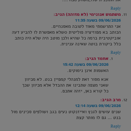
Reply
משתמש אנונימי (לא מזוהה)
הגיב:
09/06/2026 בשעה 11:35
אני התרשמתי מאוד לטובה מאסנהיים.
הכותב בא מפוזיציה פוליטית 0שלא מאפשרת לו להביע דעה
אוביקטיבית ברמה כל שהיא ולכן מוטב היה שלא היה כותב
כלל ביקורת בוטה שאינה ענינית.
Reply
אחמד
הגיב:
09/06/2026 בשעה 15:42
האשמות אינן נימוקים.
אנא מסור זאת למנהלי קמפיין בנט. לא מכיוון
שאני מצפה שתבינו את ההבדל אלא מכיוון שכך
כל קורא באן, יזהה אתכם.
מרב
הגיב:
09/06/2026 בשעה 12:14
שנים עושים לגנץ ואייזנקוט נעים בגב ושולפים סכינים מול
בנט … גם לו מותר קצת
Reply