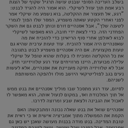
בשלב העריכה הסופי שבנט עושה תרגיל שקוף של הצגת
רבע אמת תוך עוול לשיקלי. הוא אמור היה להגיד לבנט:
"רגע, אל תעצור את ההקלטה, בוא נשמע מה שיקלי אמר
לפני ואחרי הקטע שאתה משמיע, המסר שלו הפוך לגמרי
לטענה שלך", אבל אסנהיים זורם ונותן לבנט גם את השקר
הפחדני הזה. כדי לצאת ידי חובה, הוא מאפשר לשיקלי
לבוא לאולפן אחרי סוף הריאיון כדי להוכיח את מה
שאסנהיים היה אמור להוכיח. עוד טעות ערכית שהיא גם
טעות מקצועית. אם היה אסנהיים משמיע לבנט בתגובה
את כל ההקלטה ומוכיח לו בקלות שהוא טופל על שיקלי
עלילה מכוערת, היינו מרוויחים עוד רגע טלוויזיוני חזק.
אבל לא טלוויזיה חזקה מעניינת את אסנהיים, אלא לעשות
נעים בגב לפוליטיקאי היושב מולו ולהפקה המשותפת
לשניהם.
לסיום, עוד רגע מתסכל שבו מוליך אסנהיים את בנט ממש
אל תוך המלכודת ואז, במקום לנעול אותה, הוא מאפשר לו
לאכול את הגבינה ולצאת שבע ומרוצה לדרכו.
אסנהיים שואל את בנט שאלה נכונה ומתבקשת: האם
הקמת את הממשלה מתוך אמביציה אישית או כי ראית את
טובת המדינה. בנט מודה בכנות מעושה שאכן יש כאן גם
אמביציה, אבל כמובן שכל שעשה, עשה לטובת המדינה,