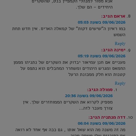
אנא מסור למנהלי הקמפיין בנט, שהשקרים
היחידים – הם שלך.
אראם
הגיב:
09/06/2026 בשעה 05:03
כמו ראיון ה"שישים דקות" של קמאלה האריס. אין חדש תחת
השמש
Reply
ימינה
הגיב:
09/06/2026 בשעה 05:19
מעניים אם חנן עמיאור יבדוק את השקרים של נתניהו מממן
החמאס ומגרש היהודים ומשחרר המחבלים הוא נתפס על
קטנות הוא חלק ממכונת הרעל
Reply
סמולה
הגיב:
09/06/2026 בשעה 20:36
מספיק לקרוא את השקרים הממוחזרים שלך. אין
צורך מעבר לזה…
דדה מנתניה
הגיב:
09/06/2026 בשעה 06:04
מה זה משנה מה הוא שאל אותו , גם ככה אף אחד לא רואה
את התוכנית שלו,משחק מכור….