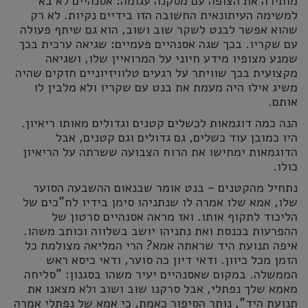
מותירה את הצופה עם מסקנה עגומה: אסנהיים לא בא
למשימה העיתונאית החשובה הזו בידיים נקיות. לא רק
שהוא אפשר לבנט לשקר שוב ושוב, הוא גם שיתף פעולה
עם שקריו. בכך שגה אסנהיים פעמיים: שגיאה ערכית בכך
שמנע מצופיו מידע חיוני על המרואיין שלו, ושגיאה
מקצועית בכך שוויתר על רגעים טלוויזיוניים חזקים שהיה
משיג אילו היה מעמת את בנט עם שקריו ולא מלבין לו
אותם.
הנה כמה דוגמאות לכשלים קטנים וגדולים מאותו ריאיון.
היו כמובן עוד כשלים, גם גדולים וגם קטנים, אבל
הדוגמאות ימחישו את הרוח הצבועה ששרתה על הריאיון
כולו.
נתחיל מהקטנים – בנט אומר שבנאום ההשבעה הסוער
שלו, אמא שלו אמרה לו שנתניהו סימן בידיו לח"כים של
הליכוד לתקוף אותו. ואז מראה אסנהיים סרטון של
ההפרעות בכנסת ואת נתניהו יושב בשלווה וכותב משהו.
איפה תנועת היד שראתה אמא? הרי המליאה מצולמת כל
הזמן מכל כיוון. ודאי דיון כה סוער, ודאי כיסא ראש
הממשלה. במקום שאסנהיים יעיר משהו בסגנון: "סליחה
מאמא שלך נפתלי, אבל סרקנו שוב ושוב ולא מצאנו את
תנועת היד", נותר הסיפור כאמת, כי אמא של נפתלי אמרה