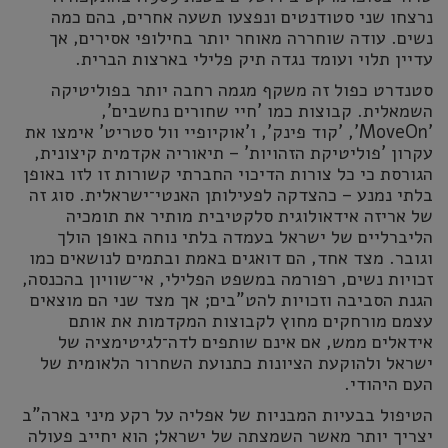
נרצחו שני סטודנטים ונפצעו תשעה אחרים, בהם כמה
נשים. עודה שוחררה מאוחר יותר בחילופי אסירים, אך
עדיין תלוי ועומד נגדה תיק פלילי בארצות הברית.
סטנדרט כפול זה משקף מגמה רחבה יותר בפוליטיקה
השמאלית. קבוצות כמו 'חיי שחורים נחשבים',
'MoveOn', 'קוד פינק', ו'אוקיופיי וול סטריט' אימצו את
עקרון 'פוליטיקת הזהויות' – תיאוריה אקדמית קיצונית,
הגורסת כי כל צורות הדיכוי החברתי קשורות זו לזו באופן
בלתי נמנע – כהצדקה לפעילותן האנטי־ישראלית. סוג זה
של אריזה אידאולוגית סלקטיבית מותיר את תומכיה
הליברליים של ישראל בעמדה בלתי נוחה באופן הולך
וגובר. מצד אחד, הם דואגים באמת ובתמים לנושאים כמו
זכויות נשים, רפורמה במשפט הפלילי, אי־שוויון בהכנסה,
הגנת הסביבה וזכויות להט"בים; אך מצד שני הם מוצאים
עצמם מורחקים מחוץ לקבוצות המקדמות את אותם
אידאלים ממש, אם אינם שותפים לדה־לגיטימציה של
ישראל ולהוקעת הציונות כתנועת השחרור הלאומית של
העם היהודי.
הטיפול בבעיות המבניות של אפליה על רקע מיני בארה"ב
יצריך יותר מאשר השמצתה של ישראל; הוא יחייב פעולה