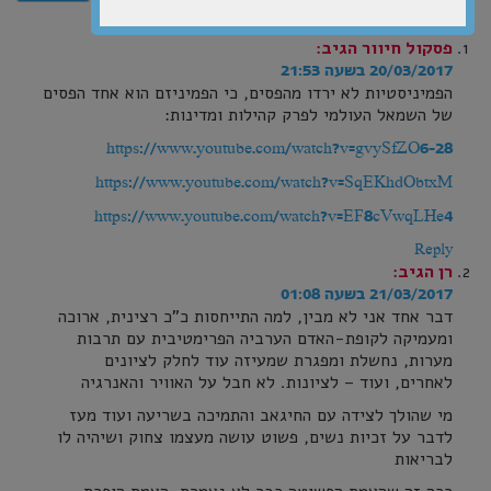
14 תגובות למאמר
פסקול חיוור
הגיב:
20/03/2017 בשעה 21:53
הפמיניסטיות לא ירדו מהפסים, כי הפמיניזם הוא אחד הפסים
של השמאל העולמי לפרק קהילות ומדינות:
https://www.youtube.com/watch?v=gvySfZO6-28
https://www.youtube.com/watch?v=SqEKhdObtxM
https://www.youtube.com/watch?v=EF8cVwqLHe4
Reply
רן
הגיב:
21/03/2017 בשעה 01:08
דבר אחד אני לא מבין, למה התייחסות כ"כ רצינית, ארוכה
ומעמיקה לקופת-האדם הערביה הפרימטיבית עם תרבות
מערות, נחשלת ומפגרת שמעיזה עוד לחלק לציונים
לאחרים, ועוד – לציונות. לא חבל על האוויר והאנרגיה
מי שהולך לצידה עם החיגאב והתמיכה בשריעה ועוד מעז
לדבר על זכיות נשים, פשוט עושה מעצמו צחוק ושיהיה לו
לבריאות