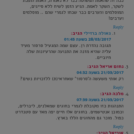
ככה זה שהאמת הפשוטה כבר לא נאמרת, האמת הופכת
לשקר, השקר לאמת. הגיע הזמן לשיח ללא סייגים,
המוסלמים והערבים כבר שכחו לגמרי שהם .. מוסלמים
וערבים!
Reply
גאולה ברזילי
הגיב:
28/03/2017 בשעה 01:45
תגובה נהדרת רן. עצם שמה המגעיל סרסור מעיד
עליה שהיא מזנה את התנועה שהרעיונות שלה
חיוביים.
נחום אריאל
הגיב:
21/03/2017 בשעה 04:32
רק אותי משעשה ה'סרסור' שאחראי(ת) ללזכויות נשים?
Reply
מלכה
הגיב:
21/03/2017 בשעה 07:39
התנהגות כזו מקובלת לגמרי בחוגים שמאלנים, ליברלים,
וכמובן אנטישמים. בחוגים אלו חיים יפה מאד עם סטנדרט
כפול. מוכר גם מהחוגים הללו בארץ.
Reply
אוריאל
הגיב: