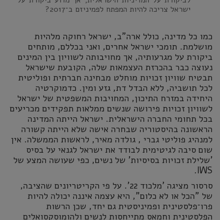
לביקורת על המדיניות הישראלית, אך מדוע ביקורת על
ישראל צריכה להיות המפתח לפמיניזם ב־2017?
כמו כל מדינה, כולל ארה"ב, ישראל רחוקה מלהיות
מושלמת. תומכי ישראל אחרים, ואני בכללם, מותחים
ביקורת על מגרעותיה, אך מחויבותה לשוויון בין המינים
נעוצה כבר בהכרזת העצמאות שלה, הקובעת שישראל
תבטיח שוויון זכויות מוחלט מבחינה חברתית ופוליטית
לכל תושביה, ללא הבדל דת, גזע ומין. כדמוקרטיה
היחידה במזרח התיכון, המחויבות המשפטית של ישראל
לשוויון זכויות פירושה שנשים ממלאות תפקידים מכריעים
בכל תחומי החברה הישראלית. ישראל הייתה המדינה
הראשונה בהיסטוריה שבחרה אישה שלא הייתה קשורה
למנהיג פוליטי גברי , גולדה מאיר, לראשות הממשלה. אין
שום סיבה לגיטימית לבודד את ישראל לגנאי על בסיס
'שלילת זכויות בסיסיות' של נשים, כפי שעושה המצע של
IWS.
סרסור מציגה 'מלכוד 22'. על פי הקריטריונים שהציבה,
של "הכל או לא כלום", היא עצמה איננה יכולה להיות
פרו־פלסטינית ופמיניסטית גם יחד, שכן הרשות
הפלסטינית וחמאס מתייחסות לנשים ולהומוסקסואלים