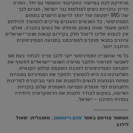
מרחיקת לכת במישור החקיקתי והעממי גם יחד. המרת
הדיון בזכויות נשים לפולמוס נגד ישראל, תגרום לכך
שה־IWS יתקשה עוד יותר לרשום הישגים בתחום
הפמיניסטי. כל האנשים ההגונים צריכים להמשיך להילחם
למען מעמד שווה באופן מוחלט של נשים בחברה. אולם
אין לכפות עלינו ליטול חלק בקידום קנאות אנטי־ישראלית
עיוורת כתנאי מוקדם לתמיכתנו בתנועה הפמיניסטית
הרחבה יותר.
כל מי שהעניין הפמיניסטי יקר ללבו צריך לבחור כעת אם
לאפשר לסרסור ולחבר מרעיה האנטי־ישראלים לחטוף את
התנועה הפמיניסטית לטובת השקפת עולמן הקנאית.
האלטרנטיבה היא להמשיך ולמקד את הפמיניזם בסוגיות
מפתח הנוגעות לנשים ולהפנות את חצי הביקורת למדינות
ולתנועות לפי חומרת הפגיעה האמתית שלהן בזכויות
האישה, במקום לבודד ולגנות את הדמוקרטיה היחידה
במזרח התיכון – ישראל.
_____________
המאמר פורסם באתר
. מאנגלית: שאול
'מכון גייטסטון'
לילוב