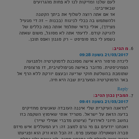
לעם שלנו ומזיקות לנו לא פחות מהגרועים
שבאויבינו.
אז אם אתה רוצה לשלוף את ביתך הקטנה
ולהשתמש בה ככלי לניגוח (בכנות – זה די מגעיל
מצידך), אולי כדאי שתלמד אותה כמה כללים של
לוגיקה קודם. לדעתי אתה לא מסוגל, משום שאתה
נשמע לי כמו סופיסט – רק סגנון ואפס תוכן.
מ
הגיב:
21/03/2017 בשעה 09:28
לינדה סרסור היא אישה מסוכנת לדמוקרטיה ולתנועה
הפמיניסטית. מדובר באישה מניפולטיבית, דו פרצופית
שתומכת בהשלטת חוקי שריעה ובעצם יורקת ללא הרף אל
באר הדמוקרטיה המערבית שבה היא חיה.
Reply
המבין נכון
הגיב:
21/03/2017 בשעה 09:41
״הדאגה העיקרית שלי איננה העובדה שאנשים מחזיקים
בדעה הזאת על ישראל. מטריד אותי שאימוץ השקפה כזו
נחשב חיוני לאירוע״ (ציטוט מדברי אמילי שייר)
ואנחנו יודעים גם מי גרם למצב זה: רע המעללים איש מיזם
סברה ושאטילה שמעון פרס. זה הכל הוא ורק הוא ופגיעתו
הרעה אשר לעולם לא נתרפא ממנה. לא נשכח ולא נסלח