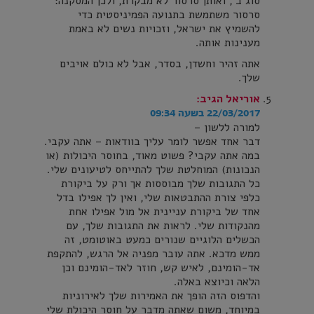
סוג ב', ואותן סרסור לא מבקרת, ולכן המסקנה:
סרסור משתמשת בתנועה הפמיניסטית כדי
להשמיץ את ישראל, וזכויות נשים לא באמת
מענינות אותה.
אתה זהיר וחשדן, בסדר, אבל לא כולם אויבים
שלך.
אוריאל
הגיב:
22/03/2017 בשעה 09:34
למורה ללשון –
דבר אחד אפשר לומר עליך בוודאות – אתה עקבי.
במה אתה עקבי? פשוט מאוד, בחוסר היכולות (או
הנכונות) המוחלטת שלך להתייחס לטיעונים שלי.
כל התגובות שלך מבוססות אך ורק על ביקורת
כלפי צורת ההתבטאות שלי, ואין לך אפילו בדל
אחד של ביקורת עניינית אל מול אפילו אחת
מהנקודות שלי. לראות את התגובות שלך, עם
הכשלים הלוגיים שנורים כמעט באוטומט, זה
ממש מדכא. אתה עובר מפניה אל הרגש, להתקפת
אד-הומינם, לאיש קש, חוזר לאד-הומינם וכן
הלאה וכיוצא באלה.
והדפוס הזה הופך את האמירות שלך לאירוניות
במיוחד, משום שאתה מדבר על חוסר היכולת שלי