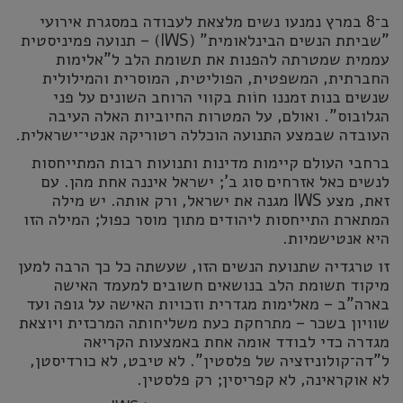
ב־8 במרץ נמנעו נשים מלצאת לעבודה במסגרת אירועי
"שביתת הנשים הבינלאומית" (IWS) – תנועה פמיניסטית
עממית שמטרתה להפנות את תשומת הלב ל"אלימות
החברתית, המשפטית, הפוליטית, המוסרית והמילולית
שנשים בנות זמננו חוֹות בקווי הרוחב השונים על פני
הגלובוס". ואולם, על המטרות החיוביות האלה העיבה
העובדה שבמצע התנועה הוכללה רטוריקה אנטי־ישראלית.
ברחבי העולם קיימות מדינות ותנועות רבות המתייחסות
לנשים כאל אזרחים סוג ב'; ישראל איננה אחת מהן. עם
זאת, מצע IWS מגנה את ישראל, ורק אותה. יש מילה
המתארת התייחסות ליהודים מתוך מוסר כפול; המילה הזו
היא אנטישמיות.
זו טרגדיה שתנועת הנשים הזו, שעשתה כל כך הרבה למען
מיקוד תשומת הלב בנושאים חשובים למעמד האישה
בארה"ב – מאלימות מגדרית וזכויות האישה על גופה ועד
שוויון בשכר – מתרחקת כעת משליחותה המרכזית ויוצאת
מגדרה כדי לבודד אומה אחת באמצעות הקריאה
ל"דה־קולוניזציה של פלסטין". לא טיבט, לא כורדיסטן,
לא אוקראינה, לא קפריסין; רק פלסטין.