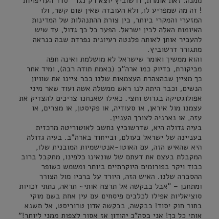
ממנה. זאת אומרת, דרשוביץ יוצא רק נגד *סדר העדיפויות*
! זה מה שמפריע לו, ולא העובדה שאין שום קשר, ולו
המזערי והמקרי ביותר, בין צורת ההתנהלות של המדינות
האיומות האלה לבין ישראל. הפער כל כך גדול, עד שיש
להעביר אותן לאותה פלנטה רעיונית נפרדת שבה כנראה
מתגורר דרשוביץ.
והוא ממשיך ואומר שישראל לא מושלמת ואינה חפה
מביקורת, בדיוק כמו ארה"ב (באמת תודה רבה), ומיד אחר
כך מציין שבהצהרת העצמאות שלנו כבר ציינו את שוויון
הנשים, וכבר היתה לנו ראש ממשלה אשה ועוד שאר מיני
אפולוגטיקה בגרוש וחצי. כאילו שאנחנו צריכים להצדיק את
עצמנו מול איראן, או סעודיה, או פקיסטן, או מצרים, או
עזה, או נארניה לצורך העניין.
בעיה גדולה היא, שדרשוביץ נחשב לאוטוריטה מרכזית
בעניינה של ישראל בעולם, ובייחוד בארה"ב. בעיה גדולה
היא שהאיש הזה, עם האוטו-אנטישמיות המובנית שלו,
המקבלת בעצם את דעתם של שונאינו כלפינו, מתקבל ברוב
כבוד ויקר בפורומים היוקרתיים ביותר ומשמש כשופר
ההסברה שלנו. האיש הזה, היורד על ברכיו מול הצורר
ומתחנן – "אבל בבקשה אל תרצח אותי~ תראה, נתתי זכויות
סוציאליות אפילו לכלבים פיסחים עם עין אחת בשם מוקי
בתור חוק יסוד! בבקשה, בבקשה אדון טרוריסט, אל תשנא
אותי כל כך! אני בסה"כ יהודון אז אסור לצפות ממני ליותר!"