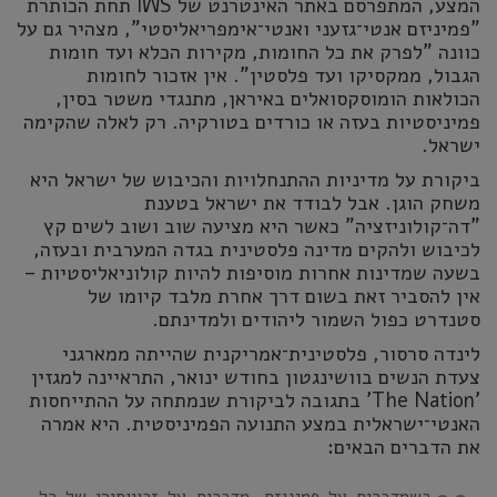
המצע, המתפרסם באתר האינטרנט של IWS תחת הכותרת
"פמיניזם אנטי־גזעני ואנטי־אימפריאליסטי", מצהיר גם על
כוונה "לפרק את כל החומות, מקירות הכלא ועד חומות
הגבול, ממקסיקו ועד פלסטין". אין אזכור לחומות
הכולאות הומוסקסואלים באיראן, מתנגדי משטר בסין,
פמיניסטיות בעזה או כורדים בטורקיה. רק לאלה שהקימה
ישראל.
ביקורת על מדיניות ההתנחלויות והכיבוש של ישראל היא
משחק הוגן. אבל לבודד את ישראל בטענת
"דה־קולוניזציה" כאשר היא מציעה שוב ושוב לשים קץ
לכיבוש ולהקים מדינה פלסטינית בגדה המערבית ובעזה,
בשעה שמדינות אחרות מוסיפות להיות קולוניאליסטיות –
אין להסביר זאת בשום דרך אחרת מלבד קיומו של
סטנדרט כפול השמור ליהודים ולמדינתם.
לינדה סרסור, פלסטינית־אמריקנית שהייתה ממארגני
צעדת הנשים בוושינגטון בחודש ינואר, התראיינה למגזין
'The Nation' בתגובה לביקורת שנמתחה על ההתייחסות
האנטי־ישראלית במצע התנועה הפמיניסטית. היא אמרה
את הדברים הבאים: