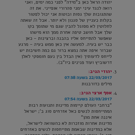
יהודה הראל כאן ב"מידה" לפני כמה ימים, ואני
רואה לנגד עיני ימני סהרורי אופייני. את זה
שהתגובות שלך גסות ובוטות אני יכול לפטור
בקלות כעניין של סגנון ולא יותר. אבל זה שאתה
לחלוטין לא מסוגל להבין שגם מי שתומך בקו
שלך אבל חושב טיפה אחרת ממך הוא מישהו
שאפשר להתייחס אליו בהבנה וברצינות – כאן
כבר יש בעיה. למעשה אין כאן ממש בעיה – מרגע
שברור איפה אתה נמצא ברור גם כמה חשיבות יש
לייחס לדעותיך (אין הבדל בין נעם חומסקי לאלן
דרשוביץ ועוד פנינים כיו"ב).
יהודי
הגיב:
22/03/2017 בשעה 07:38
מילים כדורבנות
אסף ארצי
הגיב:
22/03/2017 בשעה 07:54
"ברחבי העולם קיימות מדינות ותנועות רבות
המתייחסות לנשים כאל אזרחים סוג ב'; ישראל
איננה אחת מהן"
מדינות אחרות מוזכרות לא כהשוואה לישראל,
אלא כמדינות שבאמת מתייחסות לנשים כאזרחים