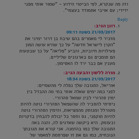
וזה מה שנקרא, לפי הביטוי הידוע – "שמור אותי מפני
ידידי; עם אויבי אתמודד בעצמי".
Reply
רונן
הגיב:
21/03/2017 בשעה 09:11
מזכיר לי מאמרים בהם שיבח בן דרור ימיני את
"הקרן לישראל חדשה" על כך שהיא עושה המון
פעילויות חיוביות, והביע "פליאה" על כך שבטעות
הם תומכים גם בארגונים שליליים.
מענין אם כבר ירד לו האסימון.
מורה ללשון והבעה
הגיב:
21/03/2017 בשעה 18:34
אוריאל, התגובה שלך נפלה לי מהשמיים:
לפני כמה ימים שאלה אותי בתי מה ההבדל בין
ימין סהרורי לבין שמאל סהרורי.
ניסיתי להסביר לה שהשמאל הסהרורי נוטה להיות
מטורלל ומנותק מהמציאות, והימין הסהרורי נוטה
להיות תוקפני, גס וחסר כל יכולת להבחין בדקויות
ובעומק. היא ביקשה שאדגים לה, והנה באה
התגובה שלך כמו בהזמנה. אני קורא את תגובתך
הנוכחית, כמו גם את זו שפרסמת למאמר של