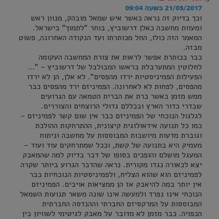
21/03/2017 בשעה 09:04
וכך בדיוק זה נראה כאשר איש שמאל מובהק, מנוון ראש
ומעוות מחשבה כאלן דרשוביץ, בוחר "לתמוך" בישראל.
המאמר הזה כולו, החל מכותרתו ועד הנקודה האחרונה, פשוט
מבזה.
כבר בכותרת אפשר לראות את צורת המחשבה העקומה
לחלוטין המתערבלת בראשו המבולבל של דרשוביץ – "…
הפעילות הפמיניסטיות ירדו מהפסים". לא אלן, הן לא ירדו
מהפסים, לפחות לא לאחרונה. הפמיניזם ירד מהפסים כבר
ממש מזמן כאשר כרת את הברית הטמאה עם הגרועים
שבדרי כדור הארץ ובכללם גדולי הרוצחים והצוררים.
לגלגול הנוכחי של הפמיניזם כבר אין שום קשר לפמיניזם –
כמו כל תנועה אידאולוגית קיצונית, ההתרחקות ההולכת
וגוברת מדעות מיושבות המבוססות על מחשבה וניתוח
מעמיק היא בתנועה של קשת, וככל שמתרחקים עוד ועוד –
המעגל מושלם והופכים בסופו של דבר בדיוק למה שהמאבק
יצא לכאורה נגדו מקורית. נראה שהדבר הגרוע ביותר שקרה
לפמיניזם הוא שהוא הצליח, ולפמיניסטיות הנוכחיות כבר
אין יותר במה להיאבק אז הן ממציאות אויבים. הפמיניזם
הנוכחי אינו נפרד ולמעשה אינו שונה משאר תנועות השמאל
המבוססות על המרקסיזם החברתי וההנדסה החברתית
הכפויה. כבר מזמן לא מדובר על מאבק לגיטימי לשוויון בין