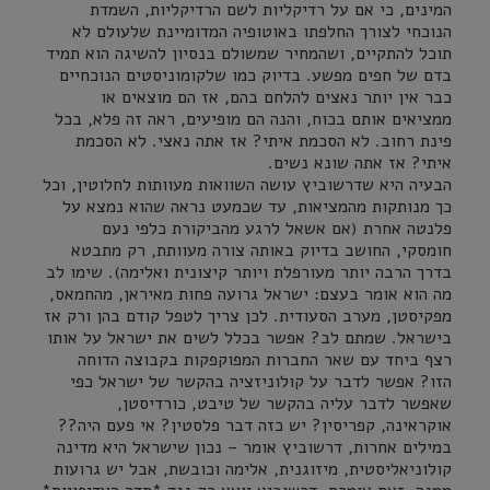
המינים, כי אם על רדיקליות לשם הרדיקליות, השמדת
הנוכחי לצורך החלפתו באוטופיה המדומיינת שלעולם לא
תוכל להתקיים, ושהמחיר שמשולם בנסיון להשיגה הוא תמיד
בדם של חפים מפשע. בדיוק כמו שלקומוניסטים הנוכחיים
כבר אין יותר נאצים להלחם בהם, אז הם מוצאים או
ממציאים אותם בכוח, והנה הם מופיעים, ראה זה פלא, בכל
פינת רחוב. לא הסכמת איתי? אז אתה נאצי. לא הסכמת
איתי? אז אתה שונא נשים.
הבעיה היא שדרשוביץ עושה השוואות מעוותות לחלוטין, וכל
כך מנותקות מהמציאות, עד שכמעט נראה שהוא נמצא על
פלנטה אחרת (אם אשאל לרגע מהביקורת כלפי נעם
חומסקי, החושב בדיוק באותה צורה מעוותת, רק מתבטא
בדרך הרבה יותר מעורפלת ויותר קיצונית ואלימה). שימו לב
מה הוא אומר בעצם: ישראל גרועה פחות מאיראן, מהחמאס,
מפקיסטן, מערב הסעודית. לכן צריך לטפל קודם בהן ורק אז
בישראל. שמתם לב? אפשר בכלל לשים את ישראל על אותו
רצף ביחד עם שאר החברות המפוקפקות בקבוצה הדוחה
הזו? אפשר לדבר על קולוניזציה בהקשר של ישראל כפי
שאפשר לדבר עליה בהקשר של טיבט, כורדיסטן,
אוקראינה, קפריסין? יש כזה דבר פלסטין? אי פעם היה??
במילים אחרות, דרשוביץ אומר – נכון שישראל היא מדינה
קולוניאליסטית, מיזוגנית, אלימה וכובשת, אבל יש גרועות