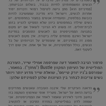
כשמדברים על פמיניזם, מדברים על זכויותיהן של כל
הנשים ומשפחותיהן לחיות בכבוד, בשלום ובביטחון.
[פמיניזם הוא] מתן גישה לטיפול רפואי וזכויות יסוד
אחרות לנשים, וישראל היא מדינה שממשיכה להיות
כובשת בפלסטין, ומעמידה אנשים במצור במחסומים. יש
נשים שילדו במחסומים כיוון שלא הספיקו להגיע בזמן
לבית־חולים. זה פשוט לא הגיוני לשאול אם יש מקום
בתנועה הפמיניסטית גם לאנשים התומכים במדינת
ישראל ואינם מותחים עליה ביקורת. אין מקום לאנשים
מסוג זה בפמיניזם. או שעומדים על זכויותיהן של כל
הנשים, כולל הפלסטיניות, או של אף אחת. אין שום דרך
לעקוף זאת.
סרסור הגיבה למאמר דעה שפרסמה אמילי שייר, העורכת
הפוליטית של העיתון המקוון Bustle ('מחוֹך'). במאמר,
שפורסם ב'ניו יורק טיימס', שואלת שייר מדוע יותר ויותר
נשים צריכות לבחור בין הציונות שלהן לפמיניזם שלהן:
הדאגה העיקרית שלי איננה העובדה שאנשים מחזיקים
בדעה הזאת על ישראל. מטריד אותי שאימוץ השקפה כזו
נחשב חיוני לאירוע שאמור לאחד את הפמיניסטיות. אני
שמחה לדון בפוליטיקה במזרח התיכון או להקשיב