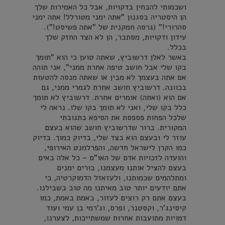
ושכמותי להבחין בדקויות, אבל כל האמירות שלך
הן היסטריה בסגנון "אתה ימני מטורלל! אתה ימני
סהרורי!" (גרסה חמקנית של "אתה פשיסט!").
עידון ודקויות, מסתבר, הן לא הצד החזק שלך
בכלל.
באשר לאלן דרשוביץ, שאתה טוען כי הוא "תומך
בקו שלי אבל חושב טיפה אחרת ממני", אני תוהה
אם אתה בעצמך לא מבין או שאתה מנסה להטעות
בכוונה. דרשוביץ חושב אחרת לגמרי ממני, גם
אם הוא (ואתה) אומרים אחרת. דרשוביץ לא תומך
כלל בקו שלי, ואני לא תומך בקו שלו. נראה לי
שלכל הפחות פספסת את הסיפא בתגובתי
המקורית. ברור שדרשוביץ חושב שהוא בעצם
עוזר לי ובעצם הוא בצד שלי, בדיוק כמוך. בדיוק
כמו הקרן לישראל חדשה, והפרלמנט האירופי,
והועדה לזכויות אדם של האו"ם – כל אלה באים
בעצם להציל אותנו מעצמנו, בורים ימנים
ומתלהמים שכמותנו, ולעזאזל הדמוקרטיה, כי
אתם יודעים יותר טוב מאיתנו מה טוב בשבילנו.
בעצם אתם רק רוצים לעזור, באמת באמת, כמו
קיסינג'ר, וקסטנר, ופרס, וג'רמי בן עמי ועוד
דמויות מתועבות אחרות שמשתייכות, לצערנו,