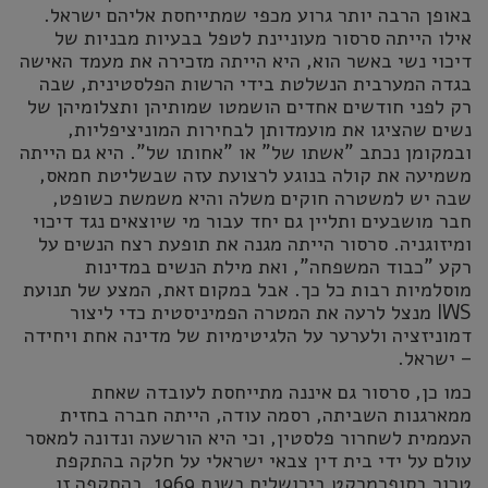
באופן הרבה יותר גרוע מכפי שמתייחסת אליהם ישראל.
אילו הייתה סרסור מעוניינת לטפל בבעיות מבניות של
דיכוי נשי באשר הוא, היא הייתה מזכירה את מעמד האישה
בגדה המערבית הנשלטת בידי הרשות הפלסטינית, שבה
רק לפני חודשים אחדים הושמטו שמותיהן ותצלומיהן של
נשים שהציגו את מועמדותן לבחירות המוניציפליות,
ובמקומן נכתב "אשתו של" או "אחותו של". היא גם הייתה
משמיעה את קולה בנוגע לרצועת עזה שבשליטת חמאס,
שבה יש למשטרה חוקים משלה והיא משמשת כשופט,
חבר מושבעים ותליין גם יחד עבור מי שיוצאים נגד דיכוי
ומיזוגניה. סרסור הייתה מגנה את תופעת רצח הנשים על
רקע "כבוד המשפחה", ואת מילת הנשים במדינות
מוסלמיות רבות כל כך. אבל במקום זאת, המצע של תנועת
IWS מנצל לרעה את המטרה הפמיניסטית כדי ליצור
דמוניזציה ולערער על הלגיטימיות של מדינה אחת ויחידה
– ישראל.
כמו כן, סרסור גם איננה מתייחסת לעובדה שאחת
ממארגנות השביתה, רסמה עודה, הייתה חברה בחזית
העממית לשחרור פלסטין, וכי היא הורשעה ונדונה למאסר
עולם על ידי בית דין צבאי ישראלי על חלקה בהתקפת
טרור בסופרמרקט בירושלים בשנת 1969. בהתקפה זו