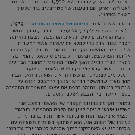
האייתוללה העניק לו סכום של 1,500 דולרים כדי שיחזור
לאנגליה ויארגן שם הפגנות של סטודנטים נגד שלטון
השאה באיראן.
בכאוס ששרר אחרי
ב-1979,
בריחתו של השאה מהמדינה
כל אחד היה יכול לקפוץ על עגלת המהפכה, וחסן רוחאני
היה בין הראשונים לעשות זאת. המהפכה המנצחת הייתה
חסרה בכוח אדם כדי למלא את עשרות אלפי המשרות
שפונו בידי המשטר הקודם, ורוחאני השתחל בקלות רבה
אל תוך הפרלמנט, ומשם החל בטיפוס למעלה. הוא זכה
לתארי כבוד דתיים והפך לאחד מתומכי המהפכה הגדולים
ביותר, כאשר קרא לפירוק הצבא הלאומי והפסקת
התשלומים לפנסיונרים ששירתו את השאה. רוחאני הבין
מהר מאוד שהמשטר החדש יצטרך להתבסס רבות על
שירותי ביטחון, ומיהר לספח את עצמו למשמרות המהפכה
כקצין קישור בין הצבא לעולם העסקים.
במהלך תקופת כהונתו הקצרה של האשמי רפסנג'אני
כשליט איראן שניסה לצנן את הלהט המהפכני, רוחאני
המציא את עצמו מחדש כמתון אשר תומך ברפורמות.
כעוזרו של רפסנג'אני, הוא השתתף בשיחות חשאיות עם
שליחי הנשיא האמריקני רייגן שהגיעו לטהרן יחד עם סוכן
בכיר במוסד הישראלי. בשנות התשעים, רוחאני נחשב