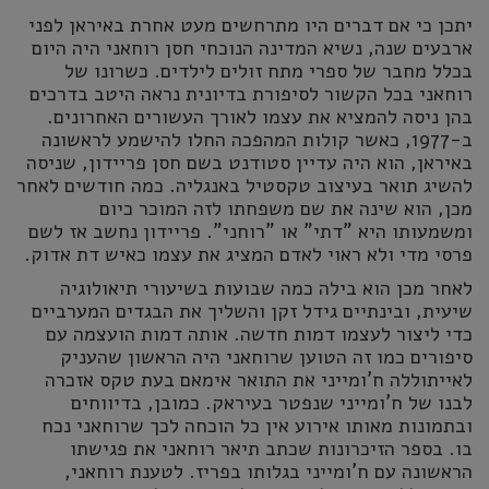
יתכן כי אם דברים היו מתרחשים מעט אחרת באיראן לפני
ארבעים שנה, נשיא המדינה הנוכחי חסן רוחאני היה היום
בכלל מחבר של ספרי מתח זולים לילדים. כשרונו של
רוחאני בכל הקשור לסיפורת בדיונית נראה היטב בדרכים
בהן ניסה להמציא את עצמו לאורך העשורים האחרונים.
ב-1977, כאשר קולות המהפכה החלו להישמע לראשונה
באיראן, הוא היה עדיין סטודנט בשם חסן פריידון, שניסה
להשיג תואר בעיצוב טקסטיל באנגליה. כמה חודשים לאחר
מכן, הוא שינה את שם משפחתו לזה המוכר כיום
ומשמעותו היא "דתי" או "רוחני". פריידון נחשב אז לשם
פרסי מדי ולא ראוי לאדם המציג את עצמו כאיש דת אדוק.
לאחר מכן הוא בילה כמה שבועות בשיעורי תיאולוגיה
שיעית, ובינתיים גידל זקן והשליך את הבגדים המערביים
כדי ליצור לעצמו דמות חדשה. אותה דמות הועצמה עם
סיפורים כמו זה הטוען שרוחאני היה הראשון שהעניק
לאייתוללה ח'ומייני את התואר אימאם בעת טקס אזכרה
לבנו של ח'ומייני שנפטר בעיראק. כמובן, בדיווחים
ובתמונות מאותו אירוע אין כל הוכחה לכך שרוחאני נכח
בו. בספר הזיכרונות שכתב תיאר רוחאני את פגישתו
הראשונה עם ח'ומייני בגלותו בפריז. לטענת רוחאני,