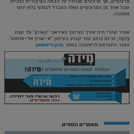
פרצופים, אך ארבעים שנותיו על הבמה הציבורית הוכיחו
שכל אחד מן הפרצופים האלו התברר לבסוף כלא יותר
ממסכה.
אמיר טהרי היה עורך העיתון האיראני ‘קאיהן’ עד שנת
1979, וכיום כותב טור קבוע בעיתון ‘א-שרק אל-אווסט’.
הטור התפרסם לראשונה באתר
.
מכון גייטסטון
מאמרים נוספים