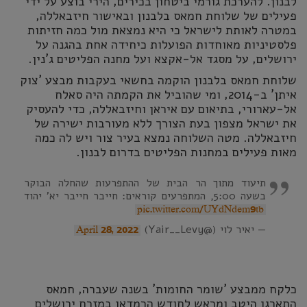
לבנון. להערכת גורמי ביטחון בכירים, הירי בוצע על ידי
פעילים של שלוחת חמאס בלבנון ובאישור חיזבאללה,
במטרה לאותת לישראל כי היא נמצאת מול כמה חזיתות
פלסטיניות מאוחדות הפועלות כיחידה אחת בהגנה על
ירושלים, על מסגד אל-אקצא ועל מחנה הפליטים ג'נין.
שלוחת חמאס בלבנון הוקמה בחשאי בעקבות מבצע 'צוק
איתן' ב-2014, ומי שהוביל את הקמתה היה סאלח
אל-עארורי, בתיאום עם איראן וחיזבאללה, כדי להעסיק
את ישראל מצפון בעת הצורך ללא מעורבות ישירה של
חיזבאללה. מטה השלוחה נמצא בעיר צור ויש לה כמה
מאות פעילים במחנות הפליטים בדרום לבנון.
תיעוד מתוך הר הבית של ההתפרעות שהחלה הבוקר
בשעה 5:00, המתפרעים קוראים: חייבר חייבר יא' יהוד
pic.twitter.com/UYdNdem9tb
— יאיר לוי (@Yair__Levy)
April 28, 2022
כלקח ממבצע 'שומר החומות' בשנה שעברה, חמאס
התארגן היטב ומראש לחודש הרמדאן במזרח ירושלים