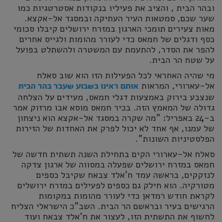
ובהר הבית , והציב את פעיליו בנקודות אסטרטגיות כמו
שער שכם, סמטאות העיר העתיקה ובמסגד אל-אקצא.
מאות צעירים תומכי הארגון במזרח ירושלים קיבלו סכומי
כסף ודגלים של חמאס כדי לעורר מהומות ולגייס אחרים
להפר את הסדר, להתעמת עם המשטרה ולהשתלט בפועל
על שטח הר הבית.
מי שהיה האחראי לכל הפעילות הזו הוא שוב סאלח
אל-עארורי, המראות
אותם ראינו בשבוע שעבר בהר הבית
שנצבע בירוק באמצעות דגלי חמאס, מעידים על הצלחה
גדולה של המאמץ הזה. בכיר חמאס מוסא אבו מרזוק אמר
ב-24 באפריל: "מה שקרה במסגד אל-אקצא הוא ניצחון
של עמנו, אף אחד לא יכול לפרק את האחדות של הזירות
הפלסטיניות השונות".
סאלח אל-עארורי הקים בתחילת השנה תשתית חדשה של
חמאס במזרח ירושלים שפעלה במסווה של ארגון צדקה
לנזקקים, בראשה עמד ח'אלד צבאח שקיבל כספים
מטורקיה. הוא חילק גם כספים לפעילים במזרח ירושלים
לקראת חודש רמדאן כדי לעורר מהומות במקומות
הרגישים בעיר ובראשם הר הבית. השב"כ הישראלי הצליח
לחשוף את התשתית הזו, לעצור את ח'אלד צבאח ועוד