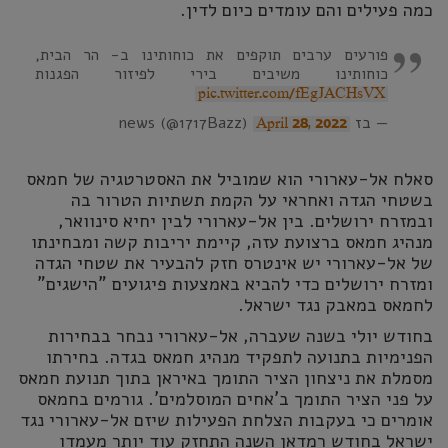
כמה פעילים והם עומדים כיום לדין.
פורעים ערבים תוקפים את כוחותינו ב- הר הבית,
כוחותינו משיבים בירי לפיזור הפגנות
pic.twitter.com/fEgJACHsVX
— בז news (@1717Bazz)
April 28, 2022
סאלח אל-עארורי הוא שמוביל את האסטרטגיה של חמאס
בשטחי הגדה ואחראי על הקמת תשתיות הטרור בה
ובמזרח ירושלים. בין אל-עארורי לבין יחיא סינוואר,
מנהיג חמאס ברצועת עזה, קיימת יריבות קשה ומבחינתו
של אל-עארורי יש אינטרס חזק להבעיר את שטחי הגדה
ומזרח ירושלים כדי להביא באמצעות פיגועים "הישגים"
לחמאס במאבק נגד ישראל.
בחודש יולי בשנה שעברה, אל-עארורי נבחר בבחירות
הפנימיות בתנועה לתפקיד מנהיג חמאס בגדה. בחירתו
מסמלת את ניצחון הציר התומך באיראן בתוך תנועת חמאס
על פני הציר התומך ב'אחים המוסלמים'. גורמים בחמאס
אומרים כי בעקבות הצלחת הפעילות שיזם אל-עארורי נגד
ישראל בחודש רמדאן השנה התחזק עוד יותר מעמדו