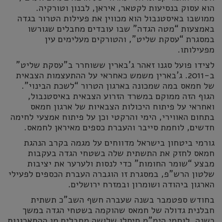
הוא עסוק בנסיעות לקטאר, איראן, לבנון וטורקיה.
ממושבו באיסטנבול הוא מכווין את פעילות הטרור בגדה
באמצעות “מטה הגדה” שבו עובדים מחבלים שגורשו
במסגרת “עסקת שליט”, והטורקים מעלימים עין
מפעילותו.
לצידו פועל סגנו זאהר ג'בארין ששוחרר ב"עסקת שליט"
ב-2011. ג’בארין משמש כאחראי על ההתעצמות הצבאית
של חמאס במה שמכונה בארגון הטרור “לשכת הבינוי”.
הגוף הזה ממוקם במשרד הזרוע הצבאית באיסטנבול,
ואחראי על פיתוח היכולות הצבאיות של ארגון חמאס
בתחום האווירי, הימי והרקטי וכן על פיתוח אמצעי לחימה
חדשים, לוחמת סייבר והעברת כספים מאיראן לחמאס.
גורמי ביטחון בישראל מדווחים על מגמה בקרב הנהגת
חמאס לחזק את התשתית שלה בשטחי הגדה בעקבות
מבצע “שומר החומות” כדי לנסות ולערער את יציבות
שלטון הרש”פ, במסגרת זו הוגברה העברת הכספים לפעילי
הארגון ביהודה ושומרון ובמזרח ירושלים.
בחודש ספטמבר בשנה שעברה חשף השב"כ תשתית
חבלנית גדולה של חמאס שהוקמה בשטחי הגדה במשך
כשנה. לוחמי הימ"מ חיסלו שלושה מחבלים מן ההתארגנות