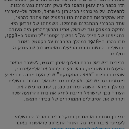
הזו בכפר בית ענאן ותפסו כלי נשק וחגורות נפץ מוכנות
להפעלה. על פי גורמי הביטחון בישראל, סאלח אל-עארורי
הוא שהקים את התשתית הזו והפעיל את אחמד זהראן,
אחד מבכירי המחבלים שחוסלו. משפחתו של זהראן היא
ותיקה במאבק נגד ישראל, אחיו זהראן זהראן היה מעורב
בחטיפתו של חייל צה"ל נחשון וקסמן ז"ל וחוסל ב-1998,
סבו נהרג ב-1948 במהלך הקרבות על הקסטל באזור
ירושלים. התשתית הזו הופעלה מאיסטנבול שבטורקיה
ומלבנון.
בכירים בישראל ובהם האלוף איתן דנגוט, לשעבר מתאם
הפעולות בשטחים, קראו בעבר לחסל את אל-עארורי,
שהינו בבחינת "פצצה מתקתקת" שכל העת מתכננת ביצוע
פיגועים נגד ישראל. פעילותו נגד ישראל במזרח ירושלים
במהלך רמדאן השנה ומדרום לבנון, שוב מדגישה את
הצורך בכך שישראל חייבת לחזק את כוח ההרתעה שלה
ולחדש את הסיכולים הממוקדים של בכירי חמאס.
יוני בן מנחם הוא מזרחן וחוקר בכיר במרכז הירושלמי
לענייני ציבור ומדינה. הטור התפרסם לראשונה באתר
.