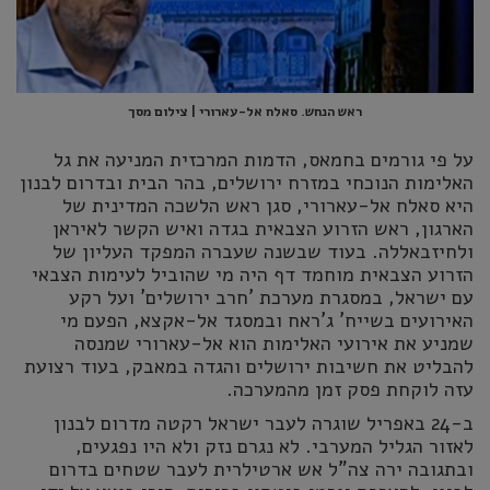
ראש הנחש. סאלח אל-עארורי | צילום מסך
על פי גורמים בחמאס, הדמות המרכזית המניעה את גל
האלימות הנוכחי במזרח ירושלים, בהר הבית ובדרום לבנון
היא סאלח אל-עארורי, סגן ראש הלשכה המדינית של
הארגון, ראש הזרוע הצבאית בגדה ואיש הקשר לאיראן
ולחיזבאללה. בעוד שבשנה שעברה המפקד העליון של
הזרוע הצבאית מוחמד דף היה מי שהוביל לעימות הצבאי
עם ישראל, במסגרת מערכת 'חרב ירושלים' ועל רקע
האירועים בשייח' ג'ראח ובמסגד אל-אקצא, הפעם מי
שמניע את אירועי האלימות הוא אל-עארורי שמנסה
להבליט את חשיבות ירושלים והגדה במאבק, בעוד רצועת
עזה לוקחת פסק זמן מהמערכה.
ב-24 באפריל שוגרה לעבר ישראל רקטה מדרום לבנון
לאזור הגליל המערבי. לא נגרם נזק ולא היו נפגעים,
ובתגובה ירה צה"ל אש ארטילרית לעבר שטחים בדרום