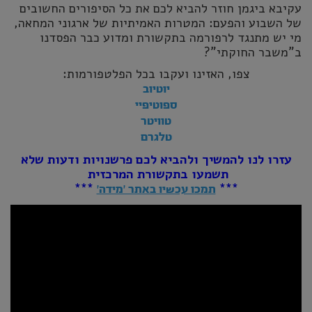
עקיבא ביגמן חוזר להביא לכם את כל הסיפורים החשובים
של השבוע והפעם: המטרות האמיתיות של ארגוני המחאה,
מי יש מתנגד לרפורמה בתקשורת ומדוע כבר הפסדנו
ב"משבר החוקתי"?
צפו, האזינו ועקבו בכל הפלטפורמות:
יוטיוב
ספוטיפיי
טוויטר
טלגרם
עזרו לנו להמשיך ולהביא לכם פרשנויות ודעות שלא
תשמעו בתקשורת המרכזית
***
***
תמכו עכשיו באתר 'מידה'