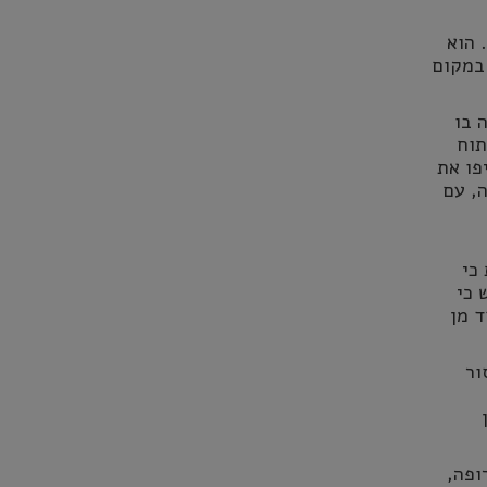
 הוא
 במקום
 בו
יתוח
פו את
, עם
כי
 כי
ד מן
ור
אירופה,