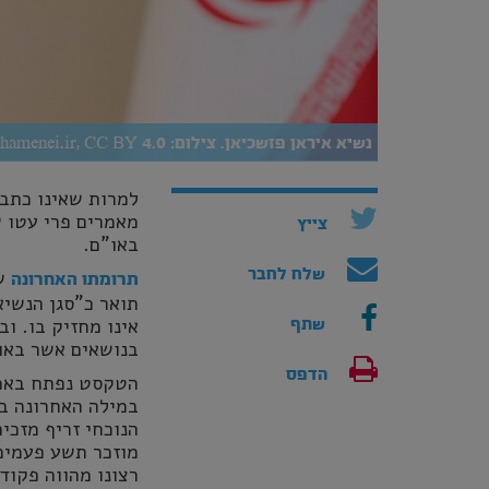
נשיא איראן פזשכיאן. צילום: Khamenei.ir, CC BY 4.0
למרות שאינו כתב 
מאמרים פרי עטו ש
צייץ
באו"ם.
של
שלח לחבר
תרומתו האחרונה
תואר כ"סגן הנשיא
אינו מחזיק בו. ו
שתף
בנושאים אשר באו
הדפס
הטקסט נפתח באמיר
במילה האחרונה בכ
הנוכחי זריף מזכי
מוזכר תשע פעמים,
רצונו מהווה פקוד