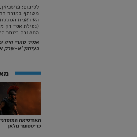
לסיכום: פזשכיאן,
משותף במזרח התי
האיראנית הגוססת 
(נפילת אסד רק מפ
החשובה ביותר הי
בעיתון ‘א-שרק 
מאמ
האודסיאה המוסרני
כריסטופר נולאן