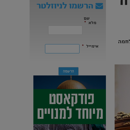
ח
הרשמו לניוזלטר
שם
מלא
*
ראשון
לחמה
אימייל
*