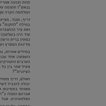
תחת הנהגה אמריקנ
בנאט"ו חתומה על
המלחמה הקרה אך 
זריף, מנגד, מציע
במילה "לחקות" כ
ואת ציר ההתנגדות
עוד היה בשלטון),
כמעין ברית ורשה 
מדינות המפרץ ועד
במילים אחרות, גר
השפעה: אחד עבור
הערבים והטורקים.
פעיל אחר בין כל 
הציונית"?
ואולם, זריף מתחי
יכולה להוביל לשי
מאוחד בתמיכתו למ
אברהם התגלו כ"חס
הפלסטינית. אבל 
הפתרון, על פי זרי