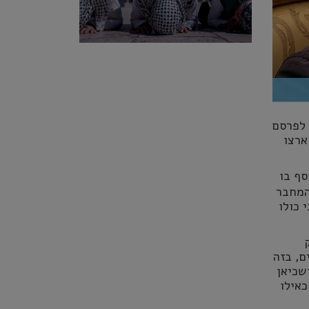
 לפרסם
ארצו
סף בו
המחבר
 כולו
ם, בזה
שכיאן
כאילו