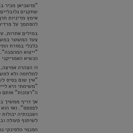
"פזשכיאן מכיר ב
שחקנים גלובליים 
אימץ מדיניות חוץ
להסתמך על פרדיג
במילים אחרות, על
כלכלי במזרח התיכ
"ייצוא המהפכה". 
הנשיא האמריקני 
זו הצהרה אמיצה,
למלחמה ולא למשא
"אין שום בסיס לש
"משימתי היא לייש
ה"רצונות" אותם מ
אך זריף ממשיך בט
לפספס". ואז הוא 
ושכנותיה יכולות 
לשיתוף פעולה ובי