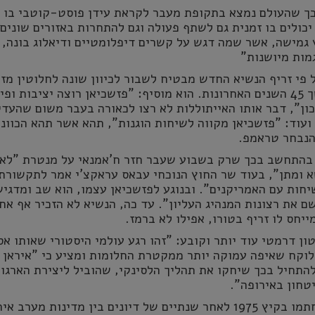
כך שהעולם נמצא בתקופת מעבר לקראת עידן פוסט-קוטבי בו
יכולים בו זמנית גם לשתף פעולה וגם להתחרות באזורים שונים.
 גמישה, אשר שמה דגש על קשרים דיפלומטיים ודיאלוג בונה,
מות מיושנות"
 פי זריף הנשיא החדש מבטיח לשבור לכיוון שונה לחלוטין מזה
צעד המשטר במשך 45 השנים האחרונות. הוא מוסיף: "פזשכיאן רוצה יציבות ופ
ון", דבר אותו האייתוללות לא רצו לכאורה בעבר משום שהעדי
ועוד: "פזשכיאן מקווה לשיחות הוגנות", תהא אשר תהא הכוונה
הנבחר טראמפ.
 בהתחשב בכך שרק בשבוע שעבר חזר ח'אמנאי על מנטרת "לא
 ומתן", בעוד שר החוץ הנוכחי עבאס עראקצ'י אמר לתקשורת 
יחות עם האמריקנים". ובנוגע לפזשכיאן עצמו, הוא שב ומדגיש
ם את רצונות המנהיג העליון". עד כה, הנשיא לא הזכיר אף אח
ייחס לו זריף בטורו, אפילו לא ברמז.
ון דרמטי עוד יותר וקובע: "זהו רגע עולמי היסטורי שאותו אס
לוקח שאיפה עמוקה יותר ממקטרת החלומות ומציע כי "איראן
להתחיל בכך שיחקו את תהליך הלסינקי, שהוביל ליצירת הארגון
טחון באירופה".
הסכמי הלסינקי נחתמו בקיץ 1975 לאחר שנתיים של דיונים בין מדינות מערב 