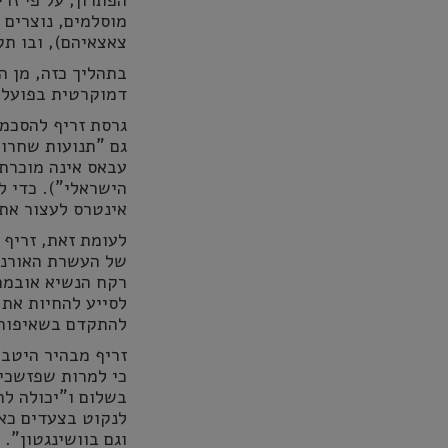
צאצאיהם), ובו ת
בתהליך כזה, מן ה
דמוקרטית בפועל"
גרסת זריף להסכמי
גם "תנועות שחרו
עבאס אינה מוכרת 
הישראלי"). כדי ל
אינטרס לעצור את 
לעומת זאת, זריף 
רקח הנשיא אובמה 
לסייע להחיות את 
להתקדם בשאיפות ה
זריף מבהיר היטב 
כי למרות שפזשכיא
בשלום ו"יכולה ל
לנקוט בצעדים כאל
וגם בוושינגטון".