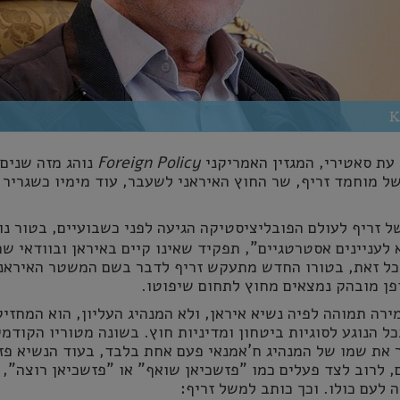
עת סאטירי, המגזין האמריקני
Foreign Policy
נוהג מזה שנים
ל מוחמד זריף, שר החוץ האיראני לשעבר, עוד מימיו כשגריר 
 זריף לעולם הפובליציסטיקה הגיעה לפני כשבועיים, בטור נו
 לעניינים אסטרטגיים", תפקיד שאינו קיים באיראן ובוודאי ש
בכל זאת, בטורו החדש מתעקש זריף לדבר בשם המשטר האיראני
פן מובהק נמצאים מחוץ לתחום שיפוטו.
ה תמוהה לפיה נשיא איראן, ולא המנהיג העליון, הוא המחזיק
ל הנוגע לסוגיות ביטחון ומדיניות חוץ. בשונה מטוריו הקודמי
ר את שמו של המנהיג ח'אמנאי פעם אחת בלבד, בעוד הנשיא פז
 לרוב לצד פעלים כמו "פזשכיאן שואף" או "פזשכיאן רוצה", 
ה לעם כולו. וכך כותב למשל זריף: