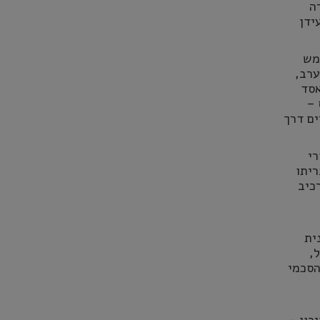
ה
ידן
מש
ערב,
אסד
 –
ים דרך
רי
ריתו
כיב
ית
,
הסכמי
כון –