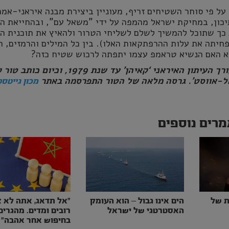
 על פי סוחר השטיחים זריף, מעוניין ביצירת מבנה איראני-אמר
כון, במחיקת ישראל מהמפה על ידי "משאל עם", ובהחייאת ה
כך שתוכל להמשיך לשלם לשליחי הטרור ולהאיץ את תוכנית הג
חיתה את עלות ההרפתקאות האלו). בין כל המילים והרמזים, 
א האם הנשיא טראמפ עצמו יתפתה לרכוש שטיח כזה?
אמיר טהרי היה עורך העיתון האיראני ‘קאיהן’ עד שנת 1979, וכיו
אל-אווסט’. גרסה מלאה של הטור התפרסמה באתר
מכון גייטסט
רים נוספים
ת של
הים אינו גבול – הוא העומק
״אל תדאג, אתה לא צ
האסטרטגי של ישראל
רובים ומדים. מהגרים
בחיפוש אחר אהבה״