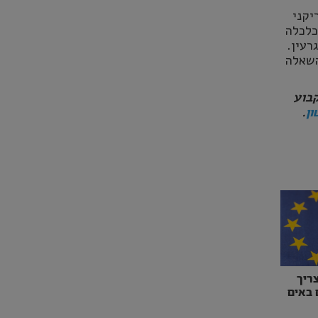
יקני
כלכלה
רעין.
השאלה
ם כותב טור קבוע
.
ון
ריך
 באים