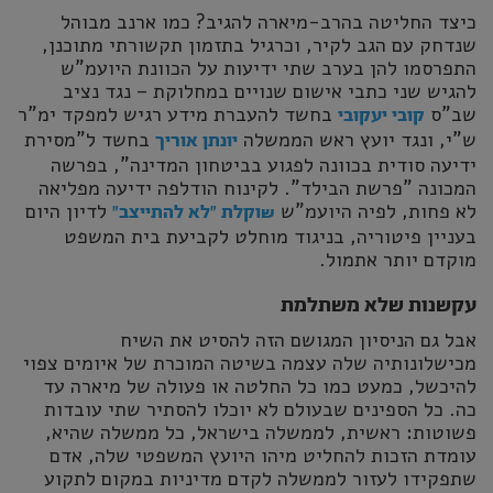
כיצד החליטה בהרב-מיארה להגיב? כמו ארנב מבוהל
שנדחק עם הגב לקיר, וכרגיל בתזמון תקשורתי מתוכנן,
התפרסמו להן בערב שתי ידיעות על הכוונת היועמ"ש
להגיש שני כתבי אישום שנויים במחלוקת – נגד נציב
שב"ס
בחשד להעברת מידע רגיש למפקד ימ"ר
קובי יעקובי
ש"י, ונגד יועץ ראש הממשלה
בחשד ל"מסירת
יונתן אוריך
ידיעה סודית בכוונה לפגוע בביטחון המדינה", בפרשה
המכונה "פרשת הבילד". לקינוח הודלפה ידיעה מפליאה
לא פחות, לפיה היועמ"ש
לדיון היום
שוקלת "לא להתייצב"
בעניין פיטוריה, בניגוד מוחלט לקביעת בית המשפט
מוקדם יותר אתמול.
עקשנות שלא משתלמת
אבל גם הניסיון המגושם הזה להסיט את השיח
מכישלונותיה שלה עצמה בשיטה המוכרת של איומים צפוי
להיכשל, כמעט כמו כל החלטה או פעולה של מיארה עד
כה. כל הספינים שבעולם לא יוכלו להסתיר שתי עובדות
פשוטות: ראשית, לממשלה בישראל, כל ממשלה שהיא,
עומדת הזכות להחליט מיהו היועץ המשפטי שלה, אדם
שתפקידו לעזור לממשלה לקדם מדיניות במקום לתקוע