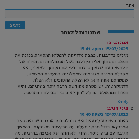
אתר
6 תגובות למאמר
אנה
הגיב:
15/07/2025 בשעה 15:41
מילים כדרבנות. כתבה מדוייקת להפליא המתארת נכונה את
המצב המגוחך אליו נקלענו בשל התנהלותה המחפירה של
יועמשית עם שגעון גדלות. דעי את מקומך! לצערי, היא
מקבלת תמיכה מגורמים שמאלניים במערכת המשפט,
שמטרתם אחת היא: לא הצלת החטופים ולא הצלת
הדמוקרטיה. יש מטרה מקודשת הרבה יותר בעיניהם, והיא
הפלת הממשלה. טרוף: "רק לא ביבי" בכיעורו ההרסני.
Reply
פיני
הגיב:
15/07/2025 בשעה 16:46
לאחר השימוע ליועצת היא נבהלה כמו ארנבת שרואה נשר
אמריקאי גדול מרחף מעליו עם סנקציות משתקות. בהמשך
הגיבה עם פרץ נוסף, הזוי, לא חוקי של אכיפה בררנית. מה