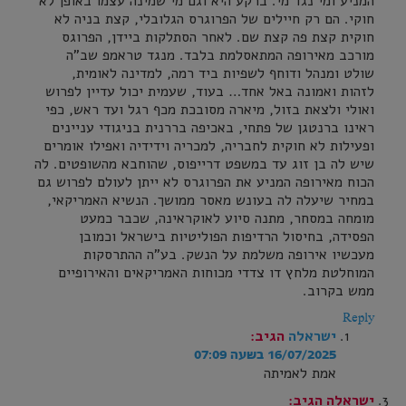
המניע ומי נגד מי. ברקע היא וגם מי שמינה עצמו באופן לא
חוקי. הם רק חיילים של הפרוגרס הגלובלי, קצת בניה לא
חוקית קצת פה קצת שם. לאחר הסתלקות ביידן, הפרוגס
מורכב מאירופה המתאסלמת בלבד. מנגד טראמפ שב"ה
שולט ומנהל ודוחף לשפיות ביד רמה, למדינה לאומית,
לזהות ואמונה באל אחד… בעוד, שעמית יכול עדיין לפרוש
ואולי ולצאת בזול, מיארה מסובכת מכף רגל ועד ראש, כפי
ראינו ברנטגן של פתחי, באכיפה בררנית בניגודי עניינים
ופעילות לא חוקית לחבריה, למכריה וידידיה ואפילו אומרים
שיש לה בן זוג עד במשפט דרייפוס, שהוחבא מהשופטים. לה
הכוח מאירופה המניע את הפרוגרס לא ייתן לעולם לפרוש גם
במחיר שיעלה לה בעונש מאסר ממושך. הנשיא האמריקאי,
מומחה במסחר, מתנה סיוע לאוקראינה, שכבר כמעט
הפסידה, בחיסול הרדיפות הפוליטיות בישראל וכמובן
מעכשיו אירופה משלמת על הנשק. בע"ה ההתרסקות
המוחלטת מלחץ דו צדדי מכוחות האמריקאים והאירופיים
ממש בקרוב.
Reply
ישראלה
הגיב:
16/07/2025 בשעה 07:09
אמת לאמיתה
ישראלה
הגיב: