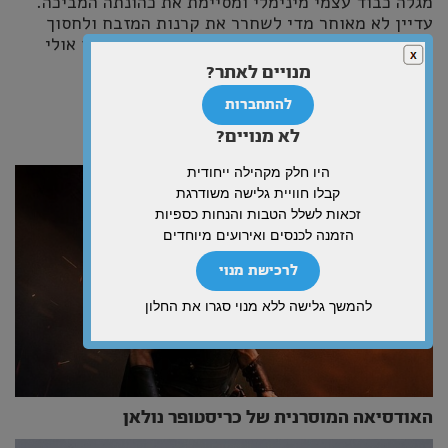
מגלה כבוד עצמי מינימלי ומסיימת את כהונתה המביכה.
עדיין לא מאוחר מדי לשחרר את קרנות המזבח ולחסוך
מכולנו עימות משפטי-תקשורתי מיותר שתוצאתו אולי
ידועה מראש. מיארה – הגיע הזמן להתפטר.
מנויים לאתר?
להתחברות
לא מנויים?
מאמרים נוספים
היו חלק מקהילה ייחודית
קבלו חוויית גלישה משודרגת
זכאות לשלל הטבות והנחות כספיות
הזמנה לכנסים ואירועים מיוחדים
לרכישת מנוי
להמשך גלישה ללא מנוי סגרו את החלון
האודסיאה המוסרנית של כריסטופר נולאן