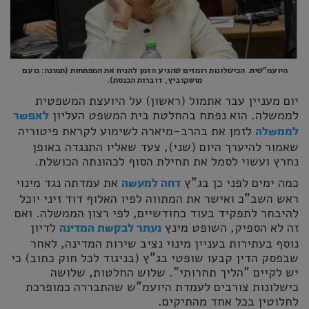
היועמ"שית. הכישלונות רומזים שהגיע הזמן להניח את המפתחות (תמונה: נועם
מושקוביץ, דוברות הכנסת).
יום מעניין עבר אתמול (ראשון) על היועצת המשפטית
לממשלה. הוא נפתח בהחלטת בית המשפט העליון
לאפשר
לזמן את בהרב-מיארה לשימוע לקראת פיטוריה
לממשלה
שאמור להיערך היום (שני), צעד שאליו התנגדה באופן
נחרץ ועשוי לסמל את תחילת הסוף לכהונתה הכושלת.
כמה ימים לפני כן בג"ץ
את עמדתה נגד מינוי
דחה למעשה
ראש השב"כ ואישר את המתווה לפיו האלוף דוד זיני יוכל
להיבחר לתפקיד בעוד כחודשיים, לפי רצון הממשלה. ואם
זה לא הספיק, השופט מינץ
לדיון
נעתר לבקשת המדינה
נוסף בעתירות בעניין מינוי נציב שירות המדינה, לאחר
שבפסק הדין קבעו שופטי בג"ץ (בניגוד לכל חוק כתוב) כי
יש לקיים "הליך תחרותי". שלוש החלטות, שלושה
כישלונות צורבים לעמדת היועמ"ש שהתבררה כמופרכת
לחלוטין בכל אחד מהתיקים.