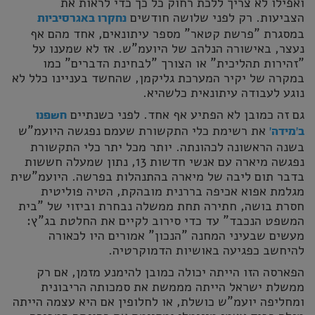
ואפילו לא צריך ללכת רחוק כל כך כדי לראות את
הצביעות. רק לפני שלושה חודשים
נחקרו באגרסיביות
במסגרת "פרשת קטאר" מספר עיתונאים, אחד מהם אף
נעצר, באישורה הנלהב של היועמ"ש. אז לא שמענו על
"זהירות תהליכית" או הצורך "לבחינת הדברים" כמו
במקרה של יקיר המערכת גליקמן, שהחשד בעניינו כלל לא
נוגע לעבודה עיתונאית כלשהיא.
גם זה כמובן לא הפתיע אף אחד. לפני כשנתיים
חשפנו
את רשימת כלי התקשורת שעמם נפגשה היועמ"ש
ב'מידה'
בשנה הראשונה לכהונתה. יותר מכל יתר כלי התקשורת
נפגשה מיארה עם אנשי חדשות 13, נתון שמעלה חששות
בדבר תום ליבה של מיארה בהתנהלות בפרשה. היועמ"שית
מגלמת אפוא אכיפה בררנית מובהקת, הטיה פוליטית
חסרת בושה, חתירה תחת ממשלה נבחרת וביזוי של "בית
המשפט הנכבד" עד כדי סירוב לקיים את החלטת בג"ץ:
מעשים שבעיני המחנה "הנכון" אמורים היו לכאורה
להיחשב כפגיעה באושיות הדמוקרטיה.
הפארסה הזו הייתה יכולה כמובן להימנע מזמן, אם רק
ממשלת ישראל הייתה מממשת את סמכותה הריבונית
ומחליפה יועמ"ש כושלת, או לחלופין אם היא עצמה הייתה