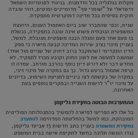
מקלות בגלגליה בכל הזדמנות. בניגוד לפנטזיות השמאל
הישראלי על "שומרי סף" מדומיינים ומוטים, זוהי עובדה
חוקית בסיסית בכל מדינה דמוקרטית מתפקדת.
שנית, וכפי שהתברר שוב ביום האתמול העגום, היועצת
המשפטית הנוכחית פשוט אינה טובה בתפקידה, נכשלת
בו פעם אחר פעם ומגלה הבנה משפטית מגובלת. למשל,
בעניין מינוי נציב שירות המדינה קבעה מיארה כי פסק
הדין התקדימי (שהתקבל ברוב דחוק של שניים מול אחד)
שמשנה למעשה את לשון החוק וקובע מכרז לתפקיד, לא
מחדש דבר ולא דורש דיון נוסף בהרכב מורחב. עמדה זו
קרסה אתמול ברעש גדול. כך גם במקרה של מינוי זיני,
במקרה של בקשתה לצו ביניים למניעת השימוע, בדיונים
על מינוי יו"ר לרשות השנייה ובמקרים נוספים בעת
האחרונה.
ההתערבות הבוטה בחקירת גליקמן
כל אלו לא הפריעו למיארה להמשיך בהתנהלותה הפוליטית
המובהקת, כמו למשל בהחלטתה המדהימה
להתערב
בעניין כתב חדשות 13 אביעד גליקמן,
בחקירת המשטרה
נגדו הוגשה תלונה בחשד לתקיפת אישה בבית המשפט.