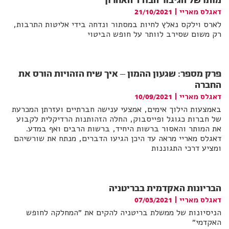
מותו של הגיבור הבודד האחרון
דאגלס מאריי
|
21/10/2021
לארס וילקס נאלץ לחיות במסתור ונדחה בידי אליטות התרבות,
רק משום שסירב לוותר על חופש הביטוי
פרק מספר: שגעון ההמון – איך שיח הזהויות הורס את
החברה
דאגלס מאריי
|
10/09/2021
באמצעות הילוך אימים, אמצעי ענישה חברתיים ועזרתן המכרעת
של חברות כגוגל ופייסבוק, החלה הזהותנות הרדיקלית לקבוע
את המותר והאסור ברשות היחיד, ברשות הרבים ואף במדע.
דאגלס מאריי מראה עד היכן הגיעו הדברים, מנתח את שורשיהם
ומציע דרכי התגוננות
הבריונות האקדמית בבריטניה
דאגלס מאריי
|
07/03/2021
הניסיונות של ממשלת בריטניה להקים את ״המחלקה לחופש
האקדמי״