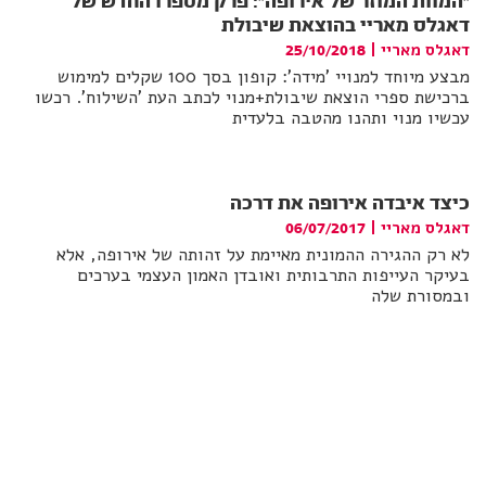
"המוות המוזר של אירופה": פרק מספרו החדש של
דאגלס מאריי בהוצאת שיבולת
דאגלס מאריי
|
25/10/2018
מבצע מיוחד למנויי 'מידה': קופון בסך 100 שקלים למימוש
ברכישת ספרי הוצאת שיבולת+מנוי לכתב העת 'השילוח'. רכשו
עכשיו מנוי ותהנו מהטבה בלעדית
כיצד איבדה אירופה את דרכה
דאגלס מאריי
|
06/07/2017
לא רק ההגירה ההמונית מאיימת על זהותה של אירופה, אלא
בעיקר העייפות התרבותית ואובדן האמון העצמי בערכים
ובמסורת שלה