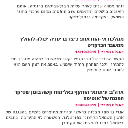
יותר ממאה שנים לאחר עליית הבולשביקים ברוסיה, אותם
רעיונות כושלים ומדממים שוב תופסים מקום מרכזי בחוגי
השמאל באקדמיה ובפוליטיקה
ממלכת אי-הוודאות: כיצד בריטניה יכולה להחלץ
ממשבר הברקזיט
דאגלס מאריי
|
13/10/2019
הקשר הגורדי של הברקזיט נקשר מראש כך שיהיה מסובך מדי
להתירו, ולכן הפתרון היחיד שיממש באמת את רצון העם הוא
לחתוך אותו לחלוטין
ארה"ב: עיתונאי הותקף באלימות קשה בזמן שסיקר
הפגנה של 'אנטיפה'
דאגלס מאריי
|
30/06/2019
אנדי נו ספג חבלות בראשו וכוויות מחומרים כימיים בהפגנה של
ארגון השמאל הקיצוני בפורטלנד. המשטרה לא התערבה, כתבים
בשמאל בחרו להאשים את הקורבן