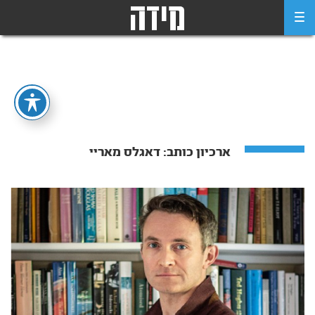
Ski
t
conten
ארכיון כותב:
דאגלס מאריי