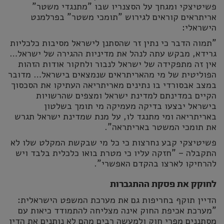
פשיטיצקי ומגחך על הסצנריו שבו "מתנגדי משטר"
אריתראים קוראים לגירוש "תומכי משטר" בפרלמנט
הישראלי:
"תמוה הדבר כי נתין זר שהסתנן לישראל מסיבות כלכליות
גרידא, מבקש עתה לנהל את מדיניות ההגירה של ישראל…
אין זה מתפקידה של ישראל לנבור ולחקור אודות הזהות
הפוליטית של מי מהאריתראים שנמצאים בישראל… מדובר
במצב אבסורדי בו נתינים מאריתריאה העתיקו את הסכסוך
הקיים במדינתם למדינת ישראל ומצפים שהרשויות
בישראל יבצעו בדיקה מעמיקה מי תומך בשלטון
באריתריאה ומי מתנגד לו, על מנת שמדינת ישראל תגרש
את תומכי המשטר באריתראה".
פשיטיצקי קבע נחרצות כי כל מי שבקשת המקלט שלו לא
התקבלה – "חזקה עליו כי מטרת בואו כלכלית בלבד ויש
להרחיקו לארצו בהקדם האפשרי".
לחוקק את פסקת ההתגברות
הדיין תוקף בחריפות גם את מערכת המשפט הישראלית:
"מערכת אכיפת החוק אינה מצליחה להתמודד כיאות עם
מסתננים מפרי חוק ולמעשה רבים מהם לא נותנים את הדין