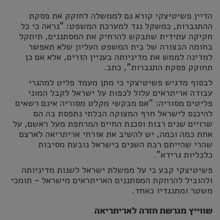
הדיין פשיטיצקי קורא גם לממשלה לחוקק את פסקת
ההתגברות, כמשקל נגד למערכת המשפט: "נראה כי כל
חקיקה עתידית שתבקש להרחיק את המסתננים, תיתקל
בחומה הבצורה של בית המשפט העליון שלא תאפשר
למדינה לממש את מדיניותה בעניין הזרים, אלא אם כן
תחוקק פסקת התגברות", כתב.
לבסוף מדגיש פשיטיצקי כי מתן מעמד פליט למהגרי
עבודה אריתראים עלול לכפות על ישראל לקבל המוני
פליטים מסוריה: "אם מבקשי מקלט מסוריה אינם רשאים
להיכנס לישראל חרף המצוקה הבלתי נתפסת בה הם
שרויים שנים רבות וסכנת החיים המרחפת מעל ראשם, על
אחת כמה וכמה, יש להשיב את אזרחי אריתריאה לארצם
שהרי שהייתם רבת השנים בישראל נובעת מסיבות
כלכליות גרידא".
פשיטיצקי קבע כי על ממשלת ישראל לשנות מדיניותה
ולהוביל להרחקת המסתננים האריתראים מישראל – תומכי
משטר ומתנגדיו כאחד.
שווייץ מגרשת חזרה לאריתריאה