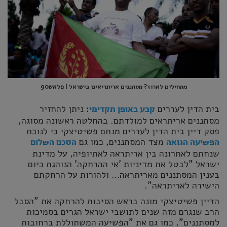
מתחילים לארוז? מסתננים אריתריאים בישראל | פלאש90
בית הדין לעררים
: ניתן להחזיר
קבע באופן תקדימי
מסתננים אריתראים למולדתם. בהחלטה ראשונה מסוגה,
פסק דיין בית הדין לעררים מנחם פשיטיצקי כי לנוכח
מצד המסתננים, כמו גם
הפשיעה הגואה
הסכם השלום
שנחתם לאחרונה בין אריתראה לאתיופיה, על מדינת
ישראל "לבטל את מדיניות 'אי ההרחקה' הנוהגת כיום
בענין המסתננים מאריתראה… ולהורות על הרחקתם
הישירה לאריתראה".
הדיין פשיטיצקי מונה בראש הסיבות להרחקה את "הסבל
הרב שנגרם מזה שנים לתושבי ישראל הגרים בסמיכות
למסתננים", כמו גם את "הפשיעה המשתוללת ברחובות