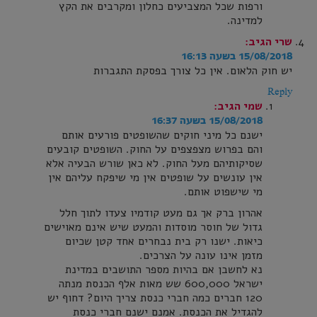
ורפות שכל המצביעים כחלון ומקרבים את הקץ
למדינה.
שרי
הגיב:
15/08/2018 בשעה 16:13
יש חוק הלאום. אין כל צורך בפסקת התגברות
Reply
שמי
הגיב:
15/08/2018 בשעה 16:37
ישנם כל מיני חוקים שהשופטים פורעים אותם
והם בפרוש מצפצפים על החוק. השופטים קובעים
שסיקותיהם מעל החוק. לא כאן שורש הבעיה אלא
אין עונשים על שופטים אין מי שיפקח עליהם אין
מי שישפוט אותם.
אהרון ברק אך גם מעט קודמיו צעדו לתוך חלל
גדול של חוסר מוסדות והמעט שיש אינם מאוישים
כיאות. ישנו רק בית נבחרים אחד קטן שכיום
מזמן אינו עונה על הצרכים.
נא לחשבן אם בהיות מספר התושבים במדינת
ישראל 600,000 שש מאות אלף הכנסת מנתה
120 חברים כמה חברי כנסת צריך היום? דחוף יש
להגדיל את הכנסת. אמנם ישנם חברי כנסת