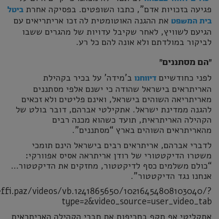
פגיעה בזכויות אדם”, כתבו השופטים. בפסיקה אחרת
ביטל
את ההגנה האוטומטית לה זכו אריתריאים עם
בית המשפט
הגיעם לשוויץ, לאחר שקיבל עדויות של מהגרים ששבו
לביקור במולדתם ולא אונה להם כל רע.
“הם מסתננים”
לפני כחודשיים
ב’מידה’ על בכיר בקהילת
דיווחנו
האריתראים בישראל שהודה כי ישנם אלפי מסתננים
מאריתריאה השוהים בישראל, ואינם פליטים ולא זכאים
להגנה ממדינת ישראל. אתקילטי אברהם, דובר בולט של
הקהילה האריתראית, תועד כשהוא מכנה רבים
מהאריתראים השוהים בארץ “מסתננים”.
לדברי אברהם, אריתראים רבים בישראל הינם תומכי
משטרו הדיקטטורי של רודן אריתראה אסיס אפוורקי:
“כולם משלמים כסף לדיקטטור, מחזקים את הדיקטטור…
אנחנו נגד הדיקטטור”.
ffi.paz/videos/vb.1241865650/10216454808103040/?
type=2&video_source=user_video_tab
אתקליטי אף תקף בחריפות את חברי הקהילה האריתראית