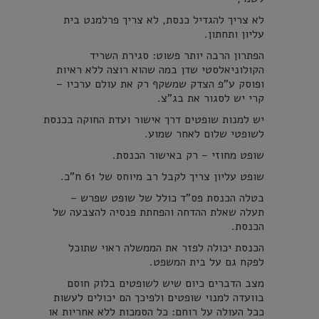
לא צריך להגדיל כנסת, לא צריך פרלמנט בית
עליון ותחתון.
הפתרון הרבה יותר פשוט: סגירת השריד
הקולוניאלסטי שדן במה שהוא רוצה ללא ראיות
ופוסק ע"פ הצדק שמשקף רק את עולם ערכיו –
קרי יש לסגור את בג"צ.
יש למנות שופטים דרך אישור ועדת החוקה בכנסת
לשופטי שלום לאחר שמוע.
שופט מחוזי – רק באישור הכנסת.
שופט עליון צריך לקבל רב מיוחס של 61 ח"כ.
בטלה הכנסת פס"ד כולל של שופט שפרש –
תעלה שאלת ההדחה והפחתת פנסיה להצבעה של
הכנסת.
הכנסת יכולה לפזר את הממשלה ראוי שתוכל
לפקח גם על בית המשפט.
מצב הדברים כיום שיש לשופטים בלוק חוסם
בוועדה למנוי שופטים ולפיכך הם יכולים לעשות
ככל העולה על רוחם: כל הסמכות ללא אחריות או