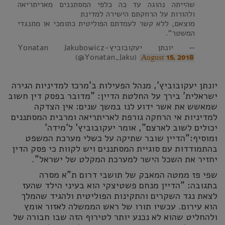
שהייתה נהוגה עד כה כלפי המסתננים מאריתריאה
ולהורות על הרחקתם הישירה למדינת
מוצאם, ללא קשר לעמדתם הפוליטית כתומכי או מתנגדי
המשטר".
— יונתן יעקובוביץ-Yonatan Jakubowicz
(@Yonatan_Jaku)
August 15, 2018
יונתן יעקובוביץ', מנהל הפעילות ב'מרכז למדיניות הגירה
ישראלית' בירך על החלטת הדיין: "מדובר בפסק דין חשוב
שמאשש את אשר ידוע לנו במשך שנים: אין הצדקה
למדיניות אי הרחקה גורפת לאריתריאה ומרבית המסתננים
יכולים לשוב לארצם", אומר יעקובוביץ' ל'מידה'
ומוסיף:"הדיין שובר שתיקה על כשלי מערכת המשפט
בהתמודדות עם סוגיית המסתננים ויש לקוות כי פסק הדין
יחזיר את השכל הישר למערכת המקלט של ישראל".
שפי פז ממטה המאבק של תושבי דרום ת"א מסרה
בתגובה: "הדיין מנחם פשטיצקי הוא בעיני הילד שהעז
לצאת נגד השקרים והתקינות הפוליטית ולהגיד שהמלך
הוא עירום. עכשיו תורו של ראש הממשלה לאזור אומץ
ולהחליט שהוא לא נכנע יותר לטירוף הזה שבו חבורה של