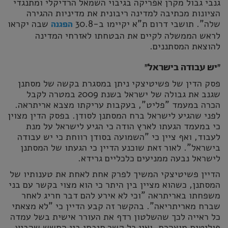
גנבי גבול מקרן אפריקה בגיבוי השמאל הרדיקלי ומתנגדי
הציונות מכתיבה למדינה ריבונית את מדיניות ההגירה
שלה". תושבי דרום ת"א יקיימו ב-30.8
שבה יקראו
הפגנה
לראש הממשלה לקיים את הבטחתו לאזרחי המדינה
להוצאת המסתננים.
"יש עבודה בישראל"
פסק הדין של פשיטיצקי ניתן במסגרת בקשה של מסתנן
שגנב את גבולה של ישראל בשנת 2009 במטרה לקבל
הכרה במעמד "פליט", בעקבות עריקתו מצבא אריתראה.
לפני שהגיע לישראל ברח המסתנן לסודן. בפסק הדין מצוין
כי במעמד הגעתו לארץ הודה כי הגיע לישראל על מנת
לעבוד, ואף ציין כי "השמועה בסודן רווחת כי יש עבודה
בישראל". לאור זאת שוכנע הדיין כי הגעתו של המסתנן
לישראל נבעה ממניעים כלכליים גרידא.
הדיין פשיטיצקי המשיך לפרק אחת לאחת את טענותיו של
המסתנן, כשהוא מציין בין היתר כי הוא מצוי בקשר עם בני
משפחתו באריתראה "וכי לא אירע להם דבר חריג לאחר
שברח מאריתריאה". בהקשר זה קבע הדיין כי "לא מצאתי
כל ראייה לכך שהשלטון רדף את העורר אישית בשל עמדה
פוליטית מוצהרת, ואין כל קשר סיבתי בין החשש שהביע