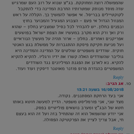
שהממשלה רוצה ומחוקקת. בג״צ שנוא על רוב העם שמרגיש
שזה מוסד מנותק שמטרותיו החרבת המדינה כדי להתקבל
לקוקטיילים בבריסל. אי אפשר להמשיך כך. הקללה על ראש
המנוול הגדול אי פעם – הצבוע המגעיל והמכוער בחוץ
ובפנים כחלון. יש להבהיר לכל כסיל שמצביע כחלון – שהוא
ורק ואך ורק הוא מקרב במעשיו את הצפת ישראל בפושעים
אפריקנים ואחרים. כחלון – ארור תהיה על מעשיך הנוראיים
ועל מניעת חקיקת פיסקת ההתגברות על ממשלת בגצ האנטי
חוקית. שודדים משפטיים שולטים על המדינה והמדינה היא
גוליבר שהשודדים האלה קשרו את ידיו ורגליו. להקיא להקיא
להקיא. נא לארגן את הפגנת המיליונים נגד השודדים
המשפטיים כהגדרת פרופ פוזנר מאוטנר דיסקין ועוד ועוד.
Reply
אג
הגיב:
16/08/2018 בשעה 13:21
אני בעד הרחקת המסתננים. נקודה.
מצד שני, אני פורמליסט משפטי. הדיין למעשה חוטא באותו
חטא של הבג"ץ ומערב נושאים פוליטיים בפסק.
אני יודע שהשמאל הוא זה שהתחיל בזה ועל זה הוא בעצם
חי, אבל צריך לציין את הפרקטיקה הפסולה.
Reply