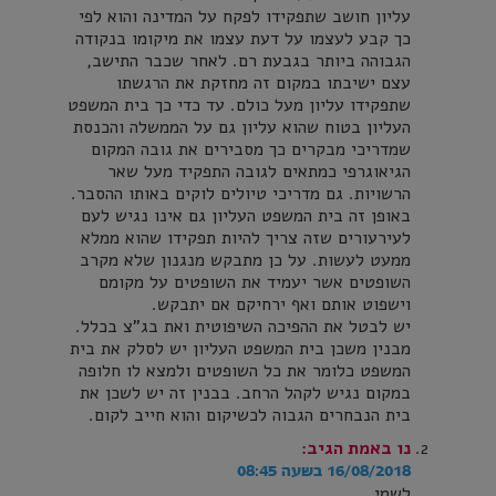
עליון חושב שתפקידו לפקח על המדינה והוא לפי
כך קבע לעצמו על דעת עצמו את מיקומו בנקודה
הגבוהה ביותר בגבעת רם. לאחר שכבר התישב,
עצם ישיבתו במקום זה מחזקת את הרגשתו
שתפקידו עליון מעל כולם. עד כדי כך בית המשפט
העליון בטוח שהוא עליון גם על הממשלה והכנסת
שמדריכי מבקרים כך מסבירים את גובה המקום
הגיאוגרפי כמתאים לגובה התפקיד מעל שאר
הרשויות. גם מדריכי טיולים לוקים באותו ההסבר.
באופן זה בית המשפט העליון גם אינו נגיש לעם
לעירעורים שזה צריך להיות תפקידו שהוא ממלא
ממעט לעשות. על כן מתבקש מנגנון שלא מקרב
השופטים אשר יעמיד את השופטים על מקומם
וישפוט אותם ואף ירחיקם אם יתבקש.
יש לבטל את ההפיכה השיפוטית ואת בג"צ בכלל.
מבנין משכן בית המשפט העליון יש לסלק את בית
המשפט כלומר את כל השופטים ולמצא לו חלופה
במקום נגיש לקהל הרחב. בבנין זה יש לשכן את
בית הנבחרים הגבוה לכשיקום והוא חייב לקום.
נו באמת
הגיב:
16/08/2018 בשעה 08:45
לשמי,