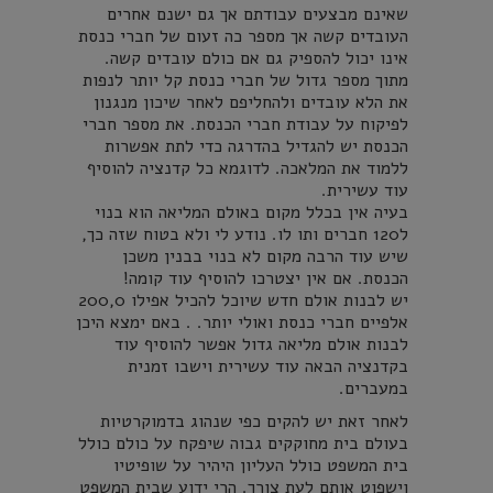
שאינם מבצעים עבודתם אך גם ישנם אחרים
העובדים קשה אך מספר כה זעום של חברי כנסת
אינו יכול להספיק גם אם כולם עובדים קשה.
מתוך מספר גדול של חברי כנסת קל יותר לנפות
את הלא עובדים ולהחליפם לאחר שיכון מנגנון
לפיקוח על עבודת חברי הכנסת. את מספר חברי
הכנסת יש להגדיל בהדרגה כדי לתת אפשרות
ללמוד את המלאכה. לדוגמא כל קדנציה להוסיף
עוד עשירית.
בעיה אין בכלל מקום באולם המליאה הוא בנוי
ל120 חברים ותו לו. נודע לי ולא בטוח שזה כך,
שיש עוד הרבה מקום לא בנוי בבנין משכן
הכנסת. אם אין יצטרכו להוסיף עוד קומה!
יש לבנות אולם חדש שיוכל להכיל אפילו 200,0
אלפיים חברי כנסת ואולי יותר. . באם ימצא היכן
לבנות אולם מליאה גדול אפשר להוסיף עוד
בקדנציה הבאה עוד עשירית וישבו זמנית
במעברים.
לאחר זאת יש להקים כפי שנהוג בדמוקרטיות
בעולם בית מחוקקים גבוה שיפקח על כולם כולל
בית המשפט כולל העליון היהיר על שופיטיו
וישפוט אותם לעת צורך. הרי ידוע שבית המשפט