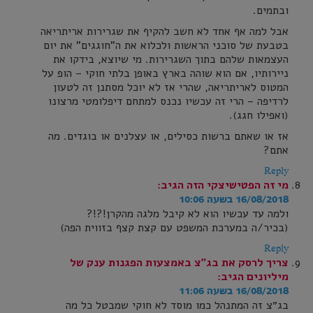
ובתמים.
אבל למה אף אחד לא חשב להקיף את שגרירות אריתריאה
בטבעת של סוכני הראשות ולכלוא את ה"חוגגים" את יום
העצמאות שלהם בתוך השגרירות. מי שיוצא, בידקו את
ניירותיו, אם הוא שוהה בארץ באופן בלתי חוקי – הופ על
המטוס לאריתריאה, שהרי אז לא יוכל מסתנן זה לטעון
לרדיפה – הרי זה עכשיו נכנס למתחם דיפלומטי מרצונו
(ואפילו חגג).
אז או שאתם ברשות כסילים, או עצלנים או בוגדים. מה
אתם?
Reply
מי זה הפטישיצקי הזה
הגיב:
16/08/2018 בשעה 10:06
ולמה עד עכשיו הוא לא קיבל מלגה מהקרן!?!?
(בכיר/ה במערכת המשפט עם קצת קצף בזווית הפה)
Reply
צריך לרסק את בג״צ באמצעות הפגנות ענק של
מיליונים
הגיב:
16/08/2018 בשעה 11:06
בג״צ זה המתנהל כמו מוסד לא חוקי שמבטל כל מה