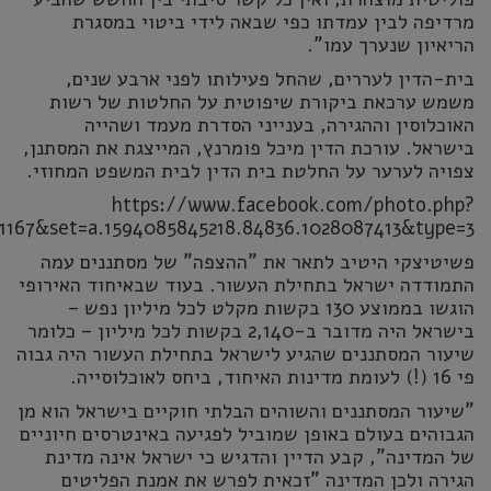
מרדיפה לבין עמדתו כפי שבאה לידי ביטוי במסגרת
הריאיון שנערך עמו".
בית-הדין לעררים, שהחל פעילותו לפני ארבע שנים,
משמש ערכאת ביקורת שיפוטית על החלטות של רשות
האוכלוסין וההגירה, בענייני הסדרת מעמד ושהייה
בישראל. עורכת הדין מיכל פומרנץ, המייצגת את המסתנן,
צפויה לערער על החלטת בית הדין לבית המשפט המחוזי.
https://www.facebook.com/photo.php?
1167&set=a.1594085845218.84836.1028087413&type=3
פשיטיצקי היטיב לתאר את "ההצפה" של מסתננים עמה
התמודדה ישראל בתחילת העשור. בעוד שבאיחוד האירופי
הוגשו בממוצע 130 בקשות מקלט לכל מיליון נפש –
בישראל היה מדובר ב-2,140 בקשות לכל מיליון – כלומר
שיעור המסתננים שהגיע לישראל בתחילת העשור היה גבוה
פי 16 (!) לעומת מדינות האיחוד, ביחס לאוכלוסייה.
"שיעור המסתננים והשוהים הבלתי חוקיים בישראל הוא מן
הגבוהים בעולם באופן שמוביל לפגיעה באינטרסים חיוניים
של המדינה", קבע הדיין והדגיש כי ישראל אינה מדינת
הגירה ולכן המדינה "זכאית לפרש את אמנת הפליטים