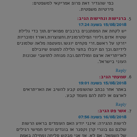
כפי שהגדיר זאת פרופ אמריקאי למשפטים:
פירטיות משפטית.
ברגישות ונחישות
הגיב:
15/08/2018 בשעה 17:24
יש לקחת את המסתננים ברכבים מפוארים.תוך כדי גלילת
שטיח אדום.וליווי הפילהרמונית.וחצוצרות.ואורז וסוכריות
יזרקו על ראשם.זרי פקחים יוגשו.ומעטפה מלאה שלמונים
לידיהם.וכך הם יובלו בחצי הלילה למטוס שיובילם
לאריתריאה ארצם ומולדתם.ובה מנוחה לתושבי שכונות
העוני בישראל.
Reply
שמעתי
הגיב:
15/08/2018 בשעה 19:01
באתר אחר נכתב שהשופט קבע להשיב את האריתראים
לארצם או לתת להם מעמד קבע.
Reply
אשר פט
הגיב:
16/08/2018 בשעה 07:56
לרשות ההגירה: אינני יודע האם העומדים בראש הרשות
שלכם גם בוגרי קרן וקסנר או בוגדים וגייס חמישי רגילים
של השמאל. אם לא, אז אני מבקש סליחה ומחילה באמת