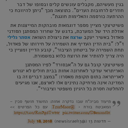
בגין מעשיהם, מקבלים עונשים קלים ובסופו של דבר
חוזרים לרחובות הערים". כתוצאה מכך "ניתן להיווכח כי
ההרתעה כורסמה והאלימות חוגגת".
פשיטיצקי מציין מספר דוגמאות מובהקות המייצגות את
אוזלת היד של המערכת, בדגש על שחרור המסתנן הסודני
פאדול באשיר יעקב
את ניצולת השואה
שרצח
אסתר גלילי
ז"ל: "בית הדין העדיף את השמירה על חירותו של פאדול,
תחת השמירה על ביטחון הציבור", קובע הדיין ומציין כי
היה צריך להותיר את הרוצח כלוא במשמורת.
פשיטיצקי קובל גם על ה"אבסורד" לפיו המסתנן
האריתראי שדקר לאחרונה אחות בבית חולים לא יגורש
לאריתראה בתום תקופת מאסרו: "במצב דברים זה בו
המדינה אינה מרחיקה נתינים אלו לארצם, אנו מגיעים
להחלטה חסרת כל היגיון משפטי וציבורי".
תיעוד מביה"ח שבו נדקרה אחות: החשוד חושף סכין –
המאבטח בורח •
עם כל הפרטים >>
@TzurMaor
https://t.co/Rm7gdTwbtr
pic.twitter.com/D3enandltt
— חדשות 13 (@newsisrael13)
July 18, 2018