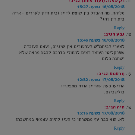
רק שאלה (ועוד אחת)
הגיב:
16/08/2018 בשעה 15:27
סליחה, מה ההבדל בין שופט לדיין (בית הדין לעררים -איזה
בית דין זה)?
Reply
גכע
הגיב:
16/08/2018 בשעה 15:46
לצערי לביתמ"ש לערעורים אין שיניים, ועצם העובדה
שפרקליטי העוצר רצים למחוזי בדרכם לבגצ מראה שלא
ישתנה כלום.
Reply
ןוראמא
הגיב:
17/08/2018 בשעה 12:32
הודיעו כעת שהדיין הודח מתפקידו.
בולשביזם.
Reply
חיה
הגיב:
17/08/2018 בשעה 15:16
לא. הוא כבר עף ממשרתו כי העיז להיות עצמאי במחשבתו
Reply