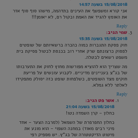
15/08/2018 בשעה 14:57
אני קורא ומשפשף את העינים בתדהמה, מישהו סוף סוף אזר
את האומץ להגיד את האמת ובקול רם, לא יאומן!!!
Reply
שמי
הגיב:
15/08/2018 בשעה 15:35
חוק פסקת התגברות כמוה כהכרה ברשאיותם של שופטים
לפסוק כרצונתם שרק אחרי רוב בכנסת לבטול פסיקת בית
משפט רשאים לבטלה.
מה שצריך הוא להוציא מפורשות מחוץ לחוק את התערבותו
של בג"צ בעניינים מדיניים. לקבוע עונשים על פריעת
חוקים מצד השופטים, כשלפחות שופט כזה יסולק מתפקידו
לאלתר ללא גמלא.
Reply
אשר פט
הגיב:
15/08/2018 בשעה 21:04
כחלון – קרן השמדה נטו!
כחלון החפרפרת של השמאל (למרבה הצער – אחד
מיני רבים מאוד) במחנה השפוי – הוא מונע את
מיטוט הדיקטטורה של בג"ץ. יש מספיק רפי