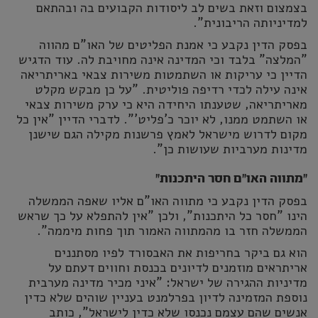
בצמצום וזאת בשים לב ליסודות הקבועים בה ובהתאם
למדיניותה הריבונית".
בפסק הדין נקבע כי אמנת הפליטים של האו"ם מהווה
"המלצה" בלבד וכי המדינה אינה מחויבת לה. עוד הדגיש
הדיין כי עריקות או השתמטות משירות צבאי באריתריאה
אינה עילה לכדי רדיפה פוליטית. "על כן מבקש מקלט
מאריתריאה, שטענתו היחידה היא כי ערק משירות צבאי
או השתמט ממנו, לא יוכר כ'פליט'". לדברי הדיין "אין כל
מקום לדרוש מישראל לאמץ פרשנות מקילה הגם שישנן
מדינות מערביות שעושות כן".
"מתווה האו"ם חסר היתכנות"
בפסק הדין נקבע כי מתווה האו"ם אליו שאפה הממשלה
הינו "חסר כל היתכנות", ולכן "אין להתפלא על כך שראש
הממשלה חזר בו מהמתווה האמור תוך פחות מיממה".
הוא גם ביקר בחריפות את האבסורד לפיו מסתננים
אריתראים מוזמנים לדיונים בכנסת וחווים דעתם על
מדיניות ההגירה של ישראל: "איני מכיר מדינה מערבית
נוספת המזמינה לדיון בפרלמנט בעניין שוהים שלא כדין
אנשים שהם עצמם נכנסו שלא כדין לישראל", כותב