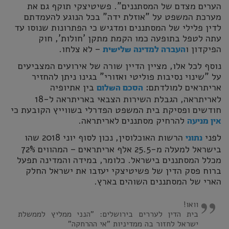
הערים מצדם של המסתננים". פשיטיצקי תוקף גם את
מערכת המשפט על "אוזלת ידה" בכל הנוגע להעמדתם
לדין פלילי של המסתננים ומדגיש כי הפתרונות שנוסו עד
עתה לטפל בתופעה כמו הקמת מתקן 'חולות', חוק
הפיקדון ו
– לא צלחו.
העברה למדינה שלישית
נוסף לכל אלו, מציין הדיין שורה של אירועים המצביעים
על "שינוי נסיבות פוליטי ואזורי" בגינו ניתן להחזיר
אריתראים למולדתם:
בין אתיופיה
הסכם השלום
לאריתראה, הגבלת השירות הצבאי באריתראה ל-18
חודשים ופסיקת בית המשפט הפדרלי בשווייץ הקובעת כי
להרחיק מסתננים לאריתראה.
אין מניעה
לפני
הרשות האוכלוסין, נכון לסוף יוני 2018 שהו
נתוני
בישראל למעלה מ-25.5 אלף אריתראים – המהווים 72%
מכלל המסתננים בישראל. כלומר, במידה והמדינה תפעל
ברוח פסק הדין של פשיטיצקי יעזבו את ישראל החלק
הארי של המסתננים השוהים בארץ.
וואו!
בית הדין לעררים בירושלים: "הנני ממליץ לממשלת
ישראל לחזור בה ממדיניות "אי ההרחקה"