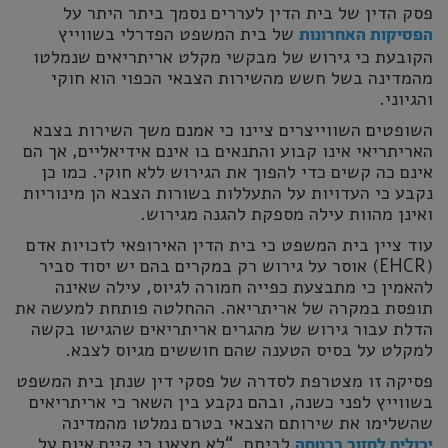
פסק הדין של בית הדין לעררים נסמך ביתר היתר על
של בית המשפט הפדרלי בשווייץ
הפסיקות האחרונות
הקובעת כי גירוש של מבקשי מקלט אריתריאים שנמלטו
מהמדינה בשל חשש מהשירות הצבאי הכפוי הוא חוקי
והגיוני.
השופטים השווייצרים ציינו כי אמנם משך השירות בצבא
האריתריאי אינו קבוע והתנאים בו אינם אידיאליים, אך הם
אינם כה קשים כדי להפוך את הגירוש ללא חוקי. כמו כן
נקבע כי העדויות על התעללות בשורות הצבא הן מינוריות
ואינן מהוות עילה מספקת להגנה מגירוש.
עוד ציין בית המשפט כי בית הדין האירופאי לזכויות אדם
(EHCR) אוסר על גירוש רק במקרים בהם יש יסוד סביר
להאמין כי מתבצעת כפייה חמורה לגיוס, עילה שאינה
תופסת במקרה של אריתריאה. ההחלטה פותחת למעשה את
הדלת עבור גירוש של מהגרים אריתריאים שהגישו בקשה
למקלט על בסיס הטענה שהם חוששים מגיוס לצבא.
פסיקה זו מצטרפת לסדרה של פסקי דין שנתן בית המשפט
בשווייץ לפני כשנה, ובהם נקבע בין השאר כי אריתריאים
שהשלימו את שירותם הצבאי בטרם נמלטו מהמדינה
לביתם. “לא מצאנו כי קיים איום על
יכולים לחזור בבטחה