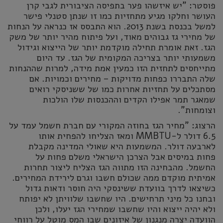
פוסטר: "יש איזשהו פער בתפיסה הציבורית לגבי קרן
העושר וחלקו מגיע מתחזיות כמו זו שנתן סטנלי פישר
למשל בכנסת בשנת 2013. הוא התבסס אז כנראה על הנחות
של מחירי גז גבוהים מאוד, ועל פיתוח מהיר יותר של משק
הגז. זאת אומרת תחילה מוקדמת יותר של הייצוא וגידול
משמעותי יותר בצריכה המקומית של הגז. עד היום
מתייחסים לתחזית הזו כמעין אמת מידה, למרות שההנחות
שלה התבררו כפחות מדויקות – מחירים וכמויות. אם
מסתכלים על תחזיות אחרות כמו של ששניסקי רואים
שמאגר תמר אפילו הקדים וההכנסות שלו הולכות
וצומחות".
הרצוג: "מחיר הגז בחוזה המקורי עם חברת חשמל עמד על
6.5 דולר ל-MMBTU ומאז הצליחו להפחית אותו
לארבעה דולר. המשמעות היא שאולי המדינה מקבלת
פחות במיסים אבל הצרכן הישראלי משלם פחות על
החשמל. מהבחינה הזו מתווה הגז הצליח ליצור תחרות
אמיתית מוקדם ממה שכולם חשבו וגרם לירידת המחירים.
כשיצאו לדרך בוועדת ששינסקי היה חוסר ודאות גדול
ובחנו כל מיני תרחישים. היו שחשבו שלוויתן לא יפותח
ולא יהיה ייצוא והיו שחשבו שמחירי הגז יעלו, ולכן
הוועדה יצרה מנגנון של איזונים שבו המס מוטל על רווחי