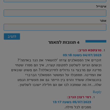
אימייל
אתר
4 תגובות למאמר
מוצטפא
הגיב:
04/07/2023 בשעה 03:18
זוכרים איך הסמאלנים צרחו 'להשאיר את הגז באדמה'?
וכשהם הגיעו לשלטון לתקופה קצרה, איך הם מסרו שטחי
מדינה עם מרבצי גז גדולים לחיזבאללה? הם פשוט שונאים
את המדינה. תסתכלו על המשטר הסמאלני הברברי
בוונצואלה ששדד והרס בין הייתר גם את תעשיית הנפט
שלה…זה מה שמחכה לנו אם הם חלילה ישובו לשלטון.
Reply
רמי רצון
הגיב:
05/07/2023 בשעה 13:17
מסכים לכל מילה.