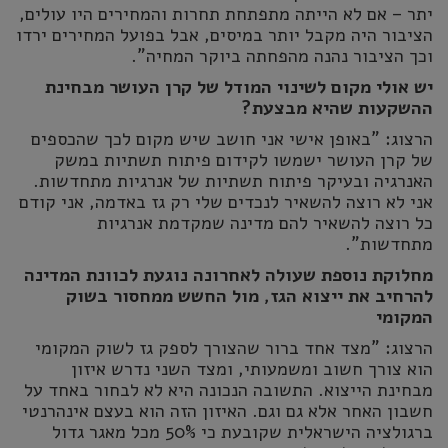
יתר – אם לא הייתה מתפתחת תחרות והמחירים היו עולים,
הציבור היה מקבל יותר במיסים, אבל בפועל המחירים ירדו
וכך הציבור נהנה מהפחתה ביוקר המחיה".
יש אולי מקום לשינוי המודל של קרן העושר מבחינת
ההשקעות שהיא מבצעת?
הרצוג: "באופן אישי אני חושב שיש מקום לכך שהכספים
של קרן העושר ישמשו לקידום פיתוח תשתיות במשק
האנרגיה ובעיקר פיתוח תשתיות של אנרגיות מתחדשות.
אני לא רוצה להשאיר לנכדים שלי רק גז באדמה, אני קודם
כל רוצה להשאיר להם מדינה שמקדמת אנרגיות
מתחדשות".
מחלוקת נוספת שעולה לאחרונה נוגעת לכוונת המדינה
להרחיב את ייצוא הגז, מול החשש ממחסור בשוק
המקומי
הרצוג: "מצד אחד ברור שהצורך לספק גז לשוק המקומי
הוא צורך חשוב ומשמעותי, ומצד השני נדרש איזון
מבחינת הייצוא. התשובה הנכונה היא לא לבחור באחד על
חשבון האחר אלא גם וגם. האיזון הזה הוא בעצם אינהרנטי
ברגולציה הישראלית שקובעת כי 50% מכל מאגר גדול