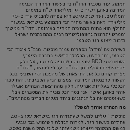
חממה. עוד מסביר הדו"ח כי בעשור האחרון הכניסה
המדינה באופן ישיר כ-19 מיליארד ש"ח במיסים
ותמלוגים, ועד שנת 2030 היא צפויה להכניס עוד כ-70
מיליארד. זאת כאשר מחיר הגז הממוצע בישראל בעשור
החולף הוא פחות ממחצית המחיר באירופה. הדו"ח ממשיך
ומפרט יתרונות גיאופוליטיים רבים מהם נהנית ישראל
בזכות ייצוא הגז הטבעי.
בשיחה עם 'מידה' מספרים אמיר פוסטר, מנכ"ל איגוד הגז
הטבעי, וחן הרצוג, הכלכלן הראשי בחברת הייעוץ
האסטרטגי BDO שהייתה השותפה למחקר, על חלק
מהממצאים העולים מן הדו"ח. על פי פוסטר, "הדו"ח
מפרט קודם כל את התוצאות של מהפכת הגז הטבעי בכל
הקשור להכנסות המדינה, צמצום הנזק הסביבתי, והחיסכון
הכלכלי בעלויות אנרגיה. חלק מהתוצאות הפתיעו אפילו
אותי באופן אישי. אני בסך הכל מכיר את המספרים אבל
כשאוספים את כל הנתונים ביחד מגלים דברים מפתיעים".
מה הפתיע אותך למשל?
פוסטר: "גילינו למשל שעתודות הגז בישראל עלו ב-40
אחוזים בעשור הזה. למרות הגדלת השימוש בגז טבעי
במשק המקומי וייצוא משמעותי של גז החל משנת 2020,