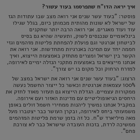
איך יראה הדו"ח שתפרסמו בעוד עשור?
פוסטר: "בעוד עשר שנים אני רואה מצב שבו עתודות הגז
של ישראל לא שונות מהותית מכמותן כיום, בגלל שגילו
עוד ועוד מאגרים. אני רואה הרבה יותר שחקנים
בינלאומיים שנכנסים לשוק, ותעשיה שהיא גם בסיס
לביטחון אנרגטי וגם פועלת להפחתת פליטות מזהמים וגזי
חממה יחד עם תמיכה באנרגיות מתחדשות. אני רואה את
הקשר בין ישראל ומצרים מתחזק באמצעות הייצוא, ואיך
אנחנו מייצאים גז באמצעות מתקני הנזלה ימיים לאירופה,
למזרח הרחוק וכל מקום בו יש צורך".
הרצוג: "בעוד עשר שנים אני רואה את ישראל במצב של
100% עצמאות אנרגטית וכאשר כל ייצור החשמל נעשה
ממקורות עצמיים. הגדלת הייצוא גם תעזור מאוד לחזק את
היחסים הגיאופוליטיים עם מדינות האזור ועם אירופה.
במקביל אנחנו נמשיך ליהנות ממחירי חשמל זולים באופן
משמעותי ביחס לאירופה, ובקרן העושר כבר יצטברו מעל
מאה מיליארד ש"ח. כל זה בזמן שרמת פליטות המזהמים
ממשיכה לרדת, בזכות העובדה שישראל כבר לא צורכת
פחם".