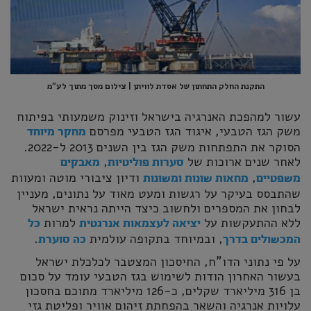
התקנת החלק התחתון של אסדת לוויתן | צילום מסך מתוך לע"מ
עשור למהפכת האנרגיה בישראל וזינוק משמעותי בפיתוח
משק הגז הטבעי, איגוד הגז הטבעי מפרסם
מחקר מיוחד
הסוקר את התפתחות משק הגז בין השנים 2013 ל-2022.
לאחר שנים ארוכות של
,
סערות פוליטיות
מאבקים
,
ודיון ציבורי מוטה ומעוות
משפטיים
מחאות שונות ומשונות
שהתבסס בעיקר על רגשות ומעט מאוד על נתונים, מעניין
לבחון את המספרים ולחשוב כיצד הייתה נראית ישראל
ללא ההתעקשות על
למרות
יציאה לעצמאות אנרגטית
כל
, ובמיוחד בתקופה עולמית
.
המכשולים בדרך
כה סוערת
על פי נתוני הדו"ח, החיסכון המצטבר לכלכלת ישראל
בעשור האחרון הודות לשימוש בגז הטבעי עומד על סכום
בן 316 מיליארד שקלים, כ-126 מיליארד מתוכם בחסכון
עלויות אנרגיה והשאר בהפחתת זיהום אוויר ופליטת גזי