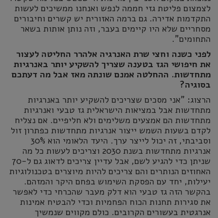
לצמצום פליטת גזי חממה לנפש ואנחנו ממשיכים לעשות
התקדמות אדירה. גם ברמה האזורית יש קשרים וחיבורים
מסחריים שלא היו קיימים בעבר, וזה נותן אותות בשאר
התחומים".
לפני כשנה וחצי שרת האנרגיה אלהרר החליטה לעצור
את חיפושי הגז בטענה שצריך להשקיע יותר באנרגיות
מתחדשות. ההחלטה אמנם שונתה מאז אבל מה דעתכם
בסוגיה?
הרצוג: "אני מסכים שצריכים להשקיע יותר באנרגיות
מתחדשות אבל במציאות הישראלית גז טבעי ואנרגיות
מתחדשות הם אמצעים משלימים ולא חליפיים. אם נצליח
לקדם בשעות השמש ייצור אנרגיות מתחדשות כפתרון זול
וסביבתי, זה יכול לייצר ערך. היעד הלאומי הוא 30%
אנרגיות מתחדשות בשנת 2030 וצריכים לעשות כל מה
שניתן כדי להגיע לשם, אבל עדיין צריכים לדאוג גם ל-70
האחוזים הנותרים והם צריכים להיות מיוצרים בטכנולוגיות
יעילות, יחד עם הפסקת השימוש בפחם היקר והמזהם.
בהקשר הזה גז טבעי הוא דלק מעבר שהכרחי כדי לאפשר
את סגירות תחנות הכוח הפחמיות וכדי להבטיח אמינות
אנרגטית בעשורים הקרובים. כולם מקווים שנמשיך