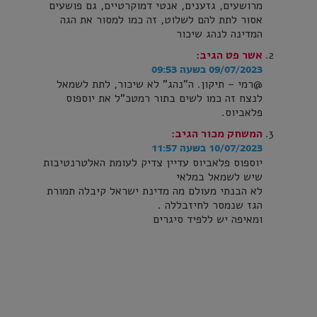
מרושעים, גזענים, אנטי דמוקרטיים, גם פושעים
אסור לתת להם לשלוט, זה כמו למסור את הגה
המדינה לנהג שיכור
אשר פט
הגיב:
09/07/2023 בשעה 09:53
@רמי – תיקון. ה"נהג" לא שיכור, לתת לשמאל
לנצח זה כמו לשים בתור רמטכ"ל את יוספוס
פלאביוס.
המשחק מכור
הגיב:
10/07/2023 בשעה 11:57
יוספוס פלאביוס עדיין צדיק לעומת האלטרנטיבות
שיש לשמאל במלאי
לא הבנתי מעולם מה מדינת ישראל קיבלה תמורת
הגז שנמסר לחיזבללה .
ומאיפה יש ללפיד סיגרים