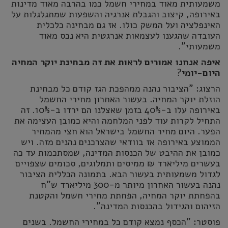
משמעותית מאוד במחירי חשמל כמו בהרבה מאוד מדינות
באירופה, קיצוב והגבלת אנרגיה והשפעות שמתגלגלות על
האינפלציה ועל המשק כולו. אז גם מבחינה כלכלית
העובדה שהגענו לעצמאות אנרגטית היא נכס מאוד
משמעותי".
איפה אנחנו אמורים לראות את זה מבחינת יוקר המחיה
היום-יומי
?
הרצוג: "הציבור נהנה ממהפכת הגז קודם כל מבחינת
הוזלת יוקר המחיה. בעשור האחרון מחירי החשמל
באירופה עלו ב-40% בזמן שאצלנו הם ירדו ב-10%. זה
התחיל לקרות עוד לפני המלחמה והיא כמובן העצימה את
הפער. היום מחיר החשמל בישראל הוא חצי מהמחיר
הממוצע באירופה אז בוודאי שהצרכנים נהנים מזה. ויש
כמובן את ההיבט של הכנסות המדינה, שמסתכמות עד כה
בעשרים מיליארד ₪ ממיסים ותמלוגים, סכומים שצפויים
לגדול משמעותית בעשור הבא. בתמונה הכללית הציבור
נהנה בעשור האחרון מיותר מ-300 מיליארד ש"ח
בהפחתת יוקר המחיה, הפחתת מחירי חשמל והקטנת
הזיהום והגידול בהכנסות המדינה".
פוסטר: "הכסף נמצא קודם כל במחירי החשמל. בשנים