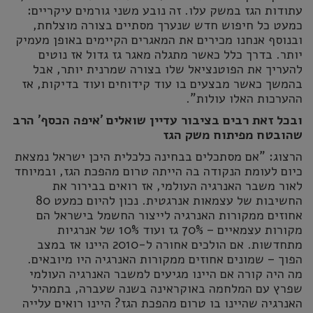
עתודות הגז במשק עלו. זה נובע משני גורמים עיקריים:
כמעט כל חיפוש חדש שנערך מסתיים בצורה מוצלחת,
ובנוסף אנחנו מכירים את המאגרים הקיימים באופן מעמיק
יותר. בדרך כלל כאשר מתגלה מאגר גז גדול אז נוטים
להעריך את הפוטנציאל שלו בצורה שמרנית יותר, אבל
בהמשך כאשר מבצעים בו עוד קידוחים ועוד בדיקות, אז
ההערכות האלו עולות".
ובכל זאת רבים בציבור עדיין שואלים 'איפה הכסף' הרב
שהובטח מפיתוח משק הגז
הרצוג: "אם מסתכלים בבחינה כלכלית היכן ישראל נמצאת
כיום לעומת הנקודה בה הייתה טרום מהפכת הגז, ובמיוחד
לאור משבר האנרגיה העולמי, אז רואים בבירור את
החשיבות של עצמאות אנרגטית. נכון להיום כמעט 80
אחוזים ממקורות האנרגיה לייצור החשמל בישראל הם
מקורות עצמאיים – 70% גז ועוד 10% של אנרגיות
מתחדשות. אם הולכים אחורה ל-2010 היינו אז במצב
הפוך – שמונים אחוזים ממקורות האנרגיה היו מיובאים.
מה היה קורה אם היינו מגיעים למשבר האנרגיה העולמי
שפרץ עם המלחמה באוקראינה בשנה שעברה, בתמהיל
האנרגיה שהיינו בו טרום מהפכת הגז? היינו רואים עלייה