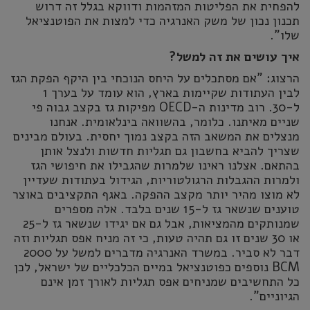
להפחית את הפליטות המזהמות ודווקא בגלל זה דרוש
תכנון נכון של משק האנרגיה כדי למצות את הפוטנציאל
שלו".
איך עושים את זה למשל?
הרצוג: "אם מסתכלים על היחס הנוכחי בין היקף הפקת הגז
לבין העתודות שקיימות בארץ, הוא עומד על בערך 1
ל-30. רוב מדינות ה-OECD מפיקות גז בקצב גבוה פי
שניים מאיתנו. כלומר, בהשוואה בינלאומית. אנחנו
מנצלים את המשאב הזה בקצב נמוך יחסית. בעולם מבינים
שצריך להביא בחשבון גם תגליות חדשות ולנצל אותן
בהתאם. אצלנו ראינו שלמרות שהגבילו את חיפושי הגז
ולמרות ההגבלות הרגולטוריות, הגידול בעתודות שעדיין
לא מוצו מהיר יותר מקצב ההפקה. באגף התקציבים באוצר
טוענים שנשאר גז ל-15 שנים בלבד. אלה מספרים
שמנותקים מהמציאות, אבל גם אם יגידו שנשאר גז ל-25
או 30 שנים זו גם תהיה טעות, כי זה מניח אפס תגליות וזה
דבר לא סביר. במשרד האנרגיה מדברים למשל על 2000
BCM נוספים כפוטנציאל במיים הכלכליים של ישראל, לכן
כל התחשיבים שמניחים אפס תגליות לאורך זמן אינם
הגיוניים".