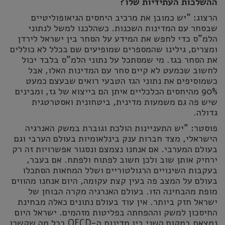
ההשלכות העתידיות שלו?
הרצוג: "יש כמובן את מרכיב היחסים הגיאופוליטיים
שבסחר עם המדינות השכנות. כשהלכנו למשל לנתוני
הלמ"ס כדי לחפש את המידע על הסחר בין ישראל לירדן
ומצרים, גילינו שהמספרים שמופיעים שם בכלל לא כוללים
את הסחר בגז. מי שמסתכל על נתוני הלמ"ס בלבד יכול
לחשוב שכמעט לא קיים סחר עם המדינות האלו, אבל
כשמוסיפים את נתוני הגז הטבעי רואים שבעצם כמעט
90% מהיחסים הכלכליים איתן הם בייצוא של גז, ומבינים
שיש פה גם משמעות מדינית, ביטחונית ואסטרטגית
גדולה.
פוסטר: "יש התעניינות הולכת וגוברת במשק האנרגיה
הישראלי, מצד חברות ענק בינלאומיות בעולם הערבי וגם
בעולם המערבי. אם אנחנו נצמצם ונסגור אפשרויות זה רק
ירחיק אותן שוב ולכן חשוב לפתוח ולפתח. אם בעבר,
בעקבות השינויים הרגולטוריים ושלל המחאות הסתכלו
בעולם על המצב פה בעין קצת עקומה, היום אנחנו מהווים
מופת מהבחינה הזו. בעולם האנרגיה מקרה הבוחן של
ישראל חזק ביותר. אין עוד בעולם נתונים כאלה מבחינת
החיסכון למשק וההפחתה בפליטות מזהמים. ישראל היום
נמצאת במקום השני בין מדינות ה-OECD בכל מה שקשרו