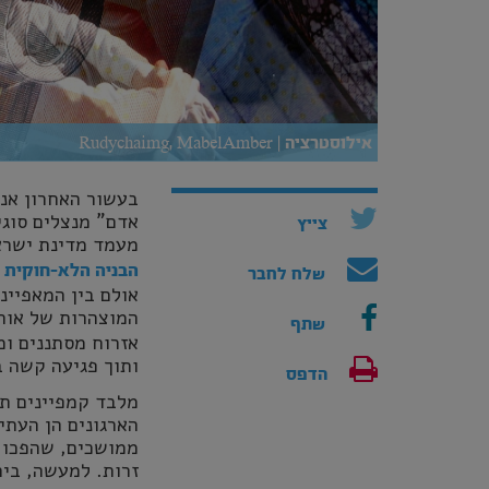
אילוסטרציה | Rudychaimg, MabelAmber
בעשור האחרון אנו
אדם" מנצלים סוגי
צייץ
מעמד מדינת ישרא
הבניה הלא-חוקית 
שלח לחבר
אולם בין המאפיינ
המוצהרות של אותם
שתף
אזרוח מסתננים ומ
ותוך פגיעה קשה ב
הדפס
מלבד קמפיינים תק
הארגונים הן העת
ממושכים, שהפכו 
זרות. למעשה, בית