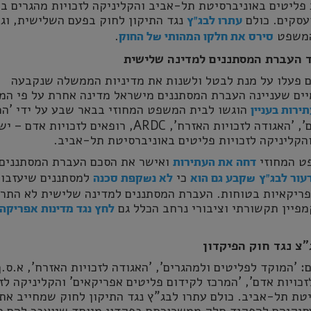
 פליטים באוניברסיטת תל-אביב והקליניקה לזכויות מהגרים ב
סקים. כולם
נגד התיקון לחוק בפעם השלישית, וג
עתרו לבג"ץ
המשפט
.
סירס את חלקו המהותי של החוק
ם פעלו על מנת לבטל ולשנות את מדיניות הממשלה שנקבעה
יים שעניינה העברת המסתננים מישראל מדינה אחרת על פי ה
הוגשו לבית המשפט המחוזי בבאר שבע על ידי 'ה
ירות בעניין
לפליטים ולמהגרים', 'האגודה לזכויות האזרח', ARDC, רופאים לזכויות 
והקליניקה לזכויות פליטים באוניברסיטת תל-אביב.
ט המחוזי
ואישר את הסכם העברת המסתננים,
דחה את העתירות
כי
למסתננים שיעזבו 
עור לבג"ץ
שקבע גם הוא
לא נשקפת סכנה
פריקאיות בטוחות. העברת המסתננים למדינה שלישית לא התר
פיין תקשורתי וציבורי נרחב הכלל גם
לחץ נגד מדינות אפריקה
 'המוקד לפליטים ולמהגרים', 'האגודה לזכויות האזרח', א.ס.ף
זכויות אדם', 'המרכז לקידום פליטים אפריקאים' והקליניקה לז
טת תל-אביב. כולם עתרו לבג"ץ נגד התיקון לחוק שמחייב את