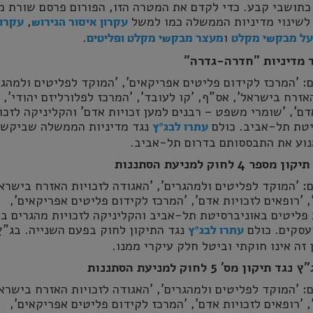
תושבי קבע. כדי לקדם את המטרה הזו, הפורום פרסם שורת מ
לשינוי מדיניות הממשלה כמו למשל
,
עקרון איסור הגירוש
עקרונ
ו
.
ועל מבקשי מקלט
מעצר מבקשי מקלט ופליטים
: 'המרכז לקידום פליטים אפריקאים', 'המוקד לפליטים ולמהגר
אזרח בישראל', אס"ף, 'קו לעובד', 'המרכז לפלורליזם יהודי',
דם', 'שומרי משפט – רבנים למען זכויות אדם' והקליניקה לזכו
יטת תל-אביב. כולם
נגד מדיניות הממשלה שביקשה
עתרו לבג"ץ
נוע את התבססותם בדרום תל-אביב.
: 'המוקד לפליטים ולמהגרים', 'האגודה לזכויות האזרח בישראל
, 'רופאים לזכויות אדם', 'המרכז לקידום פליטים אפריקאים',
 פליטים באוניברסיטת תל-אביב והקליניקה לזכויות מהגרים ב
סקים. כולם
נגד התיקון לחוק בפעם השנייה. בג"
עתרו לבג"ץ
 זה אינו חוקתי וביטל חלק עיקרי ממנו.
: 'המוקד לפליטים ולמהגרים', 'האגודה לזכויות האזרח בישראל
, 'רופאים לזכויות אדם', 'המרכז לקידום פליטים אפריקאים',