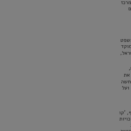
מרכז
ם
משפט
מוקד
אדם – ישראל,
את
חשה
ועל
, 'קו
כויות