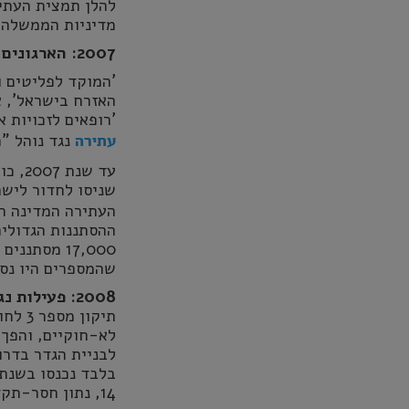
להלן תמצית העתי
מדיניות הממשלה 
2007: הארגונים פועלים נגד נוהל "החזרה חמה"
'המוקד לפליטים ו
האזרח בישראל', א
'רופאים לזכויות 
נגד נוהל "
עתירה
עד ש
שניסו לחדור ליש
העתירה המדינה הו
ההסתננות הגדולים
שהמספרים היו נסב
2008: פעילות נגד החוק למניעת הסתננות
תיקון
לא-חוקיים, והפך
14, נתון חסר-תקדים ביחס למדינות אירופה שהתמודדו עם משבר דומה.