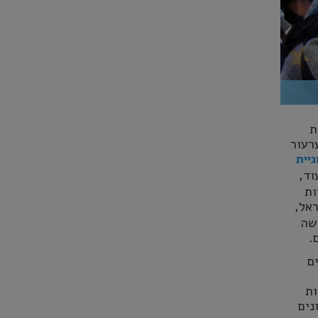
ת
רעור
גיית
וד,
ות
אל,
שה
.
ם
ות
נים