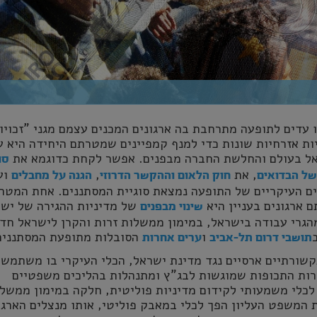
 עדים לתופעה מתרחבת בה ארגונים המכנים עצמם מגני "זכויו
ות אזרחיות שונות כדי למנף קמפיינים שמטרתם היחידה היא ע
ל בעולם והחלשת החברה מבפנים. אפשר לקחת כדוגמא את
סו
, את
,
וע
של הבדואים
חוק הלאום וההקשר הדרוזי
הגנה על מחבלים
ים העיקריים של התופעה נמצאת סוגיית המסתננים. אחת המטר
 ארגונים בעניין היא
של מדיניות ההגירה של ישר
שינוי מבפנים
הגרי עבודה בישראל, במימון ממשלות זרות והקרן לישראל חד
ו
הסובלות מתופעת המסתננים
תושבי דרום תל-אביב
ערים אחרות
שורתיים ארסיים נגד מדינת ישראל, הכלי העיקרי בו משתמשי
ירות התכופות שמוגשות לבג"ץ ומתנהלות בהליכים משפטיים
לכלי משמעותי לקידום מדיניות פוליטית, חלקה במימון ממשל
 המשפט העליון הפך לכלי במאבק פוליטי, אותו מנצלים הארגו