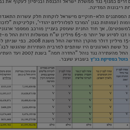
זרים כמנוף נגד ממשלת ישראל והכנסת ובניסיון לעקוף את נב
ת ריבונות המדינה.
 המסתננים הלא-חוקיים מישראל לוקחות חלק עשרות התאגדוי
ות (עמותות כגון 'המרכז לפלורליזם יהודי', וקליניקות "לזכוי
משפטים), אך חוד החנית שעוסק בעניין מורכב ממספר ארגוני
ולעוד סכום של כ-15 מיליון דולר מהקרן החדשה החל משנת 008
כל ששת הארגונים היו שותפים למרבית העתירות שהוגשו לבג"
בנושא המסתננים, החל מהעתירה נגד נוהל "החזרה חמ
בשבוע שעבר.
בוטל בפסיקת בג"ץ