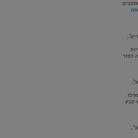
סמכים
ות
ים',
יות
 לפזר
',
מרכז
ץ קבע
',