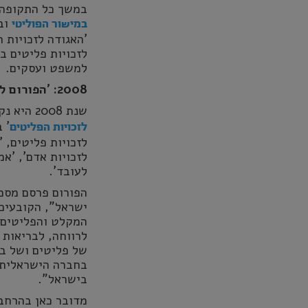
במשך כל התקופה פ
וב
במישור הפוליטי
'האגודה לזכויות ה
לזכויות פליטים ב
למשפט ועסקים.
2008: 'הפורום לזכויות הפליטים'
שנת 2008 היא נקודה חשובה בציר הזמן, שכן בשנה זו הארגונים מקימים את '
' 
לזכויות הפליטים
לזכויות פליטים, '
לזכויות אדם', 'אמ
לעובד'.
הפורום פרסם מסמ
ישראל", הקובעים
המקלט והפליטים ל
לרווחה, לבריאות 
של פליטים ושל ב
בחברה הישראלית,
בישראל".
מדובר כאן בהרחב