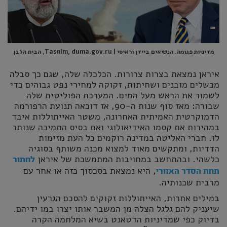
מדיניות פגומה. הנשיאים ביידן וראיסי | Tasnim, duma.gov.ru, הבית הלבן
איראן נמצאת בצרות צרורות. הכלכלה שלה, שגם כך סבלה
מכשלים מובנים ושחיתות, זקוקה למחירי נפט גבוהים כדי
לשמור את הראש מעל המים. המערכת הפוליטית שלה
שבורה: מאז סוף שנות ה-90, אז דוכאה תנועת הרפורמה
הדמוקרטית האמיתית האחרונה, משטר האייתוללות איבד
במהירות את קסמו האידיאולוגי ואת בסיס התמיכה שנותר
לו. חברי האליטה במדינה רוקמים כל העת מזימות
הדדיות, ומתקשים מאוד למצוא מכנה משותף בסוגיה
כלשהי. ובהתחשב במחויבות המתמשכת של איראן
לחתור
, היא נמצאת בסכסוך כזה או אחר עם
תחת הסדר האזורי
מרבית שכנותיה.
במילים אחרות, האייתוללות זקוקים להסכם הגרעין
שיעניק להם גלגל הצלה מן המשבר אותו יצרו במו ידיהם.
בדיוק כפי שמדיניות הדטאנט בשיא המלחמה הקרה