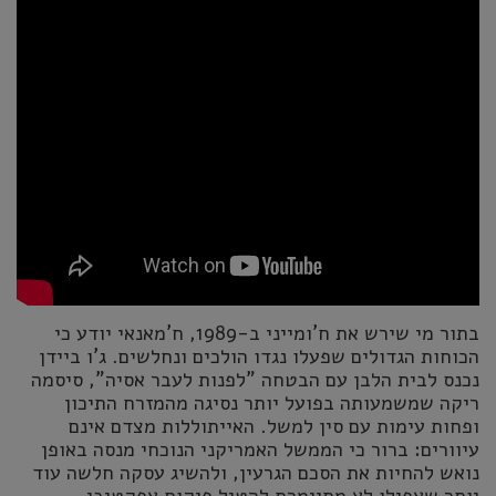
בתור מי שירש את ח'ומייני ב-1989, ח'מאנאי יודע כי
הכוחות הגדולים שפעלו נגדו הולכים ונחלשים. ג'ו ביידן
נכנס לבית הלבן עם הבטחה "לפנות לעבר אסיה", סיסמה
ריקה שמשמעותה בפועל יותר נסיגה מהמזרח התיכון
ופחות עימות עם סין למשל. האייתוללות מצדם אינם
עיוורים: ברור כי הממשל האמריקני הנוכחי מנסה באופן
נואש להחיות את הסכם הגרעין, ולהשיג עסקה חלשה עוד
יותר שאפילו לא מתיימרת להטיל פיקוח אפקטיבי.