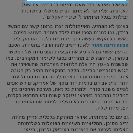
ונצואלה ואיראן כדי שאלו יסייעו לו לייצב את שוק
האנרגיה, עליו עד לא מזמן הביט ממשלו בחשדנות
ובזלזול בגלל תרומתו ל"שינוי האקלים".
באופן לא מפתיע, האייתוללות יצרו ברצון קשר עם ממשל
ביידן, ובו זמנית הפכו אותו לילד העומד בעונש בפינה
כאשר כל הקשר נעשה דרך מתווכים בלבד. הם מקבלים
ולא נדרשים לתת הרבה בתמורה. הסכם
הצעה נדיבה מאוד
הגרעין עשוי גם להרגיע את הבעיות הפנימיות של המשטר
בטהרן, שייהנה שוב מתזרים כספי לשימון המקורבים, כמו
שבשנות ב-70 היו אלה הלוואות מערביות שהשאירו את
הגוש הסובייטי בחיים. הקלה בסנקציות תהיה רק הטבה
אחת וזמנית יחסית עבור האייתוללות. הרווח הגדול עוד
יותר יגיע עבורם בדמות דור נוסף של אמריקנים השואפים
לפייס משטר סורר. ולמרות כל זאת, מערכת היחסים בין
המדינה והחברה באיראן ניזוקה קשות ולא תתרפא בקלות,
וכל הנדיבות המערבית לא תצליח לפתור את הסתירות
הפנימיות שלה.
גם עם כל בעיותיה, איראן מחוזקת כלכלית עדיין מהווה
יריב מסוכן. המליציות השיעיות הפועלות בשליחותה
הצליחו לערער את היציבות בעיראק ולבנון, סייעו