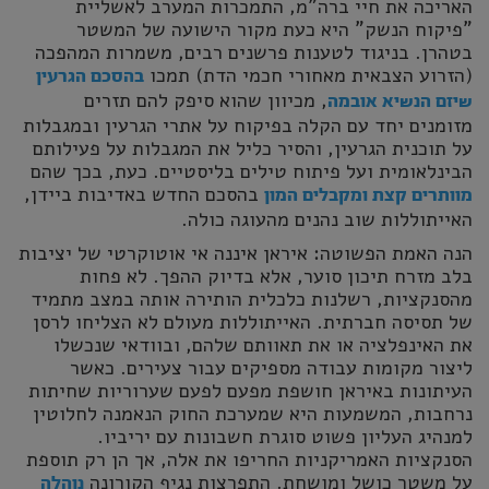
האריכה את חיי ברה"מ, התמכרות המערב לאשליית
"פיקוח הנשק" היא כעת מקור הישועה של המשטר
בטהרן. בניגוד לטענות פרשנים רבים, משמרות המהפכה
(הזרוע הצבאית מאחורי חכמי הדת) תמכו
בהסכם הגרעין
, מכיוון שהוא סיפק להם תזרים
שיזם הנשיא אובמה
מזומנים יחד עם הקלה בפיקוח על אתרי הגרעין ובמגבלות
על תוכנית הגרעין, והסיר כליל את המגבלות על פעילותם
הבינלאומית ועל פיתוח טילים בליסטיים. כעת, בכך שהם
בהסכם החדש באדיבות ביידן,
מוותרים קצת ומקבלים המון
האייתוללות שוב נהנים מהעוגה כולה.
הנה האמת הפשוטה: איראן איננה אי אוטוקרטי של יציבות
בלב מזרח תיכון סוער, אלא בדיוק ההפך. לא פחות
מהסנקציות, רשלנות כלכלית הותירה אותה במצב מתמיד
של תסיסה חברתית. האייתוללות מעולם לא הצליחו לרסן
את האינפלציה או את תאוותם שלהם, ובוודאי שנכשלו
ליצור מקומות עבודה מספיקים עבור צעירים. כאשר
העיתונות באיראן חושפת מפעם לפעם שערוריות שחיתות
נרחבות, המשמעות היא שמערכת החוק הנאמנה לחלוטין
למנהיג העליון פשוט סוגרת חשבונות עם יריביו.
הסנקציות האמריקניות החריפו את אלה, אך הן רק תוספת
על משטר כושל ומושחת. התפרצות נגיף הקורונה
נוהלה