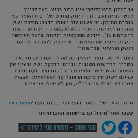
אז הכיוון הרפובליקני אינו ברור כרגע. האם לכיוון
אסטרטגיית הלכה תוך חיזוק מחדש של הכוח האמריקני
במזרח התיכון, או פשוט עוד מאותו הדבר: מכירת נשק
מתקדם למדינות הסוניות (שלא באמת יודעות או רוצות
להשתמש בו), חידוש הסנקציות ותקווה שהעם האיראני
יתקומם ויפיל את המשטר, ואז יסכים להתנהג יפה עם
הנשק הגרעיני שברשותו?
העם האיראני מצדו ימשיך כנראה להתעמת עם מדכאיו
בטהרן. החדשות הטובות עבורם: החזקת נשק גרעיני אין
משמעותה שמשטר האייתוללות בטוח מפני זעם נתיניו
שאינם חשים את ברכת הרפובליקה האסלאמית. פצצות
אטום לא הצילו את ברה"מ, והן לא יצילו את איראן.
גרסה מלאה של המאמר התפרסמה בכתב העת
.
'נשיונל רוויו'
עקבו אחר ׳מידה׳ גם ברשתות החברתיות: