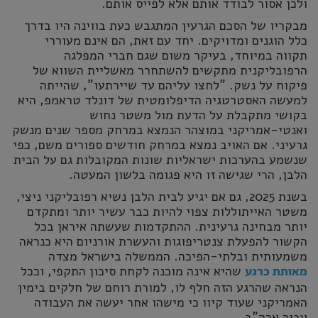
ולכן אסור לבודד אותם אלא לפייס אותם.
מבקריו של הסכם הגרעין המתגבש כעת בווינה היו בדרך
כלל הוגנים ומדויקים. יחד עם זאת, הם אינם מעוררי
תקווה במיוחד, בעיקר משום שגם חברי המפלגה
הרפובליקנית מתקשים להשתחרר מאשליית השווא של
פיקוח על נשק. "לחצו עליהם עד שיירתעו", שהייתה
למעשה האסטרטגיה הדיפלומטית של דונלד טראמפ, היא
בקושי מתקבלת על הדעת מול משטר נחוש
ואנטי-אמריקני במוצהר הנמצא במרחק מספר שנים מנשק
גרעיני. אם האויב נמצא במרחק חודשים ספורים משם, כפי
שנשמע בהערכות ישראליות שונות המקובלות גם על הבית
הלבן, הרי שגישה זו היא פגומה בלשון המעטה.
בשנת 2025, גם אם יגיע לבית הלבן נשיא רפובליקני ניצי,
משטר האייתוללות צפוי להיות כבר עשיר יותר ומתקדם
יותר מבחינה גרעינית. ההתקדמות שעשתה איראן בכל
הקשור להפעלת צנטריפוגות והעשרת אורניום היא כנראה
משמעותית ובלתי-הפיכה. הממשלה בישראל מצדה
שהיא אינה מוכנה לקחת סיכון התקפי, וככל
מאותת כרגע
הנראה שהרגע הזה חלף לו, למורת רוחם של חלקים בימין
האמריקני שעוד קיוו כי מישהו אחר יעשה את העבודה
עבור ארה"ב.