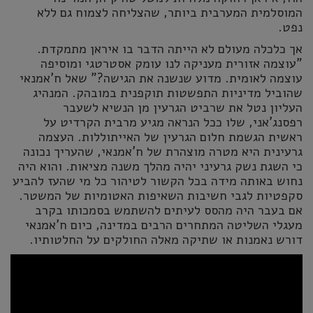
המוסלמית המערבית ביותר, שהצליחה לצמוח גם ללא
נפט.
אך כלכלה מעולם לא הייתה הדבר בו איראן מתמקדת.
"עוצמה אזורית מעניקה לנו עומק אסטרטגי ומוסיפה
עוצמה לאומית. מדוע שנשנה את הגישה?" שאל ח'אמנאי
שהוביל מדיניות התפשטות תוקפנית במובהק. המנהיג
העליון נטל את שרביט הגרעין מן הנשיא לשעבר
רפסנג'אני, שלו ככל הנראה מגיע מרבית הקרדיט על
ראשית הגשמת חלום הגרעין של האייתוללות. העצמה
גרעינית היא מטרה מוצהרת של ח'אמנאי, שהעריך נכונה
כי השגת נשק גרעיני יהיה מהלך משנה מציאות. והוא היה
נחוש באותה מידה בכל הקשור לטיהור כל מי שהעז להביע
סקפטיות לגבי חשיבות השאיפות האטומיות של המשטר.
אם בעבר היה מהסס לעיתים להשתמש בסמכותו בקרב
מעגלי השליטה המתחרים הרבים במדינה, כיום ח'אמנאי
דורש נאמנות או שתיקה מאלה החולקים על החלטותיו.