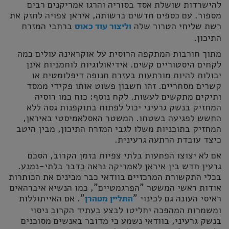
להישרדות שושלת אסד בסוריה והרגו אמריקנים רבים
מספור. עם כספים חדשים ברשותה, איראן צפויה לחזק את
רשת שליחי הטרור שלה
ברחבי המזרח
וליצור עוד כאוס
התיכון.
מתוך חורבות המתקפה הרוסית על אוקראינה עולים כמה
לקחים היסטוריים קשים. אידיאולוגיות לוחמניות אינן
יכולות להיות מורתעות בעזרת חנופה דיפלומטית או
קשרים מסחריים. זהו חשבון פשוט אותו פקידי ממסד
ותיקים מתקשים לעשות. לקח נוסף: כוח כמו רוסיה
המחזיק בנשק גרעיני יכול לפתוח בתוקפנות גסה ללא
החשש לפגיעה בשטחו. המשטר האסלאמיסטי באיראן,
המחזיק בתוכניות משלו לגבי המזרח התיכון, מבין היטב
כיצד עובדת הרתעה גרעינית.
אם לא יצוצו הפתעות בלתי צפיות בזמן הקרוב, הסכם
גרעין חדש בין איראן לאמריקה נראה כדבר בלתי-נמנע.
בכלי התקשורת המרכזיים בוודאי כבר מכינים את הכותרות
אודות ראשי המשטר "הפרגמטיים", כמו הנשיא איברהאים
ראיסי העונה גם לכינוי "
". אם האייתוללות
התליין מטהרן
ומשמרות המהפכה יחליטו לבצע בעתיד הקרוב ניסוי
בנשק גרעיני, בוודאי נשמע כי מדובר באנשים מסוכנים