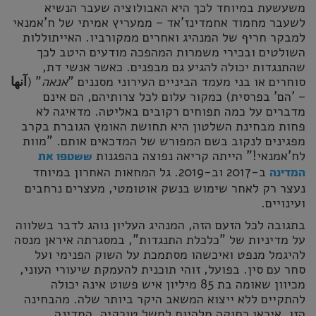
משעשעת במיוחד לכך היא האבולוציה שעבר הנשיא
לשעבר מחמוד אחמדינז'אד – ממעריץ אמיתי של ח'אמנאי
למבקר חריף של המנהיג ואחרים ממקורביו. האייתוללות
השולטים ובכירי משמרות המהפכה מודעים היטב לכך
שהתנגדות יכולה להגיע גם מבפנים. כאשר אנשי דת,
סוחרים או בני מעמד הביניים העירוני מסננים "
אנאה
" (
آنها
– 'הם' בפרסית) כמקור עלום לכל צרותיהם, הם אינם
מדברים על כמה תפוחים רקובים באליטה. מדאיגה לא
פחות מבחינת השלטון היא תחושת האומץ הגוברת בקרב
מפגינים לנקוב בשם המפורש של המדכאים אותם. "מוות
לח'אמנאי!" הייתה קריאה נפוצה בהפגנות
ששטפו את
ב-2017 וב-2019. גל המחאות האחרון במיוחד
המדינה
נעצר רק לאחר שימוש בנשק אוטומטי, מעצרים נרחבים
ועינויים.
בתגובה לכל הזעם הזה, המנהיג העליון נוהג לדבר בשלווה
על מדיניות של "כלכלת התנגדות", במסגרתה איראן מנסה
להיגמל מנפט ואיכשהו מסתמכת על השוק הפנימי ועל
סחר עם סין. בפועל, זוהי תוכנית להעמקת שיעורי העוני,
מכיוון שאומה בת 85 מיליון איש פשוט אינה יכולה
להתקיים ללא ייצוא המשאב היקר ביותר שלה. מהבחינה
הזו, איראן רחוקה מלהיות למשל טורקיה, המדינה