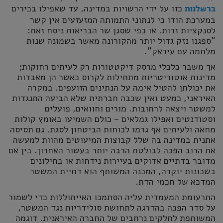
כזו על ידי הרשויות במדינה, עד שאפילו בכירים
ברשלנות
במערכת הודו כי לנתוני התמותה המזעזעים אין קשר
לסנקציות זרות. או כפי שסגן שר הבריאות ניסח זאת:
"ספגנו נזק גדול יותר מהקורונה מאשר בשמונה שנות
מלחמה עם עיראק".
אך משבר כלכלי מרסק דיקטטורות רק לעיתים רחוקות;
מדינות אוטוריטריות מתחילות לקרוס כאשר הן מאבדות
את יכולתן להטיל אימה על הנתינים הזועפים. במקרה
האיראני, כמעט ואין שכבה חברתית שלא הביעה התנגדות
למשטר ויצאה לרחובות. מורים וחוואים, פועלים
וסטודנטים ואפילו גמלאים – כולם השמיעו באומץ קולות
מחאה ולעיתים אף גרמו לכוחות הביטחון לסגת. גם תסיסה
אתנית במדינה בה שלל קבוצות המיעוטים מהוות למעשה
את הרוב הפכה לבולטת הרבה יותר בעשור האחרון. בין אם
מדובר בדתיים אדוקים בעיירות נידחות או בחילונים
בשכונות יוקרה, המכנה המשותף הוא דחיית המשטר
המדכא של חכמי הדת.
התרעומת המעמדית עליה הסתמכו האייתוללות כדי לשמור
על סדר הפכה בהדרגה לתחושת סולידריות נגד המשטר,
המשותפת לחלקים נרחבים של החברה האיראנית. דוגמה